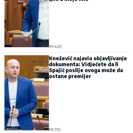
09:42
|
0
Knežević najavio objavljivanje
dokumenta: Vidjećete da li
Spajić poslije ovoga može da
ostane premijer
09:17
|
0