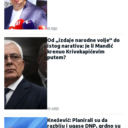
15:55
|
0
Od „izdaje narodne volje“ do
istog narativa: Je li Mandić
krenuo Krivokapićevim
putem?
10:49
|
0
Knežević: Planirali su da
razbiju i ugase DNP, grdno su