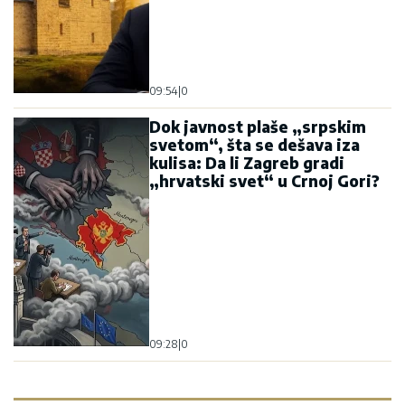
09:54
|
0
Dok javnost plaše „srpskim
svetom“, šta se dešava iza
kulisa: Da li Zagreb gradi
„hrvatski svet“ u Crnoj Gori?
09:28
|
0