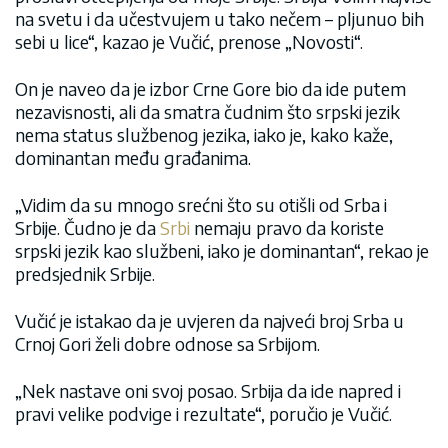
na svetu i da učestvujem u tako nečem – pljunuo bih
sebi u lice“, kazao je Vučić, prenose „Novosti“.
On je naveo da je izbor Crne Gore bio da ide putem
nezavisnosti, ali da smatra čudnim što srpski jezik
nema status službenog jezika, iako je, kako kaže,
dominantan među građanima.
„Vidim da su mnogo srećni što su otišli od Srba i
Srbije. Čudno je da
Srbi
nemaju pravo da koriste
srpski jezik kao službeni, iako je dominantan“, rekao je
predsjednik Srbije.
Vučić je istakao da je uvjeren da najveći broj Srba u
Crnoj Gori želi dobre odnose sa Srbijom.
„Nek nastave oni svoj posao. Srbija da ide napred i
pravi velike podvige i rezultate“, poručio je Vučić.