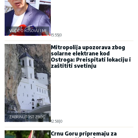
VUČIĆ O KOSOVU I METOHIJI
15:55
|
0
Mitropolija upozorava zbog
solarne elektrane kod
Ostroga: Preispitati lokaciju i
zaštititi svetinju
ZABRINUTOST ZBOG OSTROGA
12:58
|
0
Crnu Goru pripremaju za