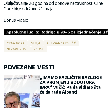
Obilježavanje 20 godina od obnove nezavisnosti Crne
Gore biće održano 21. maja.
Bonus video:
CRNA GORA
SRBIJA
ALEKSANDAR VUČIĆ
NEZAVISNOST
21. MAJ
POVEZANE VESTI
„IMAMO RAZLIČITE RAZLOGE
ZA PROMJENU VODOTOKA
IBRA“ Vučić: Pa da vidimo šta
će da rade Albanci