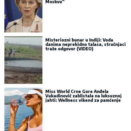
Moskvu“
Misteriozni bunar u Indiji: Voda
danima neprekidno talasa, stručnjaci
traže odgovor (VIDEO)
Miss World Crne Gore Anđela
Vukadinović zablistala na luksuznoj
jahti: Wellness vikend za pamćenje