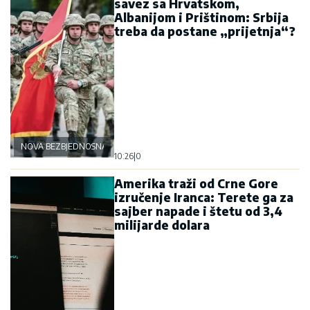
savez sa Hrvatskom,
Albanijom i Prištinom: Srbija
treba da postane „prijetnja“?
NOVA BEZBJEDNOSNA OSOVINA
10:26
|
0
Amerika traži od Crne Gore
izručenje Iranca: Terete ga za
sajber napade i štetu od 3,4
milijarde dolara