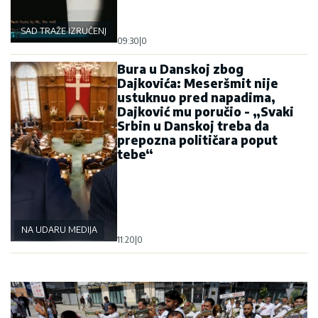
SAD TRAŽE IZRUČENJE
09:30
|
0
Bura u Danskoj zbog
Dajkovića: Meseršmit nije
ustuknuo pred napadima,
Dajković mu poručio - „Svaki
Srbin u Danskoj treba da
prepozna političara poput
tebe“
NA UDARU MEDIJA
11:20
|
0