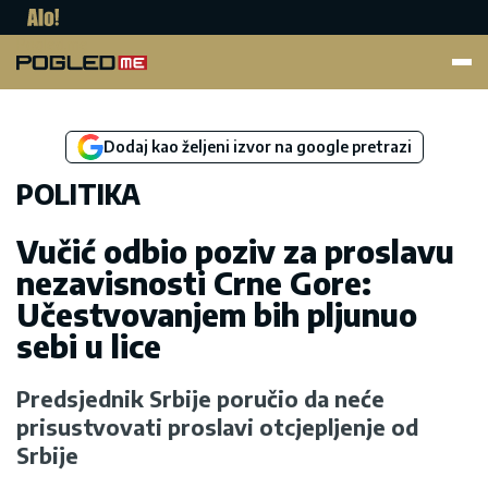
Pogled.me
Dodaj kao željeni izvor na google pretrazi
POLITIKA
Vučić odbio poziv za proslavu
nezavisnosti Crne Gore:
Učestvovanjem bih pljunuo
sebi u lice
Predsjednik Srbije poručio da neće
prisustvovati proslavi otcjepljenje od
Srbije