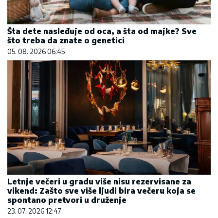
Šta dete nasleđuje od oca, a šta od majke? Sve
što treba da znate o genetici
05. 08. 2026 06:45
Letnje večeri u gradu više nisu rezervisane za
vikend: Zašto sve više ljudi bira večeru koja se
spontano pretvori u druženje
23. 07. 2026 12:47