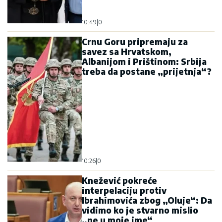
10:49
|
0
Crnu Goru pripremaju za
savez sa Hrvatskom,
Albanijom i Prištinom: Srbija
treba da postane „prijetnja“?
10:26
|
0
Knežević pokreće
interpelaciju protiv
Ibrahimovića zbog „Oluje“: Da
vidimo ko je stvarno mislio
„ne u moje ime“