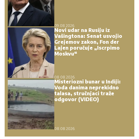
09.08.2026.
Novi udar na Rusiju iz
Vašingtona: Senat usvojio
Grejemov zakon, Fon der
Lajen poručuje „Iscrpimo
Moskvu“
08.08.2026.
Misteriozni bunar u Indiji:
Voda danima neprekidno
talasa, stručnjaci traže
odgovor (VIDEO)
08.08.2026.