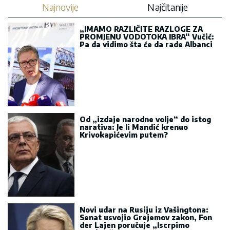
Najnovije
Najčitanije
„IMAMO RAZLIČITE RAZLOGE ZA
PROMJENU VODOTOKA IBRA“ Vučić:
Pa da vidimo šta će da rade Albanci
Od „izdaje narodne volje“ do istog
narativa: Je li Mandić krenuo
Krivokapićevim putem?
Novi udar na Rusiju iz Vašingtona:
Senat usvojio Grejemov zakon, Fon
der Lajen poručuje „Iscrpimo