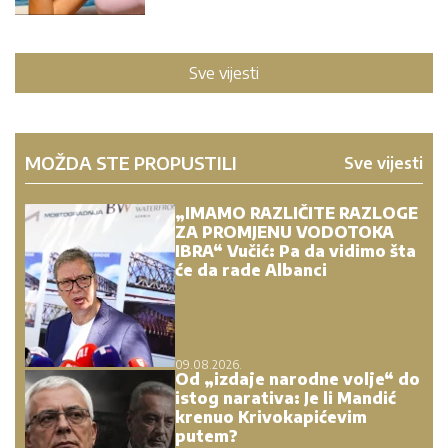
Sve vijesti
MOŽDA STE PROPUSTILI
Sve vijesti
„IMAMO RAZLIČITE RAZLOGE
ZA PROMJENU VODOTOKA
IBRA“ Vučić: Pa da vidimo šta
će da rade Albanci
09.08.2026.
Od „izdaje narodne volje“ do
istog narativa: Je li Mandić
krenuo Krivokapićevim
putem?