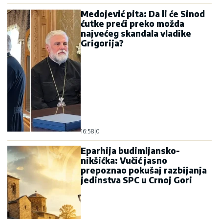
Medojević pita: Da li će Sinod
ćutke preći preko možda
najvećeg skandala vladike
Grigorija?
16:58
|
0
Eparhija budimljansko-
nikšićka: Vučić jasno
prepoznao pokušaj razbijanja
jedinstva SPC u Crnoj Gori