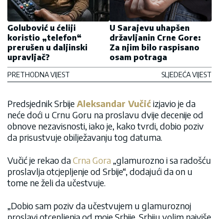
Golubović u ćeliji
U Sarajevu uhapšen
koristio „telefon“
državljanin Crne Gore:
prerušen u daljinski
Za njim bilo raspisano
upravljač?
osam potraga
PRETHODNA VIJEST
SLJEDEĆA VIJEST
Predsjednik Srbije
Aleksandar Vučić
izjavio je da
neće doći u Crnu Goru na proslavu dvije decenije od
obnove nezavisnosti, iako je, kako tvrdi, dobio poziv
da prisustvuje obilježavanju tog datuma.
Vučić je rekao da
Crna Gora
„glamurozno i sa radošću
proslavlja otcjepljenje od Srbije“, dodajući da on u
tome ne želi da učestvuje.
„Dobio sam poziv da učestvujem u glamuroznoj
proslavi otcepljenja od moje Srbije. Srbiju volim najviše