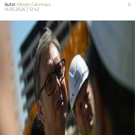
Autor:
Miladin Čabarkapa
0
14.05.2026.
12:42