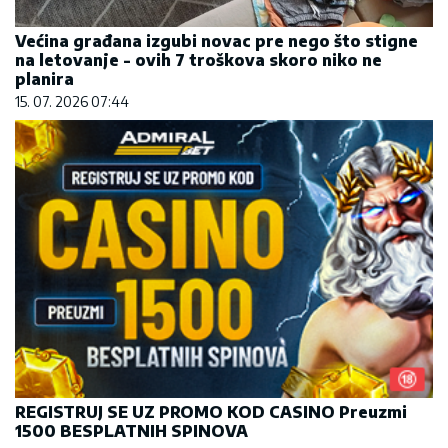
Većina građana izgubi novac pre nego što stigne
na letovanje - ovih 7 troškova skoro niko ne
planira
15. 07. 2026 07:44
REGISTRUJ SE UZ PROMO KOD CASINO Preuzmi
1500 BESPLATNIH SPINOVA