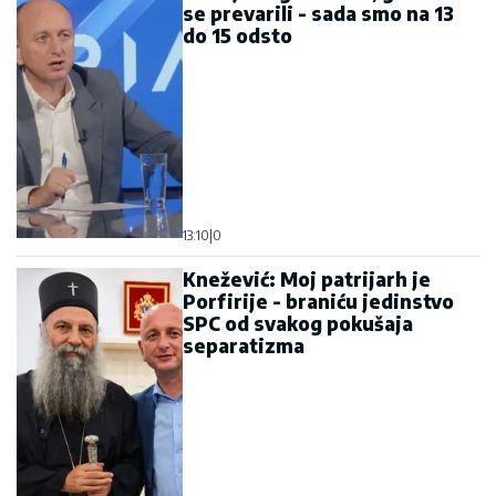
se prevarili - sada smo na 13
do 15 odsto
13:10
|
0
Knežević: Moj patrijarh je
Porfirije - braniću jedinstvo
SPC od svakog pokušaja
separatizma