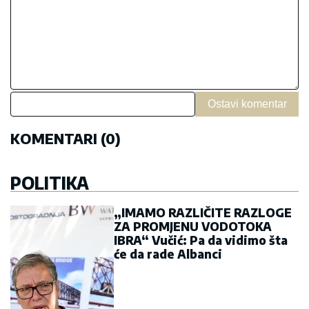
Ostavi komentar
KOMENTARI (0)
POLITIKA
„IMAMO RAZLIČITE RAZLOGE
ZA PROMJENU VODOTOKA
IBRA“ Vučić: Pa da vidimo šta
će da rade Albanci