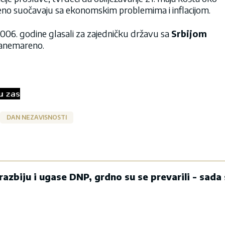
meno suočavaju sa ekonomskim problemima i inflacijom.
 2006. godine glasali za zajedničku državu sa
Srbijom
 zanemareno.
DAN NEZAVISNOSTI
 razbiju i ugase DNP, grdno su se prevarili - sad