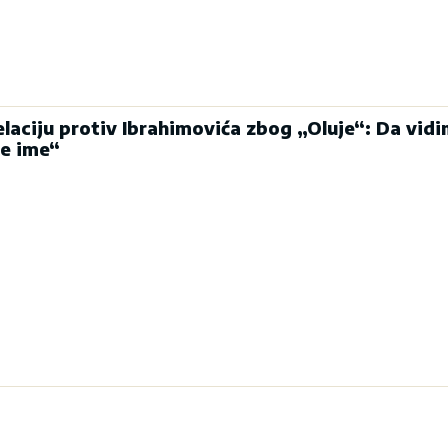
laciju protiv Ibrahimovića zbog „Oluje“: Da vidi
je ime“