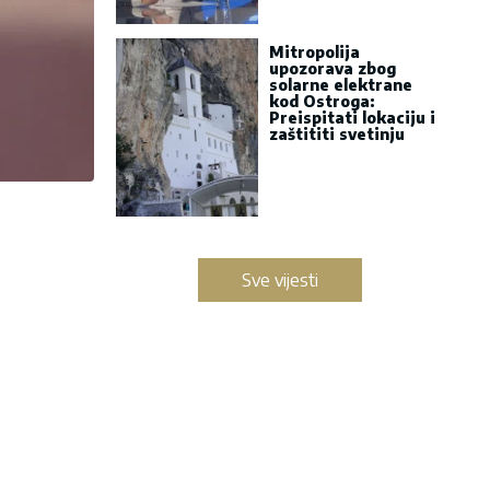
Mitropolija
upozorava zbog
solarne elektrane
kod Ostroga:
Preispitati lokaciju i
zaštititi svetinju
Sve vijesti