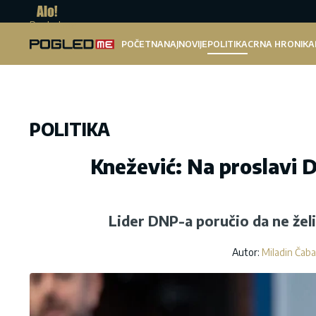
Pogled.me
POČETNA
NAJNOVIJE
POLITIKA
CRNA HRONIKA
POLITIKA
Knežević: Na proslavi 
Lider DNP-a poručio da ne žel
Autor:
Miladin Čab