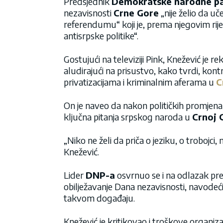
Predsjednik
Demokratske narodne pa
nezavisnosti
Crne Gore
„nije želio da uč
referendumu“ koji je, prema njegovim rij
antisrpske politike“.
Gostujući na televiziji Pink, Knežević je r
aludirajući na prisustvo, kako tvrdi, kon
privatizacijama i kriminalnim aferama u
C
On je naveo da nakon političkih promjena 
ključna pitanja srpskog naroda u
Crnoj 
„Niko ne želi da priča o jeziku, o trobojci
Knežević.
Lider
DNP-a
osvrnuo se i na odlazak pr
obilježavanje Dana nezavisnosti, navodeći 
takvom događaju.
Knežević je kritikovao i troškove organiza