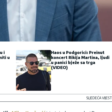
u i
Haos u Podgorici: Preinut
iti u
koncert Rikija Martina, ljudi
u panici bježe sa trga
(VIDEO)
SLJEDEĆA VIJEST