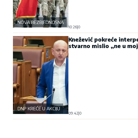
NOVA BEZBJEDNOSNA OSOVINA
10:26
|
0
Knežević pokreće interpe
stvarno mislio „ne u mo
DNP KREĆE U AKCIJU
09:42
|
0