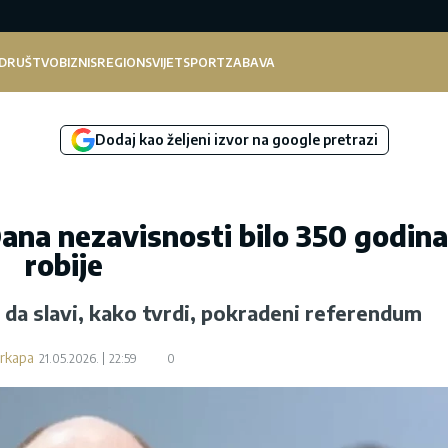
DRUŠTVO
BIZNIS
REGION
SVIJET
SPORT
ZABAVA
Dodaj kao željeni izvor na google pretrazi
Dana nezavisnosti bilo 350 godina
robije
i da slavi, kako tvrdi, pokradeni referendum
arkapa
21.05.2026.
22:59
0