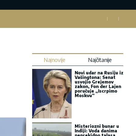
Najnovije
Najčitanije
Novi udar na Rusiju iz
Vašingtona: Senat
usvojio Grejemov
zakon, Fon der Lajen
poručuje „Iscrpimo
Moskvu“
Misteriozni bunar u
Indiji: Voda danima
neprekidno talasa,