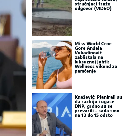
stručnjaci traže
odgovor (VIDEO)
Miss World Crne
Gore Anđela
Vukadinović
zablistala na
luksuznoj jahti:
Wellness vikend za
pamćenje
Knežević: Planirali su
da razbiju i ugase
DNP, grdno su se
prevarili - sada smo
na 13 do 15 odsto