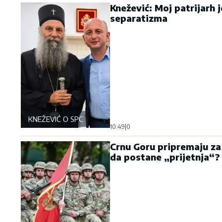
Knežević: Moj patrijarh 
separatizma
KNEŽEVIĆ O SPC
10:49
|
0
Crnu Goru pripremaju za
da postane „prijetnja“?