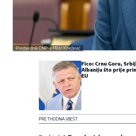
Predsjednik DNP-a Milan Knežević
Fico: Crnu Goru, Srbij
Albaniju što prije prim
EU
PRETHODNA VIJEST