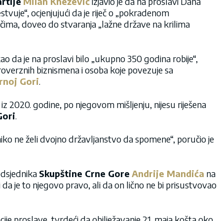
rtije
Milan Knežević
izjavio je da na proslavi Dana
estvuje“, ocjenjujući da je riječ o „pokradenom
ečima, doveo do stvaranja „lažne države na krilima
ekao da je na proslavi bilo „ukupno 350 godina robije“,
troverznih biznismena i osoba koje povezuje sa
rnoj Gori
.
iz 2020. godine, po njegovom mišljenju, nijesu riješena
Gori
.
, niko ne želi dvojno državljanstvo da spomene“, poručio je
edsjednika
Skupštine Crne Gore
Andrije Mandića
na
da je to njegovo pravo, ali da on lično ne bi prisustvovao
cije proslave, tvrdeći da obilježavanje 21. maja košta oko