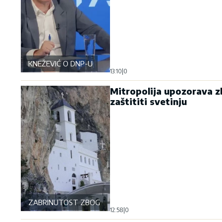
KNEŽEVIĆ O DNP-U
13:10
|
0
Mitropolija upozorava zb
zaštititi svetinju
ZABRINUTOST ZBOG OSTROGA
12:58
|
0