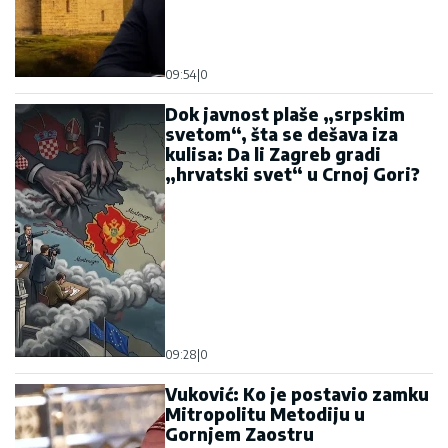
09:54
|
0
Dok javnost plaše „srpskim
svetom“, šta se dešava iza
kulisa: Da li Zagreb gradi
„hrvatski svet“ u Crnoj Gori?
09:28
|
0
Vuković: Ko je postavio zamku
Mitropolitu Metodiju u
Gornjem Zaostru