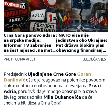
Crna Gora ponovo udara
: NATO više nije
na srpske medije:
jedinstven oko Ukrajine:
Informer TV zabranjen
Pet država blokira plan
na šest mjeseci, na meti i
obaveznog finansiranja
Adria i Prva
Kijeva
PRETHODNA VIJEST
SLJEDEĆA VIJEST
Predsjednik
Ujedinjene Crne Gore
Goran
Danilović
oštro je reagovao na polemike povodom
dokumentarca emitovanog na televizijama
Prva
i
Adria
, poručivši da je mnogo opasnija bila izjava
bivšeg predsjednika
Mila Đukanovića
da će
„nekima biti tijesna Crna Gora“.