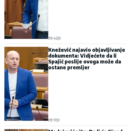
09:42
|
0
Knežević najavio objavljivanje
dokumenta: Vidjećete da li
Spajić poslije ovoga može da
ostane premijer
09:17
|
0