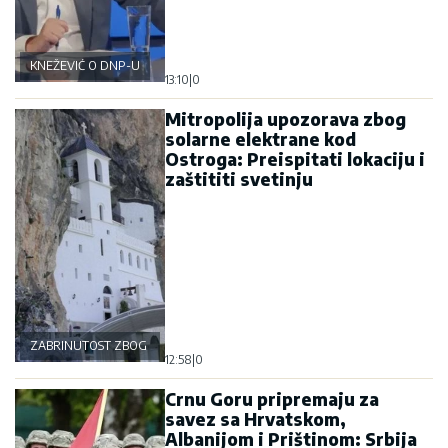
KNEŽEVIĆ O DNP-U
13:10
|
0
Mitropolija upozorava zbog
solarne elektrane kod
Ostroga: Preispitati lokaciju i
zaštititi svetinju
ZABRINUTOST ZBOG OSTROGA
12:58
|
0
Crnu Goru pripremaju za
savez sa Hrvatskom,
Albanijom i Prištinom: Srbija