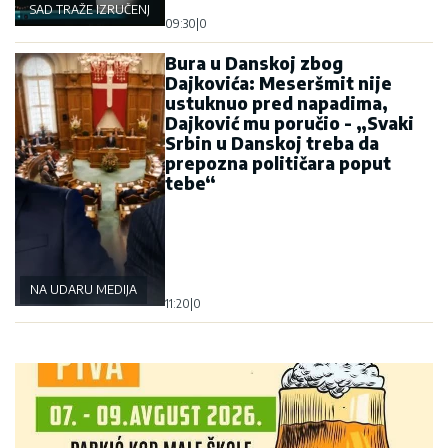
SAD TRAŽE IZRUČENJE
09:30
|
0
Bura u Danskoj zbog
Dajkovića: Meseršmit nije
ustuknuo pred napadima,
Dajković mu poručio - „Svaki
Srbin u Danskoj treba da
prepozna političara poput
tebe“
NA UDARU MEDIJA
11:20
|
0