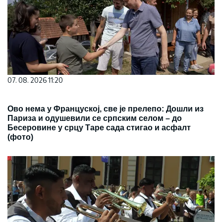
07. 08. 2026 11:20
Ово нема у Француској, све је прелепо: Дошли из
Париза и одушевили се српским селом – до
Бесеровине у срцу Таре сада стигао и асфалт
(фото)