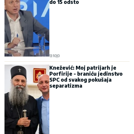
do 15 odsto
13:10
|
0
Knežević: Moj patrijarh je
Porfirije - braniću jedinstvo
SPC od svakog pokušaja
separatizma