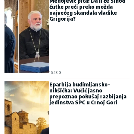
Medojević pita: Da li će Sinod
ćutke preći preko možda
najvećeg skandala vladike
Grigorija?
16:58
|
0
Eparhija budimljansko-
nikšićka: Vučić jasno
prepoznao pokušaj razbijanja
jedinstva SPC u Crnoj Gori