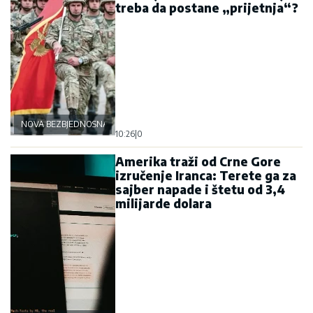
treba da postane „prijetnja“?
NOVA BEZBJEDNOSNA OSOVINA
10:26
|
0
Amerika traži od Crne Gore
izručenje Iranca: Terete ga za
sajber napade i štetu od 3,4
milijarde dolara