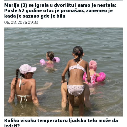
Marija (3) se igrala u dvorištu i samo je nestala:
Posle 42 godine otac je pronašao, zanemeo je
kada je saznao gde je bila
06. 08. 2026 09:39
Koliko visoku temperaturu ljudsko telo može da
izdrži?