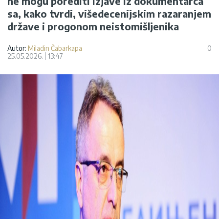
ne mogu porediti izjave iz dokumentarca
sa, kako tvrdi, višedecenijskim razaranjem
države i progonom neistomišljenika
Autor:
Miladin Čabarkapa
0
25.05.2026.
13:47