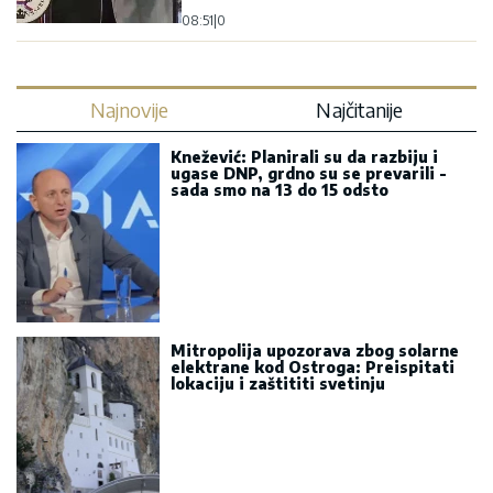
08:51
|
0
Najnovije
Najčitanije
Knežević: Planirali su da razbiju i
ugase DNP, grdno su se prevarili -
sada smo na 13 do 15 odsto
Mitropolija upozorava zbog solarne
elektrane kod Ostroga: Preispitati
lokaciju i zaštititi svetinju