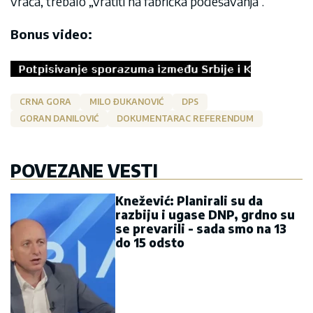
vraća, trebalo „vratiti na fabrička podešavanja“.
Bonus video:
CRNA GORA
MILO ĐUKANOVIĆ
DPS
GORAN DANILOVIĆ
DOKUMENTARAC REFERENDUM
POVEZANE VESTI
Knežević: Planirali su da
razbiju i ugase DNP, grdno su
se prevarili - sada smo na 13
do 15 odsto