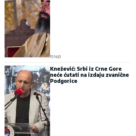
15:14
|
0
Knežević: Srbi iz Crne Gore
neće ćutati na izdaju zvanične
Podgorice