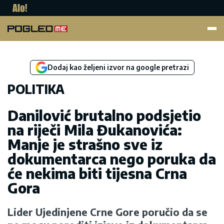
Pogled.me
Dodaj kao željeni izvor na google pretrazi
POLITIKA
Danilović brutalno podsjetio
na riječi Mila Đukanovića:
Manje je strašno sve iz
dokumentarca nego poruka da
će nekima biti tijesna Crna
Gora
Lider Ujedinjene Crne Gore poručio da se