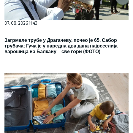
07. 08. 2026 11:43
Загрмеле трубе у Драгачеву, почео је 65. Сабор
трубача: Гуча је у наредна два дана највеселија
варошица на Балкану – све гори (ФОТО)