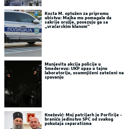
Kosta M. optužen za pripremu
ubistva: Majka mu pomagala da
sakrije oružje, povezuju ga sa
„vračarskim klanom“
Munjevita akcija policije u
Smederevu: UKP upao u tajnu
laboratoriju, osumnjičeni zatečeni na
spavanju
Knežević: Moj patrijarh je Porfirije -
braniću jedinstvo SPC od svakog
pokušaja separatizma