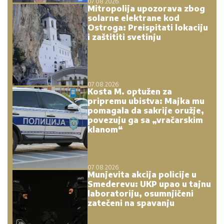
07.08.2026.
Mitropolija upozorava zbog
solarne elektrane kod
Ostroga: Preispitati lokaciju
i zaštititi svetinju
07.08.2026.
Kosta M. optužen za
pripremu ubistva: Majka mu
pomagala da sakrije oružje,
povezuju ga sa „vračarskim
klanom“
07.08.2026.
Munjevita akcija policije u
Smederevu: UKP upao u tajnu
laboratoriju, osumnjičeni
zatečeni na spavanju