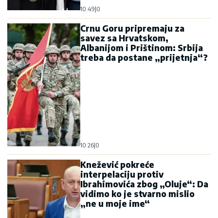
10:49
|
0
Crnu Goru pripremaju za
savez sa Hrvatskom,
Albanijom i Prištinom: Srbija
treba da postane „prijetnja“?
10:26
|
0
Knežević pokreće
interpelaciju protiv
Ibrahimovića zbog „Oluje“: Da
vidimo ko je stvarno mislio
„ne u moje ime“