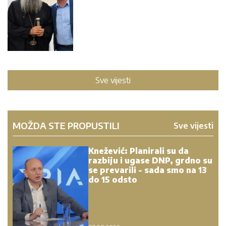
Sve vijesti
MOŽDA STE PROPUSTILI
Sve vijesti
Knežević: Planirali su da
razbiju i ugase DNP, grdno su
se prevarili - sada smo na 13
do 15 odsto