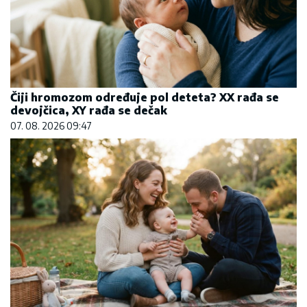
Čiji hromozom određuje pol deteta? XX rađa se
devojčica, XY rađa se dečak
07. 08. 2026 09:47