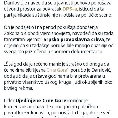
Danilović je naveo da se u javnosti ponovo pokušava
otvoriti prostor za povratak
DPS-a
, ističući da ta
partija nikada suštinski nije ni otišla sa političke scene.
On je podsjetio i na period pokušaja donošenja
Zakona o slobodi vjeroispovijesti, navodeći da su tada
targetirani vjernici i
Srpska pravoslavna crkva
, te
ocijenio da su tadašnje poruke bile mnogo opasnije od
svega što je izrečeno u spornom dokumentarcu.
„Šta god da je rečeno manje je strašno od onoga da
će nekima biti tijesna
Crna Gora
“, poručio je Danilović,
dodajući da je država godinama bila pretvarana u
privatno vlasništvo uskog kruga ljudi okupljenih oko
bivšeg režima.
Lider
Ujedinjene Crne Gore
ironično je
komentarisao i navode o mogućem političkom
povratku Đukanovića, poručivši da bi ga, ako se već