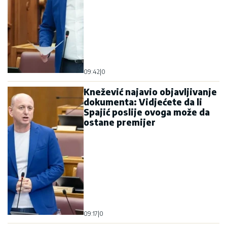
09:42
|
0
Knežević najavio objavljivanje
dokumenta: Vidjećete da li
Spajić poslije ovoga može da
ostane premijer
09:17
|
0