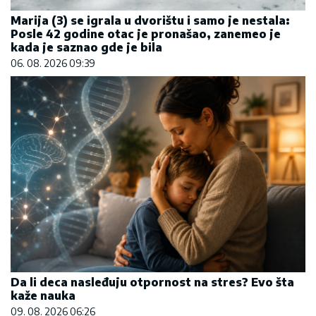
Marija (3) se igrala u dvorištu i samo je nestala:
Posle 42 godine otac je pronašao, zanemeo je
kada je saznao gde je bila
06. 08. 2026 09:39
Da li deca nasleđuju otpornost na stres? Evo šta
kaže nauka
09. 08. 2026 06:26