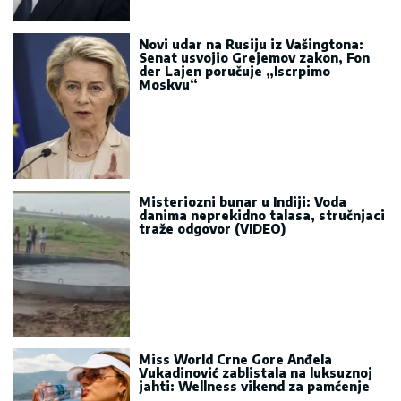
Novi udar na Rusiju iz Vašingtona:
Senat usvojio Grejemov zakon, Fon
der Lajen poručuje „Iscrpimo
Moskvu“
Misteriozni bunar u Indiji: Voda
danima neprekidno talasa, stručnjaci
traže odgovor (VIDEO)
Miss World Crne Gore Anđela
Vukadinović zablistala na luksuznoj
jahti: Wellness vikend za pamćenje