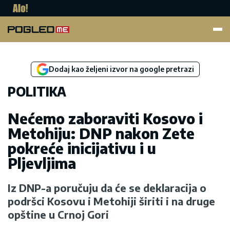
Pogled.me
Dodaj kao željeni izvor na google pretrazi
POLITIKA
Nećemo zaboraviti Kosovo i
Metohiju: DNP nakon Zete
pokreće inicijativu i u
Pljevljima
Iz DNP-a poručuju da će se deklaracija o
podršci Kosovu i Metohiji širiti i na druge
opštine u Crnoj Gori