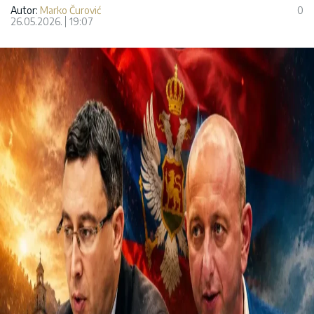
Autor:
Marko Čurović
0
26.05.2026.
19:07