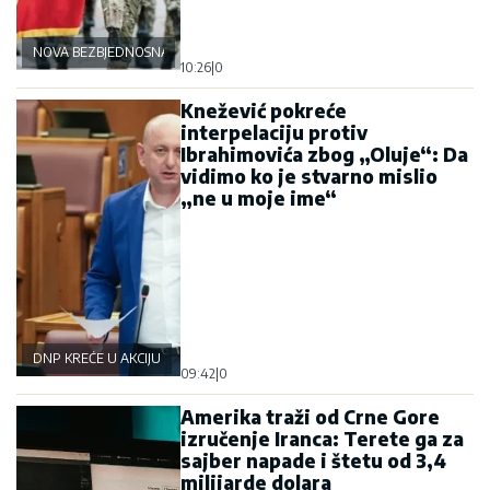
NOVA BEZBJEDNOSNA OSOVINA
10:26
|
0
Knežević pokreće
interpelaciju protiv
Ibrahimovića zbog „Oluje“: Da
vidimo ko je stvarno mislio
„ne u moje ime“
DNP KREĆE U AKCIJU
09:42
|
0
Amerika traži od Crne Gore
izručenje Iranca: Terete ga za
sajber napade i štetu od 3,4
milijarde dolara