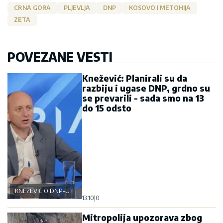
CRNA GORA
PLJEVLJA
DNP
KOSOVO I METOHIJA
ZETA
POVEZANE VESTI
Knežević: Planirali su da
razbiju i ugase DNP, grdno su
se prevarili - sada smo na 13
do 15 odsto
KNEŽEVIĆ O DNP-U
13:10
|
0
Mitropolija upozorava zbog