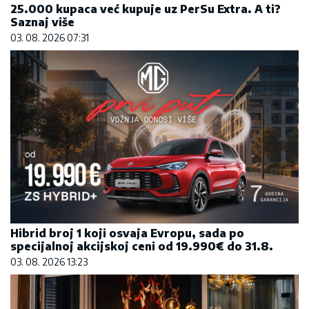
25.000 kupaca već kupuje uz PerSu Extra. A ti?
Saznaj više
03. 08. 2026 07:31
Hibrid broj 1 koji osvaja Evropu, sada po
specijalnoj akcijskoj ceni od 19.990€ do 31.8.
03. 08. 2026 13:23