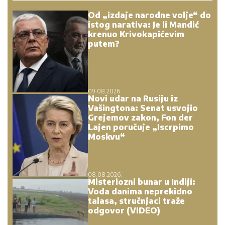
Od „izdaje narodne volje“ do
istog narativa: Je li Mandić
krenuo Krivokapićevim
putem?
09.08.2026.
Novi udar na Rusiju iz
Vašingtona: Senat usvojio
Grejemov zakon, Fon der
Lajen poručuje „Iscrpimo
Moskvu“
08.08.2026.
Misteriozni bunar u Indiji:
Voda danima neprekidno
talasa, stručnjaci traže
odgovor (VIDEO)