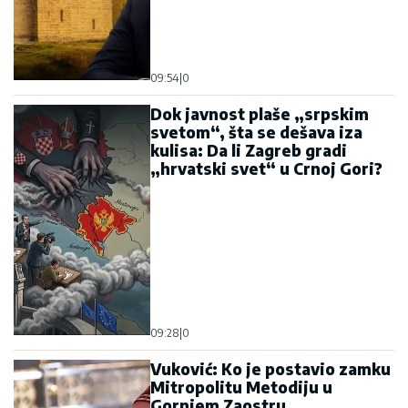
09:54
|
0
Dok javnost plaše „srpskim
svetom“, šta se dešava iza
kulisa: Da li Zagreb gradi
„hrvatski svet“ u Crnoj Gori?
09:28
|
0
Vuković: Ko je postavio zamku
Mitropolitu Metodiju u
Gornjem Zaostru