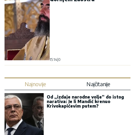
15:14
|
0
Najnovije
Najčitanije
Od „izdaje narodne volje“ do istog
narativa: Je li Mandić krenuo
Krivokapićevim putem?