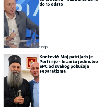
do 15 odsto
13:10
|
0
Knežević: Moj patrijarh je
Porfirije - braniću jedinstvo
SPC od svakog pokušaja
separatizma