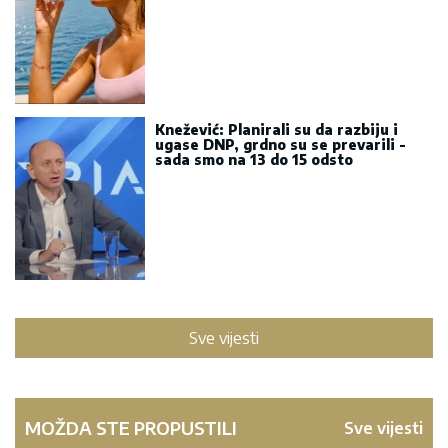
Knežević: Planirali su da razbiju i
ugase DNP, grdno su se prevarili -
sada smo na 13 do 15 odsto
Sve vijesti
MOŽDA STE PROPUSTILI
Sve vijesti