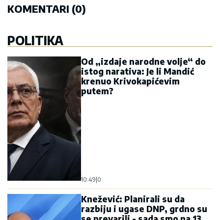
KOMENTARI (0)
POLITIKA
Od „izdaje narodne volje“ do
istog narativa: Je li Mandić
krenuo Krivokapićevim
putem?
10:49
|
0
Knežević: Planirali su da
razbiju i ugase DNP, grdno su
se prevarili - sada smo na 13