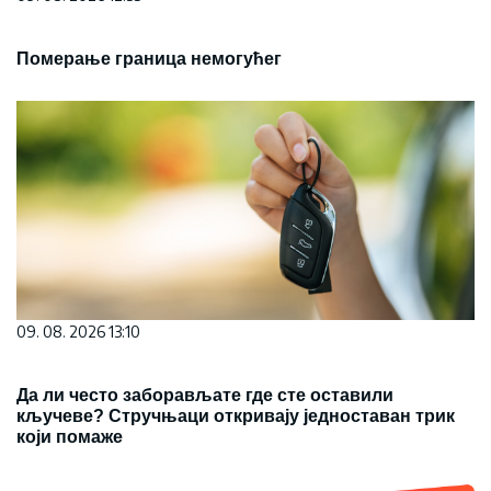
Померање граница немогућег
09. 08. 2026 13:10
Да ли често заборављате где сте оставили
кључеве? Стручњаци откривају једноставан трик
који помаже