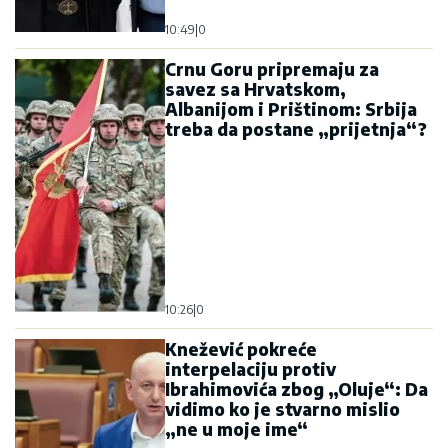
10:49
|
0
Crnu Goru pripremaju za
savez sa Hrvatskom,
Albanijom i Prištinom: Srbija
treba da postane „prijetnja“?
10:26
|
0
Knežević pokreće
interpelaciju protiv
Ibrahimovića zbog „Oluje“: Da
vidimo ko je stvarno mislio
„ne u moje ime“