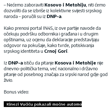
– Nećemo zaboraviti
Kosovo i Metohiju
, niti ćemo
dozvoliti da se izbriše iz kolektivne svijesti srpskog
naroda – poručili su iz
DNP-a
.
Kako prenosi portal IN4S, iz ove partije navode da
očekuju podršku odbornika i građana i u drugim
opštinama, uz ocjenu da deklaracije predstavljaju
odgovor na pokušaje, kako tvrde, potiskivanja
srpskog identiteta u
Crnoj Gori
.
Iz
DNP-a
ističu da pitanje
Kosova i Metohije
nije
dnevno-politička tema, već nacionalno i državno
pitanje od posebnog značaja za srpski narod gdje god
živio.
Bonus video: