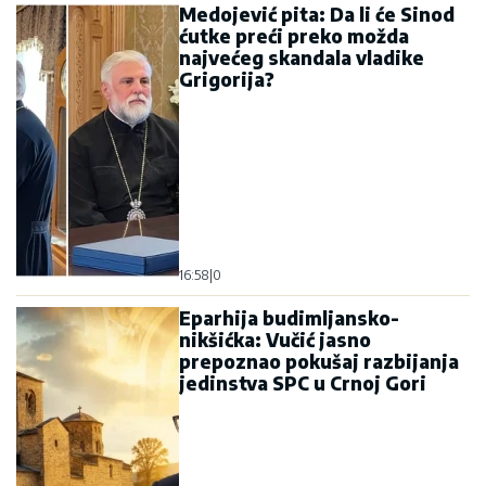
Medojević pita: Da li će Sinod
ćutke preći preko možda
najvećeg skandala vladike
Grigorija?
16:58
|
0
Eparhija budimljansko-
nikšićka: Vučić jasno
prepoznao pokušaj razbijanja
jedinstva SPC u Crnoj Gori