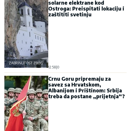
solarne elektrane kod
Ostroga: Preispitati lokaciju i
zaštititi svetinju
ZABRINUTOST ZBOG OSTROGA
12:58
|
0
Crnu Goru pripremaju za
savez sa Hrvatskom,
Albanijom i Prištinom: Srbija
treba da postane „prijetnja“?