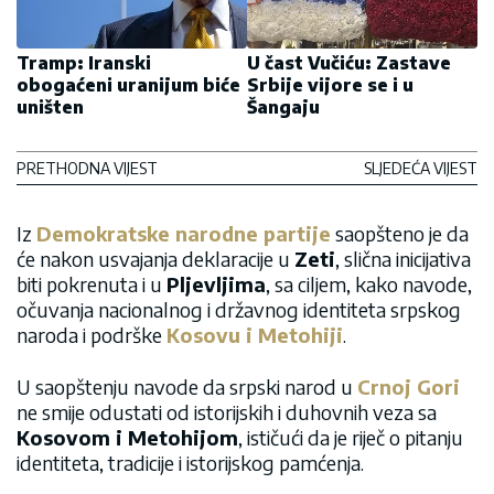
Tramp: Iranski
U čast Vučiću: Zastave
obogaćeni uranijum biće
Srbije vijore se i u
uništen
Šangaju
PRETHODNA VIJEST
SLJEDEĆA VIJEST
Iz
Demokratske narodne partije
saopšteno je da
će nakon usvajanja deklaracije u
Zeti
, slična inicijativa
biti pokrenuta i u
Pljevljima
, sa ciljem, kako navode,
očuvanja nacionalnog i državnog identiteta srpskog
naroda i podrške
Kosovu i Metohiji
.
U saopštenju navode da srpski narod u
Crnoj Gori
ne smije odustati od istorijskih i duhovnih veza sa
Kosovom i Metohijom
, ističući da je riječ o pitanju
identiteta, tradicije i istorijskog pamćenja.