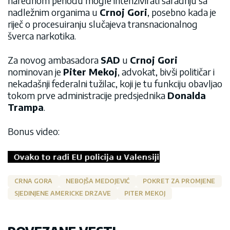
narednom periodu mogle intenzivirati saradnju sa
nadležnim organima u
Crnoj Gori
, posebno kada je
riječ o procesuiranju slučajeva transnacionalnog
šverca narkotika.
Za novog ambasadora
SAD
u
Crnoj Gori
nominovan je
Piter Mekoj
, advokat, bivši političar i
nekadašnji federalni tužilac, koji je tu funkciju obavljao
tokom prve administracije predsjednika
Donalda
Trampa
.
Bonus video:
CRNA GORA
NEBOJŠA MEDOJEVIĆ
POKRET ZA PROMJENE
SJEDINJENE AMERICKE DRZAVE
PITER MEKOJ