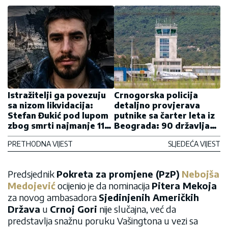
Istražitelji ga povezuju
Crnogorska policija
sa nizom likvidacija:
detaljno provjerava
Stefan Đukić pod lupom
putnike sa čarter leta iz
zbog smrti najmanje 11
Beograda: 90 državljana
„kavčana“
Srbije ispituju šta će u
PRETHODNA VIJEST
SLJEDEĆA VIJEST
Crnoj Gori uoči samita u
Tivtu?
Predsjednik
Pokreta za promjene (PzP)
Nebojša
Medojević
ocijenio je da nominacija
Pitera Mekoja
za novog ambasadora
Sjedinjenih Američkih
Država
u
Crnoj Gori
nije slučajna, već da
predstavlja snažnu poruku Vašingtona u vezi sa