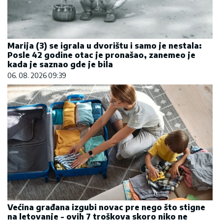
Marija (3) se igrala u dvorištu i samo je nestala:
Posle 42 godine otac je pronašao, zanemeo je
kada je saznao gde je bila
06. 08. 2026 09:39
Većina građana izgubi novac pre nego što stigne
na letovanje - ovih 7 troškova skoro niko ne