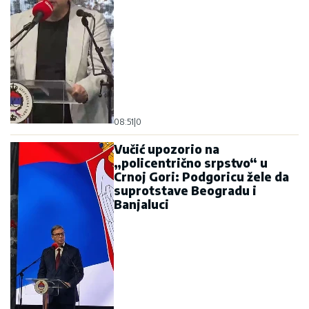
08:51
|
0
Vučić upozorio na
„policentrično srpstvo“ u
Crnoj Gori: Podgoricu žele da
suprotstave Beogradu i
Banjaluci