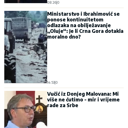
08:26
|
0
Ministarstvo i Ibrahimović se
ponose kontinuitetom
odlazaka na obilježavanje
„Oluje“: Je li Crna Gora dotakla
moralno dno?
14:53
|
0
Vučić iz Donjeg Malovana: Mi
više ne ćutimo - mir i vrijeme
rade za Srbe