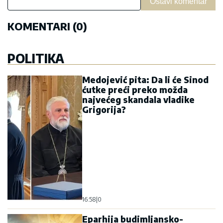
Ostavi komentar
KOMENTARI (0)
POLITIKA
Medojević pita: Da li će Sinod
ćutke preći preko možda
najvećeg skandala vladike
Grigorija?
16:58
|
0
Eparhija budimljansko-