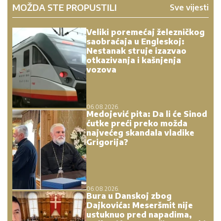
MOŽDA STE PROPUSTILI
Sve vijesti
Veliki poremećaj železničkog
saobraćaja u Engleskoj:
Nestanak struje izazvao
otkazivanja i kašnjenja
vozova
06.08.2026.
Medojević pita: Da li će Sinod
ćutke preći preko možda
najvećeg skandala vladike
Grigorija?
06.08.2026.
Bura u Danskoj zbog
Dajkovića: Meseršmit nije
ustuknuo pred napadima,