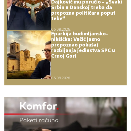
Dajković mu poručio - „Svaki
Srbin u Danskoj treba da
prepozna političara poput
tebe“
06.08.2026.
Eparhija budimljansko-
nikšićka: Vučić jasno
prepoznao pokušaj
razbijanja jedinstva SPC u
Crnoj Gori
06.08.2026.