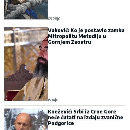
09:28
|
0
Vuković: Ko je postavio zamku
Mitropolitu Metodiju u
Gornjem Zaostru
15:14
|
0
Knežević: Srbi iz Crne Gore
neće ćutati na izdaju zvanične
Podgorice