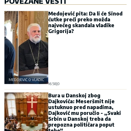
POVEZANE VESTI
Medojević pita: Da li će Sinod
ćutke preći preko možda
najvećeg skandala vladike
Grigorija?
MEDOJEVIĆ O VLADICI GRIGORIJU
16:58
|
0
Bura u Danskoj zbog
Dajkovića: Meseršmit nije
ustuknuo pred napadima,
Dajković mu poručio - „Svaki
Srbin u Danskoj treba da
prepozna političara poput
tebe“