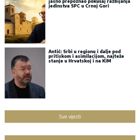
jasno prepoznao pokušaj razbijanja
jedinstva SPC u Crnoj Gori
Antić: Srbi u regionu i dalje pod
pritiskom i asimilacijom, najteže
stanje u Hrvatskoj i na KiM
Sve vijesti