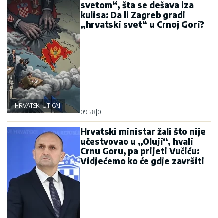
svetom“, šta se dešava iza
kulisa: Da li Zagreb gradi
„hrvatski svet“ u Crnoj Gori?
HRVATSKI UTICAJ
09:28
|
0
Hrvatski ministar žali što nije
učestvovao u „Oluji“, hvali
Crnu Goru, pa prijeti Vučiću:
Vidjećemo ko će gdje završiti