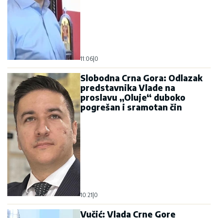
11:06
|
0
Slobodna Crna Gora: Odlazak
predstavnika Vlade na
proslavu „Oluje“ duboko
pogrešan i sramotan čin
10:21
|
0
Vučić: Vlada Crne Gore