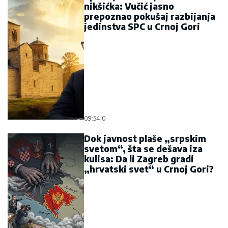
nikšićka: Vučić jasno
prepoznao pokušaj razbijanja
jedinstva SPC u Crnoj Gori
09:54
|
0
Dok javnost plaše „srpskim
svetom“, šta se dešava iza
kulisa: Da li Zagreb gradi
„hrvatski svet“ u Crnoj Gori?