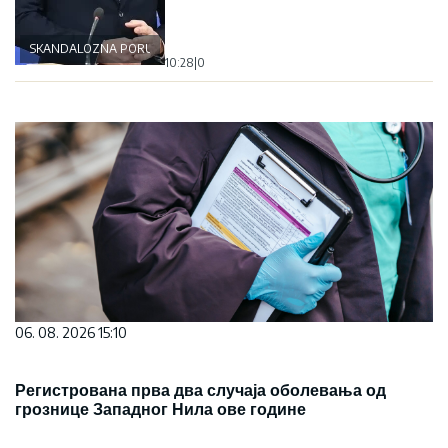
SKANDALOZNA PORUKA
10:28
|
0
06. 08. 2026 15:10
Регистрована прва два случаја оболевања од
грознице Западног Нила ове године