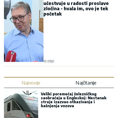
učestvuje u radosti proslave
zločina - hvala im, ovo je tek
početak
10:09
|
0
Najnovije
Najčitanije
Veliki poremećaj železničkog
saobraćaja u Engleskoj: Nestanak
struje izazvao otkazivanja i
kašnjenja vozova