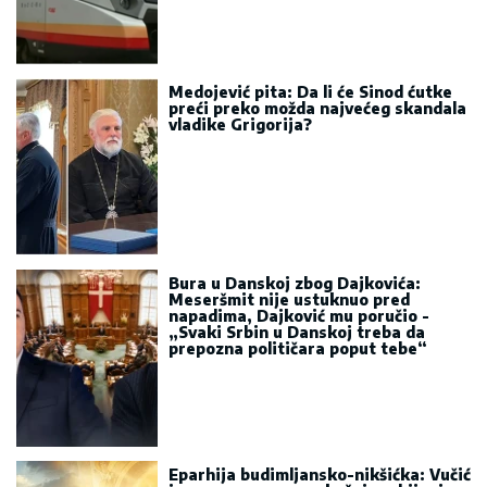
Medojević pita: Da li će Sinod ćutke
preći preko možda najvećeg skandala
vladike Grigorija?
Bura u Danskoj zbog Dajkovića:
Meseršmit nije ustuknuo pred
napadima, Dajković mu poručio -
„Svaki Srbin u Danskoj treba da
prepozna političara poput tebe“
Eparhija budimljansko-nikšićka: Vučić