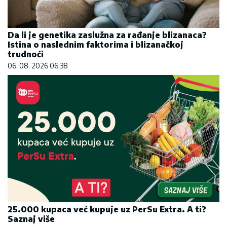
Da li je genetika zaslužna za rađanje blizanaca?
Istina o naslednim faktorima i blizanačkoj
trudnoći
06. 08. 2026 06:38
25.000 kupaca već kupuje uz PerSu Extra. A ti?
Saznaj više