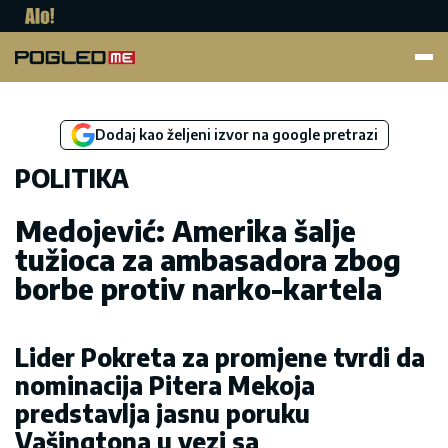
Pogled.me
Dodaj kao željeni izvor na google pretrazi
POLITIKA
Medojević: Amerika šalje
tužioca za ambasadora zbog
borbe protiv narko-kartela
Lider Pokreta za promjene tvrdi da
nominacija Pitera Mekoja
predstavlja jasnu poruku
Vašingtona u vezi sa