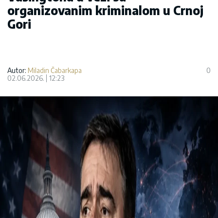
organizovanim kriminalom u Crnoj
Gori
Autor:
Miladin Čabarkapa
0
02.06.2026.
12:23