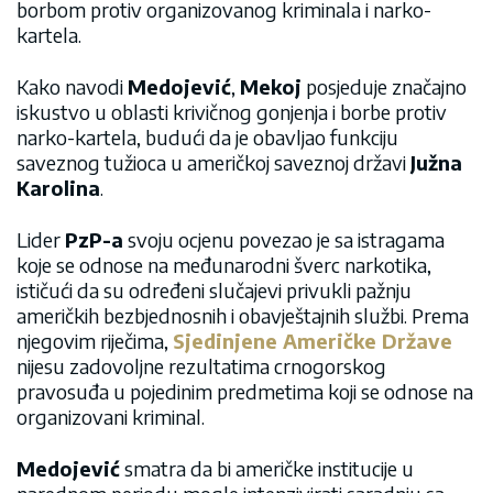
borbom protiv organizovanog kriminala i narko-
kartela.
Kako navodi
Medojević
,
Mekoj
posjeduje značajno
iskustvo u oblasti krivičnog gonjenja i borbe protiv
narko-kartela, budući da je obavljao funkciju
saveznog tužioca u američkoj saveznoj državi
Južna
Karolina
.
Lider
PzP-a
svoju ocjenu povezao je sa istragama
koje se odnose na međunarodni šverc narkotika,
ističući da su određeni slučajevi privukli pažnju
američkih bezbjednosnih i obavještajnih službi. Prema
njegovim riječima,
Sjedinjene Američke Države
nijesu zadovoljne rezultatima crnogorskog
pravosuđa u pojedinim predmetima koji se odnose na
organizovani kriminal.
Medojević
smatra da bi američke institucije u