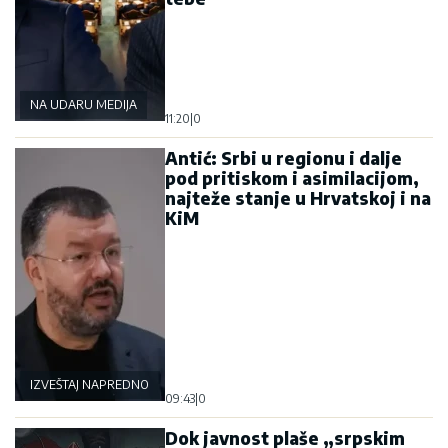
NA UDARU MEDIJA
11:20
|
0
Antić: Srbi u regionu i dalje
pod pritiskom i asimilacijom,
najteže stanje u Hrvatskoj i na
KiM
IZVEŠTAJ NAPREDNOG KLUBA
09:43
|
0
Dok javnost plaše „srpskim