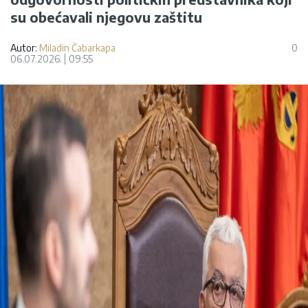
su obećavali njegovu zaštitu
Autor:
Miladin Čabarkapa
0
06.07.2026.
09:55