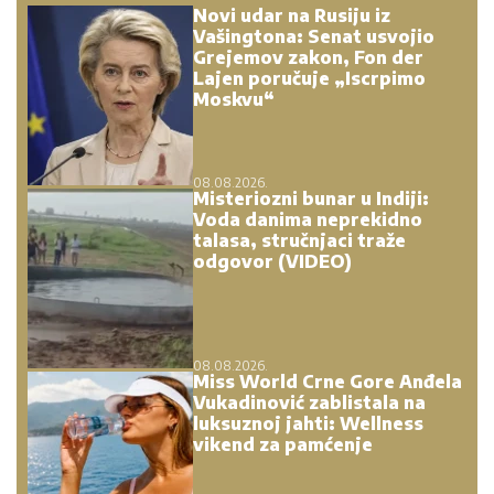
Novi udar na Rusiju iz
Vašingtona: Senat usvojio
Grejemov zakon, Fon der
Lajen poručuje „Iscrpimo
Moskvu“
08.08.2026.
Misteriozni bunar u Indiji:
Voda danima neprekidno
talasa, stručnjaci traže
odgovor (VIDEO)
08.08.2026.
Miss World Crne Gore Anđela
Vukadinović zablistala na
luksuznoj jahti: Wellness
vikend za pamćenje