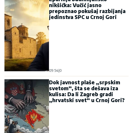
nikšićka: Vučić jasno
prepoznao pokušaj razbijanja
jedinstva SPC u Crnoj Gori
09:54
|
0
Dok javnost plaše „srpskim
svetom“, šta se dešava iza
kulisa: Da li Zagreb gradi
„hrvatski svet“ u Crnoj Gori?