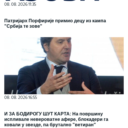
08. 08. 2026 11:35
Патријарх Порфирије примио децу из кампа
"Србија те зове"
08. 08. 2026 16:55
И ЗА БОДИРОГУ ШУТ КАРТА: На површину
испливале невероватне афере, блокадери га
ковали у звезде, па брутално "ветиран"