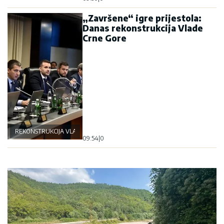
„Završene“ igre prijestola:
Danas rekonstrukcija Vlade
Crne Gore
REKONSTRUKCIJA VLASTI
09:54
|
0