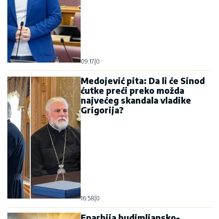
09:17
|
0
Medojević pita: Da li će Sinod
ćutke preći preko možda
najvećeg skandala vladike
Grigorija?
16:58
|
0
Eparhija budimljansko-