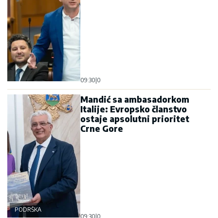
09:30
|
0
Mandić sa ambasadorkom
Italije: Evropsko članstvo
ostaje apsolutni prioritet
Crne Gore
PODRŠKA
09:30
|
0