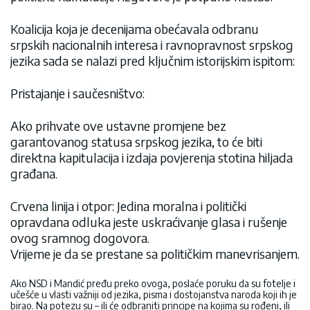
Koalicija koja je decenijama obećavala odbranu
srpskih nacionalnih interesa i ravnopravnost srpskog
jezika sada se nalazi pred ključnim istorijskim ispitom:
Pristajanje i saučesništvo:
Ako prihvate ove ustavne promjene bez
garantovanog statusa srpskog jezika, to će biti
direktna kapitulacija i izdaja povjerenja stotina hiljada
građana.
Crvena linija i otpor: Jedina moralna i politički
opravdana odluka jeste uskraćivanje glasa i rušenje
ovog sramnog dogovora.
Vrijeme je da se prestane sa političkim manevrisanjem.
Ako NSD i Mandić pređu preko ovoga, poslaće poruku da su fotelje i
učešće u vlasti važniji od jezika, pisma i dostojanstva naroda koji ih je
birao. Na potezu su – ili će odbraniti principe na kojima su rođeni, ili