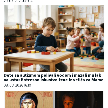
20. 07. 2026 08:04
Dete sa autizmom polivali vodom i mazali mu lak
na usta: Potresno iskustvo žene iz vrtića za Mame
08. 08. 2026 16:10