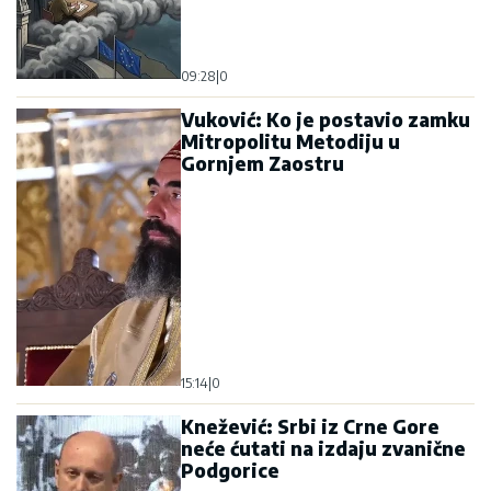
09:28
|
0
Vuković: Ko je postavio zamku
Mitropolitu Metodiju u
Gornjem Zaostru
15:14
|
0
Knežević: Srbi iz Crne Gore
neće ćutati na izdaju zvanične
Podgorice