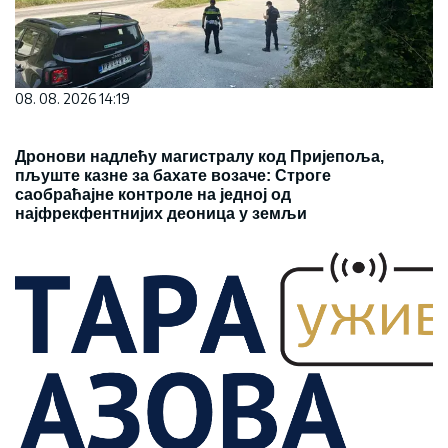
08. 08. 2026 14:19
Дронови надлећу магистралу код Пријепоља,
пљуште казне за бахате возаче: Строге
саобраћајне контроле на једној од
најфрекфентнијих деоница у земљи