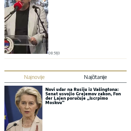
08:51
|
0
Najnovije
Najčitanije
Novi udar na Rusiju iz Vašingtona:
Senat usvojio Grejemov zakon, Fon
der Lajen poručuje „Iscrpimo
Moskvu“