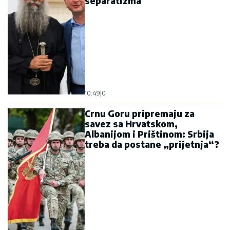
separatizma
10:49
|
0
Crnu Goru pripremaju za
savez sa Hrvatskom,
Albanijom i Prištinom: Srbija
treba da postane „prijetnja“?