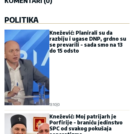
KOMENTARI (0)
POLITIKA
Knežević: Planirali su da
razbiju i ugase DNP, grdno su
se prevarili - sada smo na 13
do 15 odsto
13:10
|
0
Knežević: Moj patrijarh je
Porfirije - braniću jedinstvo
SPC od svakog pokušaja