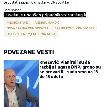
će postati saučesnici u nastavku DPS politike.
Bonus video:
MILOJKO SPAJIĆ
ANDRIJA MANDIĆ
NOVA SRPSKA DEMOKRATIJA
SRPSKI JEZIK U CRNOJ GORI
USTAVNE PROMJENE CRNA GORA
POVEZANE VESTI
Knežević: Planirali su da
razbiju i ugase DNP, grdno su
se prevarili - sada smo na 13
do 15 odsto