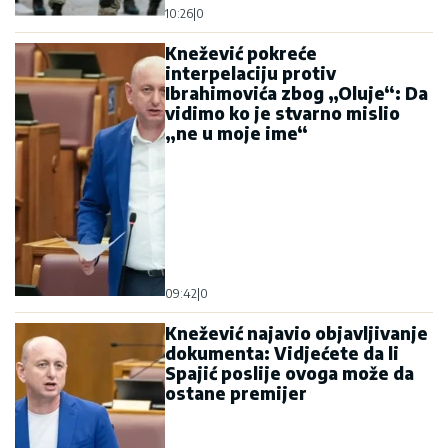
10:26
|
0
Knežević pokreće
interpelaciju protiv
Ibrahimovića zbog „Oluje“: Da
vidimo ko je stvarno mislio
„ne u moje ime“
09:42
|
0
Knežević najavio objavljivanje
dokumenta: Vidjećete da li
Spajić poslije ovoga može da
ostane premijer