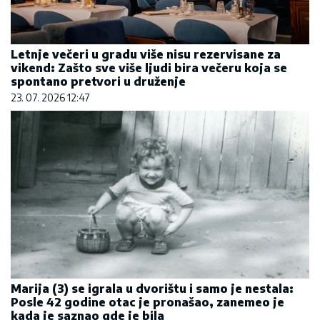
Letnje večeri u gradu više nisu rezervisane za
vikend: Zašto sve više ljudi bira večeru koja se
spontano pretvori u druženje
23. 07. 2026 12:47
Marija (3) se igrala u dvorištu i samo je nestala:
Posle 42 godine otac je pronašao, zanemeo je
kada je saznao gde je bila