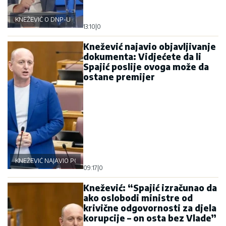
KNEŽEVIĆ O DNP-U
13:10
|
0
Knežević najavio objavljivanje
dokumenta: Vidjećete da li
Spajić poslije ovoga može da
ostane premijer
KNEŽEVIĆ NAJAVIO POLITIČKU BURU
09:17
|
0
Knežević: “Spajić izračunao da
ako oslobodi ministre od
krivične odgovornosti za djela
korupcije – on osta bez Vlade”