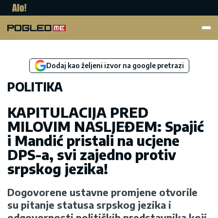
Pogled.me
Dodaj kao željeni izvor na google pretrazi
POLITIKA
KAPITULACIJA PRED
MILOVIM NASLJEĐEM: Spajić
i Mandić pristali na ucjene
DPS-a, svi zajedno protiv
srpskog jezika!
Dogovorene ustavne promjene otvorile
su pitanje statusa srpskog jezika i
odgovornosti političkih predstavnika koji