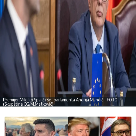
Premijer Milojko Spajić i šef parlamenta Andrija Mandić - FOTO
(Skupština CG/M.Matković)