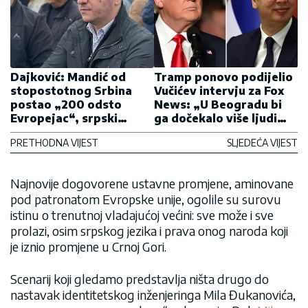
Dajković: Mandić od
Tramp ponovo podijelio
stopostotnog Srbina
Vučićev intervju za Fox
postao „200 odsto
News: „U Beogradu bi
Evropejac“, srpski
ga dočekalo više ljudi
interesi nemaju cijenu
nego što može da
PRETHODNA VIJEST
SLJEDEĆA VIJEST
očekuje“
Najnovije dogovorene ustavne promjene, aminovane
pod patronatom Evropske unije, ogolile su surovu
istinu o trenutnoj vladajućoj većini: sve može i sve
prolazi, osim srpskog jezika i prava onog naroda koji
je iznio promjene u Crnoj Gori.
Scenarij koji gledamo predstavlja ništa drugo do
nastavak identitetskog inženjeringa Mila Đukanovića,