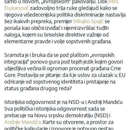
samo u novom, „evropskom“ pakovanju. Dok
Milo
Đukanović
zadovoljno trlja ruke gledajući kako se
njegova višedecenijska politika diskriminacije nastavlja
bez ikakvih prepreka, premijer
Milojko Spajić
se
ponaša kao obični izviđač i nijemi izvršilac tuđih
naloga, kojem su briselske direktive važnije od
elementarne pravde i volje sopstvenih građana.
Sramota je i bruka da se pod plaštom „evropskih
integracija“ ponovo gura pod tepih jezik kojim govori
ubjedljiva većina ili ogroman procenat građana Crne
Gore. Postavlja se pitanje: da li je uslov za ulazak u EU
odricanje od sopstvenog identiteta i pristajanje na
status građana drugog reda?
Istorijska odgovornost je na NSD-u i Andriji Mandiću
Sva politička i istorijska odgovornost sada se
prebacuje na Novu srpsku demokratiju (NSD) i
Andrije Mandića
. Karte su otvorene, a prostor za
političke kalkulacije i izgovore je potpuno nestao.