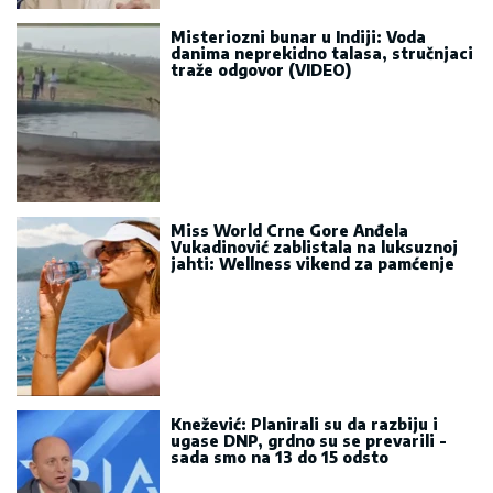
Misteriozni bunar u Indiji: Voda
danima neprekidno talasa, stručnjaci
traže odgovor (VIDEO)
Miss World Crne Gore Anđela
Vukadinović zablistala na luksuznoj
jahti: Wellness vikend za pamćenje
Knežević: Planirali su da razbiju i
ugase DNP, grdno su se prevarili -
sada smo na 13 do 15 odsto