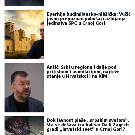
Eparhija budimljansko-nikšićka: Vučić
jasno prepoznao pokušaj razbijanja
jedinstva SPC u Crnoj Gori
Antić: Srbi u regionu i dalje pod
pritiskom i asimilacijom, najteže
stanje u Hrvatskoj i na KiM
Dok javnost plaše „srpskim svetom“,
šta se dešava iza kulisa: Da li Zagreb
gradi „hrvatski svet“ u Crnoj Gori?