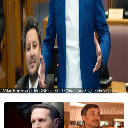
Milan Knežević, lider DNP-a - FOTO (Skupština CG/L.Zeković)