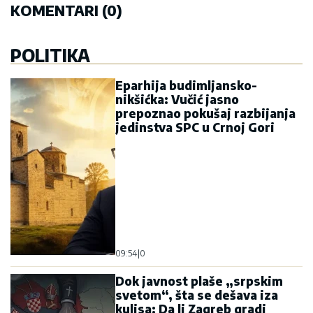
KOMENTARI (0)
POLITIKA
Eparhija budimljansko-
nikšićka: Vučić jasno
prepoznao pokušaj razbijanja
jedinstva SPC u Crnoj Gori
09:54
|
0
Dok javnost plaše „srpskim
svetom“, šta se dešava iza
kulisa: Da li Zagreb gradi