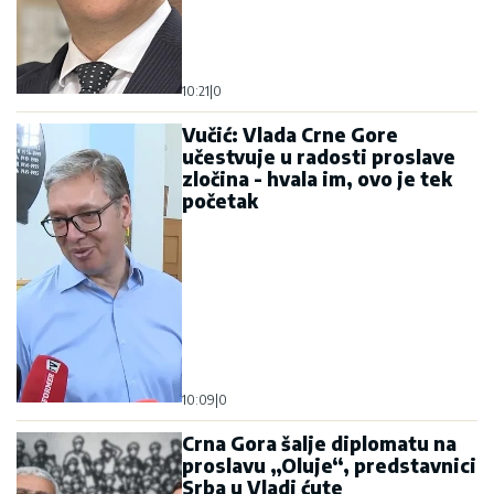
10:21
|
0
Vučić: Vlada Crne Gore
učestvuje u radosti proslave
zločina - hvala im, ovo je tek
početak
10:09
|
0
Crna Gora šalje diplomatu na
proslavu „Oluje“, predstavnici
Srba u Vladi ćute