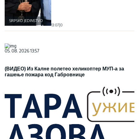
SRPSKO JEDINSTVO
13:07
|
0
05. 08. 2026 13:57
(ВИДЕО) Из Калне полетео хеликоптер МУП-а за
гашење пожара код Габровнице