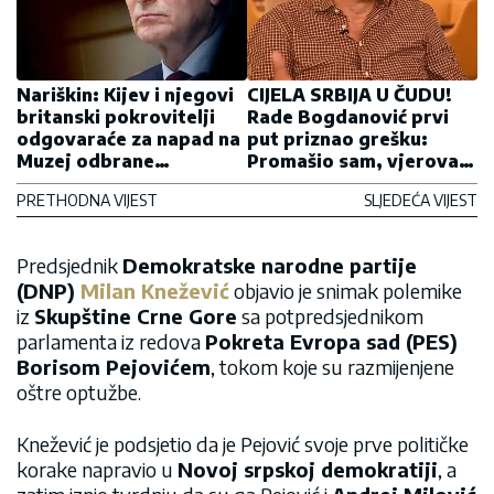
Nariškin: Kijev i njegovi
CIJELA SRBIJA U ČUDU!
britanski pokrovitelji
Rade Bogdanović prvi
odgovaraće za napad na
put priznao grešku:
Muzej odbrane
Promašio sam, vjerovao
Sevastopolja
sam u njih do kraja
PRETHODNA VIJEST
SLJEDEĆA VIJEST
Predsjednik
Demokratske narodne partije
(DNP)
Milan Knežević
objavio je snimak polemike
iz
Skupštine Crne Gore
sa potpredsjednikom
parlamenta iz redova
Pokreta Evropa sad (PES)
Borisom Pejovićem
, tokom koje su razmijenjene
oštre optužbe.
Knežević je podsjetio da je Pejović svoje prve političke
korake napravio u
Novoj srpskoj demokratiji
, a