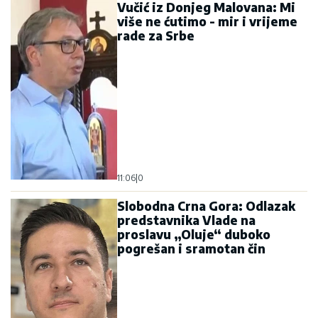
Vučić iz Donjeg Malovana: Mi
više ne ćutimo - mir i vrijeme
rade za Srbe
11:06
|
0
Slobodna Crna Gora: Odlazak
predstavnika Vlade na
proslavu „Oluje“ duboko
pogrešan i sramotan čin