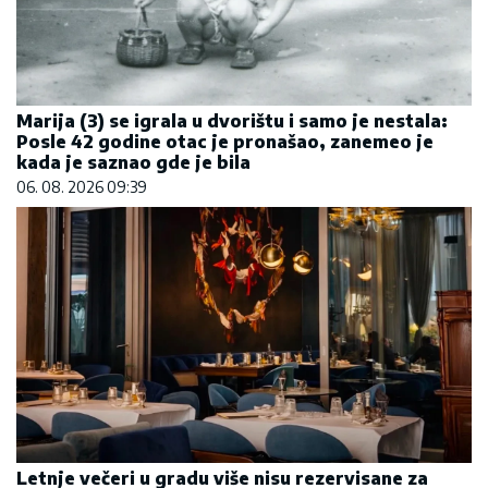
Marija (3) se igrala u dvorištu i samo je nestala:
Posle 42 godine otac je pronašao, zanemeo je
kada je saznao gde je bila
06. 08. 2026 09:39
Letnje večeri u gradu više nisu rezervisane za