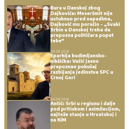
Bura u Danskoj zbog
Dajkovića: Meseršmit nije
ustuknuo pred napadima,
Dajković mu poručio - „Svaki
Srbin u Danskoj treba da
prepozna političara poput
tebe“
06.08.2026.
Eparhija budimljansko-
nikšićka: Vučić jasno
prepoznao pokušaj
razbijanja jedinstva SPC u
Crnoj Gori
06.08.2026.
Antić: Srbi u regionu i dalje
pod pritiskom i asimilacijom,
najteže stanje u Hrvatskoj i
na KiM