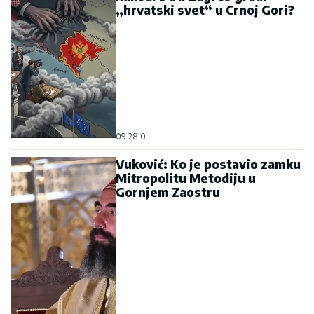
„hrvatski svet“ u Crnoj Gori?
09:28
|
0
Vuković: Ko je postavio zamku
Mitropolitu Metodiju u
Gornjem Zaostru