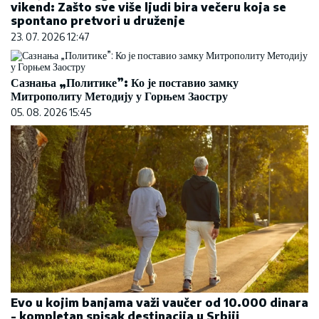
vikend: Zašto sve više ljudi bira večeru koja se
spontano pretvori u druženje
23. 07. 2026 12:47
Сазнања „Политике”: Ко је поставио замку
Митрополиту Методију у Горњем Заостру
05. 08. 2026 15:45
Evo u kojim banjama važi vaučer od 10.000 dinara
- kompletan spisak destinacija u Srbiji