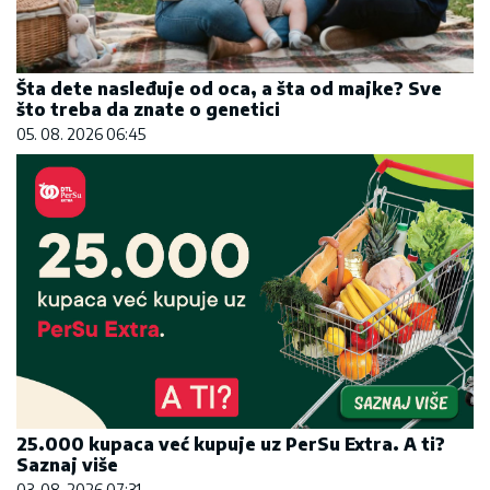
Šta dete nasleđuje od oca, a šta od majke? Sve
što treba da znate o genetici
05. 08. 2026 06:45
25.000 kupaca već kupuje uz PerSu Extra. A ti?
Saznaj više
03. 08. 2026 07:31