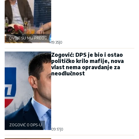
OVDJE SU MU PRECI ŽIVJELI
19:35
|
0
Zogović: DPS je bio i ostao
političko krilo mafije, nova
vlast nema opravdanje za
neodlučnost
ZOGOVIĆ O DPS-U
09:17
|
0