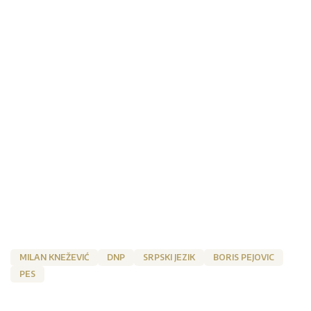
MILAN KNEŽEVIĆ
DNP
SRPSKI JEZIK
BORIS PEJOVIC
PES