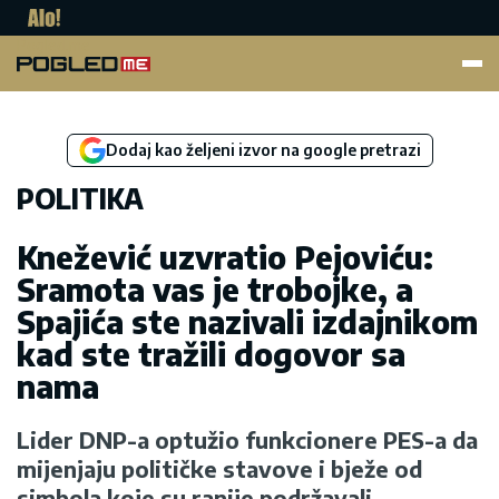
Pogled.me
Dodaj kao željeni izvor na google pretrazi
POLITIKA
Knežević uzvratio Pejoviću:
Sramota vas je trobojke, a
Spajića ste nazivali izdajnikom
kad ste tražili dogovor sa
nama
Lider DNP-a optužio funkcionere PES-a da
mijenjaju političke stavove i bježe od
simbola koje su ranije podržavali