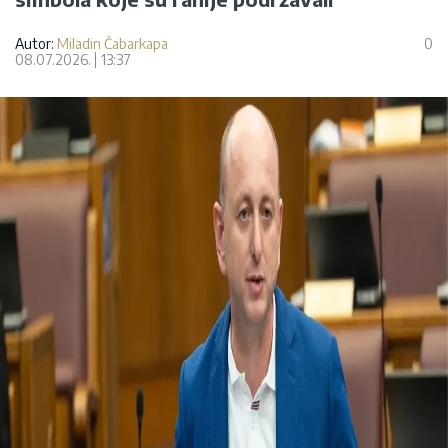
Autor:
Miladin Čabarkapa
0
08.07.2026.
13:37