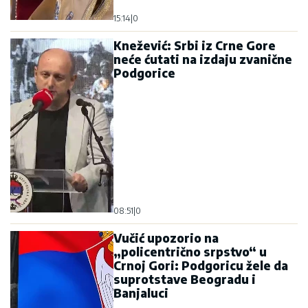
15:14
|
0
Knežević: Srbi iz Crne Gore
neće ćutati na izdaju zvanične
Podgorice
08:51
|
0
Vučić upozorio na
„policentrično srpstvo“ u
Crnoj Gori: Podgoricu žele da
suprotstave Beogradu i
Banjaluci