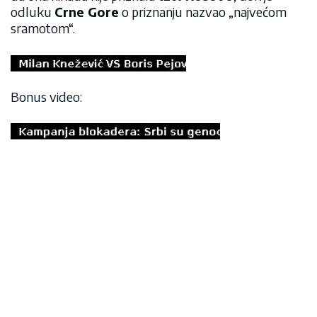
odluku
Crne Gore
o priznanju nazvao „najvećom
sramotom“.
Bonus video: