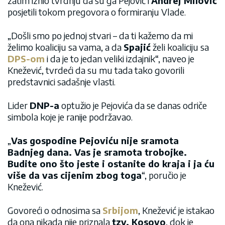
zatim iznio tvrdnju da su ga Pejović i
Andrej Milović
posjetili tokom pregovora o formiranju Vlade.
„Došli smo po jednoj stvari – da ti kažemo da mi
želimo koaliciju sa vama, a da
Spajić
želi koaliciju sa
DPS-om
i da je to jedan veliki izdajnik“, naveo je
Knežević, tvrdeći da su mu tada tako govorili
predstavnici sadašnje vlasti.
Lider
DNP-a
optužio je Pejovića da se danas odriče
simbola koje je ranije podržavao.
„
Vas gospodine Pejoviću nije sramota
Badnjeg dana. Vas je sramota trobojke.
Budite ono što jeste i ostanite do kraja i ja ću
više da vas cijenim zbog toga
“, poručio je
Knežević.
Govoreći o odnosima sa
Srbijom
, Knežević je istakao
da ona nikada nije priznala
tzv. Kosovo
, dok je