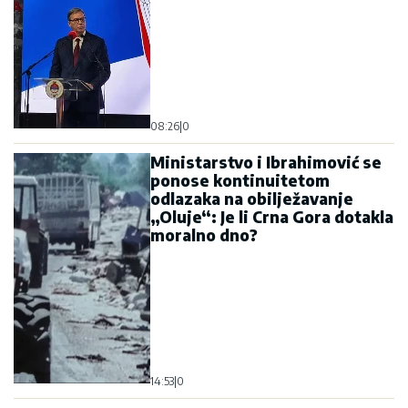
08:26
|
0
Ministarstvo i Ibrahimović se
ponose kontinuitetom
odlazaka na obilježavanje
„Oluje“: Je li Crna Gora dotakla
moralno dno?
14:53
|
0