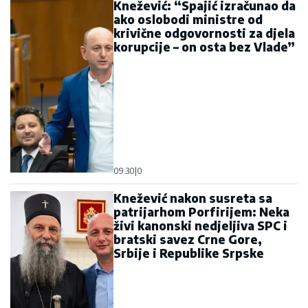
Knežević: “Spajić izračunao da
ako oslobodi ministre od
krivične odgovornosti za djela
korupcije – on osta bez Vlade”
09:30
|
0
Knežević nakon susreta sa
patrijarhom Porfirijem: Neka
živi kanonski nedjeljiva SPC i
bratski savez Crne Gore,
Srbije i Republike Srpske