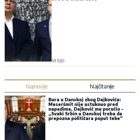
09:52
|
0
Najnovije
Najčitanije
Bura u Danskoj zbog Dajkovića:
Meseršmit nije ustuknuo pred
napadima, Dajković mu poručio -
„Svaki Srbin u Danskoj treba da
prepozna političara poput tebe“