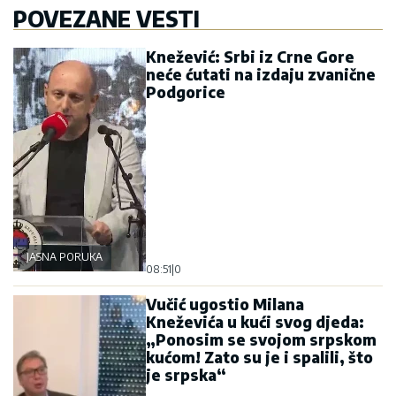
POVEZANE VESTI
Knežević: Srbi iz Crne Gore
neće ćutati na izdaju zvanične
Podgorice
JASNA PORUKA
08:51
|
0
Vučić ugostio Milana
Kneževića u kući svog djeda:
„Ponosim se svojom srpskom
kućom! Zato su je i spalili, što
je srpska“