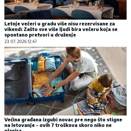
Letnje večeri u gradu više nisu rezervisane za
vikend: Zašto sve više ljudi bira večeru koja se
spontano pretvori u druženje
23. 07. 2026 12:47
Većina građana izgubi novac pre nego što stigne
na letovanje - ovih 7 troškova skoro niko ne
planira