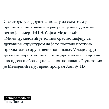
Све структуре друштва морају да схвате да је
организовани криминал рак рана једног друштва,
рекао је лидер ПзП Небојша Медојевић.
„Мило Ђукановић је толико срастао мафију са
државном структуром да је то постало потпуно
прихватљиво друштвено понашање. Млади људи
доживљавају те војнике, официре или вође картела
као идола и образац пожељног понашања“, упозорио
је Медојевић за јутарњи програм Хаппy ТВ.
Фото: Поглед