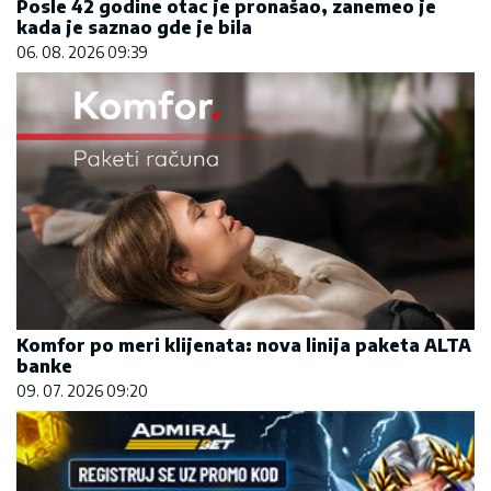
Posle 42 godine otac je pronašao, zanemeo je
kada je saznao gde je bila
06. 08. 2026 09:39
Komfor po meri klijenata: nova linija paketa ALTA
banke
09. 07. 2026 09:20