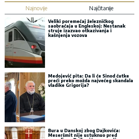
Najnovije
Najčitanije
Veliki poremećaj železničkog
saobraćaja u Engleskoj: Nestanak
struje izazvao otkazivanja i
kašnjenja vozova
Medojević pita: Da li će Sinod ćutke
preći preko možda najvećeg skandala
vladike Grigorija?
Bura u Danskoj zbog Dajkovića:
Meseršmit nije ustuknuo pred