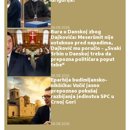
06.08.2026.
Bura u Danskoj zbog
Dajkovića: Meseršmit nije
ustuknuo pred napadima,
Dajković mu poručio - „Svaki
Srbin u Danskoj treba da
prepozna političara poput
tebe“
06.08.2026.
Eparhija budimljansko-
nikšićka: Vučić jasno
prepoznao pokušaj
razbijanja jedinstva SPC u
Crnoj Gori
06.08.2026.