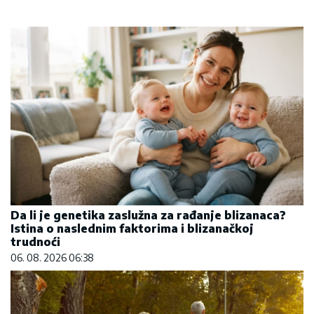
Da li je genetika zaslužna za rađanje blizanaca?
Istina o naslednim faktorima i blizanačkoj
trudnoći
06. 08. 2026 06:38