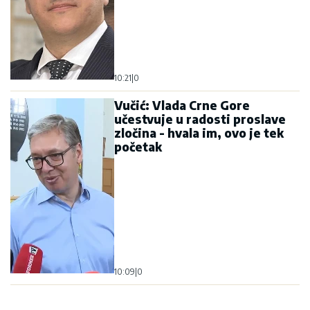
10:21
|
0
Vučić: Vlada Crne Gore
učestvuje u radosti proslave
zločina - hvala im, ovo je tek
početak
10:09
|
0