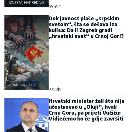
IZVEŠTAJ NAPREDNOG KLUBA
09:43
|
0
Dok javnost plaše „srpskim
svetom“, šta se dešava iza
kulisa: Da li Zagreb gradi
„hrvatski svet“ u Crnoj Gori?
HRVATSKI UTICAJ
09:28
|
0
Hrvatski ministar žali što nije
učestvovao u „Oluji“, hvali
Crnu Goru, pa prijeti Vučiću:
Vidjećemo ko će gdje završiti