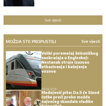
Sve vijesti
MOŽDA STE PROPUSTILI
Sve vijesti
Veliki poremećaj železničkog
saobraćaja u Engleskoj:
Nestanak struje izazvao
otkazivanja i kašnjenja
vozova
06.08.2026.
Medojević pita: Da li će Sinod
ćutke preći preko možda
najvećeg skandala vladike
Grigorija?