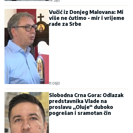
14:53
|
0
Vučić iz Donjeg Malovana: Mi
više ne ćutimo - mir i vrijeme
rade za Srbe
11:06
|
0
Slobodna Crna Gora: Odlazak
predstavnika Vlade na
proslavu „Oluje“ duboko
pogrešan i sramotan čin