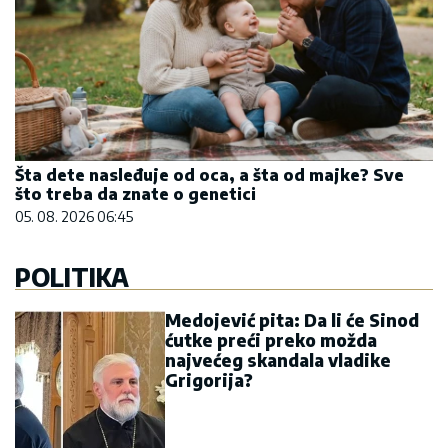
Šta dete nasleđuje od oca, a šta od majke? Sve
što treba da znate o genetici
05. 08. 2026 06:45
POLITIKA
Medojević pita: Da li će Sinod
ćutke preći preko možda
najvećeg skandala vladike
Grigorija?