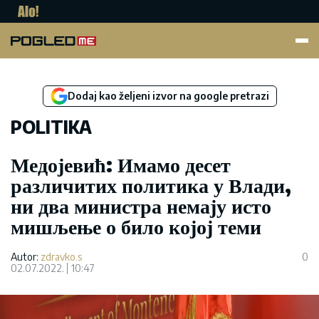
Pogled.me
Dodaj kao željeni izvor na google pretrazi
POLITIKA
Медојевић: Имамо десет
различитих политика у Влади,
ни два министра немају исто
мишљење о било којој теми
Autor:
zdravko.s
0
02.07.2022.
10:47