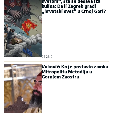
svetom“, šta se dešava iza
kulisa: Da li Zagreb gradi
„hrvatski svet“ u Crnoj Gori?
09:28
|
0
Vuković: Ko je postavio zamku
Mitropolitu Metodiju u
Gornjem Zaostru