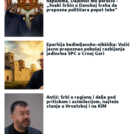
napadima, Dajković mu poručio -
„Svaki Srbin u Danskoj treba da
prepozna političara poput tebe“
Eparhija budimljansko-nikšićka: Vučić
jasno prepoznao pokušaj razbijanja
jedinstva SPC u Crnoj Gori
Antić: Srbi u regionu i dalje pod
pritiskom i asimilacijom, najteže
stanje u Hrvatskoj i na KiM