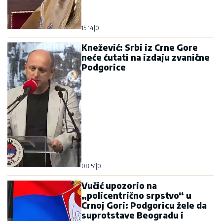
15:14
|
0
Knežević: Srbi iz Crne Gore
neće ćutati na izdaju zvanične
Podgorice
08:51
|
0
Vučić upozorio na
„policentrično srpstvo“ u
Crnoj Gori: Podgoricu žele da
suprotstave Beogradu i