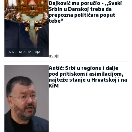
Dajković mu poručio - „Svaki
Srbin u Danskoj treba da
prepozna političara poput
tebe“
NA UDARU MEDIJA
11:20
|
0
Antić: Srbi u regionu i dalje
pod pritiskom i asimilacijom,
najteže stanje u Hrvatskoj i na
KiM