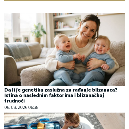
Da li je genetika zaslužna za rađanje blizanaca?
Istina o naslednim faktorima i blizanačkoj
trudnoći
06. 08. 2026 06:38