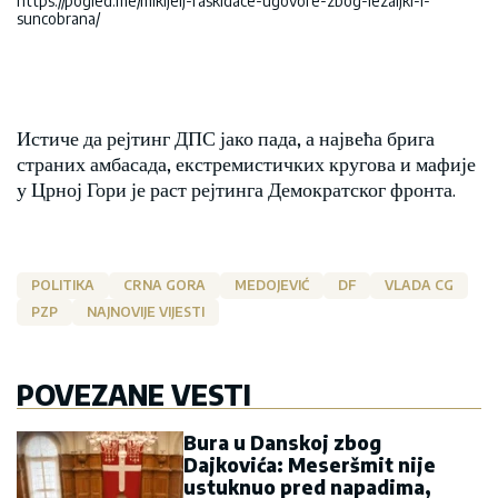
https://pogled.me/mikijelj-raskidace-ugovore-zbog-lezaljki-i-
suncobrana/
Истиче да рејтинг ДПС јако пада, а највећа брига
страних амбасада, екстремистичких кругова и мафије
у Црној Гори је раст рејтинга Демократског фронта.
POLITIKA
CRNA GORA
MEDOJEVIĆ
DF
VLADA CG
PZP
NAJNOVIJE VIJESTI
POVEZANE VESTI
Bura u Danskoj zbog
Dajkovića: Meseršmit nije
ustuknuo pred napadima,