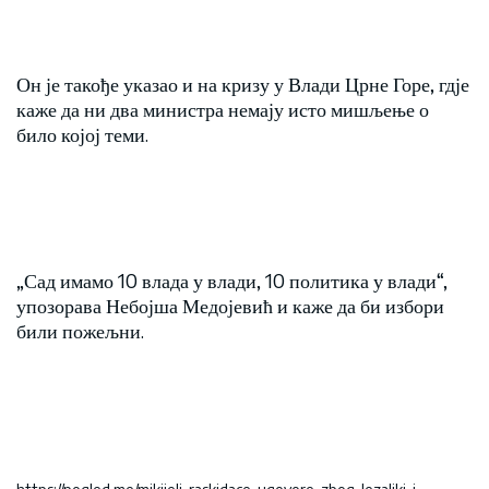
Он је такође указао и на кризу у Влади Црне Горе, гдје
каже да ни два министра немају исто мишљење о
било којој теми.
„Сад имамо 10 влада у влади, 10 политика у влади“,
упозорава Небојша Медојевић и каже да би избори
били пожељни.