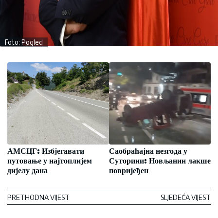
Foto: Pogled
АМСЦГ: Избјегавати
Саобраћајна незгода у
путовање у најтоплијем
Суторини: Новљанин лакше
дијелу дана
повријеђен
PRETHODNA VIJEST
SLJEDEĆA VIJEST