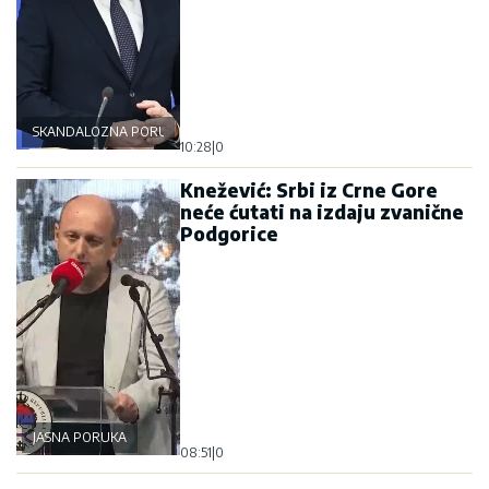
SKANDALOZNA PORUKA
10:28
|
0
Knežević: Srbi iz Crne Gore
neće ćutati na izdaju zvanične
Podgorice
JASNA PORUKA
08:51
|
0