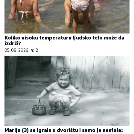
Koliko visoku temperaturu ljudsko telo može da
izdrži?
05. 08. 2026 14:12
Marija (3) se igrala u dvorištu i samo je nestala: