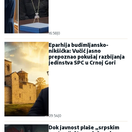
16:58
|
0
Eparhija budimljansko-
nikšićka: Vučić jasno
prepoznao pokušaj razbijanja
jedinstva SPC u Crnoj Gori
09:54
|
0
Dok javnost plaše „srpskim