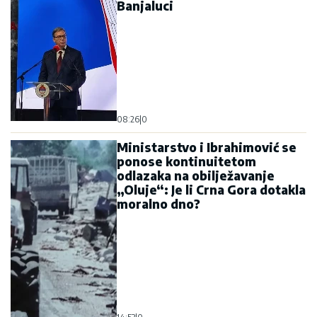
Banjaluci
08:26
|
0
Ministarstvo i Ibrahimović se
ponose kontinuitetom
odlazaka na obilježavanje
„Oluje“: Je li Crna Gora dotakla
moralno dno?