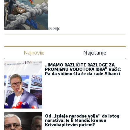
09:28
|
0
Najnovije
Najčitanije
„IMAMO RAZLIČITE RAZLOGE ZA
PROMJENU VODOTOKA IBRA“ Vučić:
Pa da vidimo šta će da rade Albanci
Od „izdaje narodne volje“ do istog
narativa: Je li Mandić krenuo
Krivokapićevim putem?