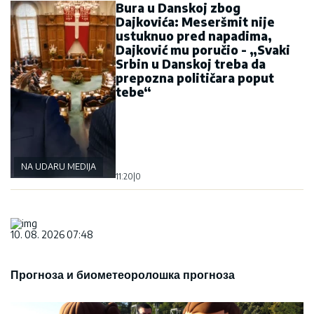
Bura u Danskoj zbog
Dajkovića: Meseršmit nije
ustuknuo pred napadima,
Dajković mu poručio - „Svaki
Srbin u Danskoj treba da
prepozna političara poput
tebe“
NA UDARU MEDIJA
11:20
|
0
10. 08. 2026 07:48
Прогноза и биометеоролошка прогноза