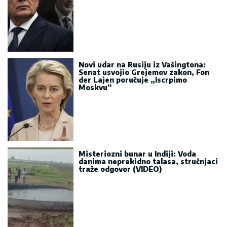
Novi udar na Rusiju iz Vašingtona:
Senat usvojio Grejemov zakon, Fon
der Lajen poručuje „Iscrpimo
Moskvu“
Misteriozni bunar u Indiji: Voda
danima neprekidno talasa, stručnjaci
traže odgovor (VIDEO)