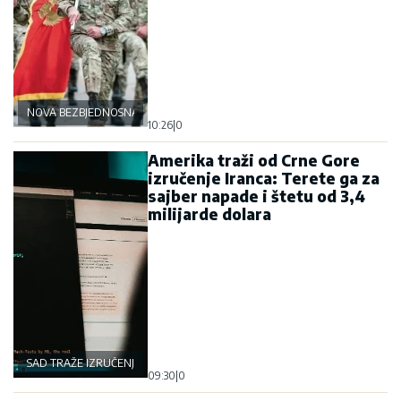
NOVA BEZBJEDNOSNA OSOVINA
10:26
|
0
Amerika traži od Crne Gore
izručenje Iranca: Terete ga za
sajber napade i štetu od 3,4
milijarde dolara
SAD TRAŽE IZRUČENJE
09:30
|
0