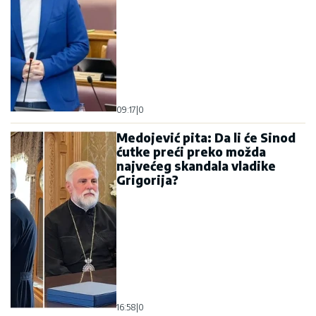
09:17
|
0
Medojević pita: Da li će Sinod
ćutke preći preko možda
najvećeg skandala vladike
Grigorija?
16:58
|
0