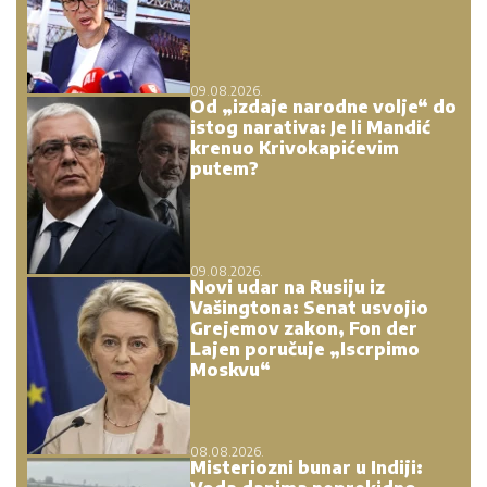
09.08.2026.
Od „izdaje narodne volje“ do
istog narativa: Je li Mandić
krenuo Krivokapićevim
putem?
09.08.2026.
Novi udar na Rusiju iz
Vašingtona: Senat usvojio
Grejemov zakon, Fon der
Lajen poručuje „Iscrpimo
Moskvu“
08.08.2026.
Misteriozni bunar u Indiji: