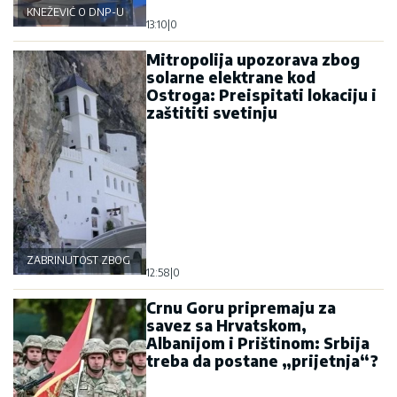
KNEŽEVIĆ O DNP-U
13:10
|
0
Mitropolija upozorava zbog
solarne elektrane kod
Ostroga: Preispitati lokaciju i
zaštititi svetinju
ZABRINUTOST ZBOG OSTROGA
12:58
|
0
Crnu Goru pripremaju za
savez sa Hrvatskom,
Albanijom i Prištinom: Srbija
treba da postane „prijetnja“?