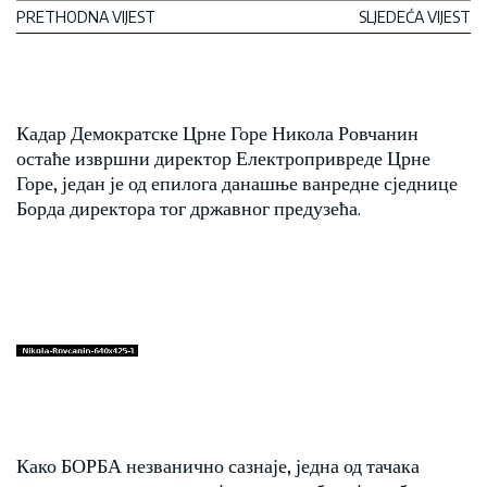
PRETHODNA VIJEST
SLJEDEĆA VIJEST
Кадар Демократске Црне Горе Никола Ровчанин
остаће извршни директор Електропривреде Црне
Горе, један је од епилога данашње ванредне сједнице
Борда директора тог државног предузећа.
Како БОРБА незванично сазнаје, једна од тачака