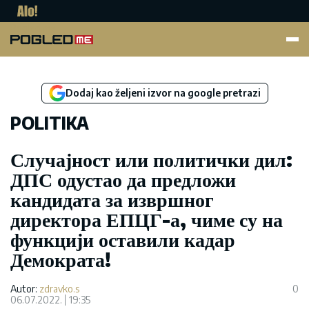
Pogled.me
Dodaj kao željeni izvor na google pretrazi
POLITIKA
Случајност или политички дил:
ДПС одустао да предложи
кандидата за извршног
директора ЕПЦГ-а, чиме су на
функцији оставили кадар
Демократа!
Autor:
zdravko.s
0
06.07.2022.
19:35