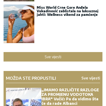
Miss World Crne Gore Anđela
Vukadinović zablistala na luksuznoj
jahti: Wellness vikend za pamćenje
Sve vijesti
MOŽDA STE PROPUSTILI
Sve vijesti
„IMAMO RAZLIČITE RAZLOGE
ZA PROMJENU VODOTOKA
IBRA“ Vučić: Pa da vidimo šta
će da rade Albanci