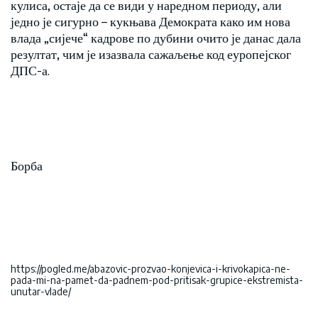
кулиса, остаје да се види у наредном периоду, али
једно је сигурно – кукњава Демократа како им нова
влада „сијече“ кадрове по дубини очито је данас дала
резултат, чим је изазвала сажаљење код еуропејског
ДПС-а.
Борба
https://pogled.me/abazovic-prozvao-konjevica-i-krivokapica-ne-
pada-mi-na-pamet-da-padnem-pod-pritisak-grupice-ekstremista-
unutar-vlade/