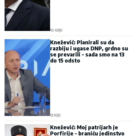
10:49
|
0
Knežević: Planirali su da
razbiju i ugase DNP, grdno su
se prevarili - sada smo na 13
do 15 odsto
13:10
|
0
Knežević: Moj patrijarh je
Porfirije - braniću jedinstvo