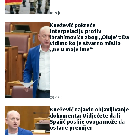
10:26
|
0
Knežević pokreće
interpelaciju protiv
Ibrahimovića zbog „Oluje“: Da
vidimo ko je stvarno mislio
„ne u moje ime“
09:42
|
0
Knežević najavio objavljivanje
dokumenta: Vidjećete da li
Spajić poslije ovoga može da
ostane premijer