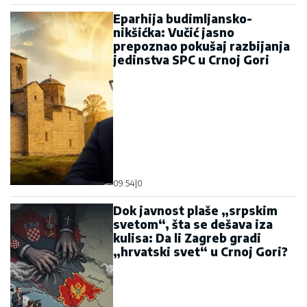
Eparhija budimljansko-
nikšićka: Vučić jasno
prepoznao pokušaj razbijanja
jedinstva SPC u Crnoj Gori
09:54
|
0
Dok javnost plaše „srpskim
svetom“, šta se dešava iza
kulisa: Da li Zagreb gradi
„hrvatski svet“ u Crnoj Gori?