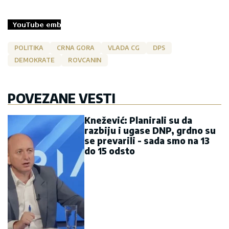
POLITIKA
CRNA GORA
VLADA CG
DPS
DEMOKRATE
ROVCANIN
POVEZANE VESTI
Knežević: Planirali su da
razbiju i ugase DNP, grdno su
se prevarili - sada smo na 13
do 15 odsto