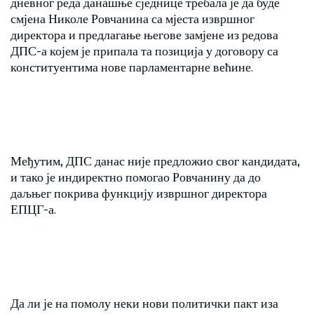
дневног реда данашње сједнице требала је да буде
смјена Николе Ровчанина са мјеста извршног
директора и предлагање његове замјене из редова
ДПС-а којем је припала та позиција у договору са
конституентима нове парламентарне већине.
Међутим, ДПС данас није предложио свог кандидата,
и тако је индиректно помогао Ровчанину да до
даљњег покрива функцију извршног директора
ЕПЦГ-а.
Да ли је на помолу неки нови политички пакт иза