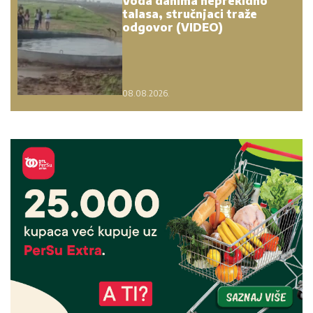
Voda danima neprekidno
talasa, stručnjaci traže
odgovor (VIDEO)
08.08.2026.