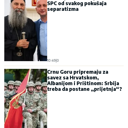
SPC od svakog pokušaja
separatizma
10:49
|
0
Crnu Goru pripremaju za
savez sa Hrvatskom,
Albanijom i Prištinom: Srbija
treba da postane „prijetnja“?