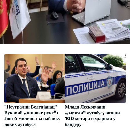
"Неутрални Белгијанац"
Млади Лесковчани
Вуковић „широке руке“:
„заузели“ аутобус, возили
Још 4 милиона за набавку
100 метара и ударили у
нових аутобуса
бандеру