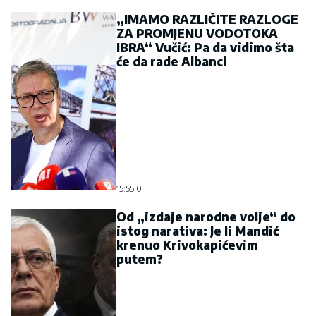
„IMAMO RAZLIČITE RAZLOGE
ZA PROMJENU VODOTOKA
IBRA“ Vučić: Pa da vidimo šta
će da rade Albanci
15:55
|
0
Od „izdaje narodne volje“ do
istog narativa: Je li Mandić
krenuo Krivokapićevim
putem?