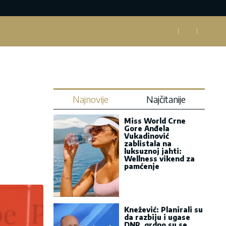
Najnovije
Najčitanije
Miss World Crne
Gore Anđela
Vukadinović
zablistala na
luksuznoj jahti:
Wellness vikend za
pamćenje
Knežević: Planirali su
da razbiju i ugase
DNP, grdno su se