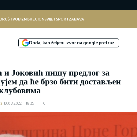
DRUŠTVO
BIZNIS
REGION
SVIJET
SPORT
ZABAVA
Dodaj kao željeni izvor na google pretrazi
 и Јоковић пишу предлог за
ујем да ће брзо бити достављен
клубовима
.s
19.08.2022.
18:25
0