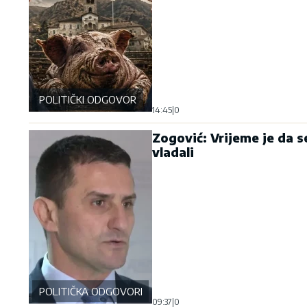
POLITIČKI ODGOVOR
14:45
|
0
Zogović: Vrijeme je da se
vladali
POLITIČKA ODGOVORNOST
09:37
|
0