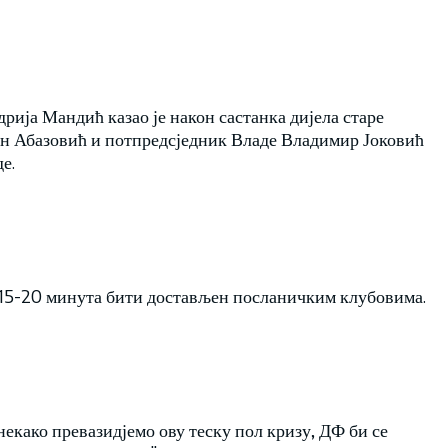
рија Мандић казао је након састанка дијела старе
ан Абазовић и потпредсједник Владе Владимир Јоковић
е.
 за 15-20 минута бити достављен посланичким клубовима.
екако превазидјемо ову теску пол кризу, ДФ би се