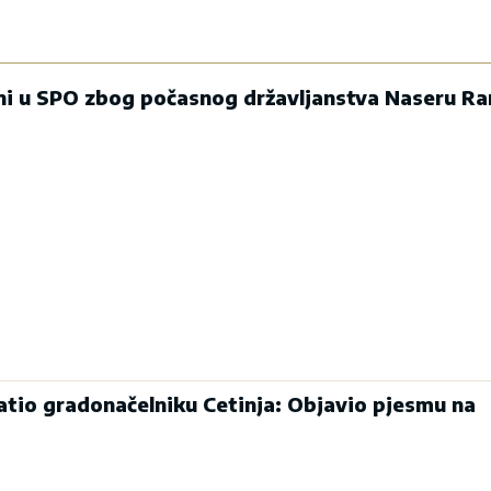
ani u SPO zbog počasnog državljanstva Naseru R
atio gradonačelniku Cetinja: Objavio pjesmu na