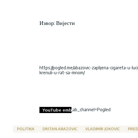
Извор: Вијести
https://pogled.me/abazovic-zaplijena-cigareta-u-l
krenuli-u-rat-sa-mnom/
;ab_channel=Pogled
POLITIKA
DRITAN ABAZOVIC
VLADIMIR JOKOVIC
PRED