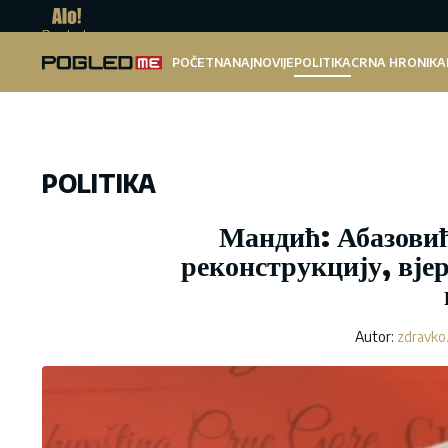
Pogled.me
POČETNA
NAJNOVIJE
POLITIKA
CRNA HRONIKA
POLITIKA
Мандић: Абазовић
реконструкцију, вјер
Autor:
zdravko