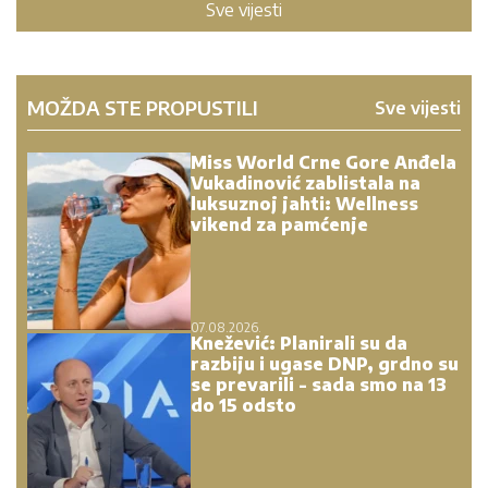
Sve vijesti
MOŽDA STE PROPUSTILI
Sve vijesti
Miss World Crne Gore Anđela
Vukadinović zablistala na
luksuznoj jahti: Wellness
vikend za pamćenje
07.08.2026.
Knežević: Planirali su da
razbiju i ugase DNP, grdno su
se prevarili - sada smo na 13
do 15 odsto