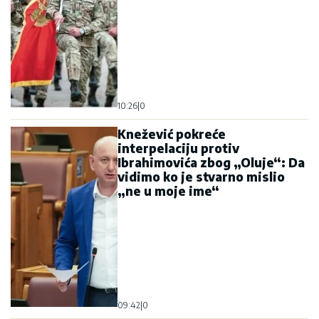
10:26
|
0
Knežević pokreće
interpelaciju protiv
Ibrahimovića zbog „Oluje“: Da
vidimo ko je stvarno mislio
„ne u moje ime“
09:42
|
0