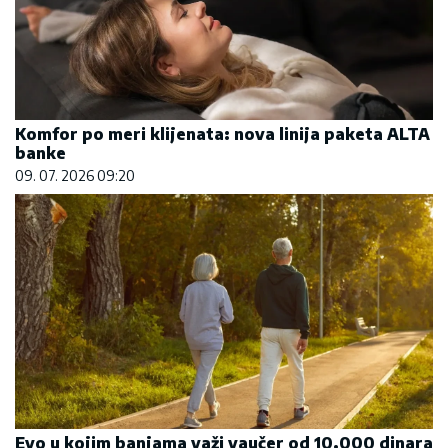
Komfor po meri klijenata: nova linija paketa ALTA
banke
09. 07. 2026 09:20
Evo u kojim banjama važi vaučer od 10.000 dinara