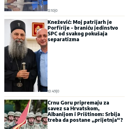
13:10
|
0
Knežević: Moj patrijarh je
Porfirije - braniću jedinstvo
SPC od svakog pokušaja
separatizma
10:49
|
0
Crnu Goru pripremaju za
savez sa Hrvatskom,
Albanijom i Prištinom: Srbija
treba da postane „prijetnja“?