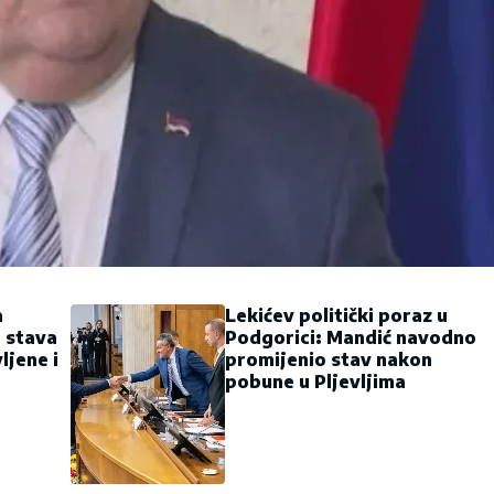
a
Lekićev politički poraz u
g stava
Podgorici: Mandić navodno
ljene i
promijenio stav nakon
pobune u Pljevljima