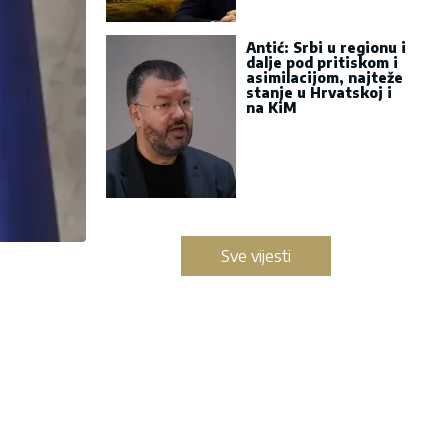
Antić: Srbi u regionu i
dalje pod pritiskom i
asimilacijom, najteže
stanje u Hrvatskoj i
na KiM
Sve vijesti