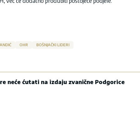
 u BiH, već će dodatno produbiti postojeće podjele.
ANDIĆ
OHR
BOŠNJAČKI LIDERI
ore neće ćutati na izdaju zvanične Podgorice