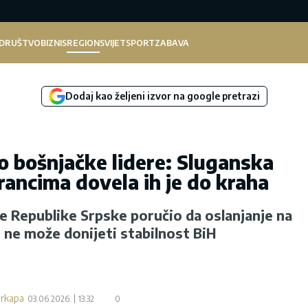
DRUŠTVO
BIZNIS
REGION
SVIJET
SPORT
ZABAVA
Dodaj kao željeni izvor na google pretrazi
o bošnjačke lidere: Sluganska
trancima dovela ih je do kraha
 Republike Srpske poručio da oslanjanje na
 ne može donijeti stabilnost BiH
arkapa
03.06.2026.
13:32
0