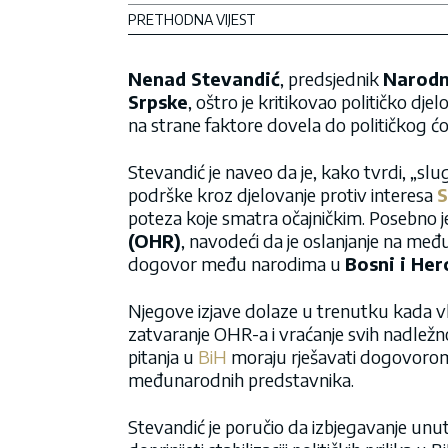
PRETHODNA VIJEST
Nenad Stevandić
, predsjednik
Narodn
Srpske
, oštro je kritikovao političko djelo
na strane faktore dovela do političkog ć
Stevandić je naveo da je, kako tvrdi, „slug
podrške kroz djelovanje protiv interesa
S
poteza koje smatra očajničkim. Posebno j
(OHR)
, navodeći da je oslanjanje na među
dogovor među narodima u
Bosni i Her
Njegove izjave dolaze u trenutku kada v
zatvaranje OHR-a i vraćanje svih nadležno
pitanja u
BiH
moraju rješavati dogovorom 
međunarodnih predstavnika.
Stevandić je poručio da izbjegavanje unut