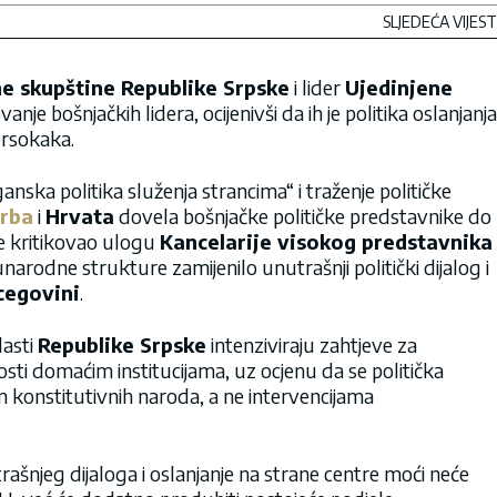
SLJEDEĆA VIJEST
e skupštine Republike Srpske
i lider
Ujedinjene
vanje bošnjačkih lidera, ocijenivši da ih je politika oslanjanja
orsokaka.
anska politika služenja strancima“ i traženje političke
rba
i
Hrvata
dovela bošnjačke političke predstavnike do
e kritikovao ulogu
Kancelarije visokog predstavnika
narodne strukture zamijenilo unutrašnji politički dijalog i
cegovini
.
lasti
Republike Srpske
intenziviraju zahtjeve za
sti domaćim institucijama, uz ocjenu da se politička
konstitutivnih naroda, a ne intervencijama
rašnjeg dijaloga i oslanjanje na strane centre moći neće