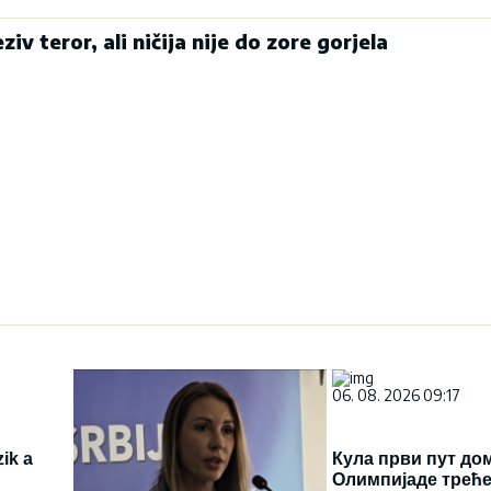
ziv teror, ali ničija nije do zore gorjela
06. 08. 2026 09:17
ik a
Кула први пут до
Олимпијаде треће