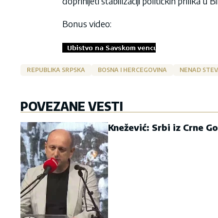
doprinijeti stabilizaciji političkih prilika
Bonus video:
REPUBLIKA SRPSKA
BOSNA I HERCEGOVINA
NENAD STEV
POVEZANE VESTI
Knežević: Srbi iz Crne G