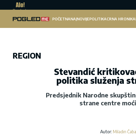
Pogled.me
POČETNA
NAJNOVIJE
POLITIKA
CRNA HRONIKA
REGION
Stevandić kritikova
politika služenja s
Predsjednik Narodne skupštine
strane centre moći
Autor:
Miladin Čab