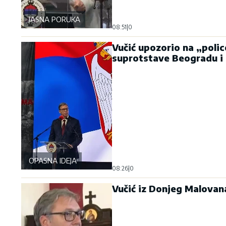
JASNA PORUKA
08:51
|
0
Vučić upozorio na „polic
suprotstave Beogradu i 
OPASNA IDEJA
08:26
|
0
Vučić iz Donjeg Malovana