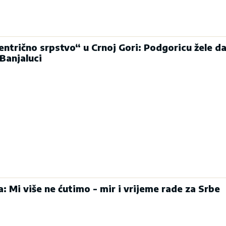
entrično srpstvo“ u Crnoj Gori: Podgoricu žele d
Banjaluci
: Mi više ne ćutimo - mir i vrijeme rade za Srbe