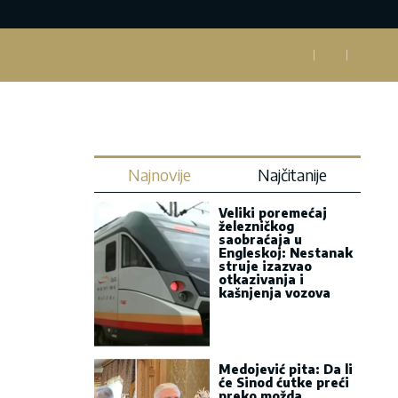
Najnovije
Najčitanije
Veliki poremećaj
železničkog
saobraćaja u
Engleskoj: Nestanak
struje izazvao
otkazivanja i
kašnjenja vozova
Medojević pita: Da li
će Sinod ćutke preći
preko možda