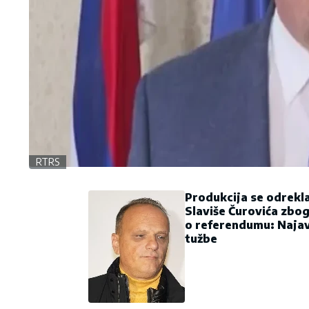
RTRS
Produkcija se odrekl
Slaviše Čurovića zbo
o referendumu: Najav
tužbe