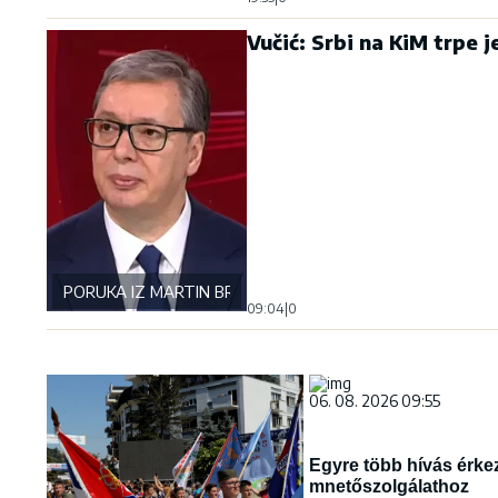
Vučić: Srbi na KiM trpe je
PORUKA IZ MARTIN BRODA
09:04
|
0
06. 08. 2026 09:55
Egyre több hívás érkez
mnetőszolgálathoz