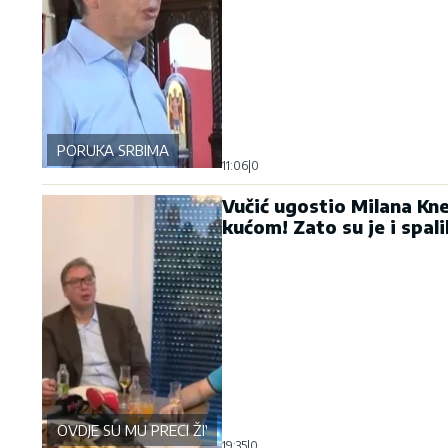
PORUKA SRBIMA
11:06
|
0
Vučić ugostio Milana Kn
kućom! Zato su je i spali
OVDJE SU MU PRECI ŽIVJELI
19:35
|
0