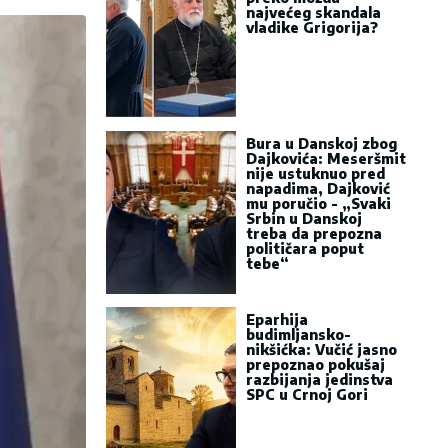
najvećeg skandala
vladike Grigorija?
Bura u Danskoj zbog
Dajkovića: Meseršmit
nije ustuknuo pred
napadima, Dajković
mu poručio - „Svaki
Srbin u Danskoj
treba da prepozna
političara poput
tebe“
Eparhija
budimljansko-
nikšićka: Vučić jasno
prepoznao pokušaj
razbijanja jedinstva
SPC u Crnoj Gori