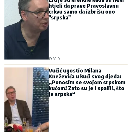
"srpska"
19:38
|
0
Vučić ugostio Milana
Kneževića u kući svog djeda:
„Ponosim se svojom srpskom
kućom! Zato su je i spalili, što
je srpska“
19:35
|
0