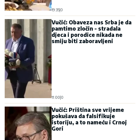
Vučić: Obaveza nas Srba je da
pamtimo zločin - stradala
djeca i porodice nikada ne
smiju biti zaboravljeni
11:00
|
0
Vučić: Priština sve vrijeme
pokušava da falsifikuje
istoriju, a to nameću i Crnoj
Gori