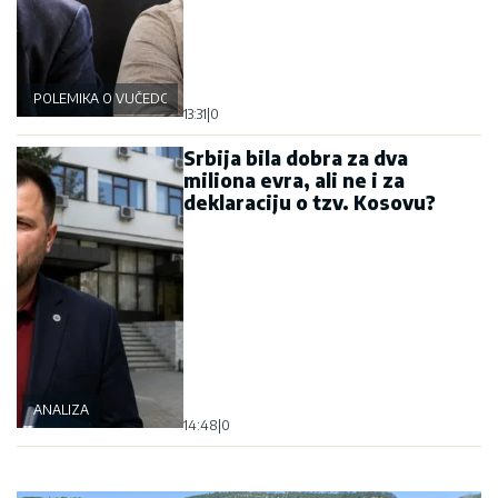
POLEMIKA O VUČEDOLSKOJ BICI
13:31
|
0
Srbija bila dobra za dva
miliona evra, ali ne i za
deklaraciju o tzv. Kosovu?
ANALIZA
14:48
|
0