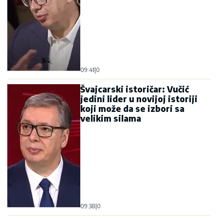
09:41
|
0
Švajcarski istoričar: Vučić
jedini lider u novijoj istoriji
koji može da se izbori sa
velikim silama
09:38
|
0
Mađarska proglasila vanredno
stanje