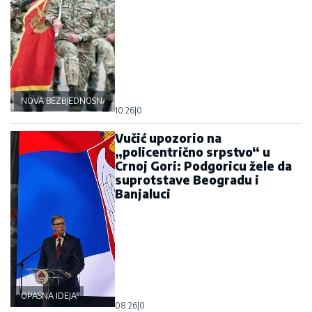
NOVA BEZBJEDNOSNA OSOVINA
10:26
|
0
Vučić upozorio na
„policentrično srpstvo“ u
Crnoj Gori: Podgoricu žele da
suprotstave Beogradu i
Banjaluci
OPASNA IDEJA
08:26
|
0