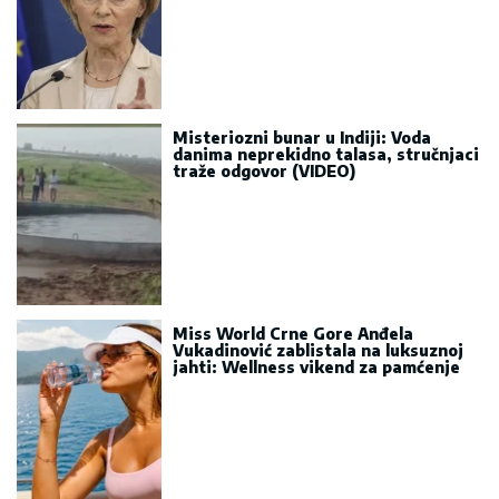
Misteriozni bunar u Indiji: Voda
danima neprekidno talasa, stručnjaci
traže odgovor (VIDEO)
Miss World Crne Gore Anđela
Vukadinović zablistala na luksuznoj
jahti: Wellness vikend za pamćenje