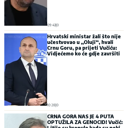
09:43
|
0
Hrvatski ministar žali što nije
učestvovao u „Oluji“, hvali
Crnu Goru, pa prijeti Vučiću:
Vidjećemo ko će gdje završiti
10:28
|
0
CRNA GORA NAS JE 4 PUTA
OPTUŽILA ZA GENOCID! Vučić:
Litije su krenule kada su neki
htjeli da prave Pravoslavnu
crkvu samo da izbrišu ono