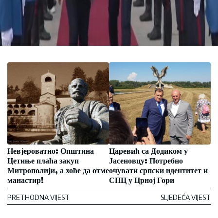
Невјероватно: Општина
Царевић са Додиком у
Цетиње плаћа закуп
Јасеновцу: Потребно
Митрополији, а хоће да отме
очувати српски идентитет и
манастир!
СПЦ у Црној Гори
PRETHODNA VIJEST
SLJEDEĆA VIJEST