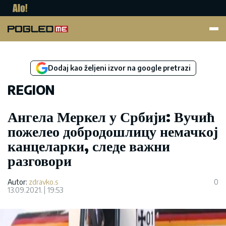
Pogled.me
Dodaj kao željeni izvor na google pretrazi
REGION
Ангела Меркел у Србији: Вучић
пожелео добродошлицу немачкој
канцеларки, следе важни
разговори
Autor:
zdravko.s
0
13.09.2021.
19:53