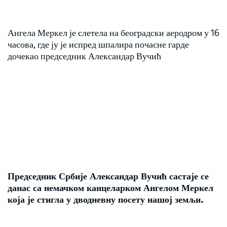
Ангела Меркел је слетела на београдски аеродром у 16
часова, где ју је испред шпалира почасне гарде
дочекао председник Александар Вучић
Председник Србије Александар Вучић састаје се
данас са немачком канцеларком Ангелом Меркел
која је стигла у дводневну посету нашој земљи.