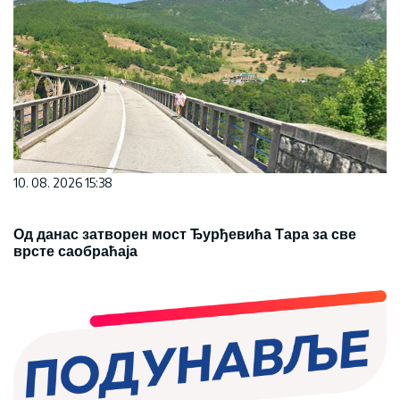
10. 08. 2026 15:38
Од данас затворен мост Ђурђевића Тара за све
врсте саобраћаја