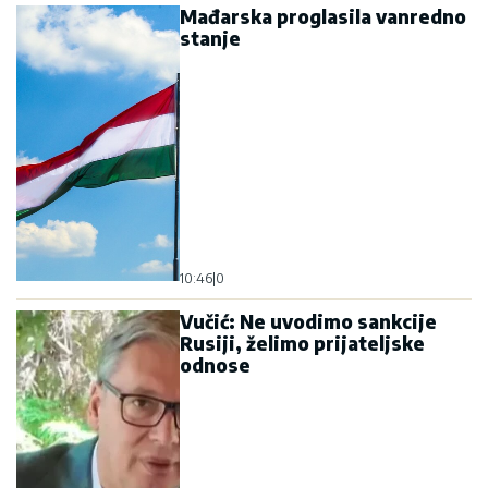
10:46
|
0
Vučić: Ne uvodimo sankcije
Rusiji, želimo prijateljske
odnose