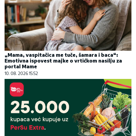
„Mama, vaspitačica me tuče, šamara i baca“:
Emotivna ispovest majke o vrtićkom nasilju za
portal Mame
10. 08. 2026 15:52