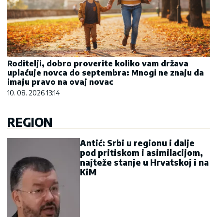
Roditelji, dobro proverite koliko vam država
uplaćuje novca do septembra: Mnogi ne znaju da
imaju pravo na ovaj novac
10. 08. 2026 13:14
REGION
Antić: Srbi u regionu i dalje
pod pritiskom i asimilacijom,
najteže stanje u Hrvatskoj i na
KiM