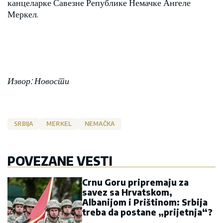
канцеларке Савезне Републике Немачке Ангеле
Меркел.
Извор: Новости
SRBIJA
MERKEL
NEMAČKA
POVEZANE VESTI
Crnu Goru pripremaju za
savez sa Hrvatskom,
Albanijom i Prištinom: Srbija
treba da postane „prijetnja“?