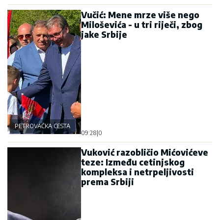
Vučić: Mene mrze više nego
Miloševića - u tri riječi, zbog
jake Srbije
PETROVAČKA CESTA
09:28
|
0
Vuković razobličio Mićovićeve
teze: Između cetinjskog
kompleksa i netrpeljivosti
prema Srbiji