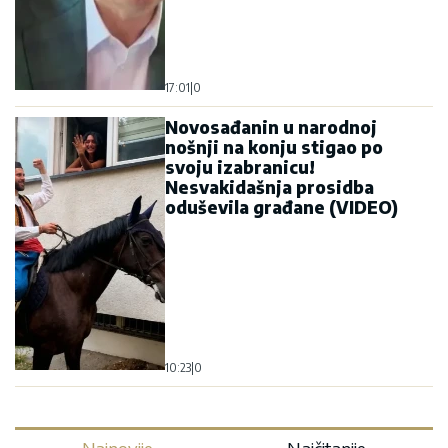
17:01
|
0
Novosađanin u narodnoj
nošnji na konju stigao po
svoju izabranicu!
Nesvakidašnja prosidba
oduševila građane (VIDEO)
10:23
|
0
Najnovije
Najčitanije
„IMAMO RAZLIČITE RAZLOGE ZA