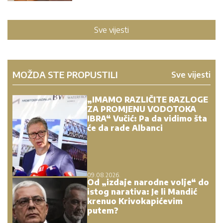
Sve vijesti
MOŽDA STE PROPUSTILI
Sve vijesti
„IMAMO RAZLIČITE RAZLOGE
ZA PROMJENU VODOTOKA
IBRA“ Vučić: Pa da vidimo šta
će da rade Albanci
09.08.2026.
Od „izdaje narodne volje“ do
istog narativa: Je li Mandić
krenuo Krivokapićevim
putem?