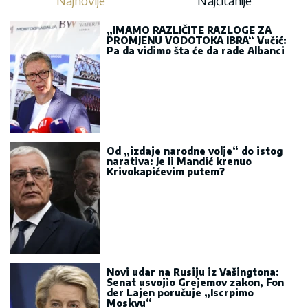
PROMJENU VODOTOKA IBRA“ Vučić:
Pa da vidimo šta će da rade Albanci
Od „izdaje narodne volje“ do istog
narativa: Je li Mandić krenuo
Krivokapićevim putem?
Novi udar na Rusiju iz Vašingtona:
Senat usvojio Grejemov zakon, Fon
der Lajen poručuje „Iscrpimo
Moskvu“