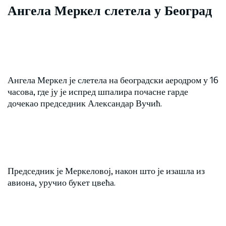
Ангела Меркел слетела у Београд
Ангела Меркел је слетела на београдски аеродром у 16
часова, где ју је испред шпалира почасне гарде
дочекао председник Александар Вучић.
Председник је Меркеловој, након што је изашла из
авиона, уручио букет цвећа.