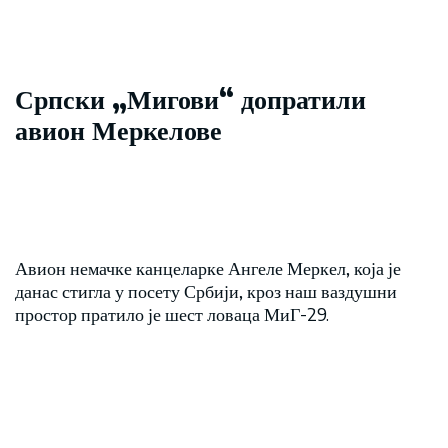
Српски „Мигови“ допратили
авион Меркелове
Авион немачке канцеларке Ангеле Меркел, која је
данас стигла у посету Србији, кроз наш ваздушни
простор пратило је шест ловаца МиГ-29.