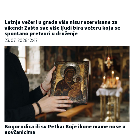
Letnje večeri u gradu više nisu rezervisane za
vikend: Zašto sve više ljudi bira večeru koja se
spontano pretvori u druženje
23. 07. 2026 12:47
Bogorodica ili sv Petka: Koje ikone mame nose u
novčanicima
10. 08. 2026 09:05