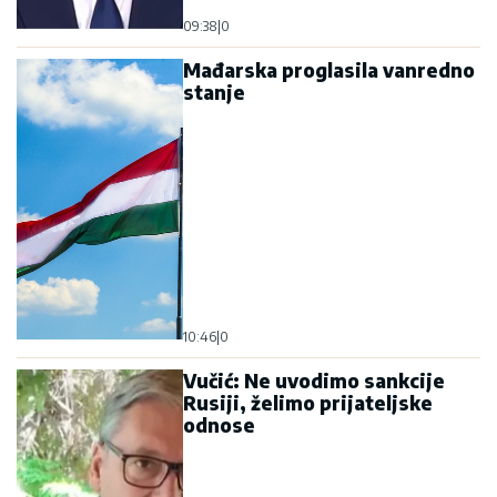
09:38
|
0
Mađarska proglasila vanredno
stanje
10:46
|
0
Vučić: Ne uvodimo sankcije
Rusiji, želimo prijateljske
odnose