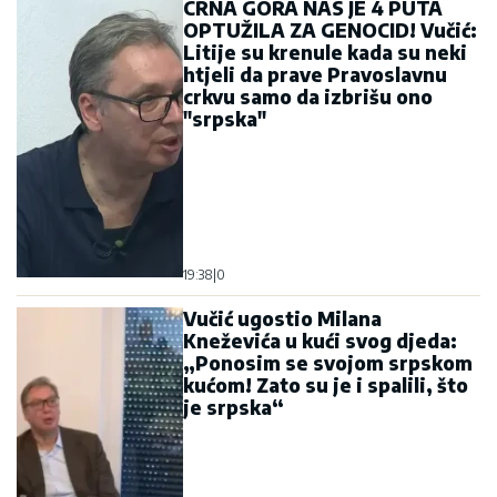
CRNA GORA NAS JE 4 PUTA
OPTUŽILA ZA GENOCID! Vučić:
Litije su krenule kada su neki
htjeli da prave Pravoslavnu
crkvu samo da izbrišu ono
"srpska"
19:38
|
0
Vučić ugostio Milana
Kneževića u kući svog djeda:
„Ponosim se svojom srpskom
kućom! Zato su je i spalili, što
je srpska“