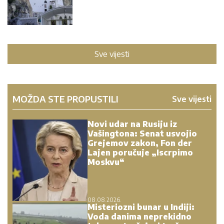
Sve vijesti
MOŽDA STE PROPUSTILI
Sve vijesti
Novi udar na Rusiju iz
Vašingtona: Senat usvojio
Grejemov zakon, Fon der
Lajen poručuje „Iscrpimo
Moskvu“
08.08.2026.
Misteriozni bunar u Indiji:
Voda danima neprekidno