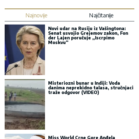
Najnovije
Najčitanije
Novi udar na Rusiju iz Vašingtona:
Senat usvojio Grejemov zakon, Fon
der Lajen poručuje „Iscrpimo
Moskvu“
Misteriozni bunar u Indiji: Voda
danima neprekidno talasa, stručnjaci
traže odgovor (VIDEO)
Miss World Crne Gore Anđela