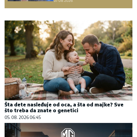
07.08.2026.
Šta dete nasleđuje od oca, a šta od majke? Sve
što treba da znate o genetici
05. 08. 2026 06:45