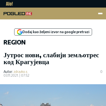
Pogled.me
Dodaj kao željeni izvor na google pretrazi
REGION
Јутрос нови, слабији земљотрес
код Крагујевца
Autor:
zdravko.s
0
03.11.2021.
07:52