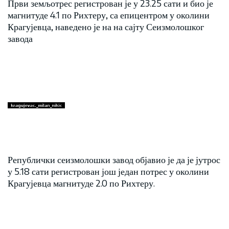
Први земљотрес регистрован је у 23.25 сати и био је
магнитуде 4.1 по Рихтеру, са епицентром у околини
Крагујевца, наведено је на на сајту Сеизмолошког
завода
Републички сеизмолошки завод објавио је да је јутрос
у 5.18 сати регистрован још један потрес у околини
Крагујевца магнитуде 2.0 по Рихтеру.