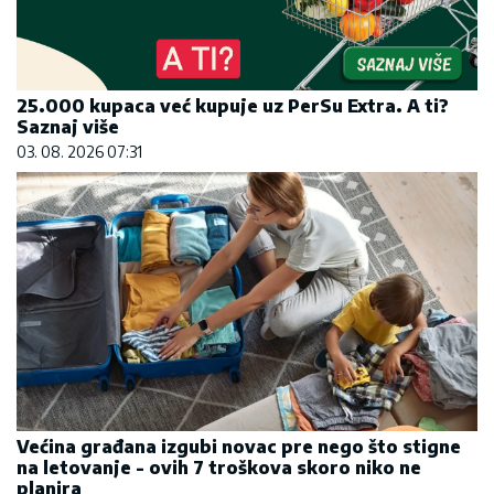
25.000 kupaca već kupuje uz PerSu Extra. A ti?
Saznaj više
03. 08. 2026 07:31
Većina građana izgubi novac pre nego što stigne
na letovanje - ovih 7 troškova skoro niko ne
planira