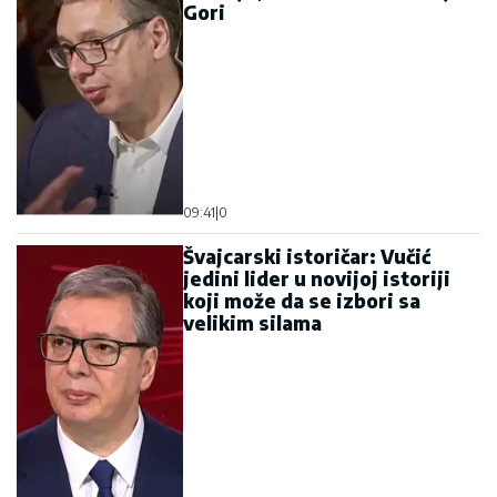
Gori
09:41
|
0
Švajcarski istoričar: Vučić
jedini lider u novijoj istoriji
koji može da se izbori sa
velikim silama