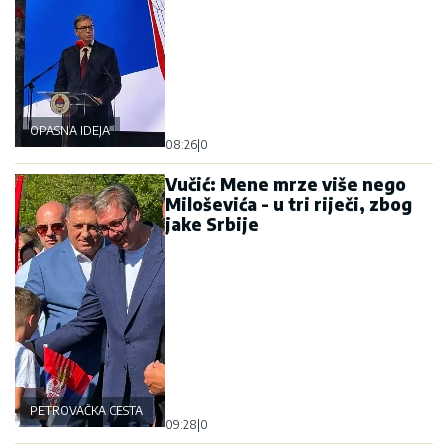
OPASNA IDEJA
08:26
|
0
Vučić: Mene mrze više nego
Miloševića - u tri riječi, zbog
jake Srbije
PETROVAČKA CESTA
09:28
|
0