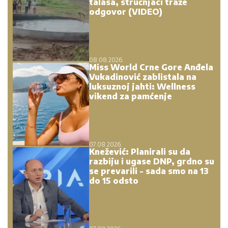
talasa, stručnjaci traže
odgovor (VIDEO)
08.08.2026.
Miss World Crne Gore Anđela
Vukadinović zablistala na
luksuznoj jahti: Wellness
vikend za pamćenje
07.08.2026.
Knežević: Planirali su da
razbiju i ugase DNP, grdno su
se prevarili - sada smo na 13
do 15 odsto