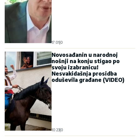
17:01
|
0
Novosađanin u narodnoj
nošnji na konju stigao po
svoju izabranicu!
Nesvakidašnja prosidba
oduševila građane (VIDEO)
10:23
|
0