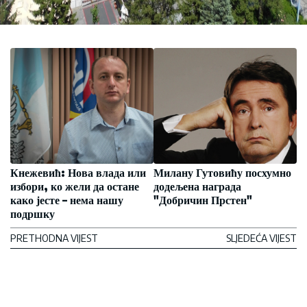
Кнежевић: Нова влада или
Милану Гутовићу посхумно
избори, ко жели да остане
додељена награда
како јесте – нема нашу
"Добричин Прстен"
подршку
PRETHODNA VIJEST
SLJEDEĆA VIJEST