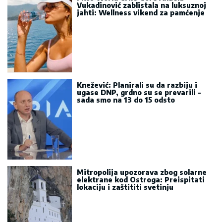
Vukadinović zablistala na luksuznoj
jahti: Wellness vikend za pamćenje
Knežević: Planirali su da razbiju i
ugase DNP, grdno su se prevarili -
sada smo na 13 do 15 odsto
Mitropolija upozorava zbog solarne
elektrane kod Ostroga: Preispitati
lokaciju i zaštititi svetinju