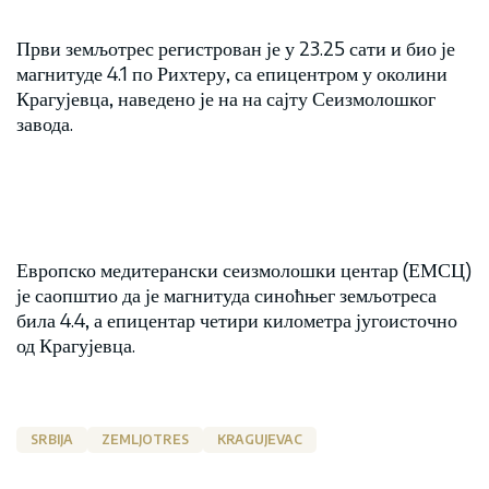
Први земљотрес регистрован је у 23.25 сати и био је
магнитуде 4.1 по Рихтеру, са епицентром у околини
Крагујевца, наведено је на на сајту Сеизмолошког
завода.
Европско медитерански сеизмолошки центар (ЕМСЦ)
је саопштио да је магнитуда синоћњег земљотреса
била 4.4, а епицентар четири километра југоисточно
од Крагујевца.
SRBIJA
ZEMLJOTRES
KRAGUJEVAC