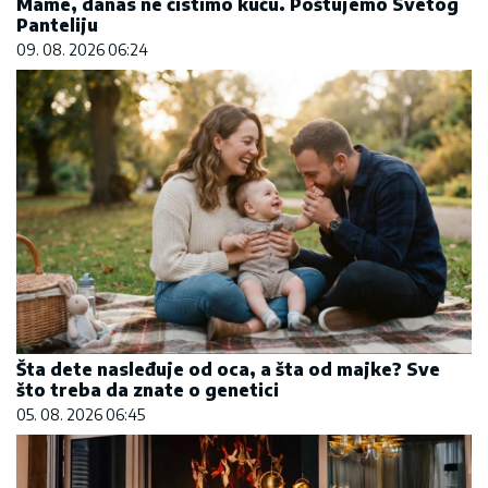
Mame, danas ne čistimo kuću. Poštujemo Svetog
Panteliju
09. 08. 2026 06:24
Šta dete nasleđuje od oca, a šta od majke? Sve
što treba da znate o genetici
05. 08. 2026 06:45