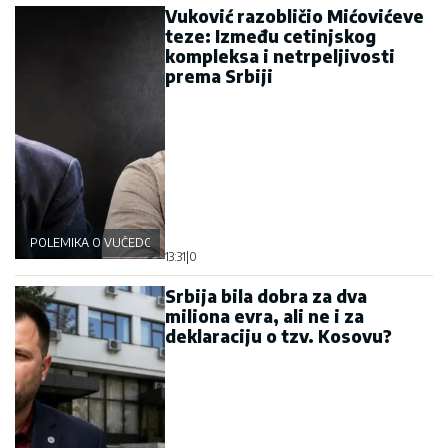
Vuković razobličio Mićovićeve
teze: Između cetinjskog
kompleksa i netrpeljivosti
prema Srbiji
POLEMIKA O VUČEDOLSKOJ BICI
13:31
|
0
Srbija bila dobra za dva
miliona evra, ali ne i za
deklaraciju o tzv. Kosovu?