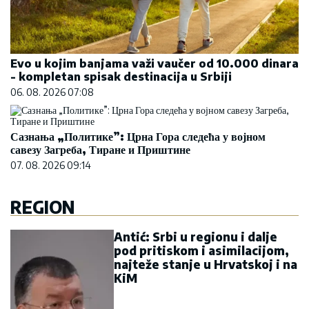
Evo u kojim banjama važi vaučer od 10.000 dinara
- kompletan spisak destinacija u Srbiji
06. 08. 2026 07:08
Сазнања „Политике”: Црна Гора следећа у војном
савезу Загреба, Тиране и Приштине
07. 08. 2026 09:14
REGION
Antić: Srbi u regionu i dalje
pod pritiskom i asimilacijom,
najteže stanje u Hrvatskoj i na
KiM