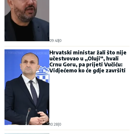
09:43
|
0
Hrvatski ministar žali što nije
učestvovao u „Oluji“, hvali
Crnu Goru, pa prijeti Vučiću:
Vidjećemo ko će gdje završiti
10:28
|
0