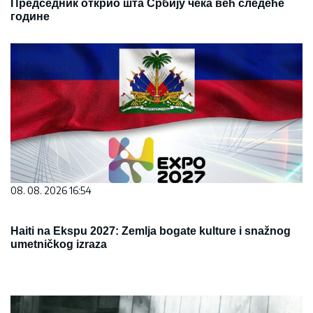
Председник открио шта Србију чека већ следеће
године
08. 08. 2026 16:54
Haiti na Ekspu 2027: Zemlja bogate kulture i snažnog
umetničkog izraza