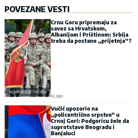
POVEZANE VESTI
Crnu Goru pripremaju za
savez sa Hrvatskom,
Albanijom i Prištinom: Srbija
treba da postane „prijetnja“?
NOVA BEZBJEDNOSNA OSOVINA
10:26
|
0
Vučić upozorio na
„policentrično srpstvo“ u
Crnoj Gori: Podgoricu žele da
suprotstave Beogradu i
Banjaluci