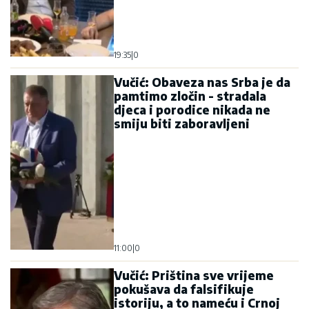
19:35
|
0
Vučić: Obaveza nas Srba je da
pamtimo zločin - stradala
djeca i porodice nikada ne
smiju biti zaboravljeni
11:00
|
0
Vučić: Priština sve vrijeme
pokušava da falsifikuje
istoriju, a to nameću i Crnoj