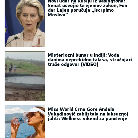
Novi udar na Rusiju iz Vašingtona:
Senat usvojio Grejemov zakon, Fon
der Lajen poručuje „Iscrpimo
Moskvu“
Misteriozni bunar u Indiji: Voda
danima neprekidno talasa, stručnjaci
traže odgovor (VIDEO)
Miss World Crne Gore Anđela
Vukadinović zablistala na luksuznoj
jahti: Wellness vikend za pamćenje