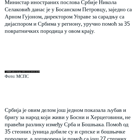
Министар иностраних послова Србије Никола
Селаковић данас је у Босанском Петровцу, заједно са
Арном Гујоном, директором Управе за сарадњу са
дијаспором и Србима у региону, уручио помоћ за 35
повратничких породица у овом крају.
Фото: МСПС
Србија је овим делом још једном показала љубав и
бригу за народ који живи у Босни и Херцеговини, не
правећи разлику између Срба и Бошњака. Помоћ од
35 стеоних јуница добиле су и српске и бошњачке
породице, а договорена је помоћ са још 27 стеоних