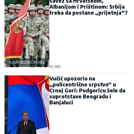
savez sa Hrvatskom,
Albanijom i Prištinom: Srbija
treba da postane „prijetnja“?
NOVA BEZBJEDNOSNA OSOVINA
10:26
|
0
Vučić upozorio na
„policentrično srpstvo“ u
Crnoj Gori: Podgoricu žele da
suprotstave Beogradu i
Banjaluci