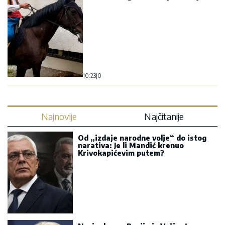
10:23
|
0
Najnovije
Najčitanije
Od „izdaje narodne volje“ do istog
narativa: Je li Mandić krenuo
Krivokapićevim putem?