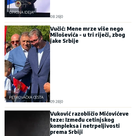
OPASNA IDEJA
08:26
|
0
Vučić: Mene mrze više nego
Miloševića - u tri riječi, zbog
jake Srbije
PETROVAČKA CESTA
09:28
|
0
Vuković razobličio Mićovićeve
teze: Između cetinjskog
kompleksa i netrpeljivosti
prema Srbiji