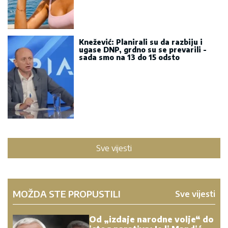
Knežević: Planirali su da razbiju i
ugase DNP, grdno su se prevarili -
sada smo na 13 do 15 odsto
Sve vijesti
MOŽDA STE PROPUSTILI
Sve vijesti
Od „izdaje narodne volje“ do