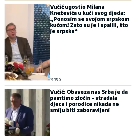
Vučić ugostio Milana
Kneževića u kući svog djeda:
„Ponosim se svojom srpskom
kućom! Zato su je i spalili, što
je srpska“
19:35
|
0
Vučić: Obaveza nas Srba je da
pamtimo zločin - stradala
djeca i porodice nikada ne
smiju biti zaboravljeni