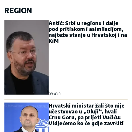
REGION
Antić: Srbi u regionu i dalje
pod pritiskom i asimilacijom,
najteže stanje u Hrvatskoj i na
KiM
09:43
|
0
Hrvatski ministar žali što nije
učestvovao u „Oluji“, hvali
Crnu Goru, pa prijeti Vučiću:
Vidjećemo ko će gdje završiti