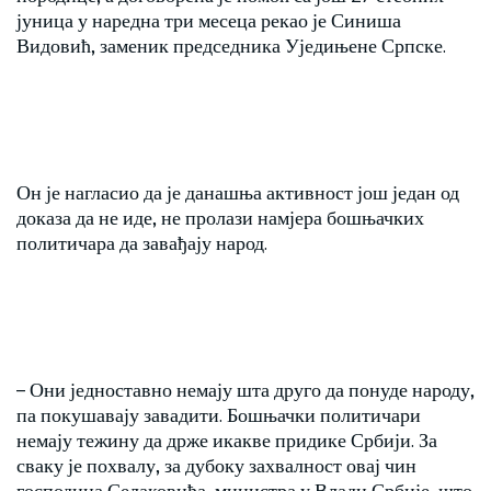
јуница у наредна три месеца рекао је Синиша
Видовић, заменик председника Уједињене Српске.
Он је нагласио да је данашња активност још један од
доказа да не иде, не пролази намјера бошњачких
политичара да завађају народ.
– Они једноставно немају шта друго да понуде народу,
па покушавају завадити. Бошњачки политичари
немају тежину да држе икакве придике Србији. За
сваку је похвалу, за дубоку захвалност овај чин
господина Селаковића, министра у Влади Србије, што