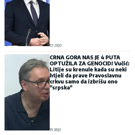
10:28
|
0
CRNA GORA NAS JE 4 PUTA
OPTUŽILA ZA GENOCID! Vučić:
Litije su krenule kada su neki
htjeli da prave Pravoslavnu
crkvu samo da izbrišu ono
"srpska"
19:38
|
0