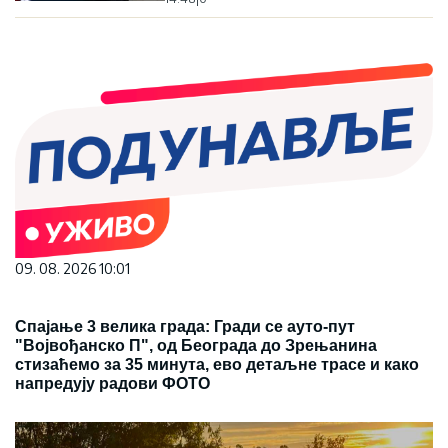
09. 08. 2026 10:01
Спајање 3 велика града: Гради се ауто-пут
"Војвођанско П", од Београда до Зрењанина
стизаћемо за 35 минута, ево детаљне трасе и како
напредују радови ФОТО