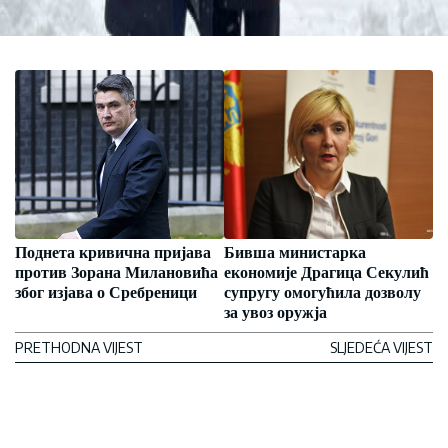
Поднета кривична пријава
Бивша министарка
против Зорана Милановића
економије Драгица Секулић
због изјава о Сребреници
супругу омогућила дозволу
за увоз оружја
PRETHODNA VIJEST
SLJEDEĆA VIJEST