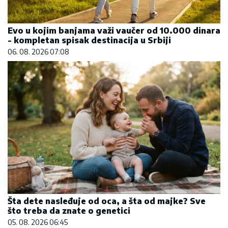
Evo u kojim banjama važi vaučer od 10.000 dinara
- kompletan spisak destinacija u Srbiji
06. 08. 2026 07:08
Šta dete nasleđuje od oca, a šta od majke? Sve
što treba da znate o genetici
05. 08. 2026 06:45