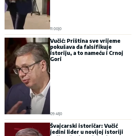
11:00
|
0
Vučić: Priština sve vrijeme
pokušava da falsifikuje
istoriju, a to nameću i Crnoj
Gori
09:41
|
0
Švajcarski istoričar: Vučić
jedini lider u novijoj istoriji