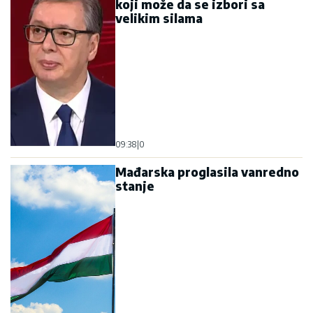
koji može da se izbori sa
velikim silama
09:38
|
0
Mađarska proglasila vanredno
stanje