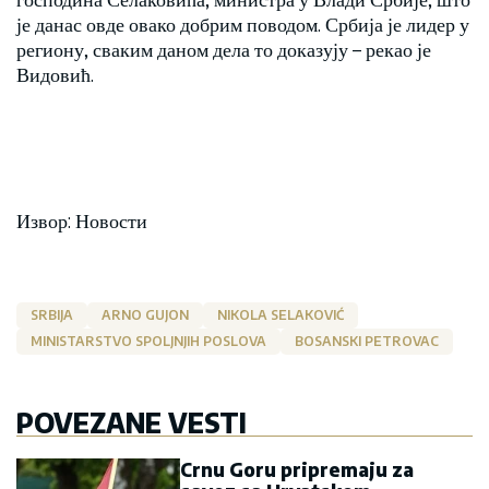
је данас овде овако добрим поводом. Србија је лидер у
региону, сваким даном дела то доказују – рекао је
Видовић.
Извор: Новости
SRBIJA
ARNO GUJON
NIKOLA SELAKOVIĆ
MINISTARSTVO SPOLJNJIH POSLOVA
BOSANSKI PETROVAC
POVEZANE VESTI
Crnu Goru pripremaju za