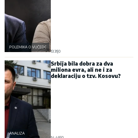
POLEMIKA O VUČEDOLSKOJ BICI
13:31
|
0
Srbija bila dobra za dva
miliona evra, ali ne i za
deklaraciju o tzv. Kosovu?
ANALIZA
14:48
|
0