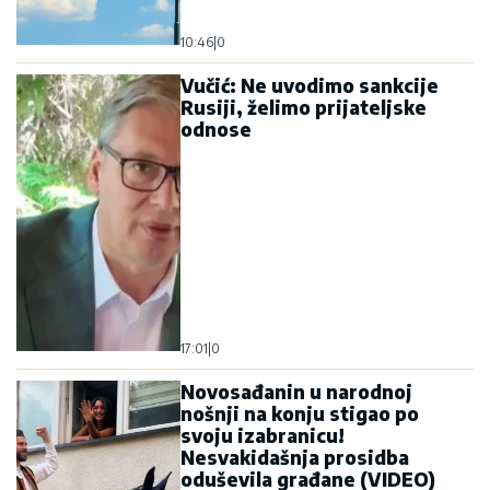
10:46
|
0
Vučić: Ne uvodimo sankcije
Rusiji, želimo prijateljske
odnose
17:01
|
0
Novosađanin u narodnoj
nošnji na konju stigao po
svoju izabranicu!
Nesvakidašnja prosidba
oduševila građane (VIDEO)