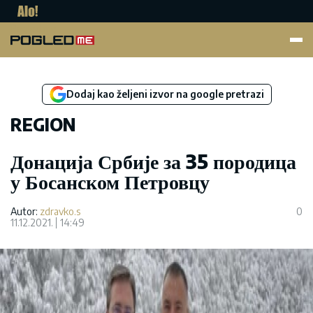
Pogled.me
Dodaj kao željeni izvor na google pretrazi
REGION
Донација Србије за 35 породица
у Босанском Петровцу
Autor:
zdravko.s
0
11.12.2021.
14:49