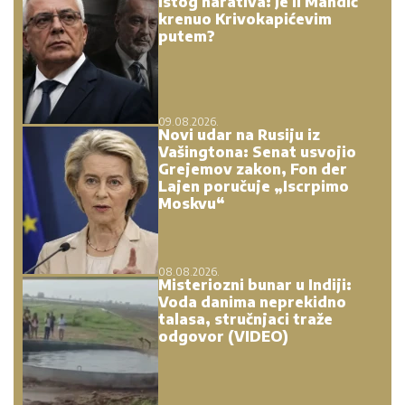
istog narativa: Je li Mandić
krenuo Krivokapićevim
putem?
09.08.2026.
Novi udar na Rusiju iz
Vašingtona: Senat usvojio
Grejemov zakon, Fon der
Lajen poručuje „Iscrpimo
Moskvu“
08.08.2026.
Misteriozni bunar u Indiji:
Voda danima neprekidno
talasa, stručnjaci traže
odgovor (VIDEO)