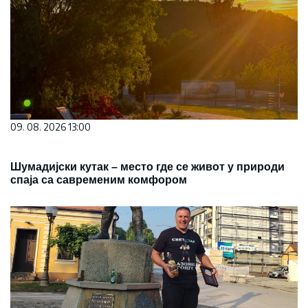
09. 08. 2026 13:00
Шумадијски кутак – место где се живот у природи
спаја са савременим комфором