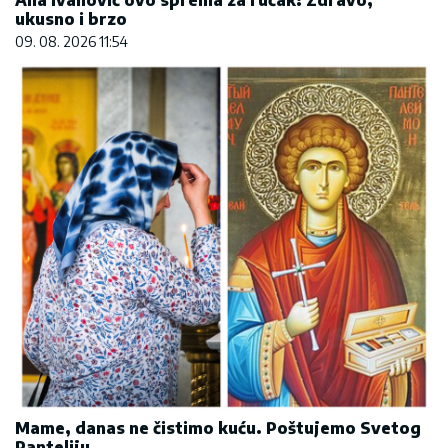
Ana Ivanović ovo sprema za ručak: Zdravo,
ukusno i brzo
09. 08. 2026 11:54
Mame, danas ne čistimo kuću. Poštujemo Svetog
Panteliju