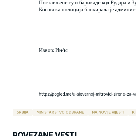
Постављене су и барикаде код Рудара и З
Косовска полиција блокирала је админис
Извор: Ин4с
https://pogled.me/u-sjevernoj-mitrovici-sirene-za
SRBIJA
MINISTARSTVO ODBRANE
NAJNOVIJE VIJESTI
K
POVEZANE VESTI