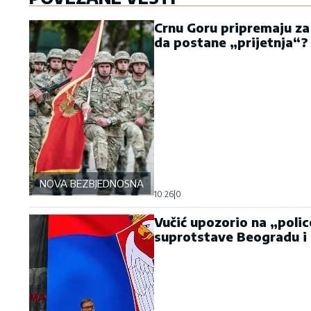
Crnu Goru pripremaju za
da postane „prijetnja“?
NOVA BEZBJEDNOSNA OSOVINA
10:26
|
0
Vučić upozorio na „polic
suprotstave Beogradu i 