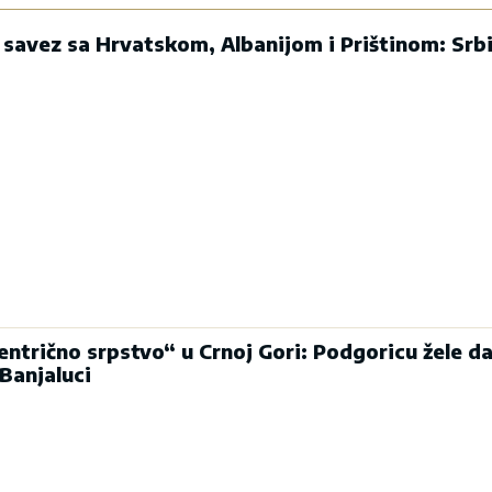
 savez sa Hrvatskom, Albanijom i Prištinom: Srbi
entrično srpstvo“ u Crnoj Gori: Podgoricu žele d
Banjaluci