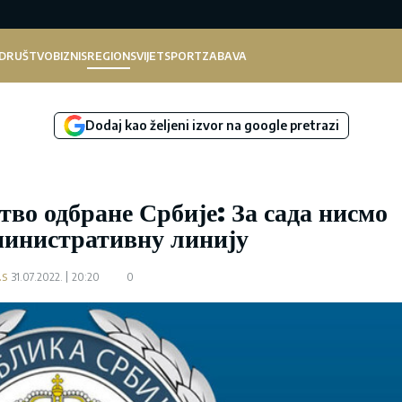
DRUŠTVO
BIZNIS
REGION
SVIJET
SPORT
ZABAVA
Dodaj kao željeni izvor na google pretrazi
во одбране Србије: За сада нисмо
инистративну линију
.s
31.07.2022.
20:20
0