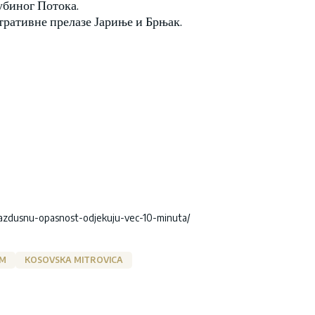
убиног Потока.
тративне прелазе Јариње и Брњак.
-vazdusnu-opasnost-odjekuju-vec-10-minuta/
IM
KOSOVSKA MITROVICA