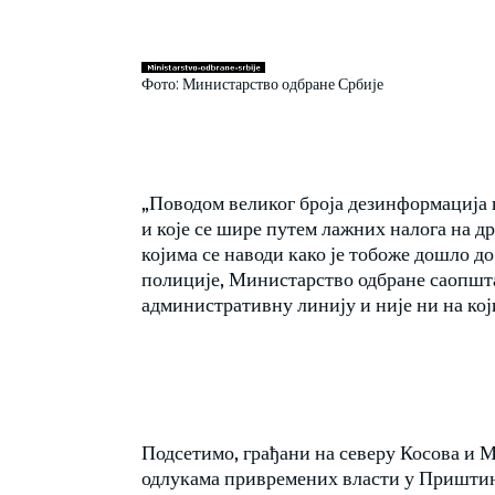
Фото: Министарство одбране Србије
„Поводом великог броја дезинформација 
и које се шире путем лажних налога на д
којима се наводи како је тобоже дошло до
полиције, Министарство одбране саопштав
административну линију и није ни на кој
Подсетимо, грађани на северу Косова и М
одлукама привремених власти у Приштини