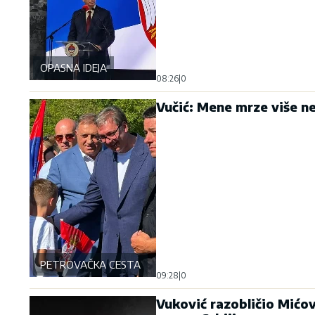
OPASNA IDEJA
08:26
|
0
Vučić: Mene mrze više neg
PETROVAČKA CESTA
09:28
|
0
Vuković razobličio Mićov