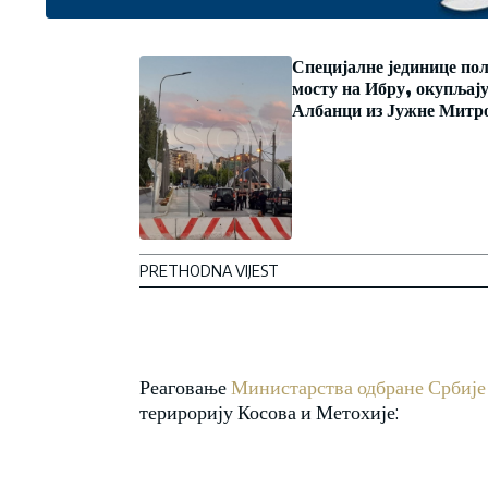
Специјалне јединице пол
мосту на Ибру, окупљају
Албанци из Јужне Митр
PRETHODNA VIJEST
Реаговање
Министарства одбране Србије
терирорију Косова и Метохије: