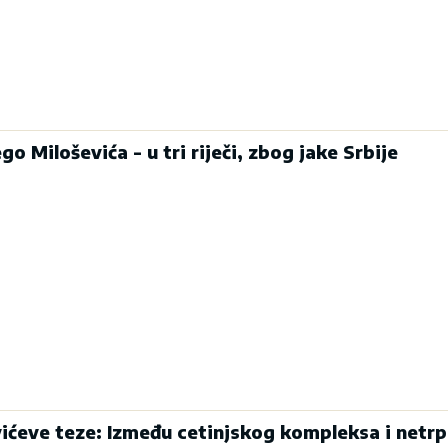
o Miloševića - u tri riječi, zbog jake Srbije
ićeve teze: Između cetinjskog kompleksa i netrp