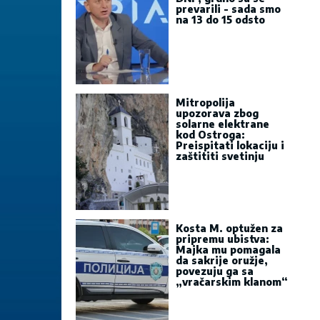
prevarili - sada smo
na 13 do 15 odsto
Mitropolija
upozorava zbog
solarne elektrane
kod Ostroga:
Preispitati lokaciju i
zaštititi svetinju
Kosta M. optužen za
pripremu ubistva:
Majka mu pomagala
da sakrije oružje,
povezuju ga sa
„vračarskim klanom“