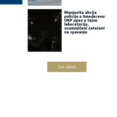
Munjevita akcija
policije u Smederevu:
UKP upao u tajnu
laboratoriju,
osumnjičeni zatečeni
na spavanju
Sve vijesti