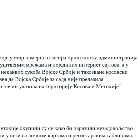
које у етар намерно пласира приштинска администрација
руштвеним мрежама и појединих интернет сајтова, а у
 некаквих сукоба Војске Србије и такозване косовске
а да Војска Србије за сада није прелазила
и начин улазила на територију Косова и Метохије.“
етохије окупили су се како би изразили незадовољство
 у вези са личним картама и регистарским таблицама.