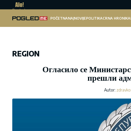
Pogled.me
POČETNA
NAJNOVIJE
POLITIKA
CRNA HRONIKA
REGION
Огласило се Министарст
прешли адм
Autor:
zdravko