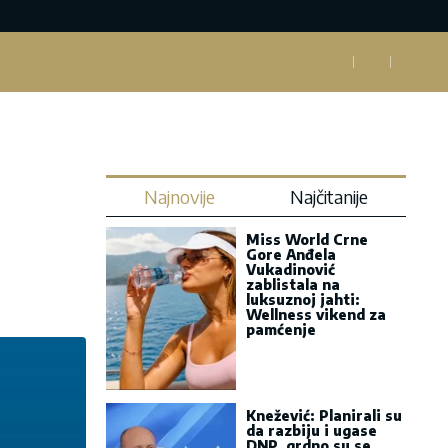
Najnovije
Najčitanije
Miss World Crne
Gore Anđela
Vukadinović
zablistala na
luksuznoj jahti:
Wellness vikend za
pamćenje
Knežević: Planirali su
da razbiju i ugase
DNP, grdno su se