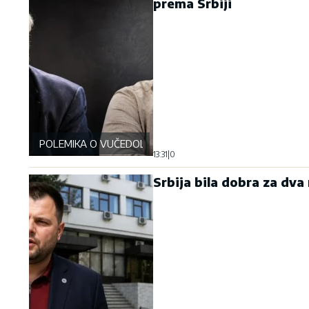
prema Srbiji
POLEMIKA O VUČEDOLSKOJ BICI
13:31
|
0
Srbija bila dobra za dva 