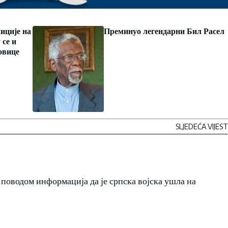
иције на
Преминуо легендарни Бил Расел
 се и
овице
SLJEDEĆA VIJEST
поводом информација да је српска војска ушла на