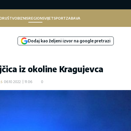
DRUŠTVO
BIZNIS
REGION
SVIJET
SPORT
ZABAVA
Dodaj kao željeni izvor na google pretrazi
čica iz okoline Kragujevca
.s
06.10.2022.
11:06
0