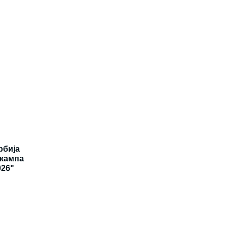
рбија
 кампа
026"