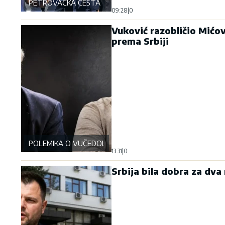
PETROVAČKA CESTA
09:28
|
0
Vuković razobličio Mićov
prema Srbiji
POLEMIKA O VUČEDOLSKOJ BICI
13:31
|
0
Srbija bila dobra za dva 