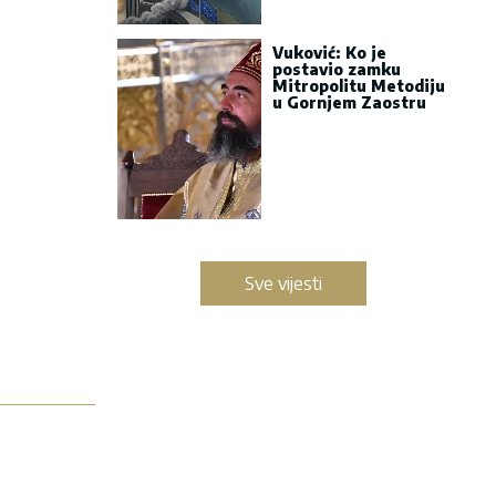
Vuković: Ko je
postavio zamku
Mitropolitu Metodiju
u Gornjem Zaostru
Sve vijesti
a