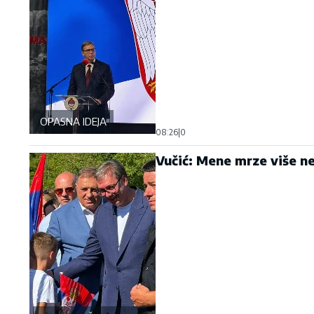
OPASNA IDEJA
08:26
|
0
Vučić: Mene mrze više neg