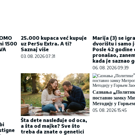
25.000 kupaca već kupuje
ROMO
uz PerSu Extra. A ti?
Marija (3) se igra
i 1500
Saznaj više
dvorištu i samo j
VA
Posle 42 godine 
03. 08. 2026 07:31
pronašao, zanem
kada je saznao gd
06. 08. 2026 09:39
Сазнања „Политике
поставио замку Ми
Методију у Горњем
05. 08. 2026 15:45
Šta dete nasleđuje od oca,
bi
a šta od majke? Sve što
stigne
treba da znate o genetici