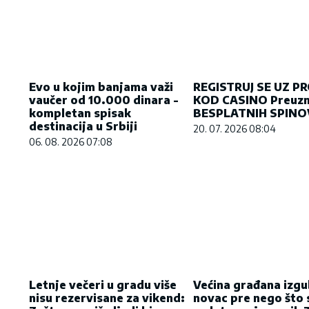
REGISTRUJ SE UZ P
Evo u kojim banjama važi
KOD CASINO Preuzm
vaučer od 10.000 dinara -
BESPLATNIH SPINO
kompletan spisak
destinacija u Srbiji
20. 07. 2026 08:04
06. 08. 2026 07:08
Letnje večeri u gradu više
Većina građana izgu
nisu rezervisane za vikend:
novac pre nego što 