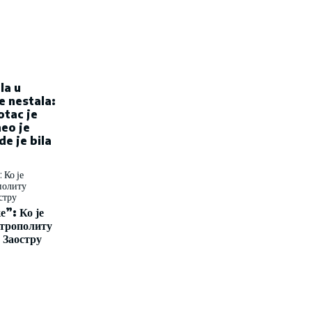
la u
e nestala:
otac je
eo je
e je bila
”: Ко је
трополиту
 Заостру