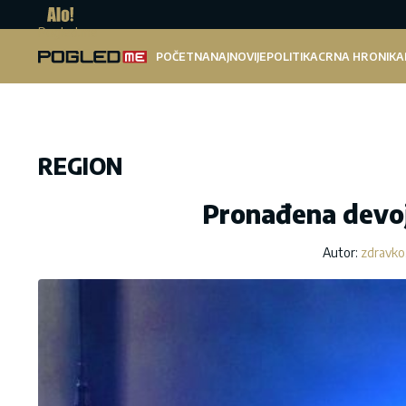
Pogled.me
POČETNA
NAJNOVIJE
POLITIKA
CRNA HRONIKA
REGION
Pronađena devoj
Autor:
zdravko