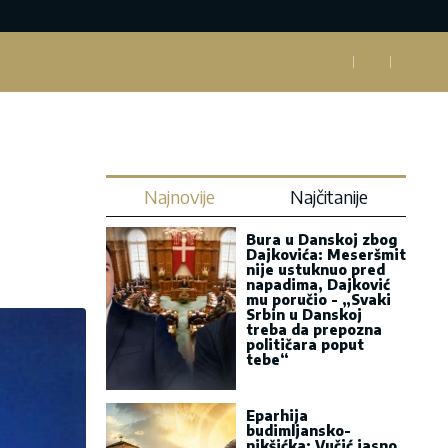
Najnovije
Najčitanije
Bura u Danskoj zbog
Dajkovića: Meseršmit
nije ustuknuo pred
napadima, Dajković
mu poručio - „Svaki
Srbin u Danskoj
treba da prepozna
političara poput
tebe“
Eparhija
budimljansko-
nikšićka: Vučić jasno