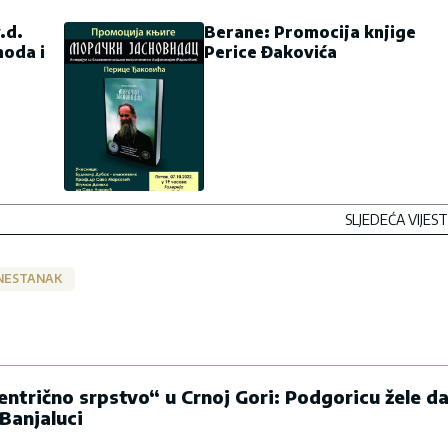
.d.
Berane: Promocija knjige
hoda i
Perice Đakovića
SLJEDEĆA VIJEST
NESTANAK
entrično srpstvo“ u Crnoj Gori: Podgoricu žele d
Banjaluci