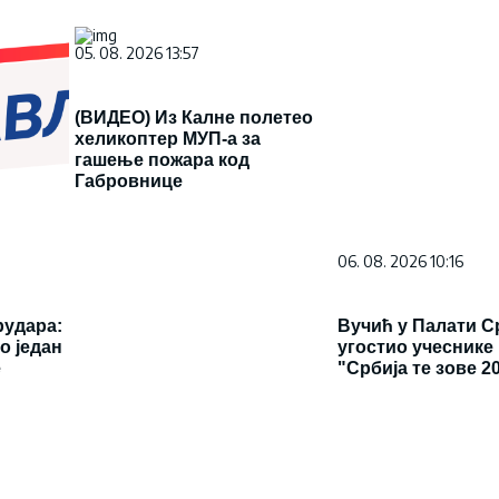
05. 08. 2026 13:57
(ВИДЕО) Из Калне полетео
хеликоптер МУП-а за
гашење пожара код
Габровнице
06. 08. 2026 10:16
рудара:
Вучић у Палати С
о један
угостио учеснике
е
"Србија те зове 2