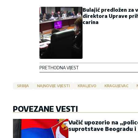
Bulajić predložen za v
direktora Uprave pri
carina
PRETHODNA VIJEST
SRBIJA
NAJNOVIJE VIJESTI
KRALJEVO
KRAGUJEVAC
POVEZANE VESTI
Vučić upozorio na „polic
suprotstave Beogradu i 