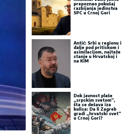
prepoznao pokušaj
razbijanja jedinstva
SPC u Crnoj Gori
Antić: Srbi u regionu i
dalje pod pritiskom i
asimilacijom, najteže
stanje u Hrvatskoj i
na KiM
Dok javnost plaše
„srpskim svetom“,
šta se dešava iza
kulisa: Da li Zagreb
gradi „hrvatski svet“
u Crnoj Gori?