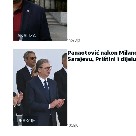
ANALIZA
14:48
|
0
Panaotović nakon Milano
Sarajevu, Prištini i dije
REAKCIJE
10:32
|
0