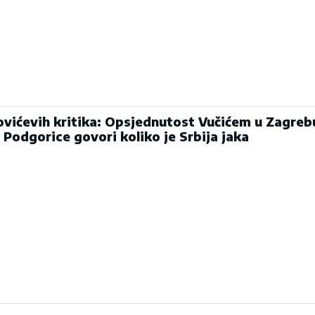
vićevih kritika: Opsjednutost Vučićem u Zagreb
lu Podgorice govori koliko je Srbija jaka