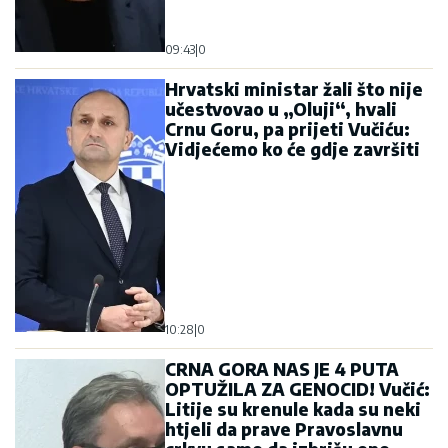
09:43
|
0
Hrvatski ministar žali što nije
učestvovao u „Oluji“, hvali
Crnu Goru, pa prijeti Vučiću:
Vidjećemo ko će gdje završiti
10:28
|
0
CRNA GORA NAS JE 4 PUTA
OPTUŽILA ZA GENOCID! Vučić:
Litije su krenule kada su neki
htjeli da prave Pravoslavnu