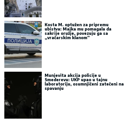
Kosta M. optužen za pripremu
ubistva: Majka mu pomagala da
sakrije oružje, povezuju ga sa
„vračarskim klanom“
Munjevita akcija policije u
Smederevu: UKP upao u tajnu
laboratoriju, osumnjičeni zatečeni na
spavanju