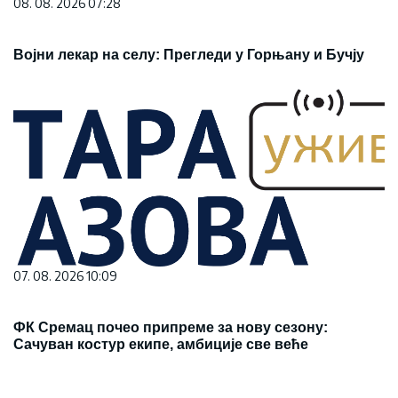
08. 08. 2026 07:28
Војни лекар на селу: Прегледи у Горњану и Бучју
07. 08. 2026 10:09
ФК Сремац почео припреме за нову сезону:
Сачуван костур екипе, амбиције све веће