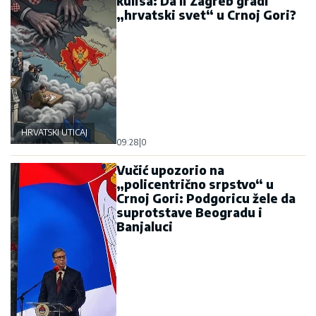
kulisa: Da li Zagreb gradi
„hrvatski svet“ u Crnoj Gori?
HRVATSKI UTICAJ
09:28
|
0
Vučić upozorio na
„policentrično srpstvo“ u
Crnoj Gori: Podgoricu žele da
suprotstave Beogradu i
Banjaluci