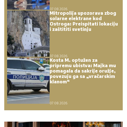
07.08.2026.
Mitropolija upozorava zbog
solarne elektrane kod
Ostroga: Preispitati lokaciju
i zaštititi svetinju
07.08.2026.
Kosta M. optužen za
pripremu ubistva: Majka mu
pomagala da sakrije oružje,
povezuju ga sa „vračarskim
klanom“
07.08.2026.