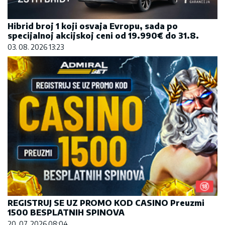
Hibrid broj 1 koji osvaja Evropu, sada po
specijalnoj akcijskoj ceni od 19.990€ do 31.8.
03. 08. 2026 13:23
REGISTRUJ SE UZ PROMO KOD CASINO Preuzmi
1500 BESPLATNIH SPINOVA
20. 07. 2026 08:04