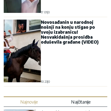
17:01
|
0
Novosađanin u narodnoj
nošnji na konju stigao po
svoju izabranicu!
Nesvakidašnja prosidba
oduševila građane (VIDEO)
10:23
|
0
Najnovije
Najčitanije