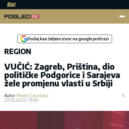
Pogled.me
Dodaj kao željeni izvor na google pretrazi
REGION
VUČIĆ: Zagreb, Priština, dio
političke Podgorice i Sarajeva
žele promjenu vlasti u Srbiji
Autor:
Miladin Čabarkapa
0
29.05.2023.
13:00