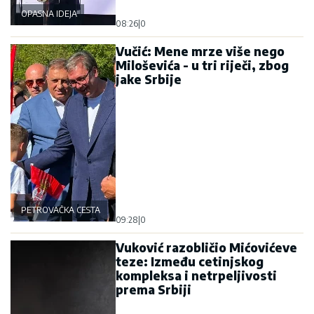
OPASNA IDEJA
08:26
|
0
Vučić: Mene mrze više nego
Miloševića - u tri riječi, zbog
jake Srbije
PETROVAČKA CESTA
09:28
|
0
Vuković razobličio Mićovićeve
teze: Između cetinjskog
kompleksa i netrpeljivosti
prema Srbiji