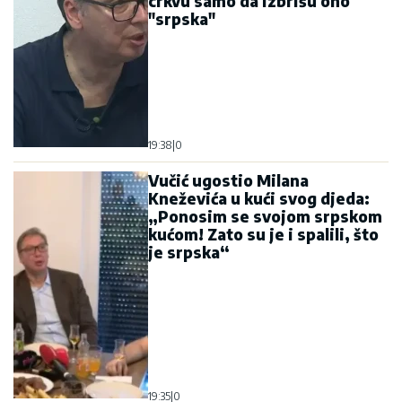
crkvu samo da izbrišu ono
"srpska"
19:38
|
0
Vučić ugostio Milana
Kneževića u kući svog djeda:
„Ponosim se svojom srpskom
kućom! Zato su je i spalili, što
je srpska“
19:35
|
0