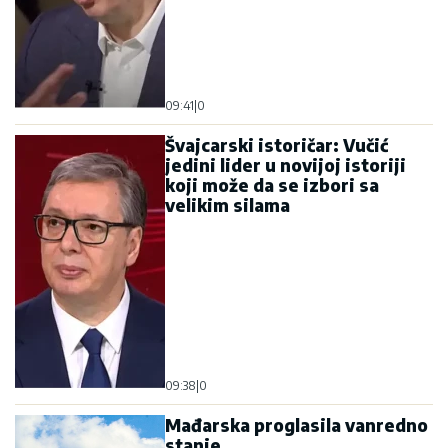
09:41
|
0
Švajcarski istoričar: Vučić
jedini lider u novijoj istoriji
koji može da se izbori sa
velikim silama
09:38
|
0
Mađarska proglasila vanredno
stanje