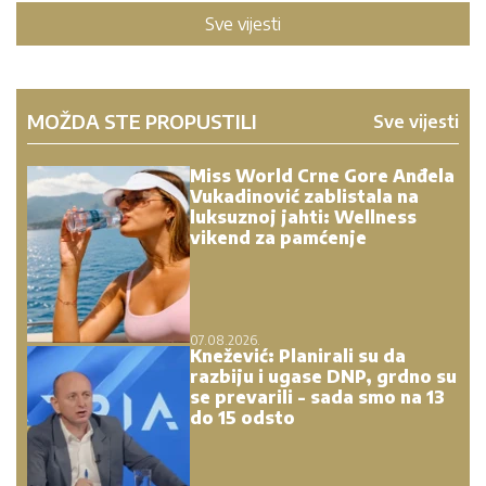
Sve vijesti
MOŽDA STE PROPUSTILI
Sve vijesti
Miss World Crne Gore Anđela
Vukadinović zablistala na
luksuznoj jahti: Wellness
vikend za pamćenje
07.08.2026.
Knežević: Planirali su da
razbiju i ugase DNP, grdno su
se prevarili - sada smo na 13
do 15 odsto