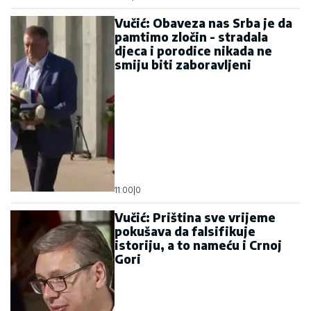
Vučić: Obaveza nas Srba je da
pamtimo zločin - stradala
djeca i porodice nikada ne
smiju biti zaboravljeni
11:00
|
0
Vučić: Priština sve vrijeme
pokušava da falsifikuje
istoriju, a to nameću i Crnoj
Gori