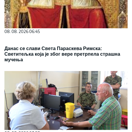
08. 08. 2026 06:45
Данас се слави Света Параскева Римска:
Светитељка која је због вере претрпела страшна
мучења