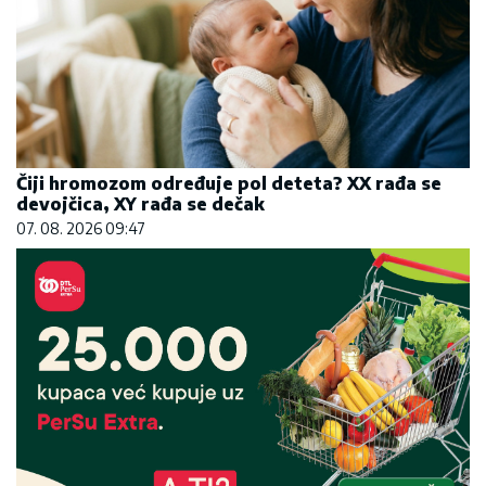
Čiji hromozom određuje pol deteta? XX rađa se
devojčica, XY rađa se dečak
07. 08. 2026 09:47