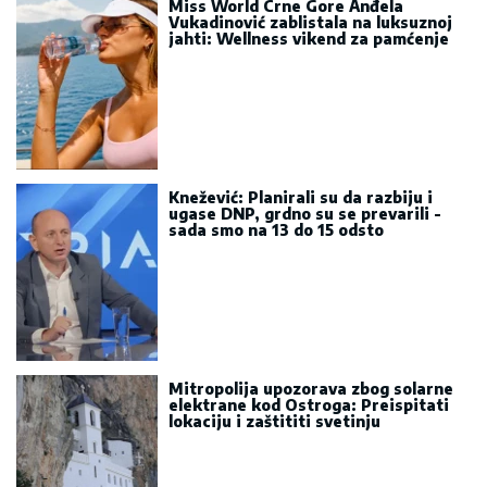
Miss World Crne Gore Anđela
Vukadinović zablistala na luksuznoj
jahti: Wellness vikend za pamćenje
Knežević: Planirali su da razbiju i
ugase DNP, grdno su se prevarili -
sada smo na 13 do 15 odsto
Mitropolija upozorava zbog solarne
elektrane kod Ostroga: Preispitati
lokaciju i zaštititi svetinju