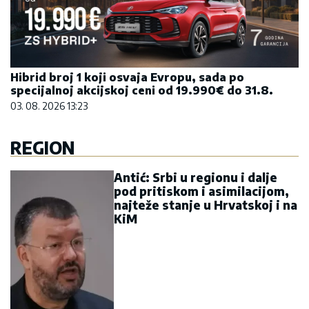
Hibrid broj 1 koji osvaja Evropu, sada po
specijalnoj akcijskoj ceni od 19.990€ do 31.8.
03. 08. 2026 13:23
REGION
Antić: Srbi u regionu i dalje
pod pritiskom i asimilacijom,
najteže stanje u Hrvatskoj i na
KiM