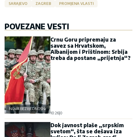
SARAJEVO
ZAGREB
PROMJENA VLASTI
POVEZANE VESTI
Crnu Goru pripremaju za
savez sa Hrvatskom,
Albanijom i Prištinom: Srbija
treba da postane „prijetnja“?
NOVA BEZBJEDNOSNA OSOVINA
10:26
|
0
Dok javnost plaše „srpskim
svetom“, šta se dešava iza