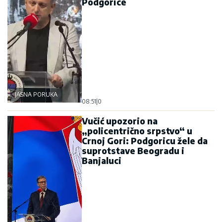
Podgorice
JASNA PORUKA
08:51
|
0
Vučić upozorio na
„policentrično srpstvo“ u
Crnoj Gori: Podgoricu žele da
suprotstave Beogradu i
Banjaluci