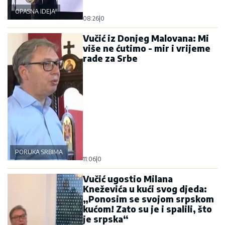
OPASNA IDEJA
08:26
|
0
Vučić iz Donjeg Malovana: Mi
više ne ćutimo - mir i vrijeme
rade za Srbe
PORUKA SRBIMA
11:06
|
0
Vučić ugostio Milana
Kneževića u kući svog djeda:
„Ponosim se svojom srpskom
kućom! Zato su je i spalili, što
je srpska“