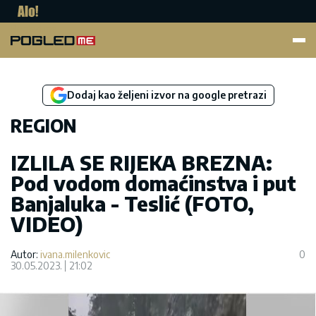
Pogled.me
Dodaj kao željeni izvor na google pretrazi
REGION
IZLILA SE RIJEKA BREZNA:
Pod vodom domaćinstva i put
Banjaluka - Teslić (FOTO,
VIDEO)
Autor:
ivana.milenkovic
0
30.05.2023.
21:02