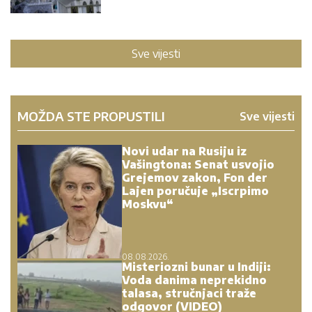
Sve vijesti
MOŽDA STE PROPUSTILI
Sve vijesti
Novi udar na Rusiju iz
Vašingtona: Senat usvojio
Grejemov zakon, Fon der
Lajen poručuje „Iscrpimo
Moskvu“
08.08.2026.
Misteriozni bunar u Indiji:
Voda danima neprekidno
talasa, stručnjaci traže
odgovor (VIDEO)