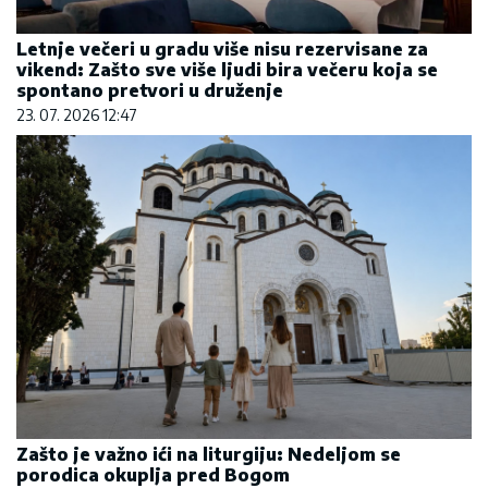
Letnje večeri u gradu više nisu rezervisane za
vikend: Zašto sve više ljudi bira večeru koja se
spontano pretvori u druženje
23. 07. 2026 12:47
Zašto je važno ići na liturgiju: Nedeljom se
porodica okuplja pred Bogom