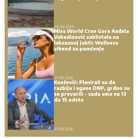
08.08.2026.
Miss World Crne Gore Anđela
Vukadinović zablistala na
luksuznoj jahti: Wellness
vikend za pamćenje
07.08.2026.
Knežević: Planirali su da
razbiju i ugase DNP, grdno su
se prevarili - sada smo na 13
do 15 odsto
07.08.2026.