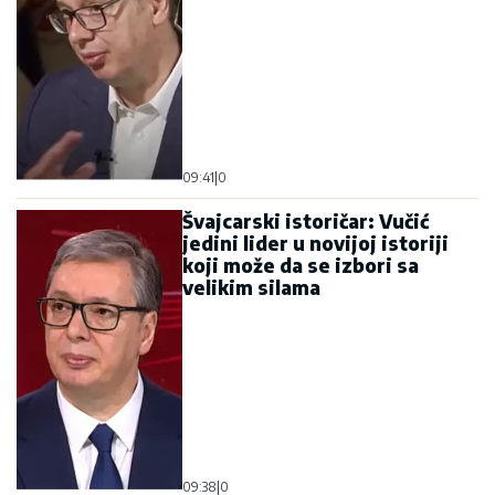
09:41
|
0
Švajcarski istoričar: Vučić
jedini lider u novijoj istoriji
koji može da se izbori sa
velikim silama
09:38
|
0