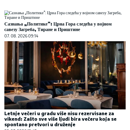
Сазнања „Политике”: Црна Гора следећа у војном
савезу Загреба, Тиране и Приштине
07. 08. 2026 09:14
Letnje večeri u gradu više nisu rezervisane za
vikend: Zašto sve više ljudi bira večeru koja se
spontano pretvori u druženje