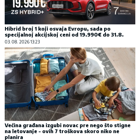
Hibrid broj 1 koji osvaja Evropu, sada po
specijalnoj akcijskoj ceni od 19.990€ do 31.8.
03. 08. 2026 13:23
Većina građana izgubi novac pre nego što stigne
na letovanje - ovih 7 troškova skoro niko ne
planira