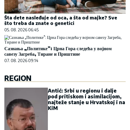
Šta dete nasleđuje od oca, a šta od majke? Sve
što treba da znate o genetici
05. 08. 2026 06:45
Сазнања „Политике”: Црна Гора следећа у војном
савезу Загреба, Тиране и Приштине
07. 08. 2026 09:14
REGION
Antić: Srbi u regionu i dalje
pod pritiskom i asimilacijom,
najteže stanje u Hrvatskoj i na
KiM