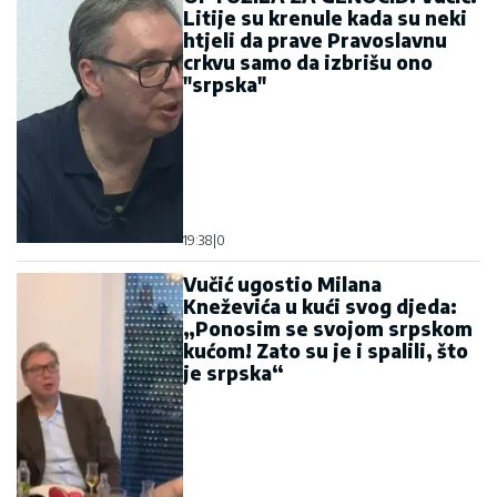
Litije su krenule kada su neki
htjeli da prave Pravoslavnu
crkvu samo da izbrišu ono
"srpska"
19:38
|
0
Vučić ugostio Milana
Kneževića u kući svog djeda:
„Ponosim se svojom srpskom
kućom! Zato su je i spalili, što
je srpska“