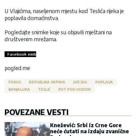
U Vlajićima, naseljenom mjestu kod Teslića rijeka je
poplavila domaćinstva.
Pogledajte snimke koje su objavili mještani na
društvenim mrežama.
pogled.me
FOKUS
REPUBLIKA SRPSKA
БРЕЗНА
POPLAVA
BANJALUKA
TESLIĆ
PUT POD VODOM
POVEZANE VESTI
Knežević: Srbi iz Crne Gore
neće ćutati na izdaju zvanične