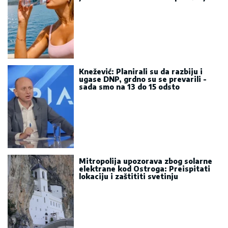
Knežević: Planirali su da razbiju i
ugase DNP, grdno su se prevarili -
sada smo na 13 do 15 odsto
Mitropolija upozorava zbog solarne
elektrane kod Ostroga: Preispitati
lokaciju i zaštititi svetinju