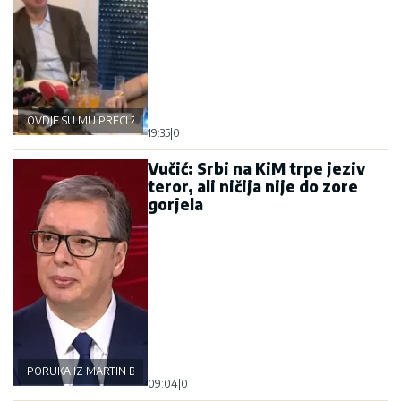
OVDJE SU MU PRECI ŽIVJELI
19:35
|
0
Vučić: Srbi na KiM trpe jeziv
teror, ali ničija nije do zore
gorjela
PORUKA IZ MARTIN BRODA
09:04
|
0