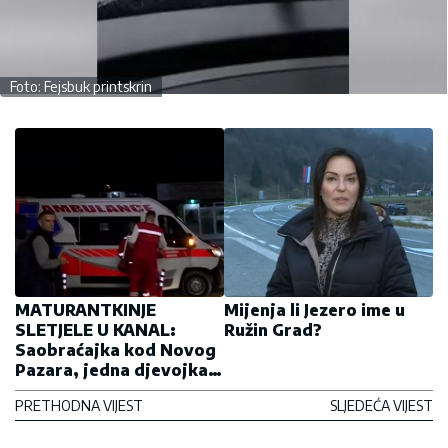
Foto: Fejsbuk printskrin
MATURANTKINJE
Mijenja li Jezero ime u
SLETJELE U KANAL:
Ružin Grad?
Saobraćajka kod Novog
Pazara, jedna djevojka
teško povrijeđena
PRETHODNA VIJEST
SLJEDEĆA VIJEST