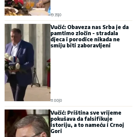
19:35
|
0
Vučić: Obaveza nas Srba je da
pamtimo zločin - stradala
djeca i porodice nikada ne
smiju biti zaboravljeni
11:00
|
0
Vučić: Priština sve vrijeme
pokušava da falsifikuje
istoriju, a to nameću i Crnoj
Gori