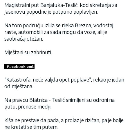
Magistralni put Banjaluka-Teslić, kod skretanja za
Jasenovu popodne je potpuno poplavljen.
Na tom području izlila se rijeka Brezna, vodostaj
raste, automobili za sada mogu da voze, ali je
saobraćaj otežan.
Mještani su zabrinuti.
"Katastrofa, neće valjda opet poplave", rekao je jedan
od mještana.
Na pravcu Blatnica - Teslić snimljeni su odroni na
putu, prenose mediji.
Kiša ne prestaje da pada, a prolaz je rizičan, pa je bolje
ne kretati se tim putem.