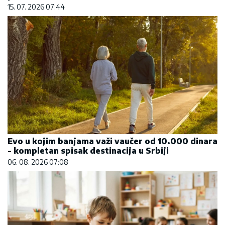
15. 07. 2026 07:44
Evo u kojim banjama važi vaučer od 10.000 dinara
- kompletan spisak destinacija u Srbiji
06. 08. 2026 07:08