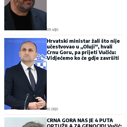
09:43
|
0
Hrvatski ministar žali što nije
učestvovao u „Oluji“, hvali
Crnu Goru, pa prijeti Vučiću:
Vidjećemo ko će gdje završiti
10:28
|
0
CRNA GORA NAS JE 4 PUTA
OPTUŽILA ZA GENOCID! Vučić: