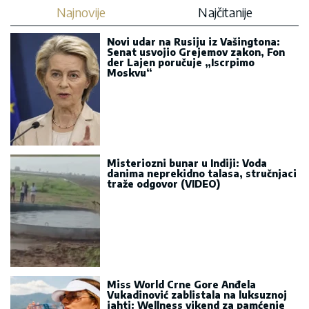
Najnovije
Najčitanije
Novi udar na Rusiju iz Vašingtona:
Senat usvojio Grejemov zakon, Fon
der Lajen poručuje „Iscrpimo
Moskvu“
Misteriozni bunar u Indiji: Voda
danima neprekidno talasa, stručnjaci
traže odgovor (VIDEO)
Miss World Crne Gore Anđela
Vukadinović zablistala na luksuznoj
jahti: Wellness vikend za pamćenje