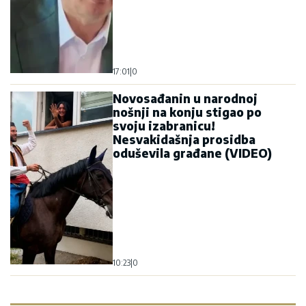
17:01
|
0
Novosađanin u narodnoj
nošnji na konju stigao po
svoju izabranicu!
Nesvakidašnja prosidba
oduševila građane (VIDEO)
10:23
|
0