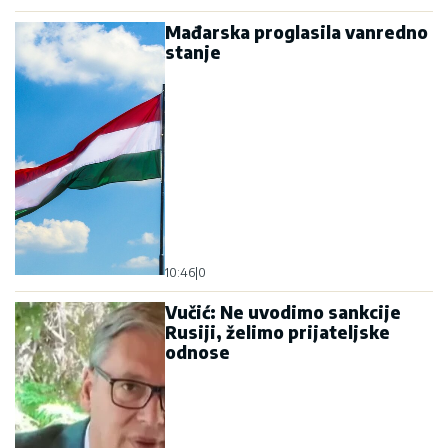
Mađarska proglasila vanredno
stanje
10:46
|
0
Vučić: Ne uvodimo sankcije
Rusiji, želimo prijateljske
odnose