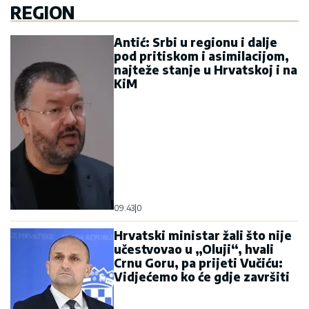
REGION
Antić: Srbi u regionu i dalje
pod pritiskom i asimilacijom,
najteže stanje u Hrvatskoj i na
KiM
09:43
|
0
Hrvatski ministar žali što nije
učestvovao u „Oluji“, hvali
Crnu Goru, pa prijeti Vučiću:
Vidjećemo ko će gdje završiti