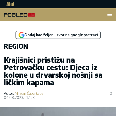
Pogled.me
Dodaj kao željeni izvor na google pretrazi
REGION
Krajišnici pristižu na
Petrovačku cestu: Djeca iz
kolone u drvarskoj nošnji sa
ličkim kapama
Autor:
Miladin Čabarkapa
0
04.08.2023.
12:23