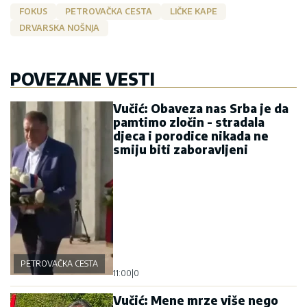
FOKUS
PETROVAČKA CESTA
LIČKE KAPE
DRVARSKA NOŠNJA
POVEZANE VESTI
Vučić: Obaveza nas Srba je da
pamtimo zločin - stradala
djeca i porodice nikada ne
smiju biti zaboravljeni
PETROVAČKA CESTA
11:00
|
0
Vučić: Mene mrze više nego