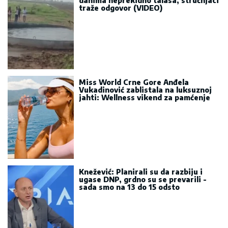
danima neprekidno talasa, stručnjaci
traže odgovor (VIDEO)
Miss World Crne Gore Anđela
Vukadinović zablistala na luksuznoj
jahti: Wellness vikend za pamćenje
Knežević: Planirali su da razbiju i
ugase DNP, grdno su se prevarili -
sada smo na 13 do 15 odsto