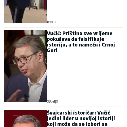
11:00
|
0
Vučić: Priština sve vrijeme
pokušava da falsifikuje
istoriju, a to nameću i Crnoj
Gori
09:41
|
0
Švajcarski istoričar: Vučić
jedini lider u novijoj istoriji
koji može da se izbori sa