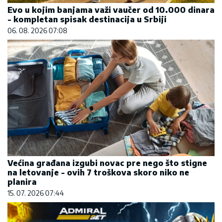
Evo u kojim banjama važi vaučer od 10.000 dinara
- kompletan spisak destinacija u Srbiji
06. 08. 2026 07:08
Većina građana izgubi novac pre nego što stigne
na letovanje - ovih 7 troškova skoro niko ne
planira
15. 07. 2026 07:44