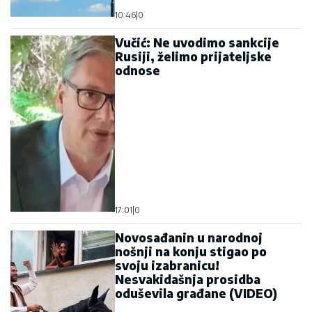
10:46
|
0
Vučić: Ne uvodimo sankcije
Rusiji, želimo prijateljske
odnose
17:01
|
0
Novosađanin u narodnoj
nošnji na konju stigao po
svoju izabranicu!
Nesvakidašnja prosidba
oduševila građane (VIDEO)