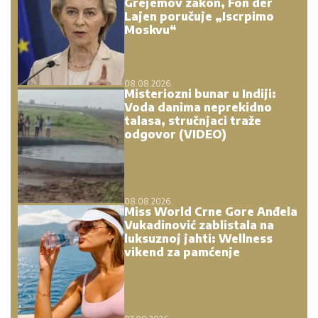
Grejemov zakon, Fon der
Lajen poručuje „Iscrpimo
Moskvu“
08.08.2026.
Misteriozni bunar u Indiji:
Voda danima neprekidno
talasa, stručnjaci traže
odgovor (VIDEO)
08.08.2026.
Miss World Crne Gore Anđela
Vukadinović zablistala na
luksuznoj jahti: Wellness
vikend za pamćenje