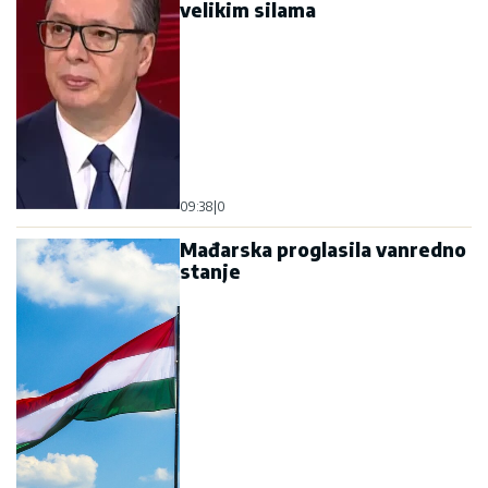
velikim silama
09:38
|
0
Mađarska proglasila vanredno
stanje