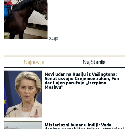
10:23
|
0
Najnovije
Najčitanije
Novi udar na Rusiju iz Vašingtona:
Senat usvojio Grejemov zakon, Fon
der Lajen poručuje „Iscrpimo
Moskvu“
Misteriozni bunar u Indiji: Voda