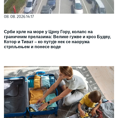
08. 08. 2026 14:17
Срби хрле на море у Црну Гору, колапс на
граничним прелазима: Велике гужве и кроз Будву,
Котор и Тиват – ко путује нек се наоружа
стрпљењем и понесе воде