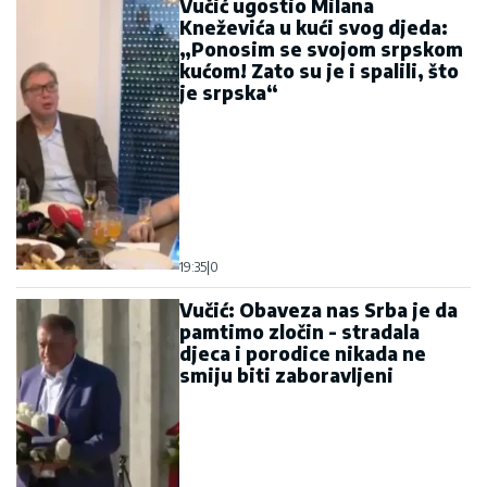
Vučić ugostio Milana
Kneževića u kući svog djeda:
„Ponosim se svojom srpskom
kućom! Zato su je i spalili, što
je srpska“
19:35
|
0
Vučić: Obaveza nas Srba je da
pamtimo zločin - stradala
djeca i porodice nikada ne
smiju biti zaboravljeni