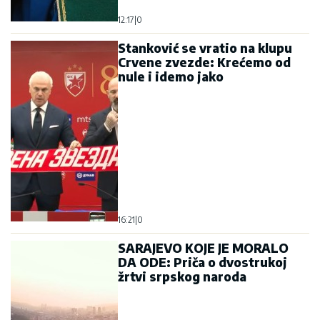
12:17
|
0
Stanković se vratio na klupu
Crvene zvezde: Krećemo od
nule i idemo jako
16:21
|
0
SARAJEVO KOJE JE MORALO
DA ODE: Priča o dvostrukoj
žrtvi srpskog naroda