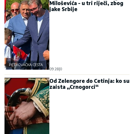
Miloševića - u tri riječi, zbog
jake Srbije
PETROVAČKA CESTA
09:28
|
0
Od Zelengore do Cetinja: ko su
zaista „Crnogorci“