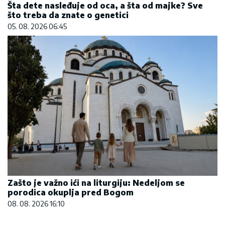
Šta dete nasleđuje od oca, a šta od majke? Sve
što treba da znate o genetici
05. 08. 2026 06:45
Zašto je važno ići na liturgiju: Nedeljom se
porodica okuplja pred Bogom
08. 08. 2026 16:10