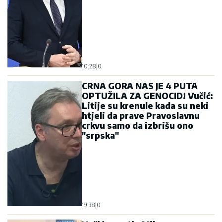
10:28
|
0
CRNA GORA NAS JE 4 PUTA
OPTUŽILA ZA GENOCID! Vučić:
Litije su krenule kada su neki
htjeli da prave Pravoslavnu
crkvu samo da izbrišu ono
"srpska"
19:38
|
0