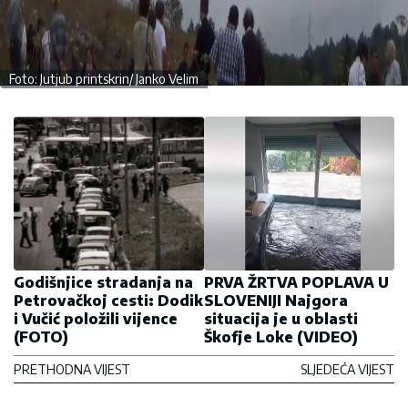
Foto: Jutjub printskrin/ Janko Velim
Godišnjice stradanja na
PRVA ŽRTVA POPLAVA U
Petrovačkoj cesti: Dodik
SLOVENIJI Najgora
i Vučić položili vijence
situacija je u oblasti
(FOTO)
Škofje Loke (VIDEO)
PRETHODNA VIJEST
SLJEDEĆA VIJEST