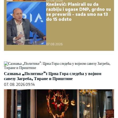
07.08.2026.
Knežević: Planirali su da
razbiju i ugase DNP, grdno su
se prevarili - sada smo na 13
do 15 odsto
07.08.2026.
Сазнања „Политике”: Црна Гора следећа у војном
савезу Загреба, Тиране и Приштине
07. 08. 2026 09:14