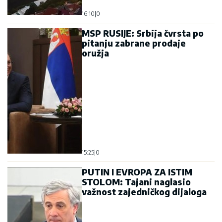
16:10
|
0
MSP RUSIJE: Srbija čvrsta po
pitanju zabrane prodaje
oružja
15:25
|
0
PUTIN I EVROPA ZA ISTIM
STOLOM: Tajani naglasio
važnost zajedničkog dijaloga