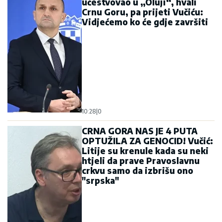
učestvovao u „Oluji“, hvali
Crnu Goru, pa prijeti Vučiću:
Vidjećemo ko će gdje završiti
10:28
|
0
CRNA GORA NAS JE 4 PUTA
OPTUŽILA ZA GENOCID! Vučić:
Litije su krenule kada su neki
htjeli da prave Pravoslavnu
crkvu samo da izbrišu ono
"srpska"