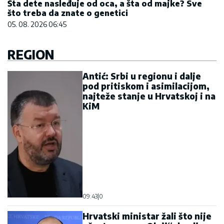
Šta dete nasleđuje od oca, a šta od majke? Sve
što treba da znate o genetici
05. 08. 2026 06:45
REGION
Antić: Srbi u regionu i dalje
pod pritiskom i asimilacijom,
najteže stanje u Hrvatskoj i na
KiM
09:43
|
0
Hrvatski ministar žali što nije