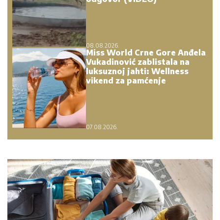
08.08.2026.
Miss World Crne Gore Anđela
Vukadinović zablistala na
luksuznoj jahti: Wellness
vikend za pamćenje
07.08.2026.