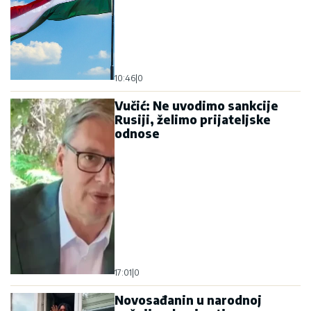
10:46
|
0
Vučić: Ne uvodimo sankcije
Rusiji, želimo prijateljske
odnose
17:01
|
0
Novosađanin u narodnoj