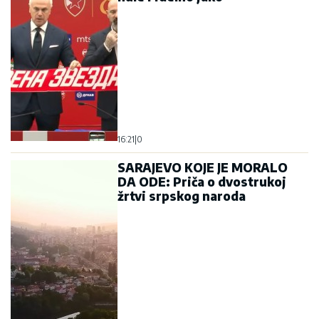
16:21
|
0
SARAJEVO KOJE JE MORALO
DA ODE: Priča o dvostrukoj
žrtvi srpskog naroda