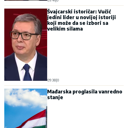
09:41
|
0
Švajcarski istoričar: Vučić
jedini lider u novijoj istoriji
koji može da se izbori sa
velikim silama
09:38
|
0
Mađarska proglasila vanredno
stanje