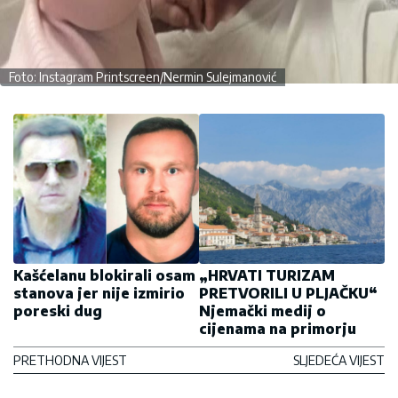
Foto: Instagram Printscreen/Nermin Sulejmanović
Kašćelanu blokirali osam
„HRVATI TURIZAM
stanova jer nije izmirio
PRETVORILI U PLJAČKU“
poreski dug
Njemački medij o
cijenama na primorju
PRETHODNA VIJEST
SLJEDEĆA VIJEST