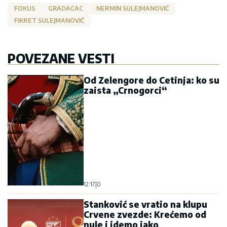
FOKUS
GRADACAC
NERMIN SULEJMANOVIĆ
FIKRET SULEJMANOVIĆ
POVEZANE VESTI
Od Zelengore do Cetinja: ko su
zaista „Crnogorci“
12:17
|
0
Stanković se vratio na klupu
Crvene zvezde: Krećemo od
nule i idemo jako