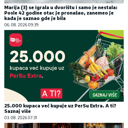
Marija (3) se igrala u dvorištu i samo je nestala:
Posle 42 godine otac je pronašao, zanemeo je
kada je saznao gde je bila
06. 08. 2026 09:39
25.000 kupaca već kupuje uz PerSu Extra. A ti?
Saznaj više
03. 08. 2026 07:31