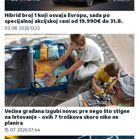
Hibrid broj 1 koji osvaja Evropu, sada po
specijalnoj akcijskoj ceni od 19.990€ do 31.8.
03. 08. 2026 13:23
Većina građana izgubi novac pre nego što stigne
na letovanje - ovih 7 troškova skoro niko ne
planira
15. 07. 2026 07:44