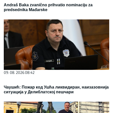
Andraš Baka zvanično prihvatio nominaciju za
predsednika Mađarske
09. 08. 2026 08:42
Чаушић: Пожар код Ушћа ликвидиран, наизазовнија
ситуација у Делиблатској пешчари