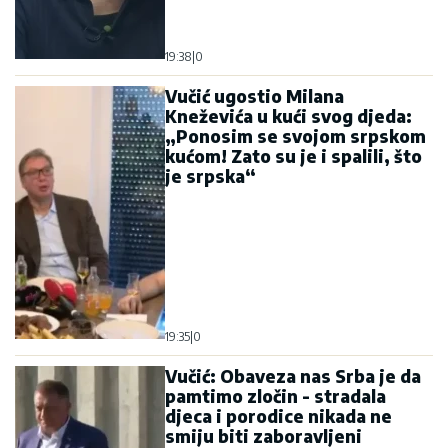
19:38
|
0
Vučić ugostio Milana
Kneževića u kući svog djeda:
„Ponosim se svojom srpskom
kućom! Zato su je i spalili, što
je srpska“
19:35
|
0
Vučić: Obaveza nas Srba je da
pamtimo zločin - stradala
djeca i porodice nikada ne
smiju biti zaboravljeni