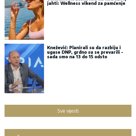
jahti: Wellness vikend za pamćenje
Knežević: Planirali su da razbiju i
ugase DNP, grdno su se prevarili -
sada smo na 13 do 15 odsto
Sve vijesti