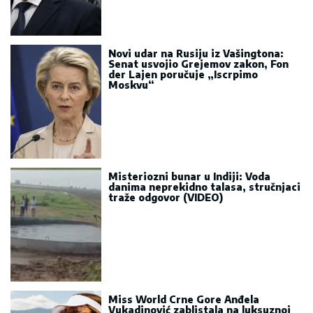
Novi udar na Rusiju iz Vašingtona:
Senat usvojio Grejemov zakon, Fon
der Lajen poručuje „Iscrpimo
Moskvu“
Misteriozni bunar u Indiji: Voda
danima neprekidno talasa, stručnjaci
traže odgovor (VIDEO)
Miss World Crne Gore Anđela
Vukadinović zablistala na luksuznoj