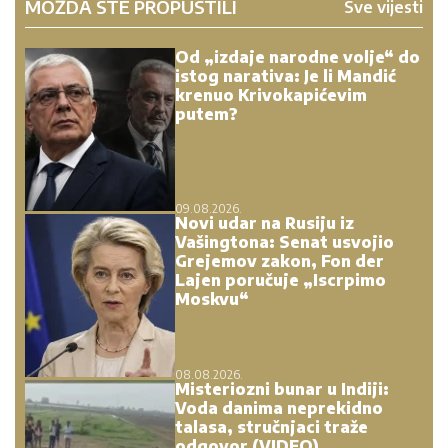
MOŽDA STE PROPUSTILI
Sve vijesti
Od „izdaje narodne volje“ do
istog narativa: Je li Mandić
krenuo Krivokapićevim
putem?
09.08.2026.
Novi udar na Rusiju iz
Vašingtona: Senat usvojio
Grejemov zakon, Fon der
Lajen poručuje „Iscrpimo
Moskvu“
08.08.2026.
Misteriozni bunar u Indiji:
Voda danima neprekidno
talasa, stručnjaci traže
odgovor (VIDEO)