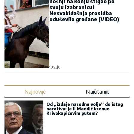
nošnji na konju stigao po
svoju izabranicu!
Nesvakidašnja prosidba
oduševila građane (VIDEO)
10:23
|
0
Najnovije
Najčitanije
Od „izdaje narodne volje“ do istog
narativa: Je li Mandić krenuo
Krivokapićevim putem?