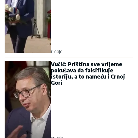
11:00
|
0
Vučić: Priština sve vrijeme
pokušava da falsifikuje
istoriju, a to nameću i Crnoj
Gori