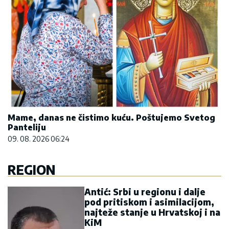
Mame, danas ne čistimo kuću. Poštujemo Svetog
Panteliju
09. 08. 2026 06:24
REGION
Antić: Srbi u regionu i dalje
pod pritiskom i asimilacijom,
najteže stanje u Hrvatskoj i na
KiM