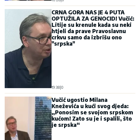
CRNA GORA NAS JE 4 PUTA
OPTUŽILA ZA GENOCID! Vučić:
Litije su krenule kada su neki
htjeli da prave Pravoslavnu
crkvu samo da izbrišu ono
"srpska"
19:38
|
0
Vučić ugostio Milana
Kneževića u kući svog djeda:
„Ponosim se svojom srpskom
kućom! Zato su je i spalili, što
je srpska“