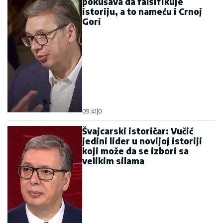
pokušava da falsifikuje
istoriju, a to nameću i Crnoj
Gori
09:41
|
0
Švajcarski istoričar: Vučić
jedini lider u novijoj istoriji
koji može da se izbori sa
velikim silama