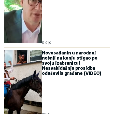
17:01
|
0
Novosađanin u narodnoj
nošnji na konju stigao po
svoju izabranicu!
Nesvakidašnja prosidba
oduševila građane (VIDEO)
10:23
|
0