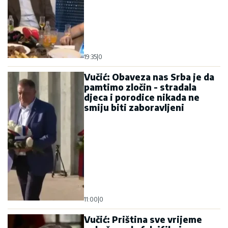
19:35
|
0
Vučić: Obaveza nas Srba je da
pamtimo zločin - stradala
djeca i porodice nikada ne
smiju biti zaboravljeni
11:00
|
0
Vučić: Priština sve vrijeme