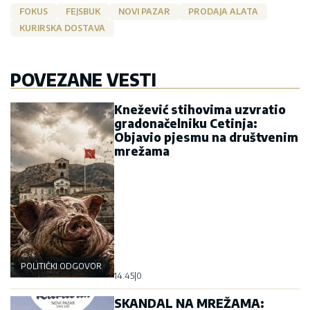
FOKUS
FEJSBUK
NOVI PAZAR
PRODAJA ALATA
KURIRSKA DOSTAVA
POVEZANE VESTI
Knežević stihovima uzvratio
gradonačelniku Cetinja:
Objavio pjesmu na društvenim
mrežama
POLITIČKI ODGOVOR
14:45
|
0
SKANDAL NA MREŽAMA: