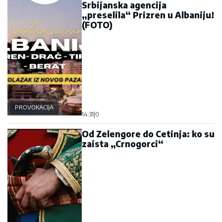
Srbijanska agencija
„preselila“ Prizren u Albaniju!
(FOTO)
PROVOKACIJA
14:31
|
0
Od Zelengore do Cetinja: ko su
zaista „Crnogorci“