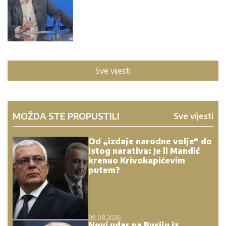
Sve vijesti
MOŽDA STE PROPUSTILI
Sve vijesti
Od „izdaje narodne volje“ do
istog narativa: Je li Mandić
krenuo Krivokapićevim
putem?
09.08.2026.
Novi udar na Rusiju iz