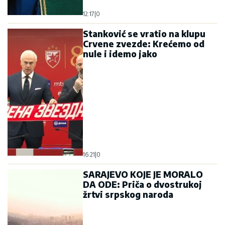
12:17
|
0
Stanković se vratio na klupu
Crvene zvezde: Krećemo od
nule i idemo jako
16:21
|
0
SARAJEVO KOJE JE MORALO
DA ODE: Priča o dvostrukoj
žrtvi srpskog naroda