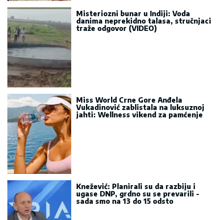
Misteriozni bunar u Indiji: Voda
danima neprekidno talasa, stručnjaci
traže odgovor (VIDEO)
Miss World Crne Gore Anđela
Vukadinović zablistala na luksuznoj
jahti: Wellness vikend za pamćenje
Knežević: Planirali su da razbiju i
ugase DNP, grdno su se prevarili -
sada smo na 13 do 15 odsto