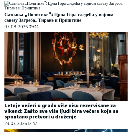
Сазнања „Политике”: Црна Гора следећа у војном
савезу Загреба, Тиране и Приштине
07. 08. 2026 09:14
Letnje večeri u gradu više nisu rezervisane za
vikend: Zašto sve više ljudi bira večeru koja se
spontano pretvori u druženje
23. 07. 2026 12:47