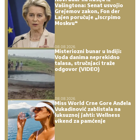
Vašingtona: Senat usvojio
Grejemov zakon, Fon der
Lajen poručuje „Iscrpimo
Moskvu“
08.08.2026.
Misteriozni bunar u Indiji:
Voda danima neprekidno
talasa, stručnjaci traže
odgovor (VIDEO)
08.08.2026.
Miss World Crne Gore Anđela
Vukadinović zablistala na
luksuznoj jahti: Wellness
vikend za pamćenje