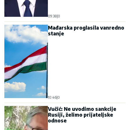
09:38
|
0
Mađarska proglasila vanredno
stanje
10:46
|
0
Vučić: Ne uvodimo sankcije
Rusiji, želimo prijateljske
odnose