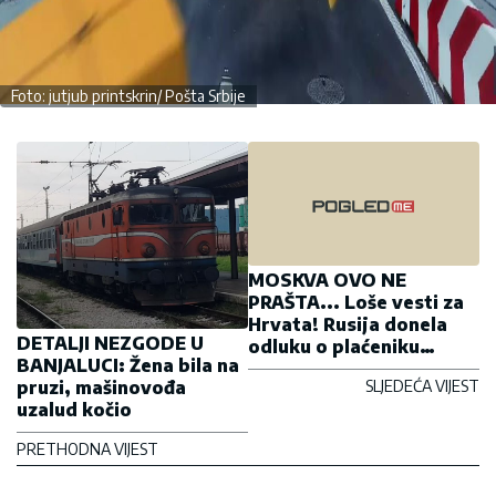
Foto: jutjub printskrin/ Pošta Srbije
MOSKVA OVO NE
PRAŠTA... Loše vesti za
Hrvata! Rusija donela
DETALJI NEZGODE U
odluku o plaćeniku
BANJALUCI: Žena bila na
Vjekoslavu!
pruzi, mašinovođa
SLJEDEĆA VIJEST
uzalud kočio
PRETHODNA VIJEST