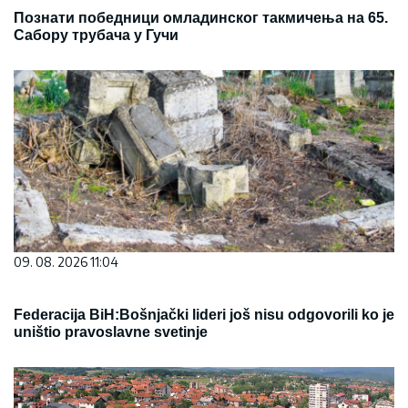
Познати победници омладинског такмичења на 65.
Сабору трубача у Гучи
09. 08. 2026 11:04
Federacija BiH:Bošnjački lideri još nisu odgovorili ko je
uništio pravoslavne svetinje