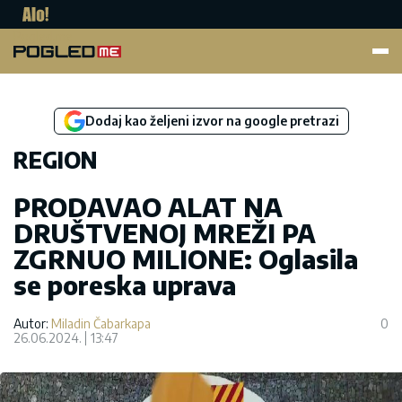
Pogled.me
Dodaj kao željeni izvor na google pretrazi
REGION
PRODAVAO ALAT NA
DRUŠTVENOJ MREŽI PA
ZGRNUO MILIONE: Oglasila
se poreska uprava
Autor:
Miladin Čabarkapa
0
26.06.2024.
13:47