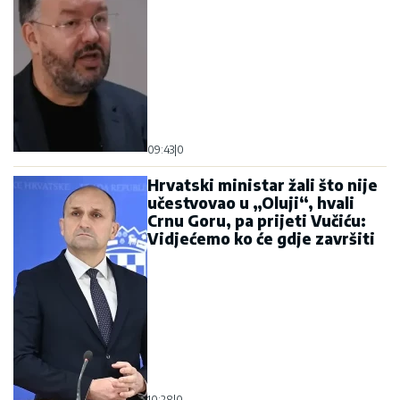
09:43
|
0
Hrvatski ministar žali što nije
učestvovao u „Oluji“, hvali
Crnu Goru, pa prijeti Vučiću:
Vidjećemo ko će gdje završiti
10:28
|
0