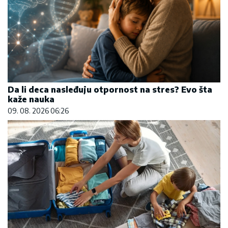
Da li deca nasleđuju otpornost na stres? Evo šta
kaže nauka
09. 08. 2026 06:26