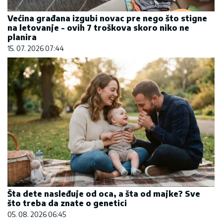
Većina građana izgubi novac pre nego što stigne
na letovanje - ovih 7 troškova skoro niko ne
planira
15. 07. 2026 07:44
Šta dete nasleđuje od oca, a šta od majke? Sve
što treba da znate o genetici
05. 08. 2026 06:45