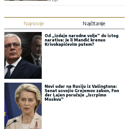
Najnovije
Najčitanije
Od „izdaje narodne volje“ do istog
narativa: Je li Mandić krenuo
Krivokapićevim putem?
Novi udar na Rusiju iz Vašingtona:
Senat usvojio Grejemov zakon, Fon
der Lajen poručuje „Iscrpimo
Moskvu“