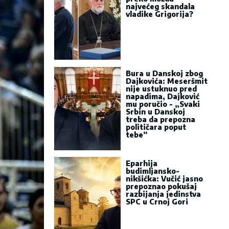
najvećeg skandala
vladike Grigorija?
Bura u Danskoj zbog
Dajkovića: Meseršmit
nije ustuknuo pred
napadima, Dajković
mu poručio - „Svaki
Srbin u Danskoj
treba da prepozna
političara poput
tebe“
Eparhija
budimljansko-
nikšićka: Vučić jasno
prepoznao pokušaj
razbijanja jedinstva
SPC u Crnoj Gori