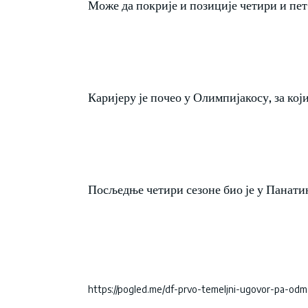
Може да покрије и позиције четири и пет
Каријеру је почео у Олимпијакосу, за који 
Посљедње четири сезоне био је у Панати
https://pogled.me/df-prvo-temeljni-ugovor-pa-odm