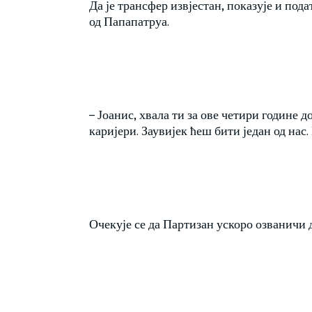
Да је трансфер извјестан, показује и под
од Папапатруа.
– Јоанис, хвала ти за ове четири године 
каријери. Заувијек ћеш бити један од на
Очекује се да Партизан ускоро озваничи д