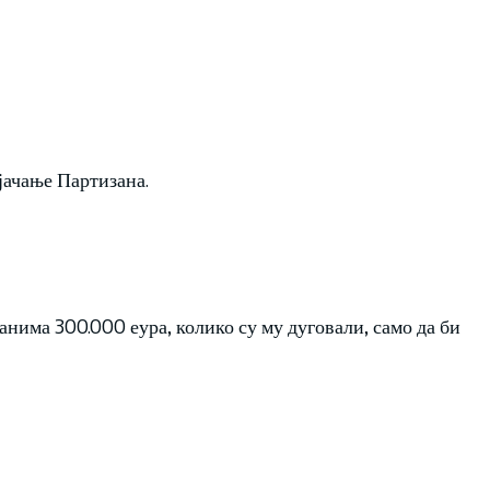
јачање Партизана.
нима 300.000 еура, колико су му дуговали, само да би