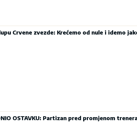
klupu Crvene zvezde: Krećemo od nule i idemo jak
IO OSTAVKU: Partizan pred promjenom trener