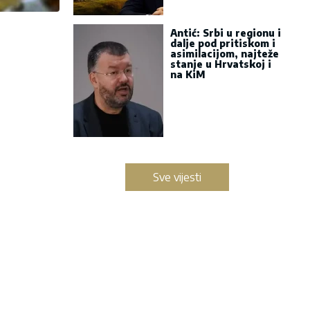
Antić: Srbi u regionu i
dalje pod pritiskom i
asimilacijom, najteže
stanje u Hrvatskoj i
na KiM
Sve vijesti