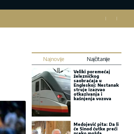
Najnovije
Najčitanije
Veliki poremećaj
železničkog
saobraćaja u
Engleskoj: Nestanak
struje izazvao
otkazivanja i
kašnjenja vozova
Medojević pita: Da li
će Sinod ćutke preći
preko možda