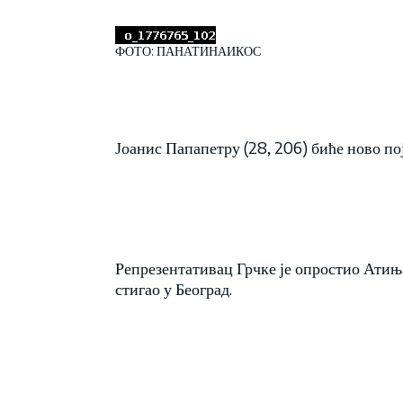
ФОТО: ПАНАТИНАИКОС
Јоанис Папапетру (28, 206) биће ново по
Репрезентативац Грчке је опростио Атиња
стигао у Београд.