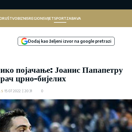
DRUŠTVO
BIZNIS
REGION
SVIJET
SPORT
ZABAVA
Dodaj kao željeni izvor na google pretrazi
ико појачање: Јоанис Папапетру
грач црно-бијелих
.s
15.07.2022.
20:31
0