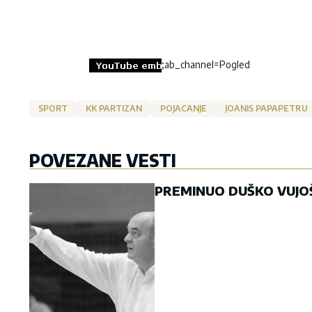
;ab_channel=Pogled
SPORT
KK PARTIZAN
POJACANJE
JOANIS PAPAPETRU
POVEZANE VESTI
PREMINUO DUŠKO VUJOŠEV