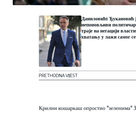
Даниловић: Ђукановић 
непоновљиви политичар
траје на негацији власти
хватању у лажи самог се
PRETHODNA VIJEST
Крилни кошаркаш опростио "зеленима" 30