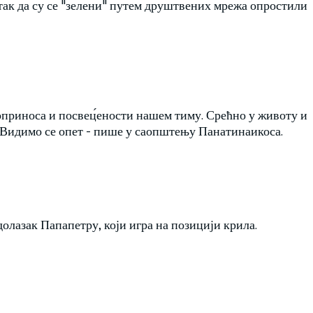
атак да су се "зелени" путем друштвених мрежа опростили
доприноса и посвец́ености нашем тиму. Срећно у животу и
с. Видимо се опет - пише у саопштењу Панатинаикоса.
олазак Папапетру, који игра на позицији крила.