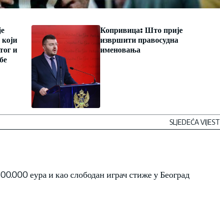
је
Копривица: Што прије
 који
извршити правосудна
тог и
именовања
бе
SLJEDEĆA VIJEST
0.000 еура и као слободан играч стиже у Београд