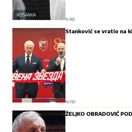
KOŠARKA
15:31
|
0
Stanković se vratio na 
16:21
|
0
ŽELJKO OBRADOVIĆ PODN