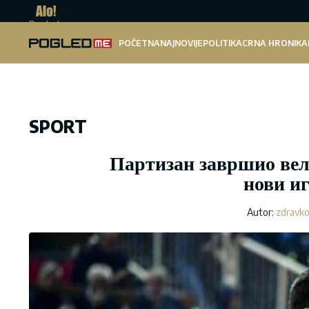
Pogled.me
POČETNA
NAJNOVIJE
POLITIKA
CRNA HRONIKA
SPORT
Партизан завршио вел
нови и
Autor:
zdravko