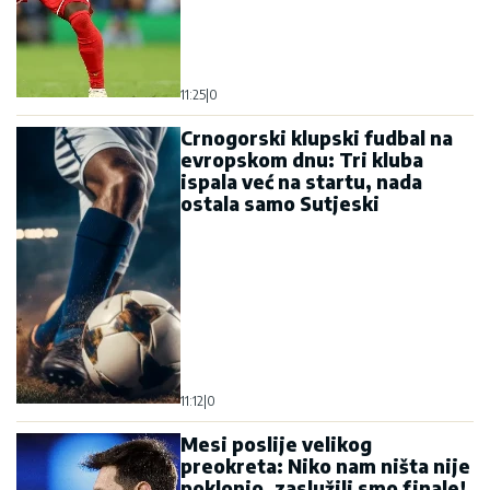
11:25
|
0
Crnogorski klupski fudbal na
evropskom dnu: Tri kluba
ispala već na startu, nada
ostala samo Sutjeski
11:12
|
0
Mesi poslije velikog
preokreta: Niko nam ništa nije
poklonio, zaslužili smo finale!