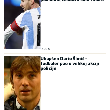
12:09
|
0
Uhapšen Dario Šimić -
fudbaler pao u velikoj akciji
policije