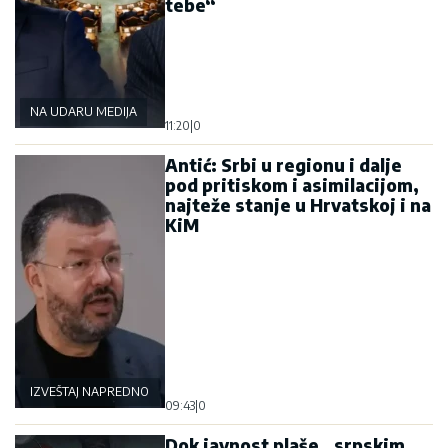
tebe“
NA UDARU MEDIJA
11:20
|
0
Antić: Srbi u regionu i dalje
pod pritiskom i asimilacijom,
najteže stanje u Hrvatskoj i na
KiM
IZVEŠTAJ NAPREDNOG KLUBA
09:43
|
0
Dok javnost plaše „srpskim