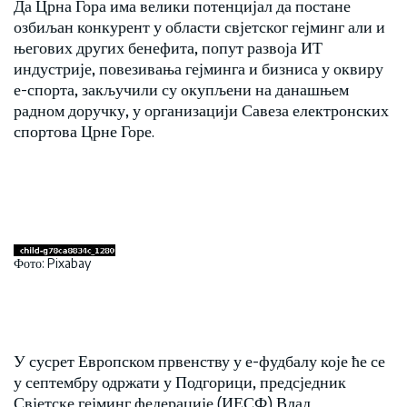
Да Црна Гора има велики потенцијал да постане
озбиљан конкурент у области свјетског гејминг али и
његових других бенефита, попут развоја ИТ
индустрије, повезивања гејминга и бизниса у оквиру
е-спорта, закључили су окупљени на данашњем
радном доручку, у организацији Савеза електронских
спортова Црне Горе.
Фото: Pixabay
У сусрет Европском првенству у е-фудбалу које ће се
у септембру одржати у Подгорици, предсједник
Свјетске гејминг федерације (ИЕСФ) Влад