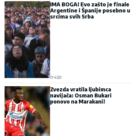
IMA BOGA! Evo zašto je finale
Argentine i Španije posebno u
srcima svih Srba
21:42
|
0
Zvezda vratila ljubimca
navijača: Osman Bukari
ponovo na Marakani!