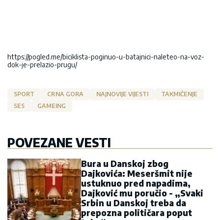
https://pogled.me/biciklista-poginuo-u-batajnici-naleteo-na-voz-
dok-je-prelazio-prugu/
SPORT
CRNA GORA
NAJNOVIJE VIJESTI
TAKMIČENJE
SES
GAMEING
POVEZANE VESTI
Bura u Danskoj zbog
Dajkovića: Meseršmit nije
ustuknuo pred napadima,
Dajković mu poručio - „Svaki
Srbin u Danskoj treba da
prepozna političara poput