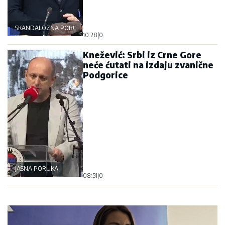
SKANDALOZNA PORUKA
10:28
|
0
Knežević: Srbi iz Crne Gore
neće ćutati na izdaju zvanične
Podgorice
JASNA PORUKA
08:51
|
0