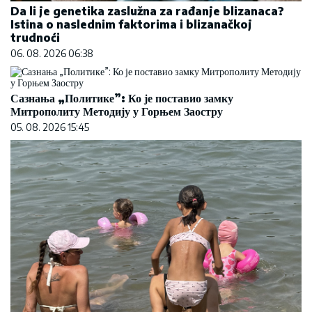
Da li je genetika zaslužna za rađanje blizanaca?
Istina o naslednim faktorima i blizanačkoj
trudnoći
06. 08. 2026 06:38
Сазнања „Политике”: Ко је поставио замку
Митрополиту Методију у Горњем Заостру
05. 08. 2026 15:45