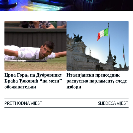
Црна Гора, па Дубровник:
Италијански председник
Браћа Ђоковић “на мети”
распустио парламент, следе
обожаватељки
избори
PRETHODNA VIJEST
SLJEDEĆA VIJEST