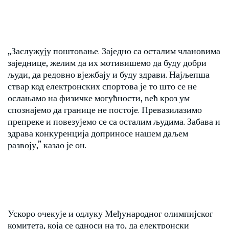
„Заслужују поштовање. Заједно са осталим члановима
заједнице, желим да их мотивишемо да буду добри
људи, да редовно вјежбају и буду здрави. Најљепша
ствар код електронских спортова је то што се не
ослањамо на физичке могућности, већ кроз ум
спознајемо да границе не постоје. Превазилазимо
препреке и повезујемо се са осталим људима. Забава и
здрава конкуренција доприносе нашем даљем
развоју,” казао је он.
Ускоро очекује и одлуку Међународног олимпијског
комитета, која се односи на то, да електронски