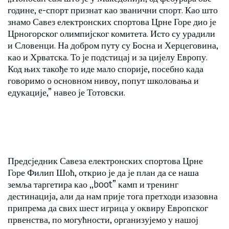
године, е-спорт признат као званични спорт. Као што
знамо Савез електронских спортова Црне Горе дио је
Црногорског олимпијског комитета. Исто су урадили
и Словенци. На добром путу су Босна и Херцеговина,
као и Хрватска. То је подстицај и за цијелу Европу.
Код њих такође то иде мало спорије, посебно када
говоримо о основном нивоу, попут школовања и
едукације,” навео је Тотовски.
Предсједник Савеза електронских спортова Црне
Горе Филип Шоћ, открио је да је план да се наша
земља таргетира као ,,boot” камп и тренинг
дестинација, али да нам прије тога претходи изазовна
припрема да свих шест игрица у оквиру Европског
првенства, по могућности, организујемо у нашој