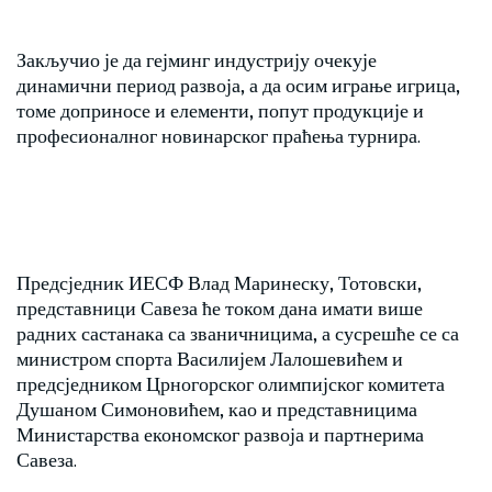
Закључио је да гејминг индустрију очекује
динамични период развоја, а да осим играње игрица,
томе доприносе и елементи, попут продукције и
професионалног новинарског праћења турнира.
Предсједник ИЕСФ Влад Маринеску, Тотовски,
представници Савеза ће током дана имати више
радних састанака са званичницима, а сусрешће се са
министром спорта Василијем Лалошевићем и
предсједником Црногорског олимпијског комитета
Душаном Симоновићем, као и представницима
Министарства економског развоја и партнерима
Савеза.