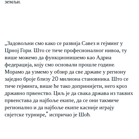
земљи.
,,Задовољни смо како се развија Савез и гејминг у
Црној Гори. Што се тиче професионалног нивоа, ту
више можемо да функционишемо као Адриа
федерација, коју смо основали прошле године.
Морамо да узмемо у обзир да све државе у региону
заједно броје близу 20 милиона становника. Што се
тиче гејминга, више ће тако допринијети, него кроз
државно првенство. Циљ је да свака држава из таквих
првенстава да најбоље екипе, да се они такмиче
регионално и да најбоље екипе касније играју
свјетске турнире,” испричао је Шоћ.