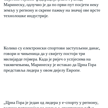
Маринеску, одлучио је да по први пут посјети неку
земљу у региону и скрене пажњу на значај ове врсте
технолошке индустрије.
Колико су електронски спортови заступљени данас,
говори и чињеница да у свијету постоји три
милијарде гејмера. Када је ријеч о успјесима на
такмичењима, Маринеску је истакао да Црна Гора
представља лидера у овом дијелу Европе.
,,Црна Гора је један од лидера у е-спорту у региону,
велики потенцијал не само у е-спортовима већ и