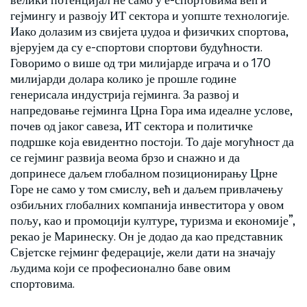
гејмингу и развоју ИТ сектора и уопште технологије.
Иако долазим из свијета џудоа и физичких спортова,
вјерујем да су е-спортови спортови будућности.
Говоримо о више од три милијарде играча и о 170
милијарди долара колико је прошле године
генерисала индустрија гејминга. За развој и
напредовање гејминга Црна Гора има идеалне услове,
почев од јаког савеза, ИТ сектора и политичке
подршке која евидентно постоји. То даје могућност да
се гејминг развија веома брзо и снажно и да
допринесе даљем глобалном позиционирању Црне
Горе не само у том смислу, већ и даљем привлачењу
озбиљних глобалних компанија инвеститора у овом
пољу, као и промоцији културе, туризма и економије”,
рекао је Маринеску. Он је додао да као представник
Свјетске гејминг федерације, жели дати на значају
људима који се професионално баве овим
спортовима.