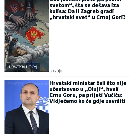
svetom“, šta se dešava iza
kulisa: Da li Zagreb gradi
„hrvatski svet“ u Crnoj Gori?
HRVATSKI UTICAJ
09:28
|
0
Hrvatski ministar žali što nije
učestvovao u „Oluji“, hvali
Crnu Goru, pa prijeti Vučiću:
Vidjećemo ko će gdje završiti