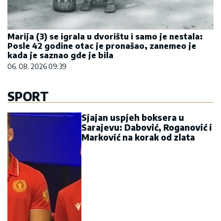
Marija (3) se igrala u dvorištu i samo je nestala:
Posle 42 godine otac je pronašao, zanemeo je
kada je saznao gde je bila
06. 08. 2026 09:39
SPORT
Sjajan uspjeh boksera u
Sarajevu: Dabović, Roganović i
Marković na korak od zlata