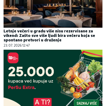
Letnje večeri u gradu više nisu rezervisane za
vikend: Zašto sve više ljudi bira večeru koja se
spontano pretvori u druženje
23. 07. 2026 12:47