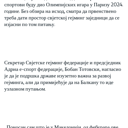
спортови буду дио Олимпијских игара у Паризу 2024.
године. Без обзира на исход, сматра да првенствено
треба дати простор свјетској гејминг заједници да се
изјасни по том питању.
Секретар Свјетске гејминг федерације и предсједник
Адриа е-спорт федерације, Бобан Тотовски, нагласио
је да је подршка државе изузетно важна за развој
гејминга, али да примијећује да на Балкану то иде
узлазном путањом.
,,Поносан сам што је у Македонији, од фебурара ове