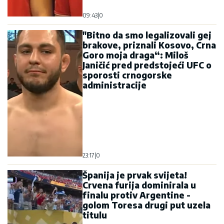
09:43
|
0
"Bitno da smo legalizovali gej
brakove, priznali Kosovo, Crna
Goro moja draga“: Miloš
Janičić pred predstojeći UFC o
sporosti crnogorske
administracije
23:17
|
0
Španija je prvak svijeta!
Crvena furija dominirala u
finalu protiv Argentine -
golom Toresa drugi put uzela
titulu