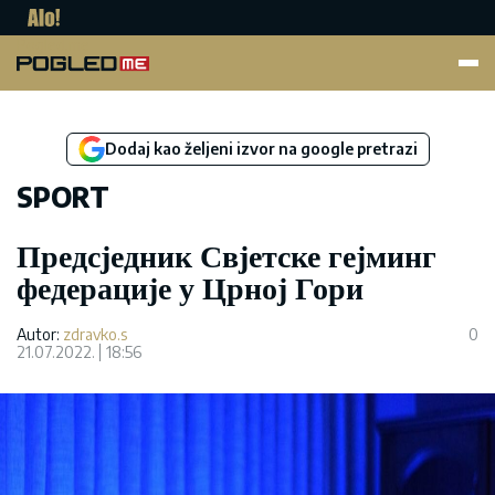
Pogled.me
Dodaj kao željeni izvor na google pretrazi
SPORT
Предсједник Свјетске гејминг
федерације у Црној Гори
Autor:
zdravko.s
0
21.07.2022.
18:56