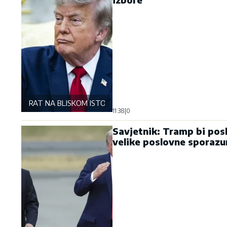
RAT NA BLISKOM ISTOKU
11:38
|
0
Savjetnik: Tramp bi pos
velike poslovne sporaz