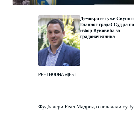
Демократе туже Скупш
Главног града: Суд да 
избор Вуковића за
градоначелника
PRETHODNA VIJEST
Фудбалери Реал Мадрида савладали су Јув