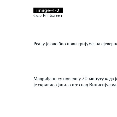
Фото: Printscreen
Реалу је ово био први тријумф на сјеверн
Мадриђани су повели у 20. минуту када је
је скривио Данило и то над Винисијусом