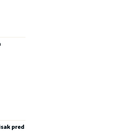
a
tisak pred