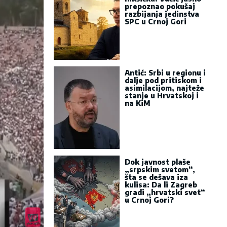
prepoznao pokušaj
razbijanja jedinstva
SPC u Crnoj Gori
Antić: Srbi u regionu i
dalje pod pritiskom i
asimilacijom, najteže
stanje u Hrvatskoj i
na KiM
Dok javnost plaše
„srpskim svetom“,
šta se dešava iza
kulisa: Da li Zagreb
gradi „hrvatski svet“
u Crnoj Gori?