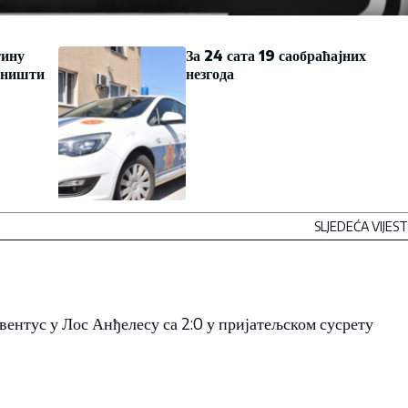
тину
За 24 сата 19 саобраћајних
поништи
незгода
SLJEDEĆA VIJEST
ентус у Лос Анђелесу са 2:0 у пријатељском сусрету