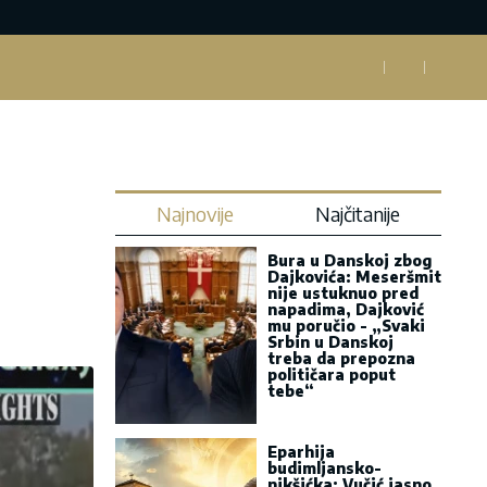
Najnovije
Najčitanije
Bura u Danskoj zbog
Dajkovića: Meseršmit
nije ustuknuo pred
napadima, Dajković
mu poručio - „Svaki
Srbin u Danskoj
treba da prepozna
političara poput
tebe“
Eparhija
budimljansko-
nikšićka: Vučić jasno