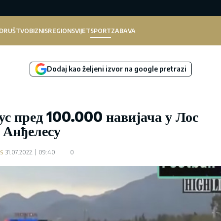
DRUŠTVO
BIZNIS
REGION
SVIJET
SPORT
ZABAVA
Dodaj kao željeni izvor na google pretrazi
ус пред 100.000 навијача у Лос
Анђелесу
s
31.07.2022.
09:40
0