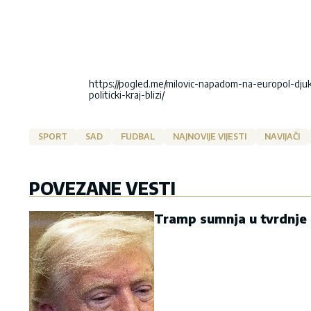
https://pogled.me/milovic-napadom-na-europol-dj
politicki-kraj-blizi/
SPORT
SAD
FUDBAL
NAJNOVIJE VIJESTI
NAVIJAČI
POVEZANE VESTI
Tramp sumnja u tvrdnje 