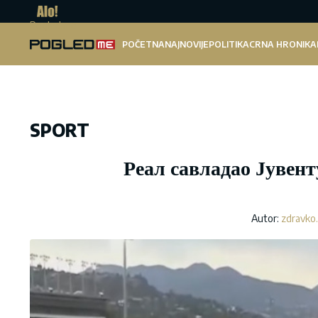
Pogled.me
POČETNA
NAJNOVIJE
POLITIKA
CRNA HRONIKA
SPORT
Реал савладао Јувент
Autor:
zdravko.