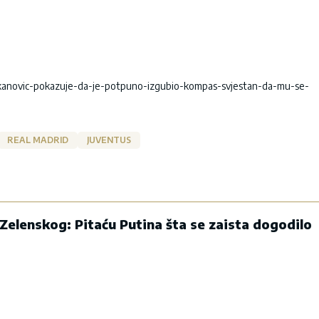
ukanovic-pokazuje-da-je-potpuno-izgubio-kompas-svjestan-da-mu-se-
REAL MADRID
JUVENTUS
Zelenskog: Pitaću Putina šta se zaista dogodilo