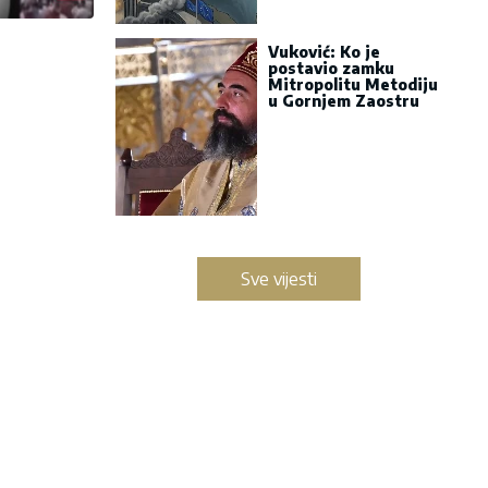
Vuković: Ko je
postavio zamku
Mitropolitu Metodiju
u Gornjem Zaostru
Sve vijesti