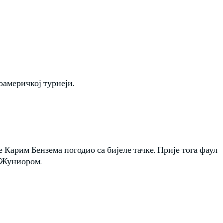
оамеричкој турнеји.
 Карим Бензема погодио са бијеле тачке. Прије тога фаул
 Жуниором.