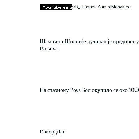
;ab_channel=AhmedMohamed
Шампион Шпаније дулирао је предност у 
Ваљеха.
На стазиону Роуз Бол окупило се око 100.
Извор: Дан