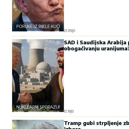
PORUKE IZ BIJELE KUĆE
21:09
|
0
SAD i Saudijska Arabija 
obogaćivanju uranijuma
NUKLEARNI SPORAZUM
12:16
|
0
Tramp gubi strpljenje zbo
izbore