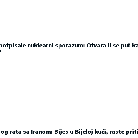
potpisale nuklearni sporazum: Otvara li se put k
?
g rata sa Iranom: Bijes u Bijeloj kući, raste pri