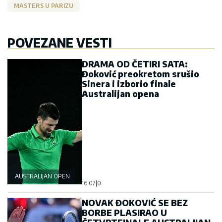
MASTERS U PARIZU
POVEZANE VESTI
DRAMA OD ČETIRI SATA:
Đoković preokretom srušio
Sinera i izborio finale
Australijan opena
AUSTRALIJAN OPEN
16:07
|
0
NOVAK ĐOKOVIĆ SE BEZ
BORBE PLASIRAO U