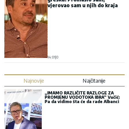
vjerovao sam u njih do kraja
14:01
|
0
Najnovije
Najčitanije
„IMAMO RAZLIČITE RAZLOGE ZA
PROMJENU VODOTOKA IBRA“ Vučić:
Pa da vidimo šta će da rade Albanci