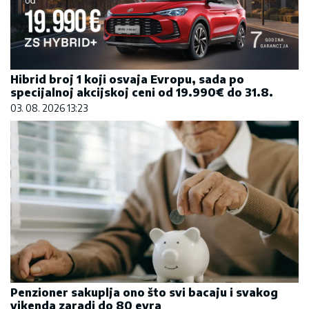
Hibrid broj 1 koji osvaja Evropu, sada po
specijalnoj akcijskoj ceni od 19.990€ do 31.8.
03. 08. 2026 13:23
Penzioner sakuplja ono što svi bacaju i svakog
vikenda zaradi do 80 evra