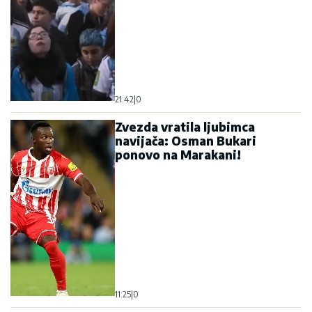
21:42
|
0
Zvezda vratila ljubimca
navijača: Osman Bukari
ponovo na Marakani!
11:25
|
0