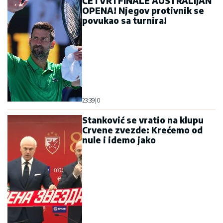
ČETVRTFINALE AUSTRALIJAN
OPENA! Njegov protivnik se
povukao sa turnira!
23:39
|
0
Stanković se vratio na klupu
Crvene zvezde: Krećemo od
nule i idemo jako