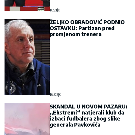
16:21
|
0
ŽELJKO OBRADOVIĆ PODNIO
OSTAVKU: Partizan pred
promjenom trenera
16:02
|
0
SKANDAL U NOVOM PAZARU:
„Ekstremi“ natjerali klub da
izbaci fudbalera zbog slike
generala Pavkovića