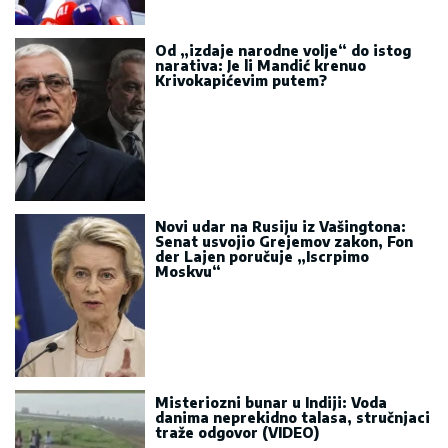
Od „izdaje narodne volje“ do istog
narativa: Je li Mandić krenuo
Krivokapićevim putem?
Novi udar na Rusiju iz Vašingtona:
Senat usvojio Grejemov zakon, Fon
der Lajen poručuje „Iscrpimo
Moskvu“
Misteriozni bunar u Indiji: Voda
danima neprekidno talasa, stručnjaci
traže odgovor (VIDEO)