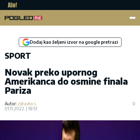
Pogled.me
Dodaj kao željeni izvor na google pretrazi
SPORT
Novak preko upornog
Amerikanca do osmine finala
Pariza
Autor:
zdravko.s
0
01.11.2022.
18:51