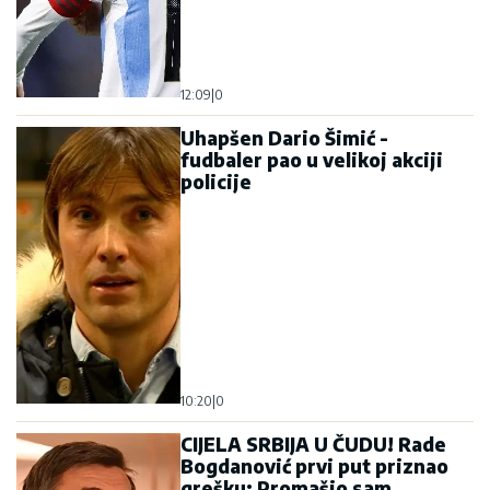
12:09
|
0
Uhapšen Dario Šimić -
fudbaler pao u velikoj akciji
policije
10:20
|
0
CIJELA SRBIJA U ČUDU! Rade
Bogdanović prvi put priznao
grešku: Promašio sam,