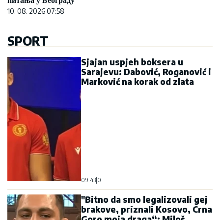
питања у Београду
10. 08. 2026 07:58
SPORT
Sjajan uspjeh boksera u
Sarajevu: Dabović, Roganović i
Marković na korak od zlata
09:43
|
0
"Bitno da smo legalizovali gej
brakove, priznali Kosovo, Crna
Goro moja draga“: Miloš