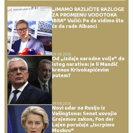
„IMAMO RAZLIČITE RAZLOGE
ZA PROMJENU VODOTOKA
IBRA“ Vučić: Pa da vidimo šta
će da rade Albanci
09.08.2026.
Od „izdaje narodne volje“ do
istog narativa: Je li Mandić
krenuo Krivokapićevim
putem?
09.08.2026.
Novi udar na Rusiju iz
Vašingtona: Senat usvojio
Grejemov zakon, Fon der
Lajen poručuje „Iscrpimo
Moskvu“