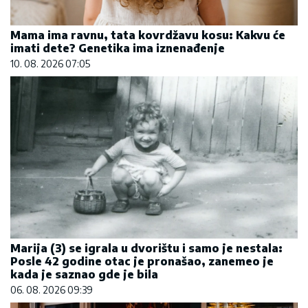
Mama ima ravnu, tata kovrdžavu kosu: Kakvu će
imati dete? Genetika ima iznenađenje
10. 08. 2026 07:05
Marija (3) se igrala u dvorištu i samo je nestala:
Posle 42 godine otac je pronašao, zanemeo je
kada je saznao gde je bila
06. 08. 2026 09:39