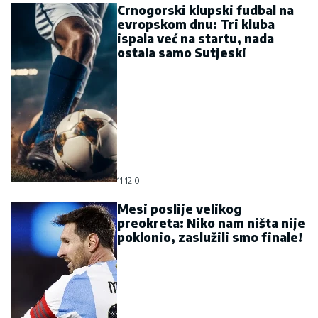
Crnogorski klupski fudbal na
evropskom dnu: Tri kluba
ispala već na startu, nada
ostala samo Sutjeski
11:12
|
0
Mesi poslije velikog
preokreta: Niko nam ništa nije
poklonio, zaslužili smo finale!