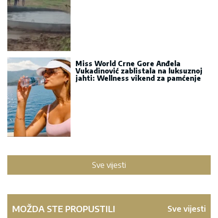
Miss World Crne Gore Anđela
Vukadinović zablistala na luksuznoj
jahti: Wellness vikend za pamćenje
Sve vijesti
MOŽDA STE PROPUSTILI
Sve vijesti