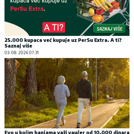
25.000 kupaca već kupuje uz PerSu Extra. A ti?
Saznaj više
03. 08. 2026 07:31
Evo u kojim banjama važi vaučer od 10.000 dinara