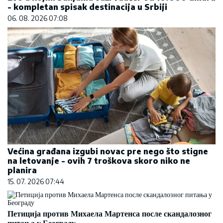
- kompletan spisak destinacija u Srbiji
06. 08. 2026 07:08
Većina građana izgubi novac pre nego što stigne
na letovanje - ovih 7 troškova skoro niko ne
planira
15. 07. 2026 07:44
Петиција против Михаела Мартенса после скандалозног