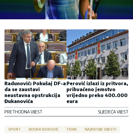
Radunović: Pokušaj DF-a
Perović izlazi iz pritvora,
da se zaustavi
prihvaćeno jemstvo
neustavna opstrukcija
vrijedno preko 400.000
Đukanovića
eura
PRETHODNA VIJEST
SLJEDEĆA VIJEST
SPORT
NOVAK ĐOKOVIĆ
TENIS
NAJNOVIJE VIJESTI