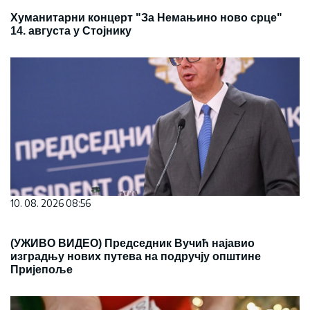
Хуманитарни концерт "За Немањино ново срце"
14. августа у Стојнику
10. 08. 2026 08:56
(УЖИВО ВИДЕО) Председник Вучић најавио
изградњу нових путева на подручју општине
Пријепоље