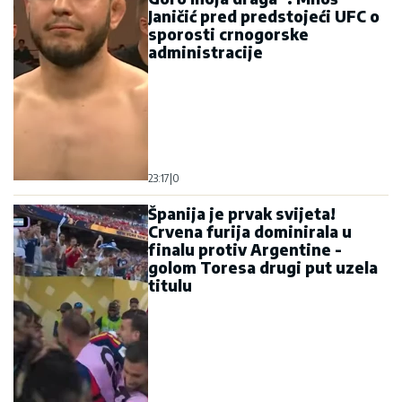
Janičić pred predstojeći UFC o
sporosti crnogorske
administracije
23:17
|
0
Španija je prvak svijeta!
Crvena furija dominirala u
finalu protiv Argentine -
golom Toresa drugi put uzela
titulu