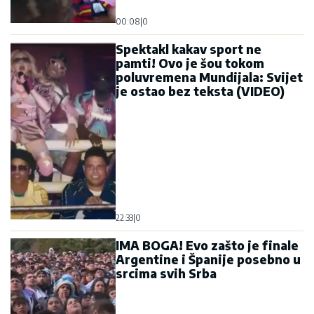
00:08
|
0
Spektakl kakav sport ne
pamti! Ovo je šou tokom
poluvremena Mundijala: Svijet
je ostao bez teksta (VIDEO)
22:33
|
0
IMA BOGA! Evo zašto je finale
Argentine i Španije posebno u
srcima svih Srba