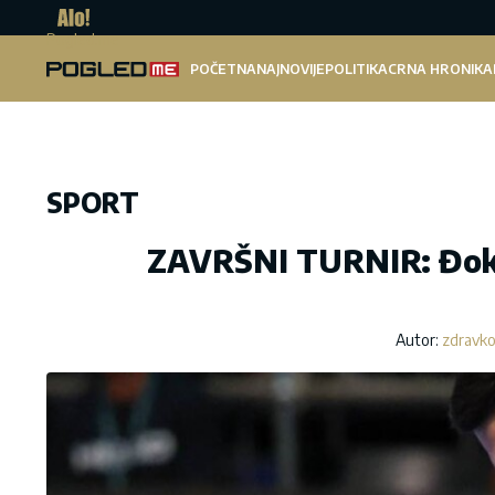
Pogled.me
POČETNA
NAJNOVIJE
POLITIKA
CRNA HRONIKA
SPORT
ZAVRŠNI TURNIR: Đokov
Autor:
zdravko