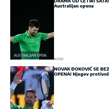
DRAMA OD ČETIRI SATA: Đ
Australijan opena
AUSTRALIJAN OPEN
16:07
|
0
NOVAK ĐOKOVIĆ SE BEZ
OPENA! Njegov protivnik