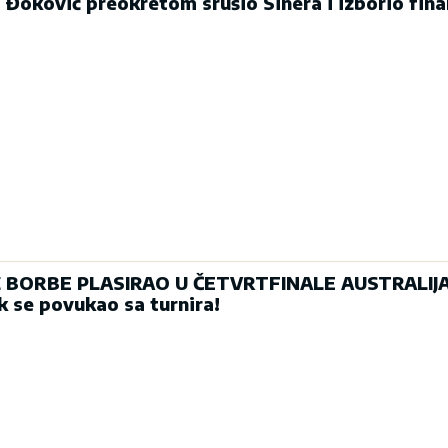
oković preokretom srušio Sinera i izborio fina
 BORBE PLASIRAO U ČETVRTFINALE AUSTRALIJ
 se povukao sa turnira!