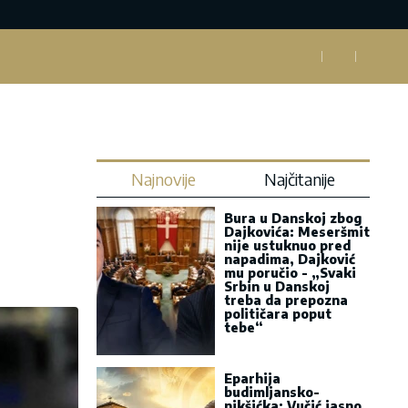
Najnovije
Najčitanije
Bura u Danskoj zbog
Dajkovića: Meseršmit
nije ustuknuo pred
napadima, Dajković
mu poručio - „Svaki
Srbin u Danskoj
treba da prepozna
političara poput
tebe“
Eparhija
budimljansko-
nikšićka: Vučić jasno