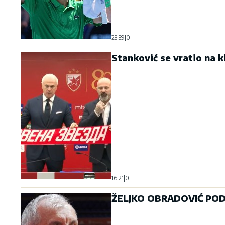
23:39
|
0
Stanković se vratio na 
16:21
|
0
ŽELJKO OBRADOVIĆ PODN