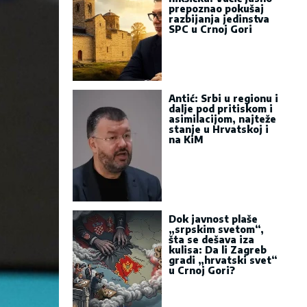
prepoznao pokušaj
razbijanja jedinstva
SPC u Crnoj Gori
Antić: Srbi u regionu i
dalje pod pritiskom i
asimilacijom, najteže
stanje u Hrvatskoj i
na KiM
Dok javnost plaše
„srpskim svetom“,
šta se dešava iza
kulisa: Da li Zagreb
gradi „hrvatski svet“
u Crnoj Gori?