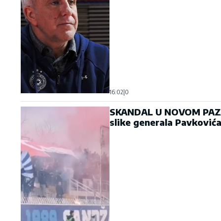
16:02
|
0
SKANDAL U NOVOM PAZARU
slike generala Pavković