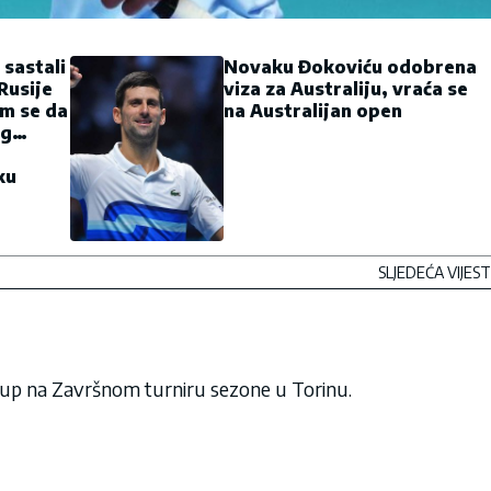
 sastali
Novaku Đokoviću odobrena
Rusije
viza za Australiju, vraća se
m se da
na Australijan open
og
ku
SLJEDEĆA VIJEST
up na Završnom turniru sezone u Torinu.