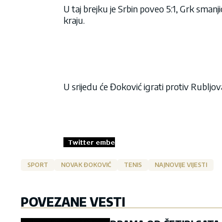
U taj brejku je Srbin poveo 5:1, Grk smanj
kraju.
U srijedu će Đoković igrati protiv Rubljo
SPORT
NOVAK ĐOKOVIĆ
TENIS
NAJNOVIJE VIJESTI
POVEZANE VESTI