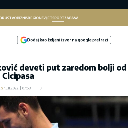
DRUŠTVO
BIZNIS
REGION
SVIJET
SPORT
ZABAVA
Dodaj kao željeni izvor na google pretrazi
ić deveti put zaredom bolji od
Cicipasa
.s
15.11.2022.
07:58
0