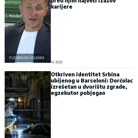
pred njim najveći izazov
karijere
FUDBALSKI VELIKAN
14:30
|
0
Otkriven identitet Srbina
ubijenog u Barseloni: Dorćolac
izrešetan u dvorištu zgrade,
egzekutor pobjegao