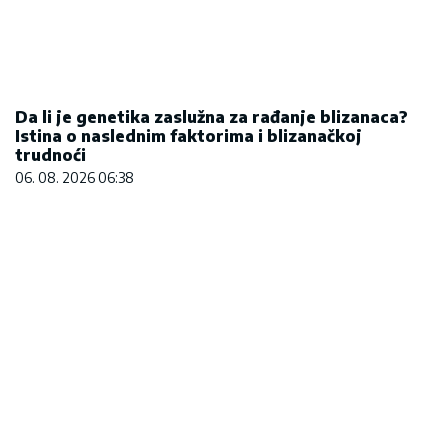
Da li je genetika zaslužna za rađanje blizanaca?
Istina o naslednim faktorima i blizanačkoj
trudnoći
06. 08. 2026 06:38