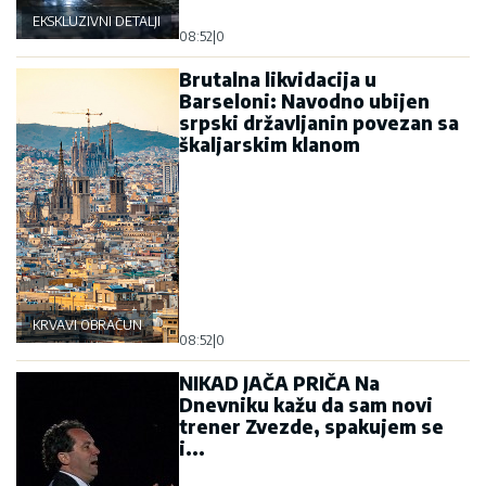
EKSKLUZIVNI DETALJI
08:52
|
0
Brutalna likvidacija u
Barseloni: Navodno ubijen
srpski državljanin povezan sa
škaljarskim klanom
KRVAVI OBRAČUN
08:52
|
0
NIKAD JAČA PRIČA Na
Dnevniku kažu da sam novi
trener Zvezde, spakujem se
i...