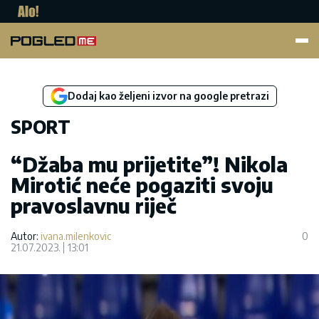
Pogled.me
Dodaj kao željeni izvor na google pretrazi
SPORT
“Džaba mu prijetite”! Nikola
Mirotić neće pogaziti svoju
pravoslavnu riječ
Autor:
ivana.milenkovic
0
21.07.2023.
13:01