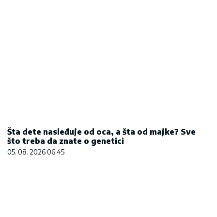
Šta dete nasleđuje od oca, a šta od majke? Sve
što treba da znate o genetici
05. 08. 2026 06:45