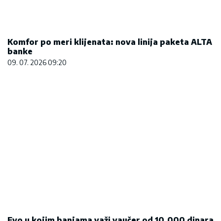
Komfor po meri klijenata: nova linija paketa ALTA
banke
09. 07. 2026 09:20
Evo u kojim banjama važi vaučer od 10.000 dinara