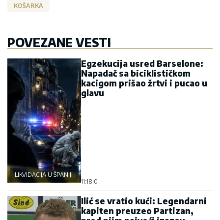
KOŠARKA
POVEZANE VESTI
Egzekucija usred Barselone:
Napadač sa biciklističkom
kacigom prišao žrtvi i pucao u
glavu
LIKVIDACIJA U ŠPANIJI
11:18
|
0
Ilić se vratio kući: Legendarni
kapiten preuzeo Partizan,