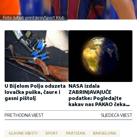
Foto: Jutjub printskrin/Sport Klub
U Bijelom Polju oduzeta
NASA izdala
lovačka puška, čaure i
ZABRINJAVAJUĆE
gasni pištolj
podatke: Pogledajte
kakav nas PAKAO čeka
2024. godine od
PRETHODNA VIJEST
SLJEDEĆA VIJEST
temperatura
GLAVNE VIJESTI
SPORT
PARTIZAN
BARSELONA