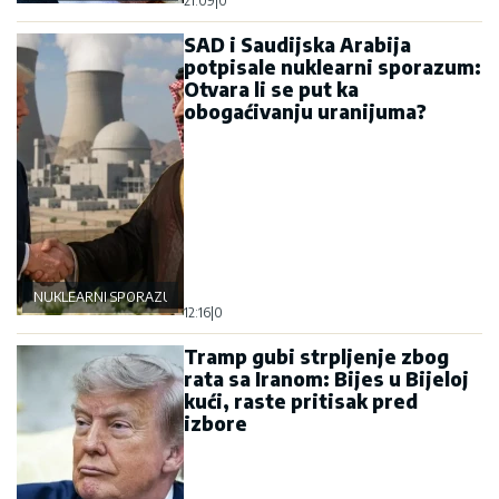
21:09
|
0
SAD i Saudijska Arabija
potpisale nuklearni sporazum:
Otvara li se put ka
obogaćivanju uranijuma?
NUKLEARNI SPORAZUM
12:16
|
0
Tramp gubi strpljenje zbog
rata sa Iranom: Bijes u Bijeloj
kući, raste pritisak pred
izbore