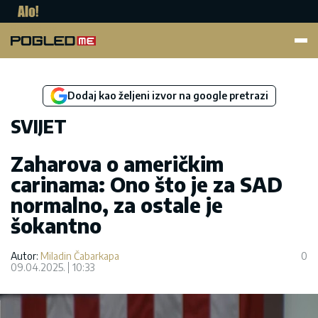
Pogled.me
Dodaj kao željeni izvor na google pretrazi
SVIJET
Zaharova o američkim
carinama: Ono što je za SAD
normalno, za ostale je
šokantno
Autor:
Miladin Čabarkapa
0
09.04.2025.
10:33