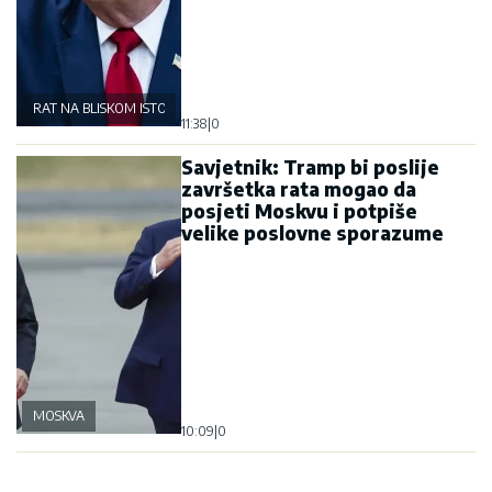
RAT NA BLISKOM ISTOKU
11:38
|
0
Savjetnik: Tramp bi poslije
završetka rata mogao da
posjeti Moskvu i potpiše
velike poslovne sporazume
MOSKVA
10:09
|
0