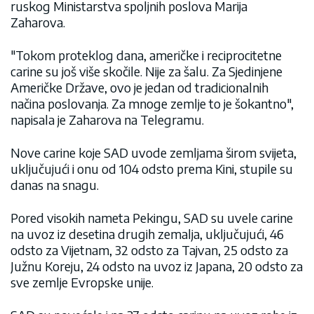
ruskog Ministarstva spoljnih poslova Marija
Zaharova.
"Tokom proteklog dana, američke i reciprocitetne
carine su još više skočile. Nije za šalu. Za Sjedinjene
Američke Države, ovo je jedan od tradicionalnih
načina poslovanja. Za mnoge zemlje to je šokantno",
napisala je Zaharova na Telegramu.
Nove carine koje SAD uvode zemljama širom svijeta,
uključujući i onu od 104 odsto prema Kini, stupile su
danas na snagu.
Pored visokih nameta Pekingu, SAD su uvele carine
na uvoz iz desetina drugih zemalja, uključujući, 46
odsto za Vijetnam, 32 odsto za Tajvan, 25 odsto za
Južnu Koreju, 24 odsto na uvoz iz Japana, 20 odsto za
sve zemlje Evropske unije.