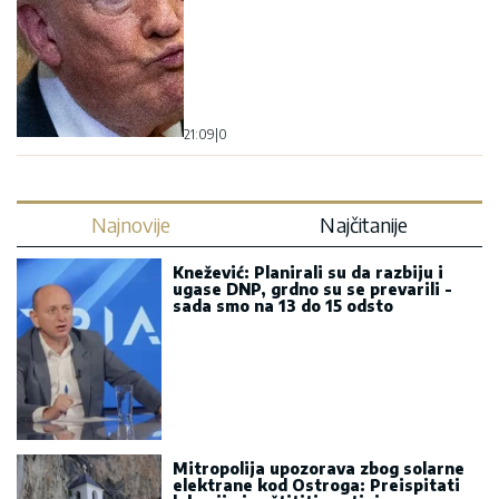
21:09
|
0
Najnovije
Najčitanije
Knežević: Planirali su da razbiju i
ugase DNP, grdno su se prevarili -
sada smo na 13 do 15 odsto
Mitropolija upozorava zbog solarne
elektrane kod Ostroga: Preispitati