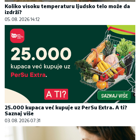
Koliko visoku temperaturu ljudsko telo može da
izdrži?
05. 08. 2026 14:12
25.000 kupaca već kupuje uz PerSu Extra. A ti?
Saznaj više
03. 08. 2026 07:31