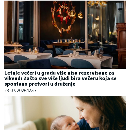
Letnje večeri u gradu više nisu rezervisane za
vikend: Zašto sve više ljudi bira večeru koja se
spontano pretvori u druženje
23. 07. 2026 12:47