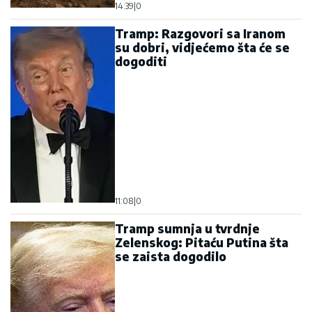
14:39
|
0
Tramp: Razgovori sa Iranom
su dobri, vidjećemo šta će se
dogoditi
11:08
|
0
Tramp sumnja u tvrdnje
Zelenskog: Pitaću Putina šta
se zaista dogodilo