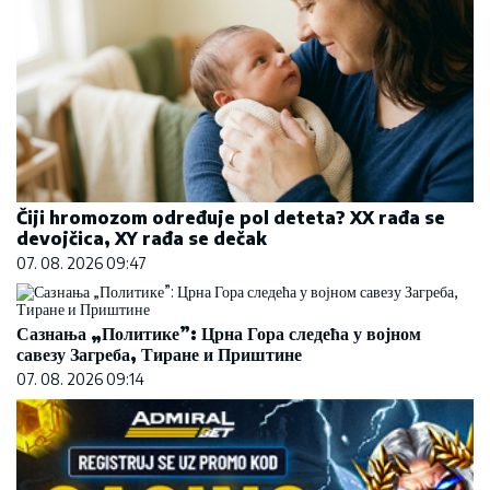
Čiji hromozom određuje pol deteta? XX rađa se
devojčica, XY rađa se dečak
07. 08. 2026 09:47
Сазнања „Политике”: Црна Гора следећа у војном
савезу Загреба, Тиране и Приштине
07. 08. 2026 09:14