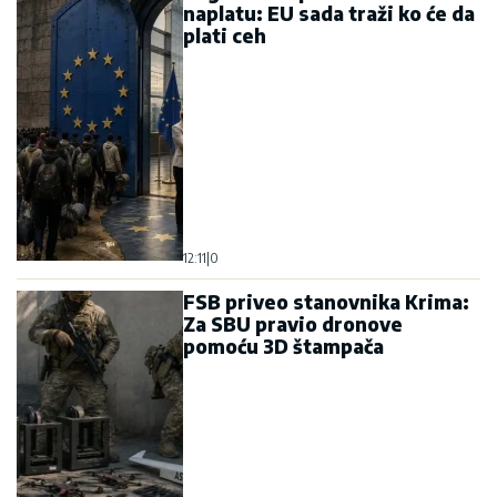
naplatu: EU sada traži ko će da
plati ceh
12:11
|
0
FSB priveo stanovnika Krima:
Za SBU pravio dronove
pomoću 3D štampača