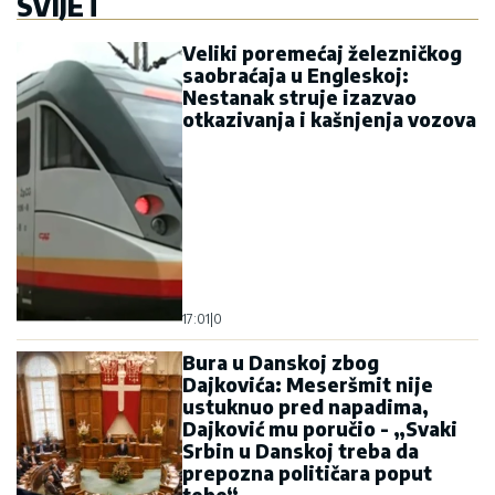
SVIJET
Veliki poremećaj železničkog
saobraćaja u Engleskoj:
Nestanak struje izazvao
otkazivanja i kašnjenja vozova
17:01
|
0
Bura u Danskoj zbog
Dajkovića: Meseršmit nije
ustuknuo pred napadima,
Dajković mu poručio - „Svaki
Srbin u Danskoj treba da
prepozna političara poput