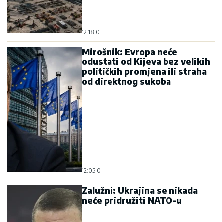
12:18
|
0
Mirošnik: Evropa neće
odustati od Kijeva bez velikih
političkih promjena ili straha
od direktnog sukoba
12:05
|
0
Zalužni: Ukrajina se nikada
neće pridružiti NATO-u