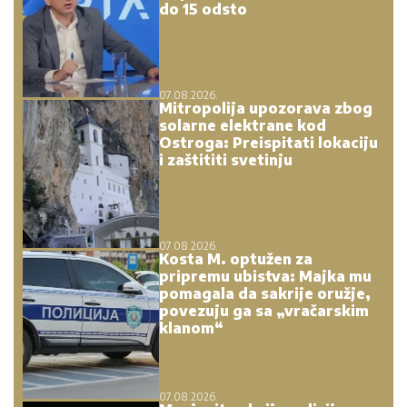
do 15 odsto
07.08.2026.
Mitropolija upozorava zbog
solarne elektrane kod
Ostroga: Preispitati lokaciju
i zaštititi svetinju
07.08.2026.
Kosta M. optužen za
pripremu ubistva: Majka mu
pomagala da sakrije oružje,
povezuju ga sa „vračarskim
klanom“
07.08.2026.