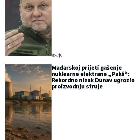
11:47
|
0
Mađarskoj prijeti gašenje
nuklearne elektrane „Pakš“:
Rekordno nizak Dunav ugrozio
proizvodnju struje