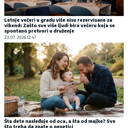
Letnje večeri u gradu više nisu rezervisane za
vikend: Zašto sve više ljudi bira večeru koja se
spontano pretvori u druženje
23. 07. 2026 12:47
Šta dete nasleđuje od oca, a šta od majke? Sve
što treba da znate o genetici