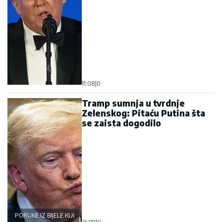
11:08
|
0
Tramp sumnja u tvrdnje
Zelenskog: Pitaću Putina šta
se zaista dogodilo
PORUKE IZ BIJELE KUĆE