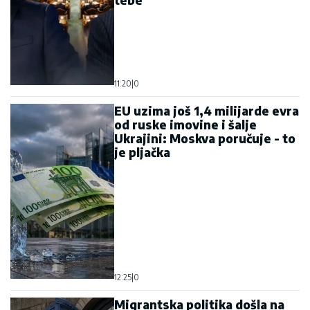
tebe“
11:20
|
0
EU uzima još 1,4 milijarde evra
od ruske imovine i šalje
Ukrajini: Moskva poručuje - to
je pljačka
12:25
|
0
Migrantska politika došla na