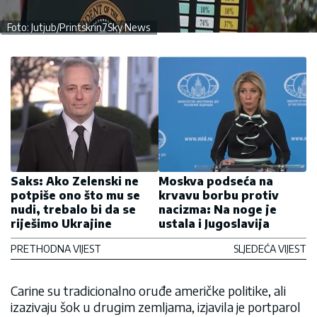
Foto: Jutjub/Printskrin7Sky News
Saks: Ako Zelenski ne
Moskva podseća na
potpiše ono što mu se
krvavu borbu protiv
nudi, trebalo bi da se
nacizma: Na noge je
riješimo Ukrajine
ustala i Jugoslavija
PRETHODNA VIJEST
SLJEDEĆA VIJEST
Carine su tradicionalno oruđe američke politike, ali
izazivaju šok u drugim zemljama, izjavila je portparol