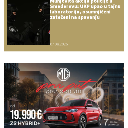
Munjevita akcija policije u
Smederevu: UKP upao u tajnu
laboratoriju, osumnjičeni
zatečeni na spavanju
07.08.2026.