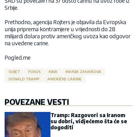
SAD su povećale i na 37 odsto carinu na uvoz robe iz
Srbije.
Prethodno, agencija Rojters je objavila da Evropska
unija priprema kontramjere u vrijednosti do 28
milijardi dolara protiv američkog uvoza kao odgovor
na uvedene carine.
Pogled.me
SVIJET
FOKUS
KINA
MARIJA ZAHAROVA
DONALD TRAMP
AMERIČKE CARINE
POVEZANE VESTI
Tramp: Razgovori sa Iranom
su dobri, vidjećemo šta će se
dogoditi