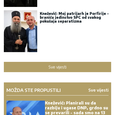
Knežević: Moj patrijarh je Porfirije -
braniću jedinstvo SPC od svakog
pokušaja separatizma
Sve vijesti
MOŽDA STE PROPUSTILI
Sve vijesti
Knežević: Planirali su da
razbiju i ugase DNP, grdno su
se prevarili - sada smo na 13