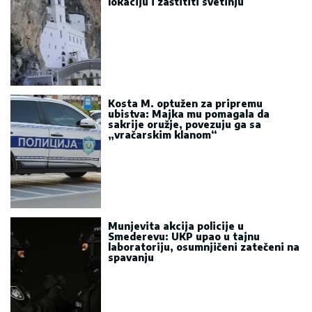
lokaciju i zaštititi svetinju
Kosta M. optužen za pripremu
ubistva: Majka mu pomagala da
sakrije oružje, povezuju ga sa
„vračarskim klanom“
Munjevita akcija policije u
Smederevu: UKP upao u tajnu
laboratoriju, osumnjičeni zatečeni na
spavanju