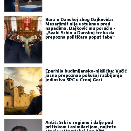
Bura u Danskoj zbog Dajkovića:
Meseršmit nije ustuknuo pred
napadima, Dajković mu poručio -
„Svaki Srbin u Danskoj treba da
prepozna političara poput tebe“
Eparhija budimljansko-nikšićka: Vučić
jasno prepoznao pokušaj razbijanja
jedinstva SPC u Crnoj Gori
Antić: Srbi u regionu i dalje pod
pritiskom i asimilacijom, najteže