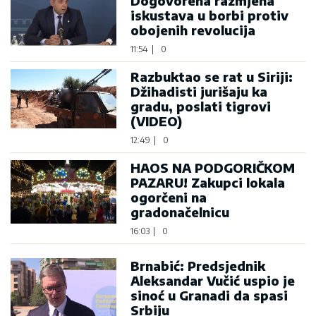
Dogovorena razmjena
iskustava u borbi protiv
obojenih revolucija
11:54
|
0
Razbuktao se rat u Siriji:
Džihadisti jurišaju ka
gradu, poslati tigrovi
(VIDEO)
12:49
|
0
HAOS NA PODGORIČKOM
PAZARU! Zakupci lokala
ogorčeni na
gradonačelnicu
16:03
|
0
Brnabić: Predsjednik
Aleksandar Vučić uspio je
sinoć u Granadi da spasi
Srbiju