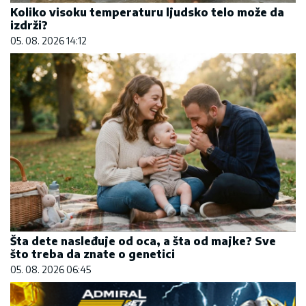
Koliko visoku temperaturu ljudsko telo može da
izdrži?
05. 08. 2026 14:12
Šta dete nasleđuje od oca, a šta od majke? Sve
što treba da znate o genetici
05. 08. 2026 06:45