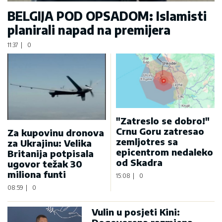
BELGIJA POD OPSADOM: Islamisti
planirali napad na premijera
11:37
|
0
"Zatreslo se dobro!"
Crnu Goru zatresao
Za kupovinu dronova
zemljotres sa
za Ukrajinu: Velika
epicentrom nedaleko
Britanija potpisala
od Skadra
ugovor težak 30
miliona funti
15:08
|
0
08:59
|
0
Vulin u posjeti Kini: