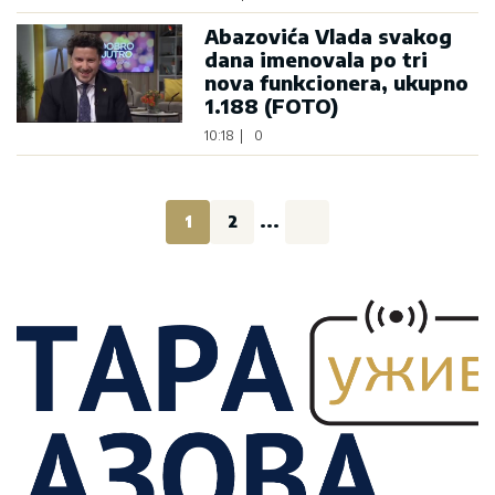
Abazovića Vlada svakog
dana imenovala po tri
nova funkcionera, ukupno
1.188 (FOTO)
10:18
|
0
1
2
...