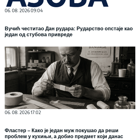
06. 08. 2026 09:04
Вучић честитао Дан рудара: Рударство опстаје као
један од стубова привреде
06. 08. 2026 17:02
Фластер – Како је један муж покушао да реши
проблем у кухињи, а добио предмет који данас