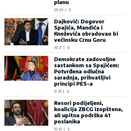
planu
09:20
|
0
Dajković: Dogovor
Spajića, Mandića i
Kneževića obradovao bi
većinsku Crnu Goru
18:27
|
0
Demokrate zadovoljne
sastankom sa Spajićem:
Potvrđena odlučna
saradnja, prihvatljivi
principi PES-a
17:29
|
0
Resori podijeljeni,
koalicija ZBCG izopštena,
ali upitna podrška 41
poslanika
10:47
|
0