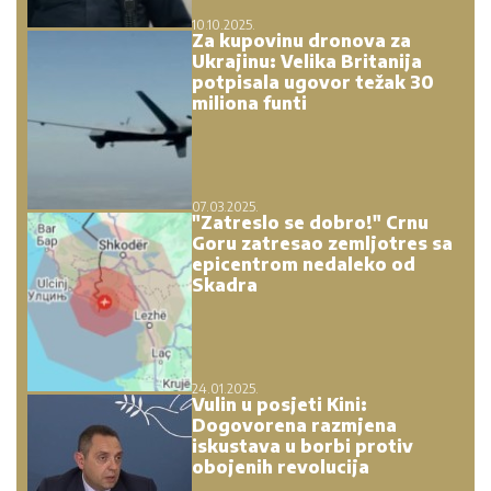
10.10.2025.
Za kupovinu dronova za
Ukrajinu: Velika Britanija
potpisala ugovor težak 30
miliona funti
07.03.2025.
"Zatreslo se dobro!" Crnu
Goru zatresao zemljotres sa
epicentrom nedaleko od
Skadra
24.01.2025.
Vulin u posjeti Kini:
Dogovorena razmjena
iskustava u borbi protiv
obojenih revolucija