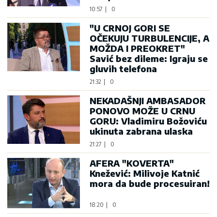
10:57
|
0
"U CRNOJ GORI SE
OČEKUJU TURBULENCIJE, A
MOŽDA I PREOKRET"
Savić bez dileme: Igraju se
gluvih telefona
21:32
|
0
NEKADAŠNJI AMBASADOR
PONOVO MOŽE U CRNU
GORU: Vladimiru Božoviću
ukinuta zabrana ulaska
21:27
|
0
AFERA "KOVERTA"
Knežević: Milivoje Katnić
mora da bude procesuiran!
18:20
|
0