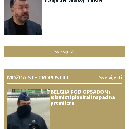
stanje u Hrvatskoj i na KiM
Sve vijesti
MOŽDA STE PROPUSTILI
Sve vijesti
BELGIJA POD OPSADOM:
Islamisti planirali napad na
premijera