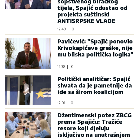
sopstvenog biračkog
tijela, Spajić odustao od
projekta suštinski
ANTISRPSKE VLADE
12:49
|
0
Pavićević: "Spajić ponovio
Krivokapićeve greške, nije
mu bliska politička logika"
12:38
|
0
Politički analitičar: Spajić
shvata da je pametnije da
ide sa širom koalicijom
12:01
|
0
Džentlmenski potez ZBCG
prema Spajiću: Tražiće
resore koji djeluju
isključivo na unutrašnjem