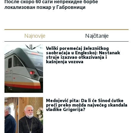
После скоро 60 сати непрекидне борбе
локализован пожар у Габровници
Najnovije
Najčitanije
Veliki poremećaj železničkog
saobraćaja u Engleskoj: Nestanak
struje izazvao otkazivanja i
kašnjenja vozova
Medojević pita: Da li će Sinod ćutke
preći preko možda najvećeg skandala
vladike Grigorija?