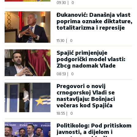
09:30
|
0
Đukanović: Današnja vlast
poprima oznake diktature,
totalitarizma i represije
15:30
|
0
Spajić primjenjuje
podgorički model vlasti:
Zbcg nadomak Vlade
08:53
|
0
Pregovori o novij
crnogorskoj Vladi se
nastavljaju: Bošnjaci
večeras kod Spajića
18:55
|
0
Politikolog: Pod pritiskom
javnosti, a dijelom i