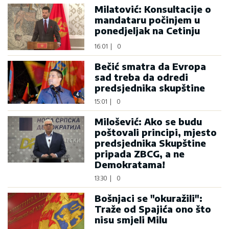
Milatović: Konsultacije o
mandataru počinjem u
ponedjeljak na Cetinju
16:01
|
0
Bečić smatra da Evropa
sad treba da odredi
predsjednika skupštine
15:01
|
0
Milošević: Ako se budu
poštovali principi, mjesto
predsjednika Skupštine
pripada ZBCG, a ne
Demokratama!
13:30
|
0
Bošnjaci se "okuražili":
Traže od Spajića ono što
nisu smjeli Milu