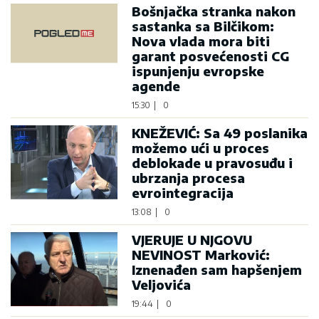
Bošnjačka stranka nakon
sastanka sa Bilčikom:
Nova vlada mora biti
garant posvećenosti CG
ispunjenju evropske
agende
15:30
|
0
KNEŽEVIĆ: Sa 49 poslanika
možemo ući u proces
deblokade u pravosuđu i
ubrzanja procesa
evrointegracija
13:08
|
0
VJERUJE U NJGOVU
NEVINOST Marković:
Iznenađen sam hapšenjem
Veljovića
19:44
|
0