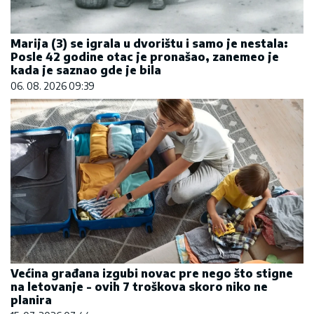
Marija (3) se igrala u dvorištu i samo je nestala:
Posle 42 godine otac je pronašao, zanemeo je
kada je saznao gde je bila
06. 08. 2026 09:39
Većina građana izgubi novac pre nego što stigne
na letovanje - ovih 7 troškova skoro niko ne
planira