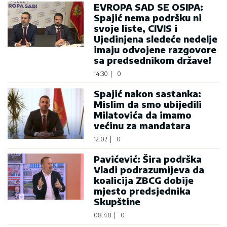
EVROPA SAD SE OSIPA:
Spajić nema podršku ni
svoje liste, CIVIS i
Ujedinjena sledeće nedelje
imaju odvojene razgovore
sa predsednikom države!
14:30
|
0
Spajić nakon sastanka:
Mislim da smo ubijedili
Milatovića da imamo
većinu za mandatara
12:02
|
0
Pavićević: Šira podrška
Vladi podrazumijeva da
koalicija ZBCG dobije
mjesto predsjednika
Skupštine
08:48
|
0