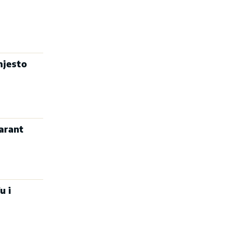
mjesto
arant
u i