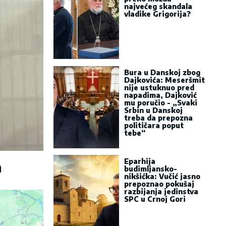
najvećeg skandala
vladike Grigorija?
Bura u Danskoj zbog
Dajkovića: Meseršmit
nije ustuknuo pred
napadima, Dajković
mu poručio - „Svaki
Srbin u Danskoj
treba da prepozna
političara poput
tebe“
Eparhija
a
budimljansko-
nikšićka: Vučić jasno
prepoznao pokušaj
razbijanja jedinstva
SPC u Crnoj Gori