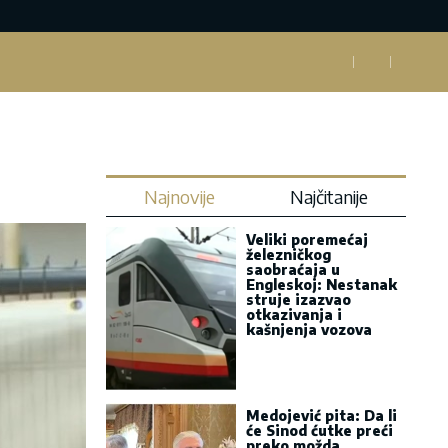
Najnovije
Najčitanije
Veliki poremećaj
železničkog
saobraćaja u
Engleskoj: Nestanak
struje izazvao
otkazivanja i
kašnjenja vozova
Medojević pita: Da li
će Sinod ćutke preći
preko možda