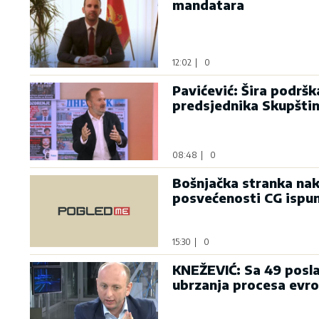
mandatara
12:02
|
0
Pavićević: Šira podrš
predsjednika Skupšti
08:48
|
0
Bošnjačka stranka nak
posvećenosti CG ispu
15:30
|
0
KNEŽEVIĆ: Sa 49 posla
ubrzanja procesa evro