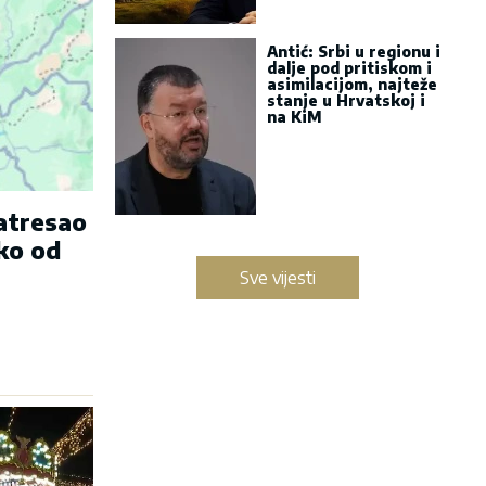
Antić: Srbi u regionu i
dalje pod pritiskom i
asimilacijom, najteže
stanje u Hrvatskoj i
na KiM
zatresao
ko od
Sve vijesti