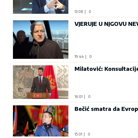
13:08
|
0
VJERUJE U NJGOVU NEV
19:44
|
0
Milatović: Konsultaci
16:01
|
0
Bečić smatra da Evrop
15:01
|
0