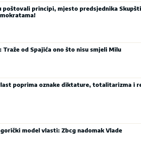
u poštovali principi, mjesto predsjednika Skupšt
emokratama!
: Traže od Spajića ono što nisu smjeli Milu
last poprima oznake diktature, totalitarizma i r
dgorički model vlasti: Zbcg nadomak Vlade