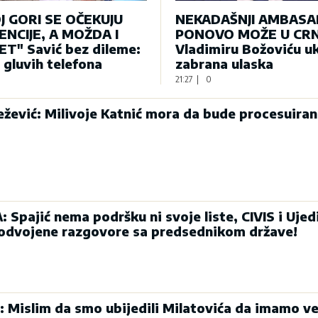
J GORI SE OČEKUJU
NEKADAŠNJI AMBAS
NCIJE, A MOŽDA I
PONOVO MOŽE U CRN
T" Savić bez dileme:
Vladimiru Božoviću u
e gluvih telefona
zabrana ulaska
21:27
|
0
ević: Milivoje Katnić mora da bude procesuiran
Spajić nema podršku ni svoje liste, CIVIS i Ujed
 odvojene razgovore sa predsednikom države!
: Mislim da smo ubijedili Milatovića da imamo ve