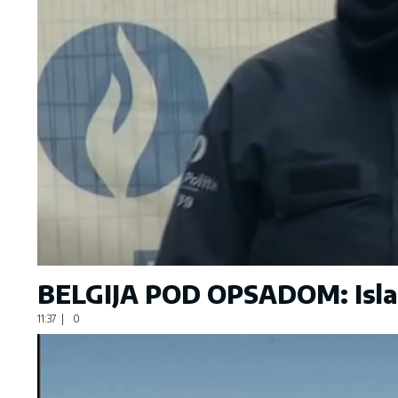
BELGIJA POD OPSADOM: Islami
11:37
|
0