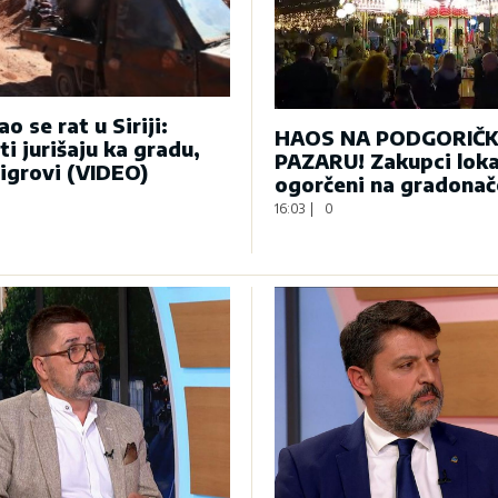
o se rat u Siriji:
HAOS NA PODGORIČ
ti jurišaju ka gradu,
PAZARU! Zakupci loka
tigrovi (VIDEO)
ogorčeni na gradonač
16:03
|
0