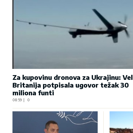
Za kupovinu dronova za Ukrajinu: Vel
Britanija potpisala ugovor težak 30
miliona funti
08:59
|
0