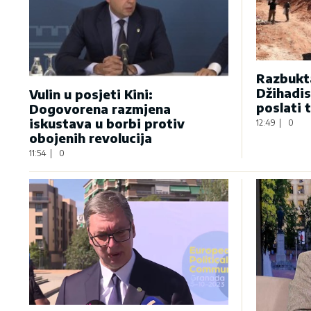
Razbukta
Džihadis
Vulin u posjeti Kini:
poslati 
Dogovorena razmjena
iskustava u borbi protiv
12:49
|
0
obojenih revolucija
11:54
|
0