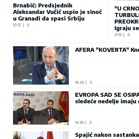
Brnabić: Predsjednik
"U CRNO
Aleksandar Vučić uspio je sinoć
TURBULE
u Granadi da spasi Srbiju
PREOKRE
10:57
|
0
Igraju s
21:32
|
0
AFERA "KOVERTA" Knež
18:20
|
0
EVROPA SAD SE OSIPA: 
sledeće nedelje imaju
14:30
|
0
Spajić nakon sastanka