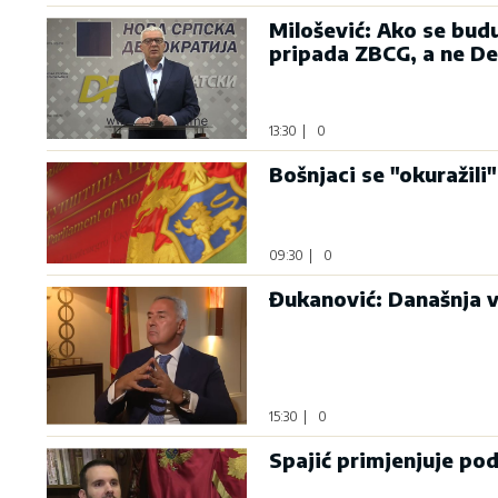
Milošević: Ako se bud
pripada ZBCG, a ne D
13:30
|
0
Bošnjaci se "okuražili"
09:30
|
0
Đukanović: Današnja v
15:30
|
0
Spajić primjenjuje po