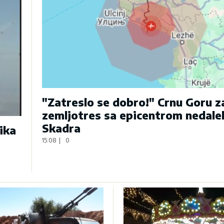
"Zatreslo se dobro!" Crnu Goru 
zemljotres sa epicentrom nedale
Skadra
ika
15:08
|
0