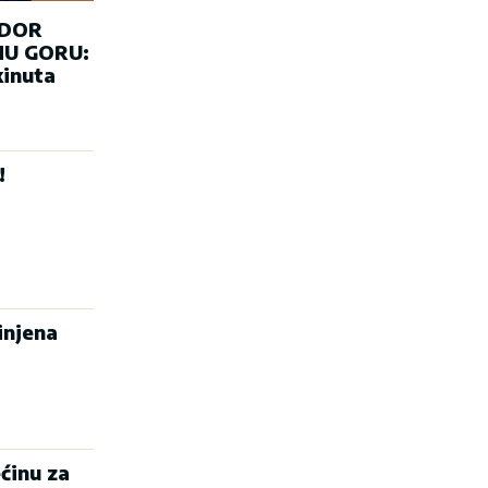
ADOR
U GORU:
kinuta
!
injena
ćinu za