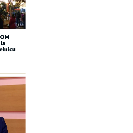
KOM
la
elnicu