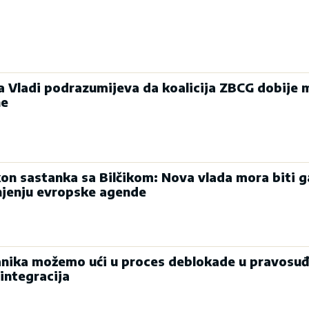
ka Vladi podrazumijeva da koalicija ZBCG dobije 
ne
on sastanka sa Bilčikom: Nova vlada mora biti g
njenju evropske agende
nika možemo ući u proces deblokade u pravosuđ
integracija