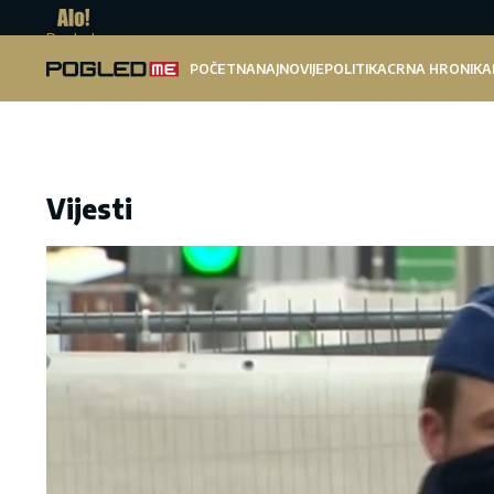
Pogled.me
POČETNA
NAJNOVIJE
POLITIKA
CRNA HRONIKA
Vijesti