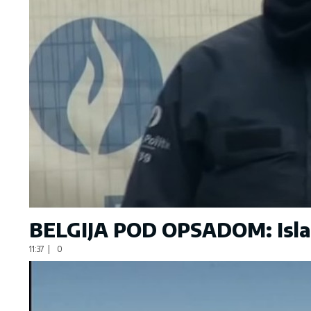
BELGIJA POD OPSADOM: Islami
11:37
|
0