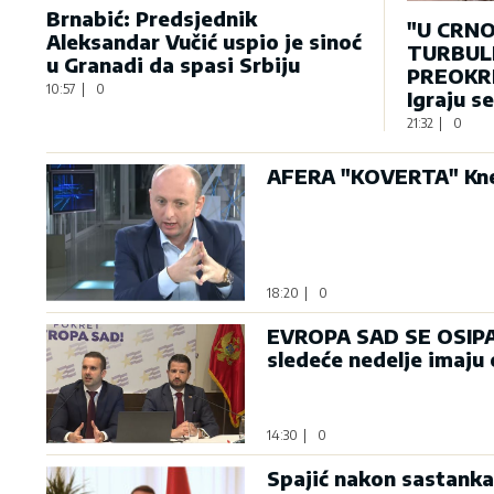
Brnabić: Predsjednik
"U CRNO
Aleksandar Vučić uspio je sinoć
TURBULE
u Granadi da spasi Srbiju
PREOKRE
10:57
|
0
Igraju s
21:32
|
0
AFERA "KOVERTA" Knež
18:20
|
0
EVROPA SAD SE OSIPA: 
sledeće nedelje imaju
14:30
|
0
Spajić nakon sastanka