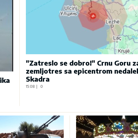
"Zatreslo se dobro!" Crnu Goru 
zemljotres sa epicentrom nedale
Skadra
ika
15:08
|
0