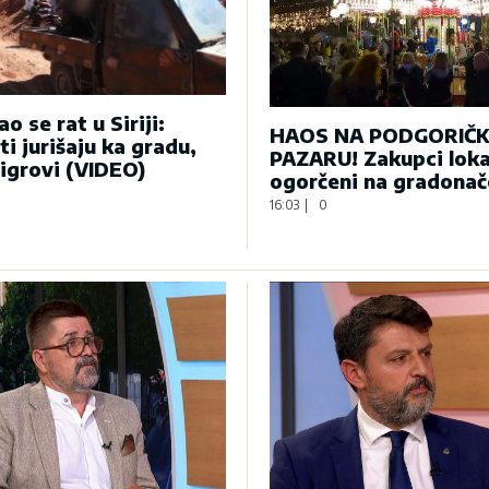
o se rat u Siriji:
HAOS NA PODGORIČ
ti jurišaju ka gradu,
PAZARU! Zakupci loka
tigrovi (VIDEO)
ogorčeni na gradonač
16:03
|
0