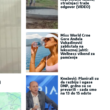
stručnjaci traže
odgovor (VIDEO)
Miss World Crne
Gore Anđela
Vukadinović
zablistala na
luksuznoj jahti:
Wellness vikend za
pamćenje
Knežević: Planirali su
a
da razbiju i ugase
DNP, grdno su se
prevarili - sada smo
na 13 do 15 odsto