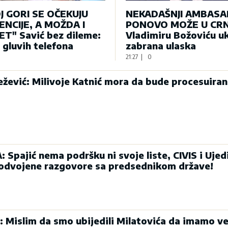
J GORI SE OČEKUJU
NEKADAŠNJI AMBAS
NCIJE, A MOŽDA I
PONOVO MOŽE U CRN
T" Savić bez dileme:
Vladimiru Božoviću u
e gluvih telefona
zabrana ulaska
21:27
|
0
ević: Milivoje Katnić mora da bude procesuiran
Spajić nema podršku ni svoje liste, CIVIS i Ujed
 odvojene razgovore sa predsednikom države!
: Mislim da smo ubijedili Milatovića da imamo ve