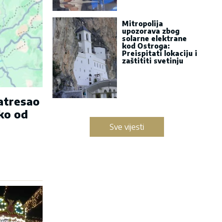
Mitropolija
upozorava zbog
solarne elektrane
kod Ostroga:
Preispitati lokaciju i
zaštititi svetinju
zatresao
ko od
Sve vijesti