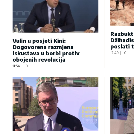
Razbukta
Džihadis
Vulin u posjeti Kini:
poslati 
Dogovorena razmjena
iskustava u borbi protiv
12:49
|
0
obojenih revolucija
11:54
|
0