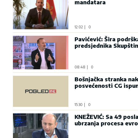
mandatara
12:02
|
0
Pavićević: Šira podrš
predsjednika Skupšti
08:48
|
0
Bošnjačka stranka nak
posvećenosti CG ispu
15:30
|
0
KNEŽEVIĆ: Sa 49 posla
ubrzanja procesa evro