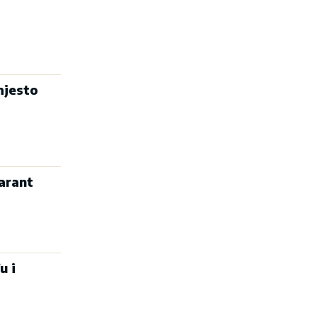
mjesto
arant
u i