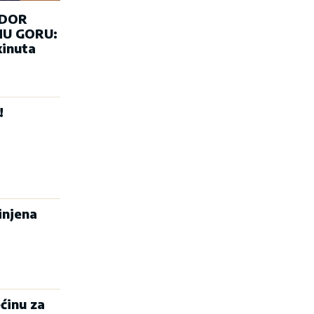
ADOR
U GORU:
kinuta
!
injena
ćinu za