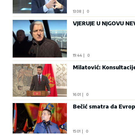
13:08
|
0
VJERUJE U NJGOVU NEV
19:44
|
0
Milatović: Konsultaci
16:01
|
0
Bečić smatra da Evrop
15:01
|
0