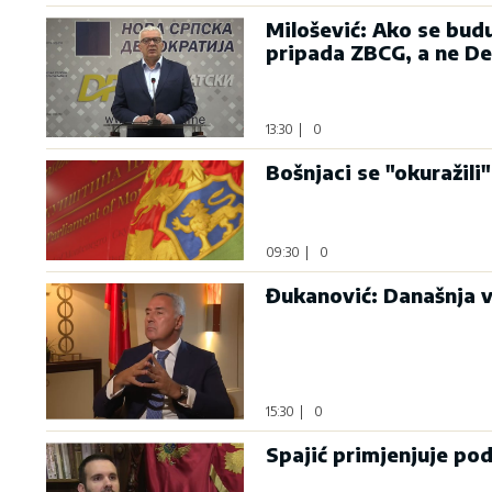
Milošević: Ako se bud
pripada ZBCG, a ne D
13:30
|
0
Bošnjaci se "okuražili"
09:30
|
0
Đukanović: Današnja v
15:30
|
0
Spajić primjenjuje po