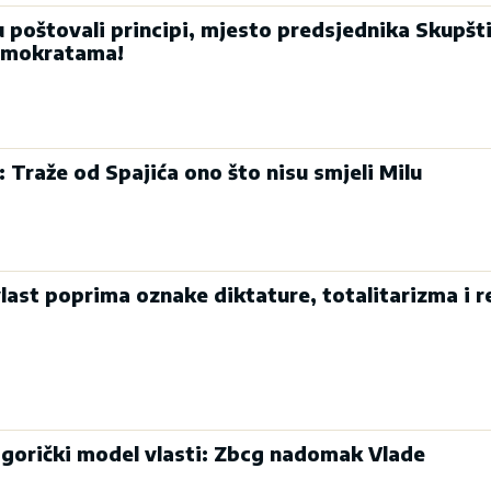
u poštovali principi, mjesto predsjednika Skupšt
emokratama!
: Traže od Spajića ono što nisu smjeli Milu
last poprima oznake diktature, totalitarizma i r
dgorički model vlasti: Zbcg nadomak Vlade