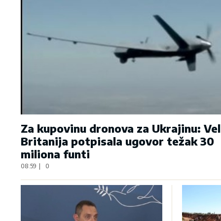
Za kupovinu dronova za Ukrajinu: Vel
Britanija potpisala ugovor težak 30
miliona funti
08:59
|
0