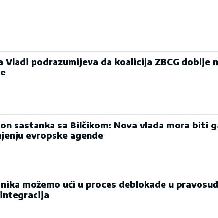
ka Vladi podrazumijeva da koalicija ZBCG dobije 
ne
on sastanka sa Bilčikom: Nova vlada mora biti g
njenju evropske agende
nika možemo ući u proces deblokade u pravosuđ
integracija