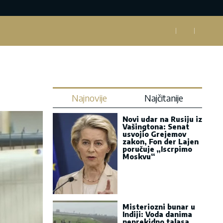
Najnovije
Najčitanije
Novi udar na Rusiju iz
Vašingtona: Senat
usvojio Grejemov
zakon, Fon der Lajen
poručuje „Iscrpimo
Moskvu“
Misteriozni bunar u
Indiji: Voda danima
neprekidno talasa,