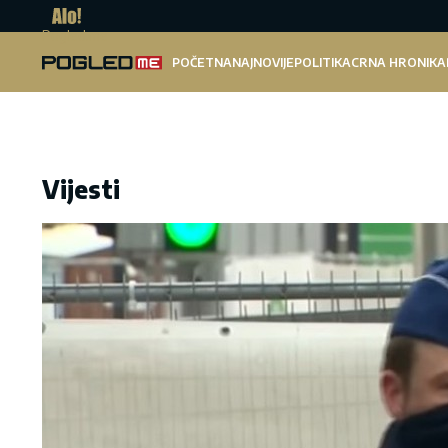
Pogled.me
POČETNA
NAJNOVIJE
POLITIKA
CRNA HRONIKA
Vijesti