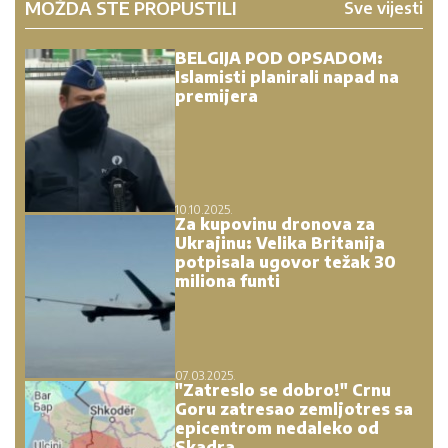
MOŽDA STE PROPUSTILI
Sve vijesti
BELGIJA POD OPSADOM:
Islamisti planirali napad na
premijera
10.10.2025.
Za kupovinu dronova za
Ukrajinu: Velika Britanija
potpisala ugovor težak 30
miliona funti
07.03.2025.
"Zatreslo se dobro!" Crnu
Goru zatresao zemljotres sa
epicentrom nedaleko od
Skadra