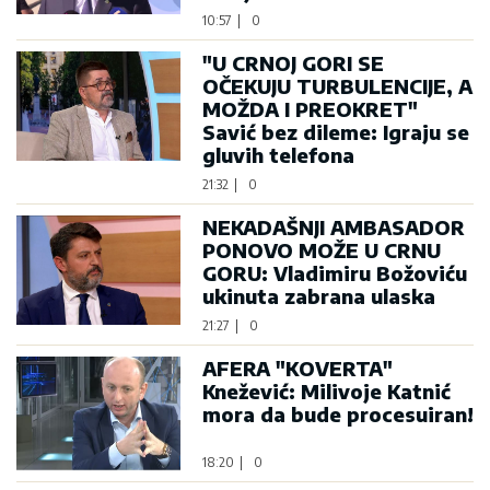
10:57
|
0
"U CRNOJ GORI SE
OČEKUJU TURBULENCIJE, A
MOŽDA I PREOKRET"
Savić bez dileme: Igraju se
gluvih telefona
21:32
|
0
NEKADAŠNJI AMBASADOR
PONOVO MOŽE U CRNU
GORU: Vladimiru Božoviću
ukinuta zabrana ulaska
21:27
|
0
AFERA "KOVERTA"
Knežević: Milivoje Katnić
mora da bude procesuiran!
18:20
|
0