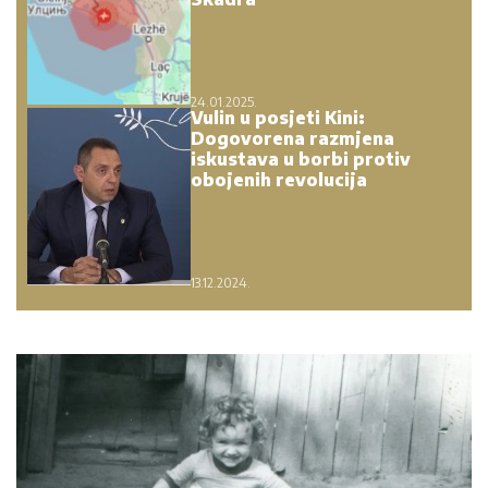
24.01.2025.
Vulin u posjeti Kini:
Dogovorena razmjena
iskustava u borbi protiv
obojenih revolucija
13.12.2024.