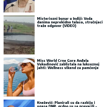
Misteriozni bunar u Indiji: Voda
danima neprekidno talasa, stručnjaci
traže odgovor (VIDEO)
Miss World Crne Gore Anđela
Vukadinović zablistala na luksuznoj
jahti: Wellness vikend za pamćenje
Knežević: Planirali su da razbiju i
ugase DNP, grdno su se prevarili -