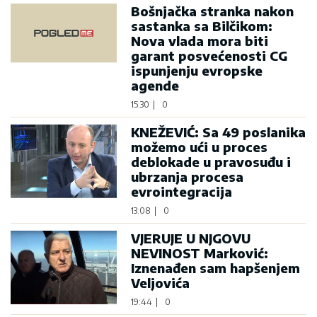
Bošnjačka stranka nakon
sastanka sa Bilčikom:
Nova vlada mora biti
garant posvećenosti CG
ispunjenju evropske
agende
15:30
|
0
KNEŽEVIĆ: Sa 49 poslanika
možemo ući u proces
deblokade u pravosuđu i
ubrzanja procesa
evrointegracija
13:08
|
0
VJERUJE U NJGOVU
NEVINOST Marković:
Iznenađen sam hapšenjem
Veljovića
19:44
|
0