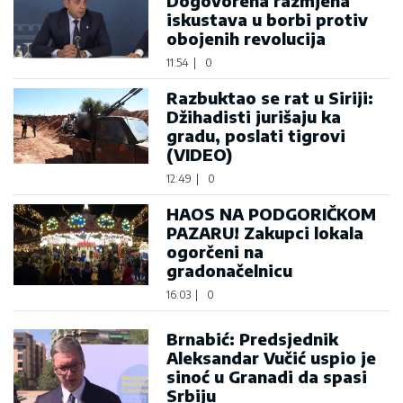
Dogovorena razmjena
iskustava u borbi protiv
obojenih revolucija
11:54
|
0
Razbuktao se rat u Siriji:
Džihadisti jurišaju ka
gradu, poslati tigrovi
(VIDEO)
12:49
|
0
HAOS NA PODGORIČKOM
PAZARU! Zakupci lokala
ogorčeni na
gradonačelnicu
16:03
|
0
Brnabić: Predsjednik
Aleksandar Vučić uspio je
sinoć u Granadi da spasi
Srbiju