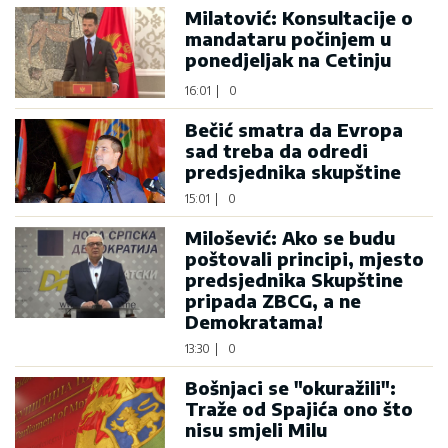
Milatović: Konsultacije o
mandataru počinjem u
ponedjeljak na Cetinju
16:01
|
0
Bečić smatra da Evropa
sad treba da odredi
predsjednika skupštine
15:01
|
0
Milošević: Ako se budu
poštovali principi, mjesto
predsjednika Skupštine
pripada ZBCG, a ne
Demokratama!
13:30
|
0
Bošnjaci se "okuražili":
Traže od Spajića ono što
nisu smjeli Milu