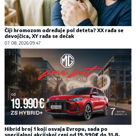
Čiji hromozom određuje pol deteta? XX rađa se
devojčica, XY rađa se dečak
07. 08. 2026 09:47
Hibrid broj 1 koji osvaja Evropu, sada po
specijalnoj akcijskoj ceni od 19.990€ do 31.8.