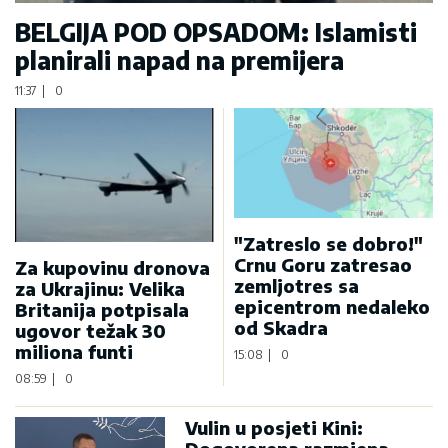
BELGIJA POD OPSADOM: Islamisti
planirali napad na premijera
11:37
|
0
"Zatreslo se dobro!"
Crnu Goru zatresao
Za kupovinu dronova
zemljotres sa
za Ukrajinu: Velika
epicentrom nedaleko
Britanija potpisala
od Skadra
ugovor težak 30
miliona funti
15:08
|
0
08:59
|
0
Vulin u posjeti Kini: