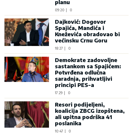
planu
09:20
|
0
Dajković: Dogovor
Spajića, Mandića i
Kneževića obradovao bi
većinsku Crnu Goru
18:27
|
0
Demokrate zadovoljne
sastankom sa Spajićem:
Potvrđena odlučna
saradnja, prihvatljivi
principi PES-a
17:29
|
0
Resori podijeljeni,
koalicija ZBCG izopštena,
ali upitna podrška 41
poslanika
10:47
|
0