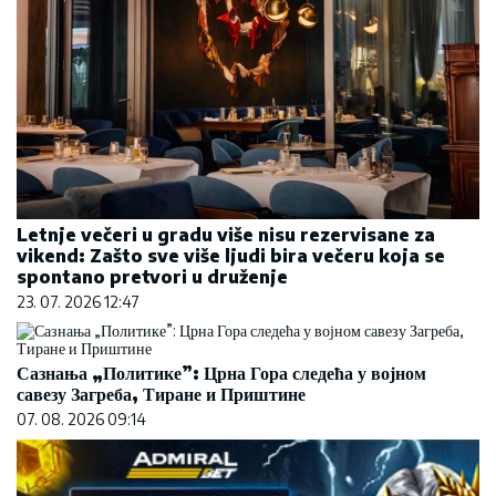
Letnje večeri u gradu više nisu rezervisane za
vikend: Zašto sve više ljudi bira večeru koja se
spontano pretvori u druženje
23. 07. 2026 12:47
Сазнања „Политике”: Црна Гора следећа у војном
савезу Загреба, Тиране и Приштине
07. 08. 2026 09:14