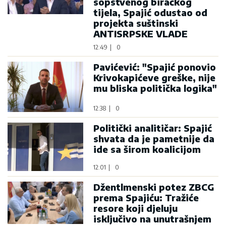
sopstvenog biračkog
tijela, Spajić odustao od
projekta suštinski
ANTISRPSKE VLADE
12:49
|
0
Pavićević: "Spajić ponovio
Krivokapićeve greške, nije
mu bliska politička logika"
12:38
|
0
Politički analitičar: Spajić
shvata da je pametnije da
ide sa širom koalicijom
12:01
|
0
Džentlmenski potez ZBCG
prema Spajiću: Tražiće
resore koji djeluju
isključivo na unutrašnjem