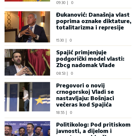
09:30
|
0
Đukanović: Današnja vlast
poprima oznake diktature,
totalitarizma i represije
15:30
|
0
Spajić primjenjuje
podgorički model vlasti:
Zbcg nadomak Vlade
08:53
|
0
Pregovori o novij
crnogorskoj Vladi se
nastavljaju: Bošnjaci
večeras kod Spajića
18:55
|
0
Politikolog: Pod pritiskom
javnosti, a dijelom i