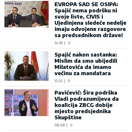
EVROPA SAD SE OSIPA:
Spajić nema podršku ni
svoje liste, CIVIS i
Ujedinjena sledeće nedelje
imaju odvojene razgovore
sa predsednikom države!
14:30
|
0
Spajić nakon sastanka:
Mislim da smo ubijedili
Milatovića da imamo
većinu za mandatara
12:02
|
0
Pavićević: Šira podrška
Vladi podrazumijeva da
koalicija ZBCG dobije
mjesto predsjednika
Skupštine
08:48
|
0