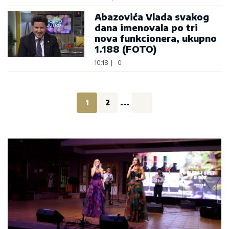
Abazovića Vlada svakog
dana imenovala po tri
nova funkcionera, ukupno
1.188 (FOTO)
10:18
|
0
1
2
...