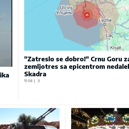
"Zatreslo se dobro!" Crnu Goru 
zemljotres sa epicentrom nedale
Skadra
ika
15:08
|
0