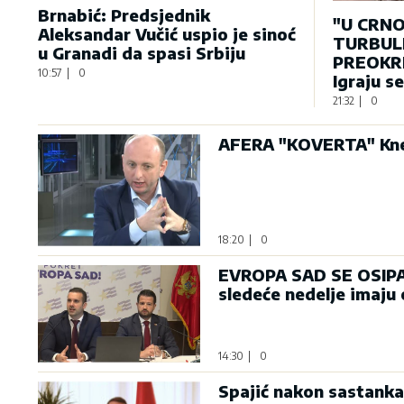
Brnabić: Predsjednik
"U CRNO
Aleksandar Vučić uspio je sinoć
TURBULE
u Granadi da spasi Srbiju
PREOKRE
10:57
|
0
Igraju s
21:32
|
0
AFERA "KOVERTA" Knež
18:20
|
0
EVROPA SAD SE OSIPA: 
sledeće nedelje imaju
14:30
|
0
Spajić nakon sastanka