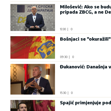
Milošević: Ako se bud
pripada ZBCG, a ne D
13:30
|
0
Bošnjaci se "okuražili"
09:30
|
0
Đukanović: Današnja v
15:30
|
0
Spajić primjenjuje po