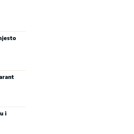
mjesto
arant
u i