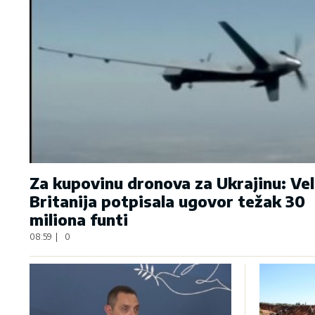
Za kupovinu dronova za Ukrajinu: Vel
Britanija potpisala ugovor težak 30
miliona funti
08:59
|
0