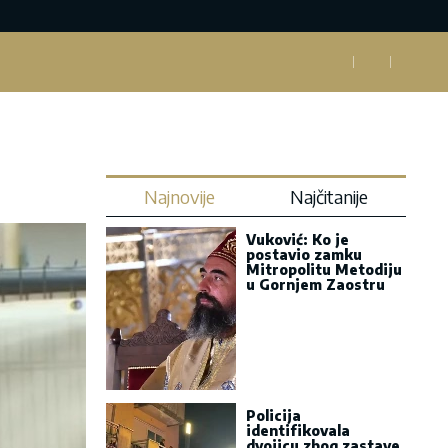
Najnovije
Najčitanije
Vuković: Ko je
postavio zamku
Mitropolitu Metodiju
u Gornjem Zaostru
Policija
identifikovala
dvojicu zbog zastave