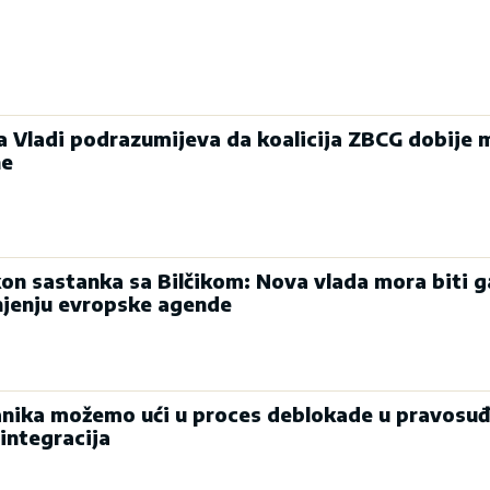
ka Vladi podrazumijeva da koalicija ZBCG dobije 
ne
on sastanka sa Bilčikom: Nova vlada mora biti g
njenju evropske agende
nika možemo ući u proces deblokade u pravosuđ
integracija