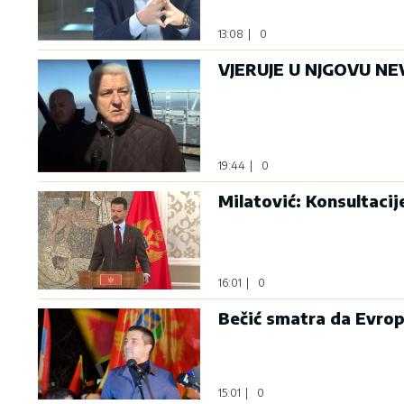
13:08
|
0
VJERUJE U NJGOVU NEV
19:44
|
0
Milatović: Konsultaci
16:01
|
0
Bečić smatra da Evrop
15:01
|
0