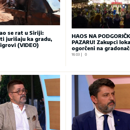
o se rat u Siriji:
HAOS NA PODGORIČ
ti jurišaju ka gradu,
PAZARU! Zakupci loka
tigrovi (VIDEO)
ogorčeni na gradonač
16:03
|
0