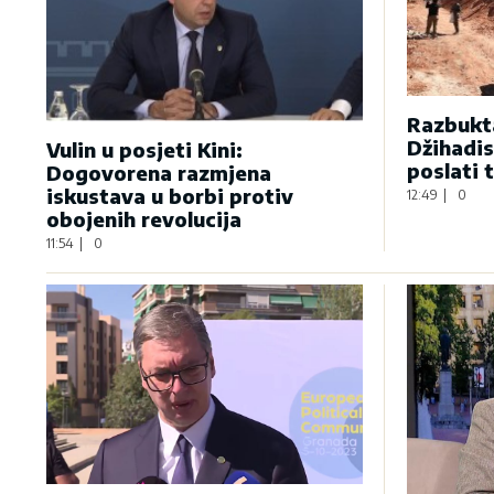
Razbukta
Džihadis
Vulin u posjeti Kini:
poslati 
Dogovorena razmjena
iskustava u borbi protiv
12:49
|
0
obojenih revolucija
11:54
|
0