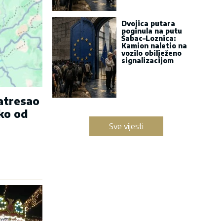
Dvojica putara
poginula na putu
Šabac–Loznica:
Kamion naletio na
vozilo obilježeno
signalizacijom
zatresao
ko od
Sve vijesti