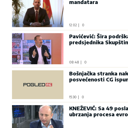
mandatara
12:02
|
0
Pavićević: Šira podrš
predsjednika Skupšti
08:48
|
0
Bošnjačka stranka nak
posvećenosti CG ispu
15:30
|
0
KNEŽEVIĆ: Sa 49 posla
ubrzanja procesa evro