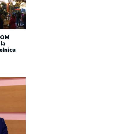
KOM
la
elnicu