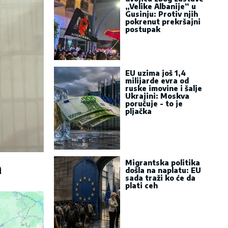
„Velike Albanije“ u
Gusinju: Protiv njih
pokrenut prekršajni
postupak
EU uzima još 1,4
milijarde evra od
ruske imovine i šalje
Ukrajini: Moskva
poručuje - to je
pljačka
Migrantska politika
a
došla na naplatu: EU
sada traži ko će da
plati ceh