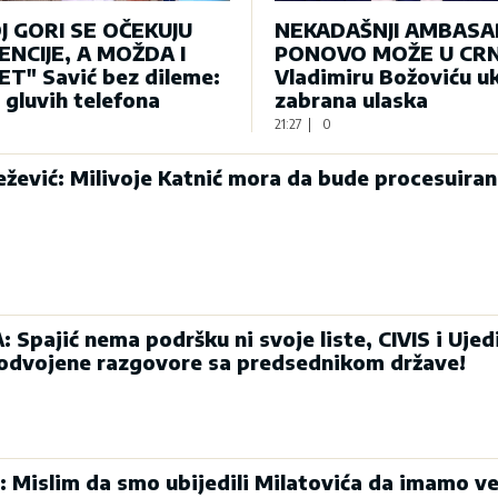
J GORI SE OČEKUJU
NEKADAŠNJI AMBAS
NCIJE, A MOŽDA I
PONOVO MOŽE U CRN
T" Savić bez dileme:
Vladimiru Božoviću u
e gluvih telefona
zabrana ulaska
21:27
|
0
ević: Milivoje Katnić mora da bude procesuiran
Spajić nema podršku ni svoje liste, CIVIS i Ujed
 odvojene razgovore sa predsednikom države!
: Mislim da smo ubijedili Milatovića da imamo ve