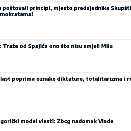
u poštovali principi, mjesto predsjednika Skupšt
emokratama!
: Traže od Spajića ono što nisu smjeli Milu
last poprima oznake diktature, totalitarizma i r
dgorički model vlasti: Zbcg nadomak Vlade