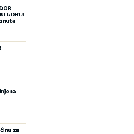
ADOR
U GORU:
kinuta
!
injena
ćinu za