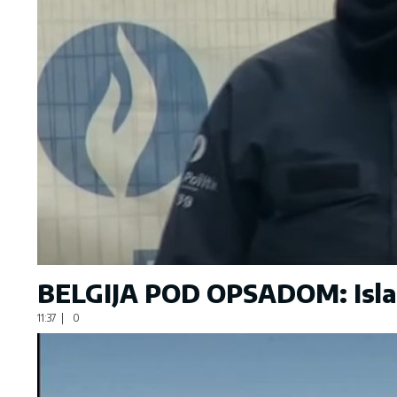
BELGIJA POD OPSADOM: Islami
11:37
|
0