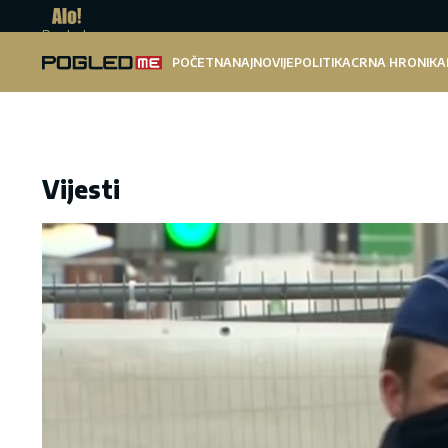
Pogled.me
POČETNA
NAJNOVIJE
POLITIKA
CRNA HRONIKA
Vijesti