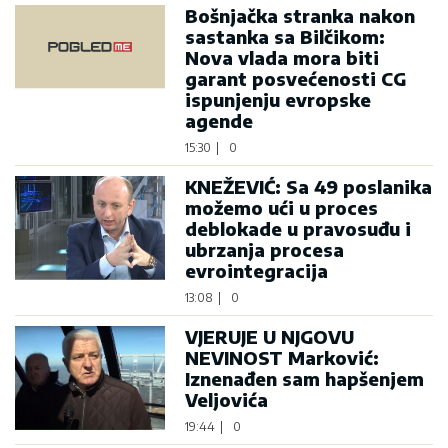
Bošnjačka stranka nakon
sastanka sa Bilčikom:
Nova vlada mora biti
garant posvećenosti CG
ispunjenju evropske
agende
15:30
|
0
KNEŽEVIĆ: Sa 49 poslanika
možemo ući u proces
deblokade u pravosuđu i
ubrzanja procesa
evrointegracija
13:08
|
0
VJERUJE U NJGOVU
NEVINOST Marković:
Iznenađen sam hapšenjem
Veljovića
19:44
|
0