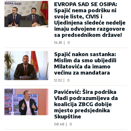
EVROPA SAD SE OSIPA:
Spajić nema podršku ni
svoje liste, CIVIS i
Ujedinjena sledeće nedelje
imaju odvojene razgovore
sa predsednikom države!
14:30
|
0
Spajić nakon sastanka:
Mislim da smo ubijedili
Milatovića da imamo
većinu za mandatara
12:02
|
0
Pavićević: Šira podrška
Vladi podrazumijeva da
koalicija ZBCG dobije
mjesto predsjednika
Skupštine
08:48
|
0