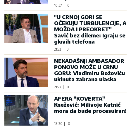
10:57
|
0
"U CRNOJ GORI SE
OČEKUJU TURBULENCIJE, A
MOŽDA I PREOKRET"
Savić bez dileme: Igraju se
gluvih telefona
21:32
|
0
NEKADAŠNJI AMBASADOR
PONOVO MOŽE U CRNU
GORU: Vladimiru Božoviću
ukinuta zabrana ulaska
21:27
|
0
AFERA "KOVERTA"
Knežević: Milivoje Katnić
mora da bude procesuiran!
18:20
|
0