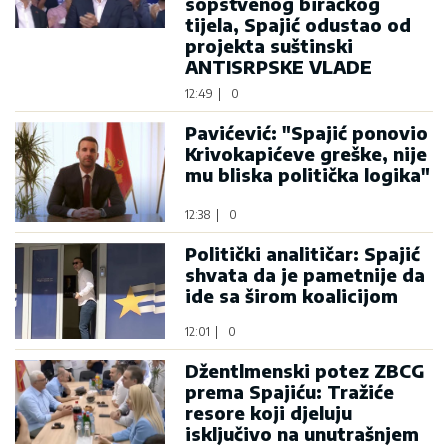
sopstvenog biračkog
tijela, Spajić odustao od
projekta suštinski
ANTISRPSKE VLADE
12:49
|
0
Pavićević: "Spajić ponovio
Krivokapićeve greške, nije
mu bliska politička logika"
12:38
|
0
Politički analitičar: Spajić
shvata da je pametnije da
ide sa širom koalicijom
12:01
|
0
Džentlmenski potez ZBCG
prema Spajiću: Tražiće
resore koji djeluju
isključivo na unutrašnjem