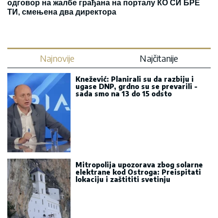
одговор на жалбе грађана на порталу КО СИ БРЕ
ТИ, смењена два директора
Najnovije
Najčitanije
Knežević: Planirali su da razbiju i
ugase DNP, grdno su se prevarili -
sada smo na 13 do 15 odsto
Mitropolija upozorava zbog solarne
elektrane kod Ostroga: Preispitati
lokaciju i zaštititi svetinju