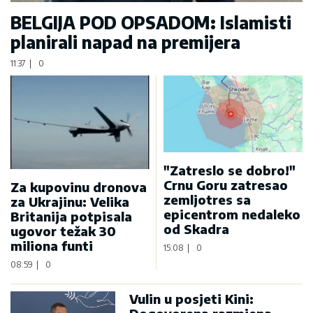
BELGIJA POD OPSADOM: Islamisti
planirali napad na premijera
11:37
|
0
"Zatreslo se dobro!"
Crnu Goru zatresao
Za kupovinu dronova
zemljotres sa
za Ukrajinu: Velika
epicentrom nedaleko
Britanija potpisala
od Skadra
ugovor težak 30
miliona funti
15:08
|
0
08:59
|
0
Vulin u posjeti Kini: