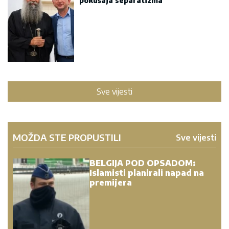
pokušaja separatizma
Sve vijesti
MOŽDA STE PROPUSTILI
Sve vijesti
BELGIJA POD OPSADOM:
Islamisti planirali napad na
premijera