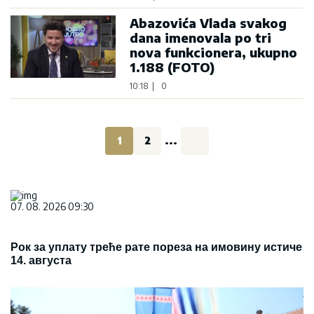
Abazovića Vlada svakog
dana imenovala po tri
nova funkcionera, ukupno
1.188 (FOTO)
10:18
|
0
1
2
...
07. 08. 2026 09:30
Рок за уплату треће рате пореза на имовину истиче
14. августа