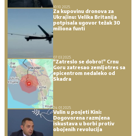
10.10.2025.
Za kupovinu dronova za
Ukrajinu: Velika Britanija
potpisala ugovor težak 30
miliona funti
07.03.2025.
"Zatreslo se dobro!" Crnu
Goru zatresao zemljotres sa
epicentrom nedaleko od
Skadra
24.01.2025.
Vulin u posjeti Kini:
Dogovorena razmjena
iskustava u borbi protiv
obojenih revolucija