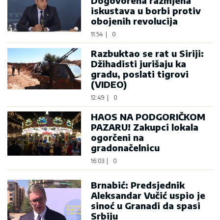
Dogovorena razmjena
iskustava u borbi protiv
obojenih revolucija
11:54
|
0
Razbuktao se rat u Siriji:
Džihadisti jurišaju ka
gradu, poslati tigrovi
(VIDEO)
12:49
|
0
HAOS NA PODGORIČKOM
PAZARU! Zakupci lokala
ogorčeni na
gradonačelnicu
16:03
|
0
Brnabić: Predsjednik
Aleksandar Vučić uspio je
sinoć u Granadi da spasi
Srbiju