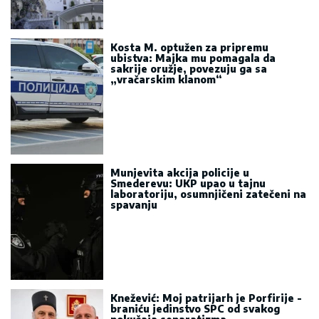
Kosta M. optužen za pripremu
ubistva: Majka mu pomagala da
sakrije oružje, povezuju ga sa
„vračarskim klanom“
Munjevita akcija policije u
Smederevu: UKP upao u tajnu
laboratoriju, osumnjičeni zatečeni na
spavanju
Knežević: Moj patrijarh je Porfirije -
braniću jedinstvo SPC od svakog