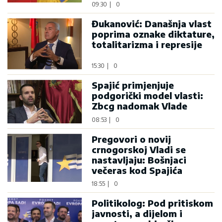
09:30
|
0
Đukanović: Današnja vlast
poprima oznake diktature,
totalitarizma i represije
15:30
|
0
Spajić primjenjuje
podgorički model vlasti:
Zbcg nadomak Vlade
08:53
|
0
Pregovori o novij
crnogorskoj Vladi se
nastavljaju: Bošnjaci
večeras kod Spajića
18:55
|
0
Politikolog: Pod pritiskom
javnosti, a dijelom i