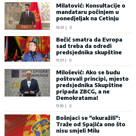
Milatović: Konsultacije o
mandataru počinjem u
ponedjeljak na Cetinju
16:01
|
0
Bečić smatra da Evropa
sad treba da odredi
predsjednika skupštine
15:01
|
0
Milošević: Ako se budu
poštovali principi, mjesto
predsjednika Skupštine
pripada ZBCG, a ne
Demokratama!
13:30
|
0
Bošnjaci se "okuražili":
Traže od Spajića ono što
nisu smjeli Milu