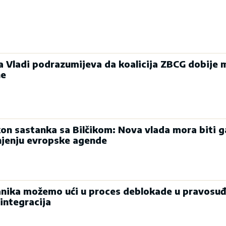
ka Vladi podrazumijeva da koalicija ZBCG dobije 
ne
on sastanka sa Bilčikom: Nova vlada mora biti g
njenju evropske agende
nika možemo ući u proces deblokade u pravosuđ
integracija