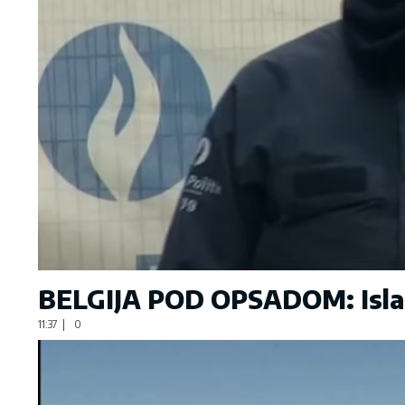
BELGIJA POD OPSADOM: Islami
11:37
|
0