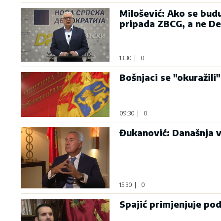
Milošević: Ako se bud
pripada ZBCG, a ne D
13:30
|
0
Bošnjaci se "okuražili"
09:30
|
0
Đukanović: Današnja v
15:30
|
0
Spajić primjenjuje po