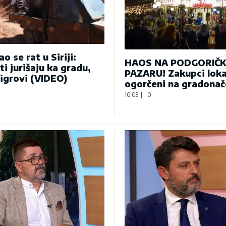
o se rat u Siriji:
HAOS NA PODGORIČ
ti jurišaju ka gradu,
PAZARU! Zakupci loka
tigrovi (VIDEO)
ogorčeni na gradonač
16:03
|
0