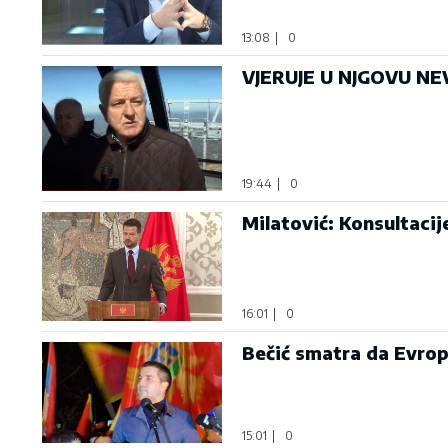
13:08
|
0
VJERUJE U NJGOVU NEV
19:44
|
0
Milatović: Konsultaci
16:01
|
0
Bečić smatra da Evrop
15:01
|
0