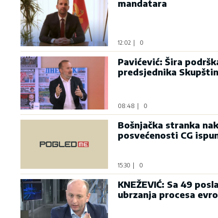
mandatara
12:02
|
0
Pavićević: Šira podrš
predsjednika Skupšti
08:48
|
0
Bošnjačka stranka nak
posvećenosti CG ispu
15:30
|
0
KNEŽEVIĆ: Sa 49 posla
ubrzanja procesa evro