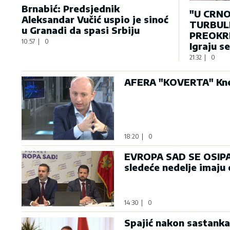
Brnabić: Predsjednik
"U CRNO
Aleksandar Vučić uspio je sinoć
TURBULE
u Granadi da spasi Srbiju
PREOKRE
10:57
|
0
Igraju s
21:32
|
0
AFERA "KOVERTA" Knež
18:20
|
0
EVROPA SAD SE OSIPA: 
sledeće nedelje imaju
14:30
|
0
Spajić nakon sastanka