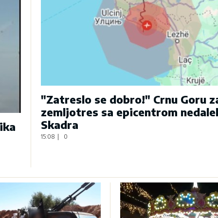
"Zatreslo se dobro!" Crnu Goru 
zemljotres sa epicentrom nedale
Skadra
ika
15:08
|
0