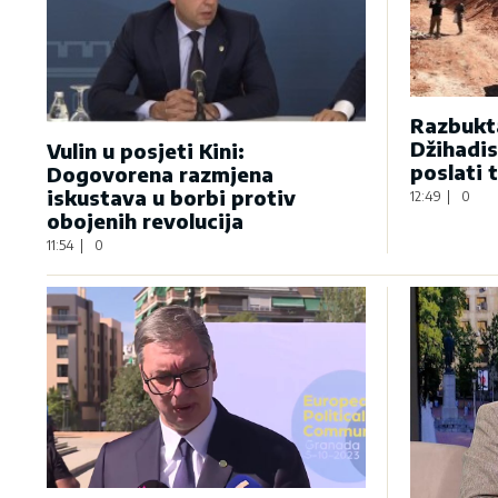
Razbukta
Džihadis
Vulin u posjeti Kini:
poslati 
Dogovorena razmjena
iskustava u borbi protiv
12:49
|
0
obojenih revolucija
11:54
|
0