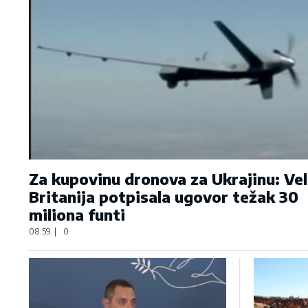
Za kupovinu dronova za Ukrajinu: Vel
Britanija potpisala ugovor težak 30
miliona funti
08:59
|
0