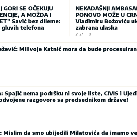
J GORI SE OČEKUJU
NEKADAŠNJI AMBAS
NCIJE, A MOŽDA I
PONOVO MOŽE U CRN
T" Savić bez dileme:
Vladimiru Božoviću u
e gluvih telefona
zabrana ulaska
21:27
|
0
ević: Milivoje Katnić mora da bude procesuiran
Spajić nema podršku ni svoje liste, CIVIS i Ujed
 odvojene razgovore sa predsednikom države!
: Mislim da smo ubijedili Milatovića da imamo ve