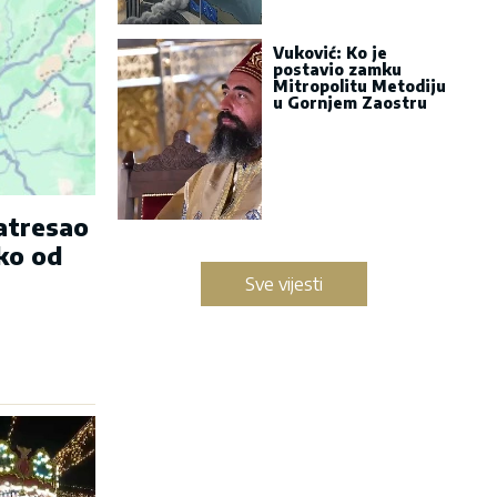
Vuković: Ko je
postavio zamku
Mitropolitu Metodiju
u Gornjem Zaostru
zatresao
ko od
Sve vijesti