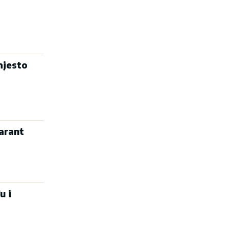
mjesto
arant
u i