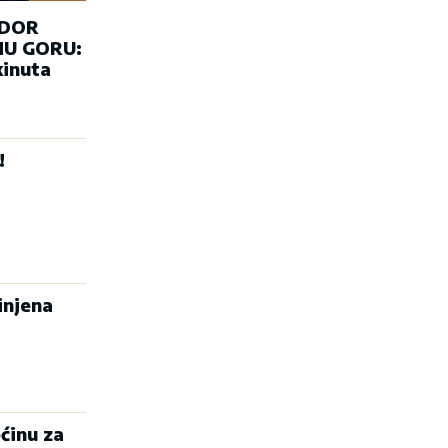
ADOR
U GORU:
kinuta
!
injena
ćinu za