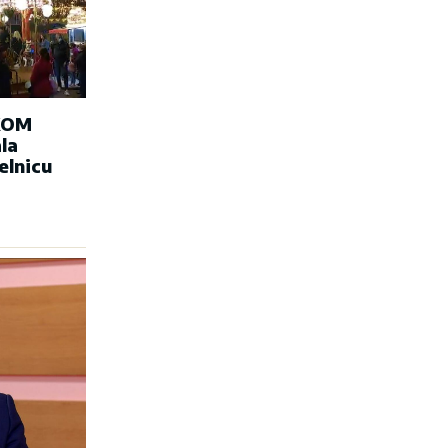
KOM
la
elnicu