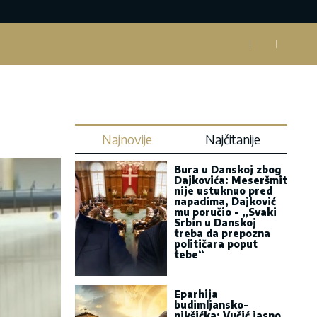
Najnovije
Najčitanije
Bura u Danskoj zbog
Dajkovića: Meseršmit
nije ustuknuo pred
napadima, Dajković
mu poručio - „Svaki
Srbin u Danskoj
treba da prepozna
političara poput
tebe“
Eparhija
budimljansko-
nikšićka: Vučić jasno