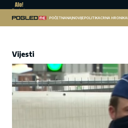
Pogled.me
POČETNA
NAJNOVIJE
POLITIKA
CRNA HRONIKA
Vijesti