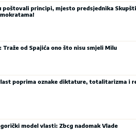
u poštovali principi, mjesto predsjednika Skupšt
emokratama!
: Traže od Spajića ono što nisu smjeli Milu
last poprima oznake diktature, totalitarizma i r
dgorički model vlasti: Zbcg nadomak Vlade