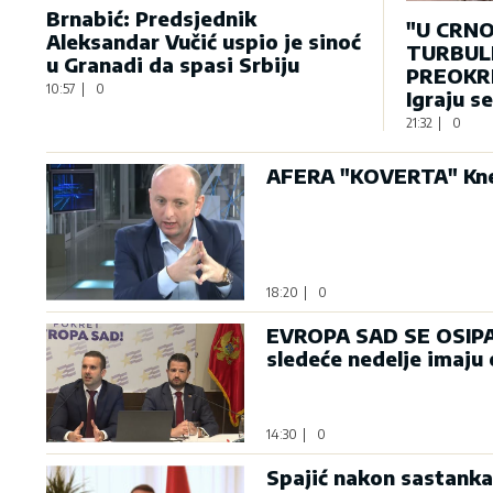
Brnabić: Predsjednik
"U CRNO
Aleksandar Vučić uspio je sinoć
TURBULE
u Granadi da spasi Srbiju
PREOKRE
10:57
|
0
Igraju s
21:32
|
0
AFERA "KOVERTA" Knež
18:20
|
0
EVROPA SAD SE OSIPA: 
sledeće nedelje imaju
14:30
|
0
Spajić nakon sastanka