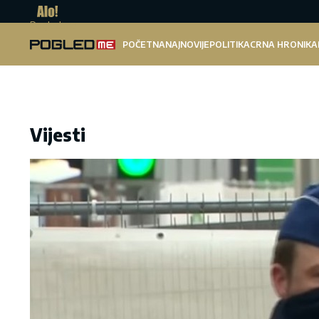
Pogled.me
POČETNA
NAJNOVIJE
POLITIKA
CRNA HRONIKA
Vijesti