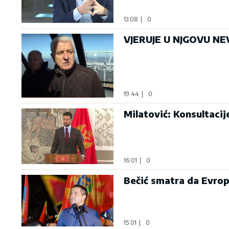
13:08
|
0
VJERUJE U NJGOVU NEV
19:44
|
0
Milatović: Konsultaci
16:01
|
0
Bečić smatra da Evrop
15:01
|
0