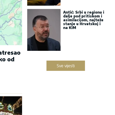
Antić: Srbi u regionu i
dalje pod pritiskom i
asimilacijom, najteže
stanje u Hrvatskoj i
na KiM
zatresao
ko od
Sve vijesti