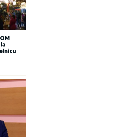
KOM
la
elnicu