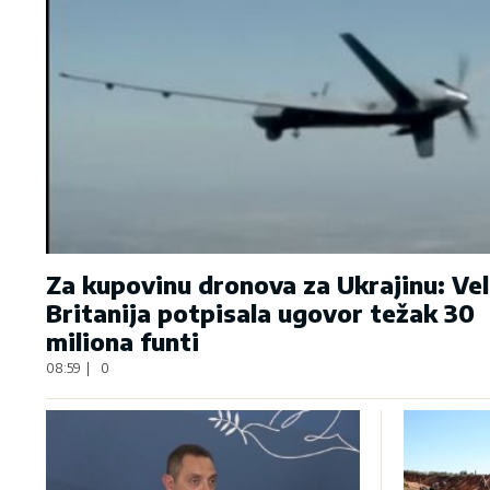
Za kupovinu dronova za Ukrajinu: Vel
Britanija potpisala ugovor težak 30
miliona funti
08:59
|
0