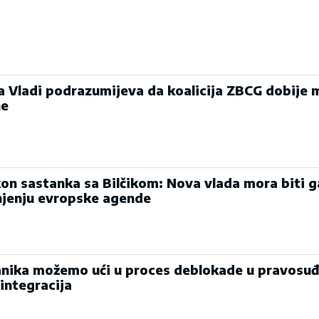
ka Vladi podrazumijeva da koalicija ZBCG dobije 
ne
on sastanka sa Bilčikom: Nova vlada mora biti g
njenju evropske agende
nika možemo ući u proces deblokade u pravosuđ
integracija