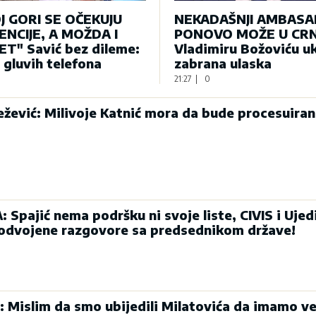
J GORI SE OČEKUJU
NEKADAŠNJI AMBAS
NCIJE, A MOŽDA I
PONOVO MOŽE U CRN
T" Savić bez dileme:
Vladimiru Božoviću u
e gluvih telefona
zabrana ulaska
21:27
|
0
ević: Milivoje Katnić mora da bude procesuiran
Spajić nema podršku ni svoje liste, CIVIS i Ujed
 odvojene razgovore sa predsednikom države!
: Mislim da smo ubijedili Milatovića da imamo ve