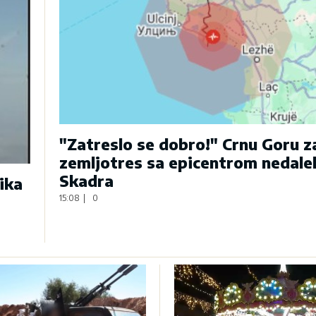
"Zatreslo se dobro!" Crnu Goru 
zemljotres sa epicentrom nedale
Skadra
ika
15:08
|
0