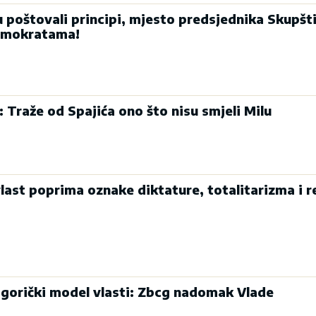
u poštovali principi, mjesto predsjednika Skupšt
emokratama!
: Traže od Spajića ono što nisu smjeli Milu
last poprima oznake diktature, totalitarizma i r
dgorički model vlasti: Zbcg nadomak Vlade