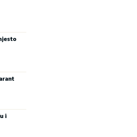
mjesto
arant
u i