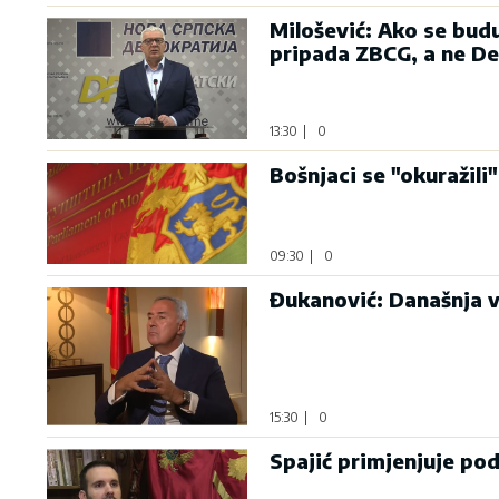
Milošević: Ako se bud
pripada ZBCG, a ne D
13:30
|
0
Bošnjaci se "okuražili"
09:30
|
0
Đukanović: Današnja v
15:30
|
0
Spajić primjenjuje po