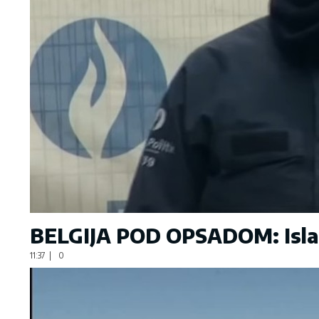
BELGIJA POD OPSADOM: Islami
11:37
|
0