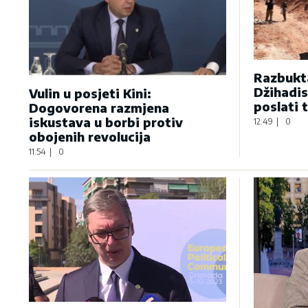
Razbukta
Džihadis
Vulin u posjeti Kini:
poslati 
Dogovorena razmjena
iskustava u borbi protiv
12:49
|
0
obojenih revolucija
11:54
|
0