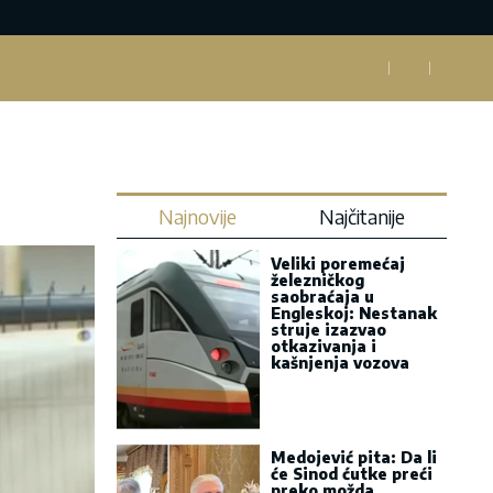
Najnovije
Najčitanije
Veliki poremećaj
železničkog
saobraćaja u
Engleskoj: Nestanak
struje izazvao
otkazivanja i
kašnjenja vozova
Medojević pita: Da li
će Sinod ćutke preći
preko možda