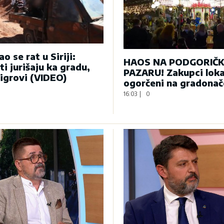
o se rat u Siriji:
HAOS NA PODGORIČ
ti jurišaju ka gradu,
PAZARU! Zakupci loka
tigrovi (VIDEO)
ogorčeni na gradonač
16:03
|
0