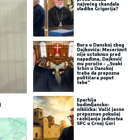
najvećeg skandala
vladike Grigorija?
Bura u Danskoj zbog
Dajkovića: Meseršmit
nije ustuknuo pred
napadima, Dajković
mu poručio - „Svaki
Srbin u Danskoj
treba da prepozna
političara poput
tebe“
Eparhija
a
budimljansko-
nikšićka: Vučić jasno
prepoznao pokušaj
razbijanja jedinstva
SPC u Crnoj Gori