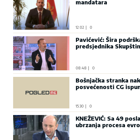
mandatara
12:02
|
0
Pavićević: Šira podrš
predsjednika Skupšti
08:48
|
0
Bošnjačka stranka nak
posvećenosti CG ispu
15:30
|
0
KNEŽEVIĆ: Sa 49 posla
ubrzanja procesa evro