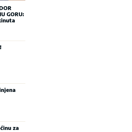
ADOR
U GORU:
kinuta
!
injena
ćinu za