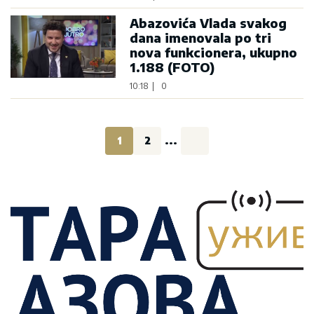
Abazovića Vlada svakog
dana imenovala po tri
nova funkcionera, ukupno
1.188 (FOTO)
10:18
|
0
1
2
...