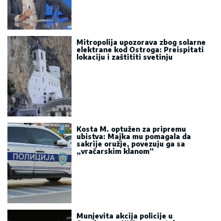
Mitropolija upozorava zbog solarne
elektrane kod Ostroga: Preispitati
lokaciju i zaštititi svetinju
Kosta M. optužen za pripremu
ubistva: Majka mu pomagala da
sakrije oružje, povezuju ga sa
„vračarskim klanom“
Munjevita akcija policije u