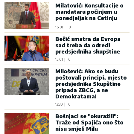
Milatović: Konsultacije o
mandataru počinjem u
ponedjeljak na Cetinju
16:01
|
0
Bečić smatra da Evropa
sad treba da odredi
predsjednika skupštine
15:01
|
0
Milošević: Ako se budu
poštovali principi, mjesto
predsjednika Skupštine
pripada ZBCG, a ne
Demokratama!
13:30
|
0
Bošnjaci se "okuražili":
Traže od Spajića ono što
nisu smjeli Milu