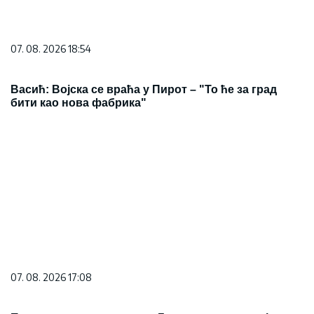
07. 08. 2026 18:54
Васић: Војска се враћа у Пирот – "То ће за град
бити као нова фабрика"
07. 08. 2026 17:08