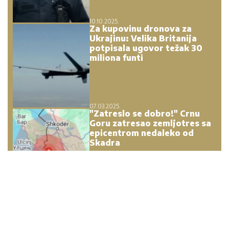
10.10.2025.
Za kupovinu dronova za
Ukrajinu: Velika Britanija
potpisala ugovor težak 30
miliona funti
07.03.2025.
"Zatreslo se dobro!" Crnu
Goru zatresao zemljotres sa
epicentrom nedaleko od
Skadra
24.01.2025.
Vulin u posjeti Kini:
Dogovorena razmjena
iskustava u borbi protiv
obojenih revolucija