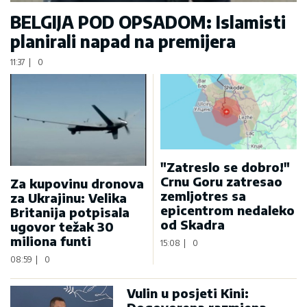
BELGIJA POD OPSADOM: Islamisti
planirali napad na premijera
11:37
|
0
"Zatreslo se dobro!"
Crnu Goru zatresao
Za kupovinu dronova
zemljotres sa
za Ukrajinu: Velika
epicentrom nedaleko
Britanija potpisala
od Skadra
ugovor težak 30
miliona funti
15:08
|
0
08:59
|
0
Vulin u posjeti Kini: