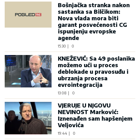
Bošnjačka stranka nakon
sastanka sa Bilčikom:
Nova vlada mora biti
garant posvećenosti CG
ispunjenju evropske
agende
15:30
|
0
KNEŽEVIĆ: Sa 49 poslanika
možemo ući u proces
deblokade u pravosuđu i
ubrzanja procesa
evrointegracija
13:08
|
0
VJERUJE U NJGOVU
NEVINOST Marković:
Iznenađen sam hapšenjem
Veljovića
19:44
|
0