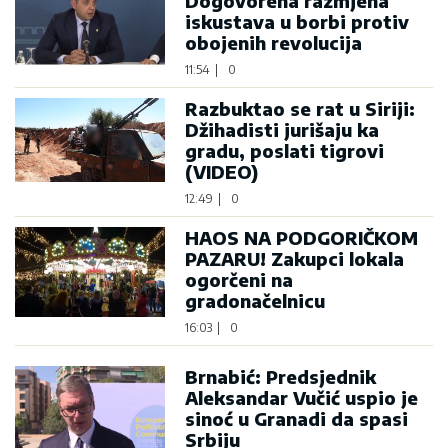
Dogovorena razmjena
iskustava u borbi protiv
obojenih revolucija
11:54
|
0
Razbuktao se rat u Siriji:
Džihadisti jurišaju ka
gradu, poslati tigrovi
(VIDEO)
12:49
|
0
HAOS NA PODGORIČKOM
PAZARU! Zakupci lokala
ogorčeni na
gradonačelnicu
16:03
|
0
Brnabić: Predsjednik
Aleksandar Vučić uspio je
sinoć u Granadi da spasi
Srbiju