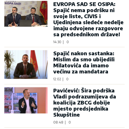
EVROPA SAD SE OSIPA:
Spajić nema podršku ni
svoje liste, CIVIS i
Ujedinjena sledeće nedelje
imaju odvojene razgovore
sa predsednikom države!
14:30
|
0
Spajić nakon sastanka:
Mislim da smo ubijedili
Milatovića da imamo
većinu za mandatara
12:02
|
0
Pavićević: Šira podrška
Vladi podrazumijeva da
koalicija ZBCG dobije
mjesto predsjednika
Skupštine
08:48
|
0