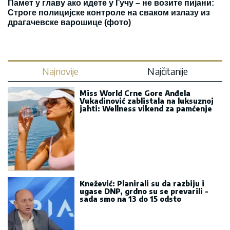
Памет у главу ако идете у Гучу – не возите пијани:
Строге полицијске контроле на сваком излазу из
драгачевске варошице (фото)
Najnovije
Najčitanije
Miss World Crne Gore Anđela
Vukadinović zablistala na luksuznoj
jahti: Wellness vikend za pamćenje
Knežević: Planirali su da razbiju i
ugase DNP, grdno su se prevarili -
sada smo na 13 do 15 odsto