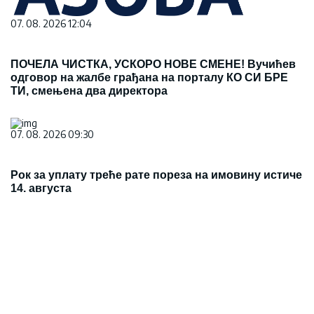
07. 08. 2026 12:04
ПОЧЕЛА ЧИСТКА, УСКОРО НОВЕ СМЕНЕ! Вучићев
одговор на жалбе грађана на порталу КО СИ БРЕ
ТИ, смењена два директора
07. 08. 2026 09:30
Рок за уплату треће рате пореза на имовину истиче
14. августа