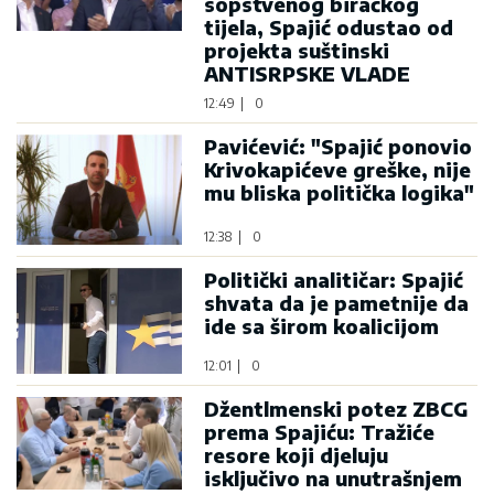
sopstvenog biračkog
tijela, Spajić odustao od
projekta suštinski
ANTISRPSKE VLADE
12:49
|
0
Pavićević: "Spajić ponovio
Krivokapićeve greške, nije
mu bliska politička logika"
12:38
|
0
Politički analitičar: Spajić
shvata da je pametnije da
ide sa širom koalicijom
12:01
|
0
Džentlmenski potez ZBCG
prema Spajiću: Tražiće
resore koji djeluju
isključivo na unutrašnjem