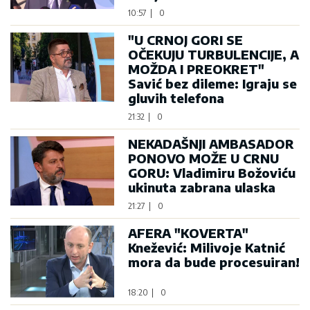
10:57
|
0
"U CRNOJ GORI SE
OČEKUJU TURBULENCIJE, A
MOŽDA I PREOKRET"
Savić bez dileme: Igraju se
gluvih telefona
21:32
|
0
NEKADAŠNJI AMBASADOR
PONOVO MOŽE U CRNU
GORU: Vladimiru Božoviću
ukinuta zabrana ulaska
21:27
|
0
AFERA "KOVERTA"
Knežević: Milivoje Katnić
mora da bude procesuiran!
18:20
|
0