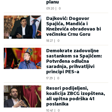
planu
09:20
|
0
Dajković: Dogovor
Spajića, Mandića i
Kneževića obradovao bi
većinsku Crnu Goru
18:27
|
0
Demokrate zadovoljne
sastankom sa Spajićem:
Potvrđena odlučna
saradnja, prihvatljivi
principi PES-a
17:29
|
0
Resori podijeljeni,
koalicija ZBCG izopštena,
ali upitna podrška 41
poslanika
10:47
|
0