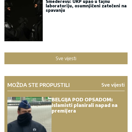
Smederevu: UKP upao u tajnu
laboratoriju, osumnjičeni zatečeni na
spavanju
Sve vijesti
MOŽDA STE PROPUSTILI
Sve vijesti
BELGIJA POD OPSADOM:
Islamisti planirali napad na
premijera