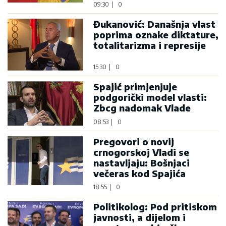
09:30
|
0
Đukanović: Današnja vlast
poprima oznake diktature,
totalitarizma i represije
15:30
|
0
Spajić primjenjuje
podgorički model vlasti:
Zbcg nadomak Vlade
08:53
|
0
Pregovori o novij
crnogorskoj Vladi se
nastavljaju: Bošnjaci
večeras kod Spajića
18:55
|
0
Politikolog: Pod pritiskom
javnosti, a dijelom i