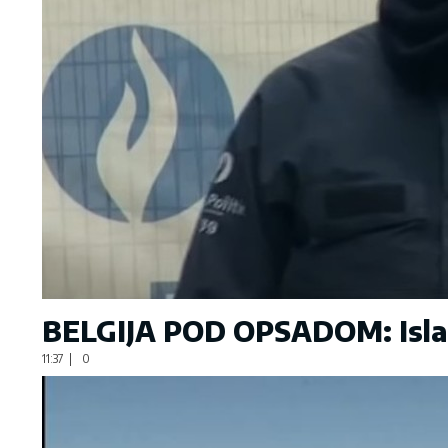
BELGIJA POD OPSADOM: Islami
11:37
|
0