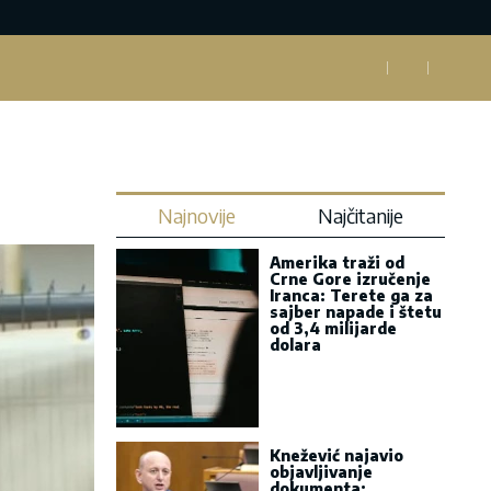
Najnovije
Najčitanije
Amerika traži od
Crne Gore izručenje
Iranca: Terete ga za
sajber napade i štetu
od 3,4 milijarde
dolara
Knežević najavio
objavljivanje
dokumenta: