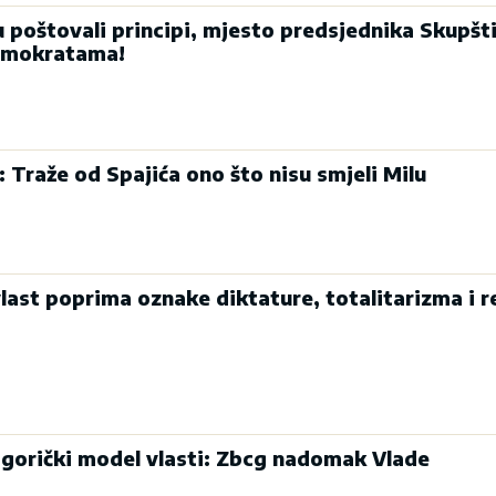
u poštovali principi, mjesto predsjednika Skupšt
emokratama!
: Traže od Spajića ono što nisu smjeli Milu
last poprima oznake diktature, totalitarizma i r
dgorički model vlasti: Zbcg nadomak Vlade