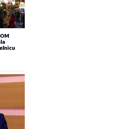
KOM
la
elnicu