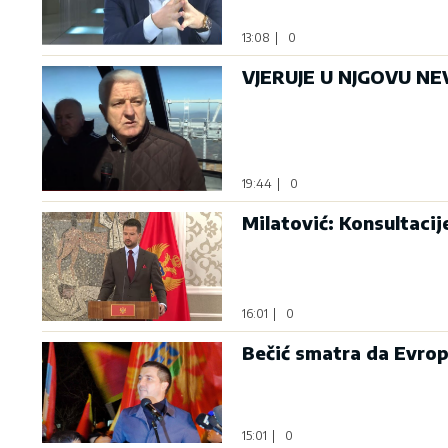
13:08
|
0
VJERUJE U NJGOVU NEV
19:44
|
0
Milatović: Konsultaci
16:01
|
0
Bečić smatra da Evrop
15:01
|
0