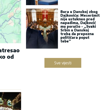
Bura u Danskoj zbog
Dajkovića: Meseršmit
nije ustuknuo pred
napadima, Dajković
mu poručio - „Svaki
Srbin u Danskoj
treba da prepozna
političara poput
tebe“
zatresao
ko od
Sve vijesti