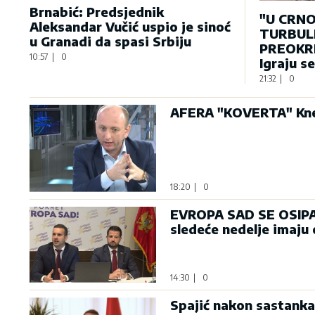
Brnabić: Predsjednik
"U CRNO
Aleksandar Vučić uspio je sinoć
TURBULE
u Granadi da spasi Srbiju
PREOKRE
10:57
|
0
Igraju s
21:32
|
0
AFERA "KOVERTA" Knež
18:20
|
0
EVROPA SAD SE OSIPA: 
sledeće nedelje imaju
14:30
|
0
Spajić nakon sastanka