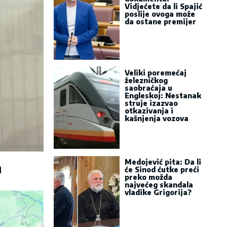
Vidjećete da li Spajić
poslije ovoga može
da ostane premijer
Veliki poremećaj
železničkog
saobraćaja u
Engleskoj: Nestanak
struje izazvao
otkazivanja i
kašnjenja vozova
Medojević pita: Da li
a
će Sinod ćutke preći
preko možda
najvećeg skandala
vladike Grigorija?