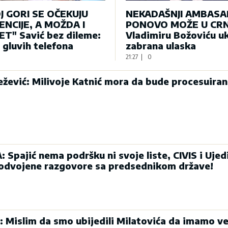
J GORI SE OČEKUJU
NEKADAŠNJI AMBAS
NCIJE, A MOŽDA I
PONOVO MOŽE U CRN
T" Savić bez dileme:
Vladimiru Božoviću u
e gluvih telefona
zabrana ulaska
21:27
|
0
ević: Milivoje Katnić mora da bude procesuiran
Spajić nema podršku ni svoje liste, CIVIS i Ujed
 odvojene razgovore sa predsednikom države!
: Mislim da smo ubijedili Milatovića da imamo ve