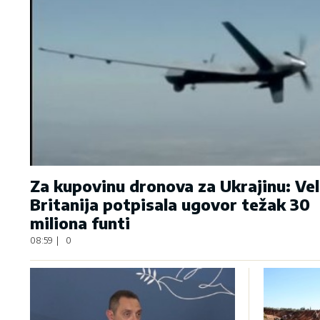
Za kupovinu dronova za Ukrajinu: Vel
Britanija potpisala ugovor težak 30
miliona funti
08:59
|
0