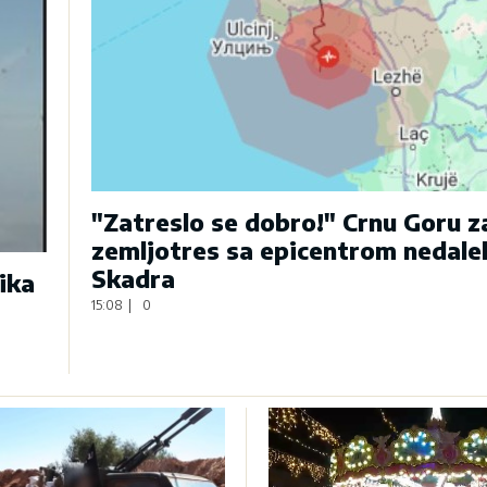
"Zatreslo se dobro!" Crnu Goru 
zemljotres sa epicentrom nedale
Skadra
ika
15:08
|
0