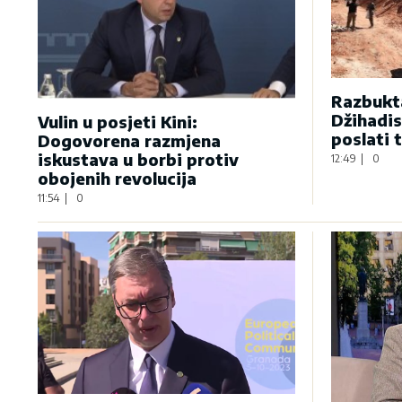
Razbukta
Džihadis
Vulin u posjeti Kini:
poslati 
Dogovorena razmjena
iskustava u borbi protiv
12:49
|
0
obojenih revolucija
11:54
|
0