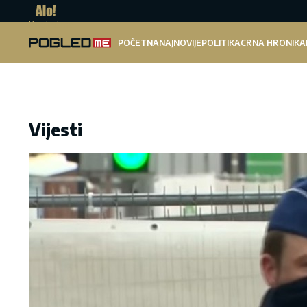
Pogled.me
POČETNA
NAJNOVIJE
POLITIKA
CRNA HRONIKA
Vijesti