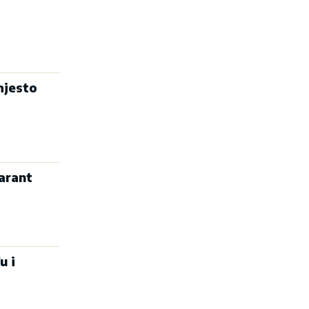
mjesto
arant
u i