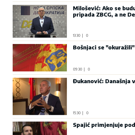
Milošević: Ako se bud
pripada ZBCG, a ne D
13:30
|
0
Bošnjaci se "okuražili"
09:30
|
0
Đukanović: Današnja v
15:30
|
0
Spajić primjenjuje po