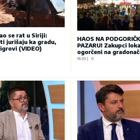
o se rat u Siriji:
HAOS NA PODGORIČ
ti jurišaju ka gradu,
PAZARU! Zakupci loka
tigrovi (VIDEO)
ogorčeni na gradonač
16:03
|
0