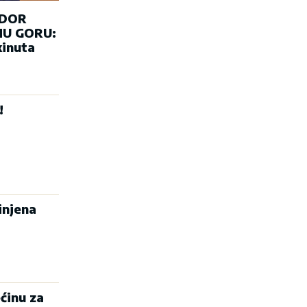
ADOR
U GORU:
kinuta
!
injena
ćinu za