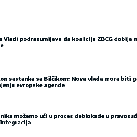
ka Vladi podrazumijeva da koalicija ZBCG dobije 
ne
on sastanka sa Bilčikom: Nova vlada mora biti g
njenju evropske agende
nika možemo ući u proces deblokade u pravosuđ
integracija