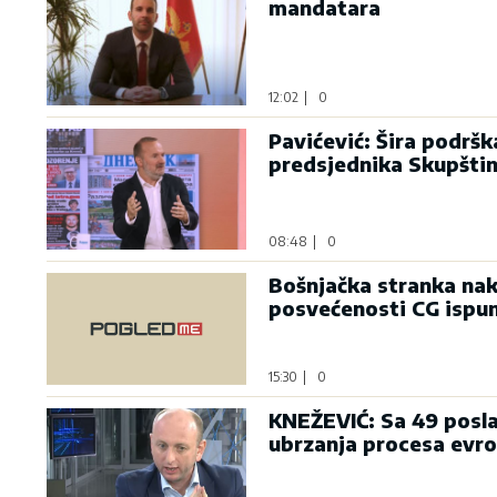
mandatara
12:02
|
0
Pavićević: Šira podrš
predsjednika Skupšti
08:48
|
0
Bošnjačka stranka nak
posvećenosti CG ispu
15:30
|
0
KNEŽEVIĆ: Sa 49 posla
ubrzanja procesa evro