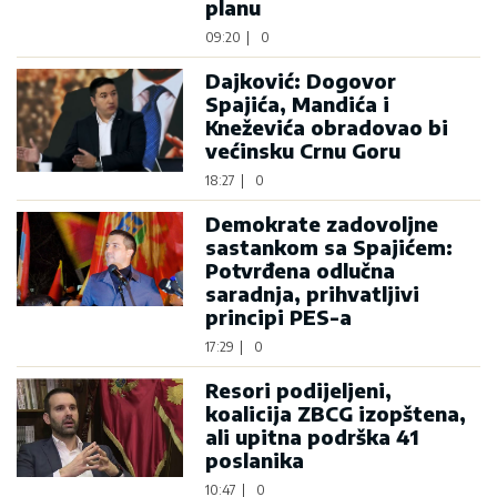
planu
09:20
|
0
Dajković: Dogovor
Spajića, Mandića i
Kneževića obradovao bi
većinsku Crnu Goru
18:27
|
0
Demokrate zadovoljne
sastankom sa Spajićem:
Potvrđena odlučna
saradnja, prihvatljivi
principi PES-a
17:29
|
0
Resori podijeljeni,
koalicija ZBCG izopštena,
ali upitna podrška 41
poslanika
10:47
|
0