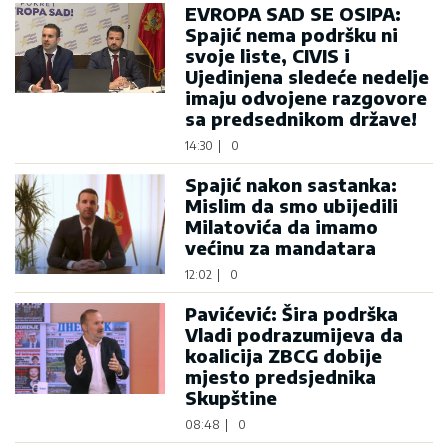
EVROPA SAD SE OSIPA:
Spajić nema podršku ni
svoje liste, CIVIS i
Ujedinjena sledeće nedelje
imaju odvojene razgovore
sa predsednikom države!
14:30
|
0
Spajić nakon sastanka:
Mislim da smo ubijedili
Milatovića da imamo
većinu za mandatara
12:02
|
0
Pavićević: Šira podrška
Vladi podrazumijeva da
koalicija ZBCG dobije
mjesto predsjednika
Skupštine
08:48
|
0