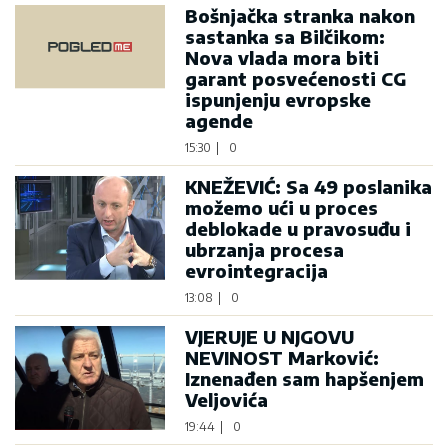
Bošnjačka stranka nakon
sastanka sa Bilčikom:
Nova vlada mora biti
garant posvećenosti CG
ispunjenju evropske
agende
15:30
|
0
KNEŽEVIĆ: Sa 49 poslanika
možemo ući u proces
deblokade u pravosuđu i
ubrzanja procesa
evrointegracija
13:08
|
0
VJERUJE U NJGOVU
NEVINOST Marković:
Iznenađen sam hapšenjem
Veljovića
19:44
|
0