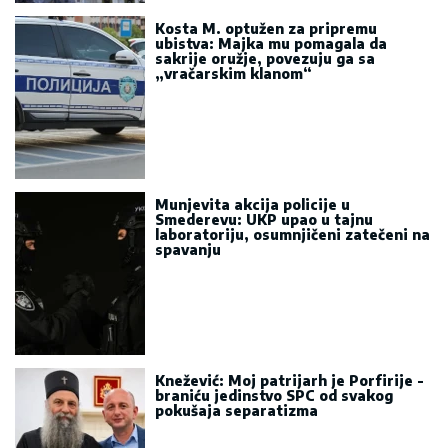
Kosta M. optužen za pripremu
ubistva: Majka mu pomagala da
sakrije oružje, povezuju ga sa
„vračarskim klanom“
Munjevita akcija policije u
Smederevu: UKP upao u tajnu
laboratoriju, osumnjičeni zatečeni na
spavanju
Knežević: Moj patrijarh je Porfirije -
braniću jedinstvo SPC od svakog
pokušaja separatizma