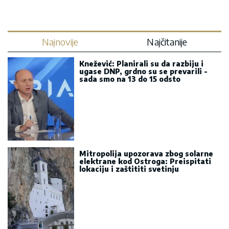
Najnovije
Najčitanije
Knežević: Planirali su da razbiju i
ugase DNP, grdno su se prevarili -
sada smo na 13 do 15 odsto
Mitropolija upozorava zbog solarne
elektrane kod Ostroga: Preispitati
lokaciju i zaštititi svetinju