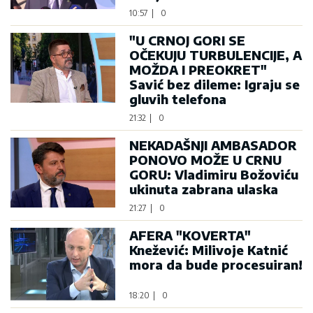
10:57
|
0
"U CRNOJ GORI SE
OČEKUJU TURBULENCIJE, A
MOŽDA I PREOKRET"
Savić bez dileme: Igraju se
gluvih telefona
21:32
|
0
NEKADAŠNJI AMBASADOR
PONOVO MOŽE U CRNU
GORU: Vladimiru Božoviću
ukinuta zabrana ulaska
21:27
|
0
AFERA "KOVERTA"
Knežević: Milivoje Katnić
mora da bude procesuiran!
18:20
|
0