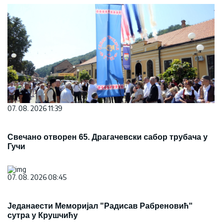
07. 08. 2026 11:39
Свечано отворен 65. Драгачевски сабор трубача у
Гучи
07. 08. 2026 08:45
Једанаести Меморијал "Радисав Рабреновић"
сутра у Крушчићу