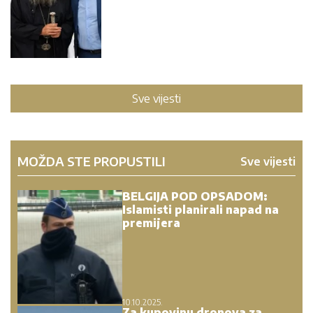
Sve vijesti
MOŽDA STE PROPUSTILI
Sve vijesti
BELGIJA POD OPSADOM:
Islamisti planirali napad na
premijera
10.10.2025.
Za kupovinu dronova za