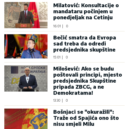
Milatović: Konsultacije o
mandataru počinjem u
ponedjeljak na Cetinju
16:01
|
0
Bečić smatra da Evropa
sad treba da odredi
predsjednika skupštine
15:01
|
0
Milošević: Ako se budu
poštovali principi, mjesto
predsjednika Skupštine
pripada ZBCG, a ne
Demokratama!
13:30
|
0
Bošnjaci se "okuražili":
Traže od Spajića ono što
nisu smjeli Milu