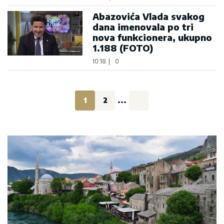
Abazovića Vlada svakog
dana imenovala po tri
nova funkcionera, ukupno
1.188 (FOTO)
10:18
|
0
1
2
...