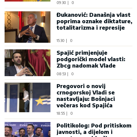
09:30
|
0
Đukanović: Današnja vlast
poprima oznake diktature,
totalitarizma i represije
15:30
|
0
Spajić primjenjuje
podgorički model vlasti:
Zbcg nadomak Vlade
08:53
|
0
Pregovori o novij
crnogorskoj Vladi se
nastavljaju: Bošnjaci
večeras kod Spajića
18:55
|
0
Politikolog: Pod pritiskom
javnosti, a dijelom i