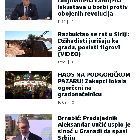
Dogovorena razmjena
iskustava u borbi protiv
obojenih revolucija
11:54
|
0
Razbuktao se rat u Siriji:
Džihadisti jurišaju ka
gradu, poslati tigrovi
(VIDEO)
12:49
|
0
HAOS NA PODGORIČKOM
PAZARU! Zakupci lokala
ogorčeni na
gradonačelnicu
16:03
|
0
Brnabić: Predsjednik
Aleksandar Vučić uspio je
sinoć u Granadi da spasi
Srbiju