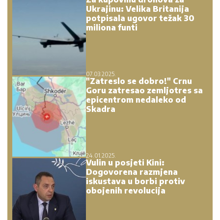
Ukrajinu: Velika Britanija
potpisala ugovor težak 30
miliona funti
07.03.2025.
"Zatreslo se dobro!" Crnu
Goru zatresao zemljotres sa
epicentrom nedaleko od
Skadra
24.01.2025.
Vulin u posjeti Kini:
Dogovorena razmjena
iskustava u borbi protiv
obojenih revolucija