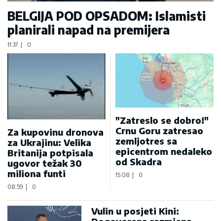
BELGIJA POD OPSADOM: Islamisti
planirali napad na premijera
11:37
|
0
"Zatreslo se dobro!"
Crnu Goru zatresao
Za kupovinu dronova
zemljotres sa
za Ukrajinu: Velika
epicentrom nedaleko
Britanija potpisala
od Skadra
ugovor težak 30
miliona funti
15:08
|
0
08:59
|
0
Vulin u posjeti Kini: