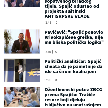
sopstvenog biračkog
tijela, Spajić odustao od
projekta suštinski
ANTISRPSKE VLADE
12:49
|
0
Pavićević: "Spajić ponovio
Krivokapićeve greške, nije
mu bliska politička logika"
12:38
|
0
Politički analitičar: Spajić
shvata da je pametnije da
ide sa širom koalicijom
12:01
|
0
Džentlmenski potez ZBCG
prema Spajiću: Tražiće
resore koji djeluju
isključivo na unutrašnjem