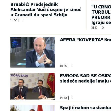
Brnabić: Predsjednik
"U CRNO
Aleksandar Vučić uspio je sinoć
TURBULE
u Granadi da spasi Srbiju
PREOKRE
10:57
|
0
Igraju s
21:32
|
0
AFERA "KOVERTA" Knež
18:20
|
0
EVROPA SAD SE OSIPA: 
sledeće nedelje imaju
14:30
|
0
Spajić nakon sastanka