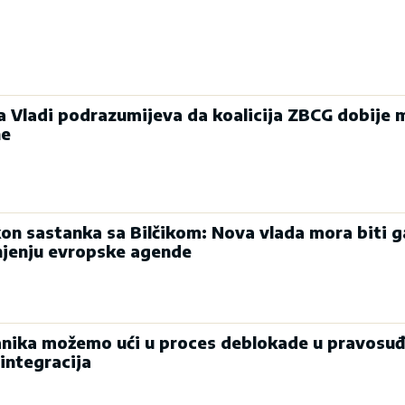
ka Vladi podrazumijeva da koalicija ZBCG dobije 
ne
on sastanka sa Bilčikom: Nova vlada mora biti g
njenju evropske agende
nika možemo ući u proces deblokade u pravosuđ
integracija