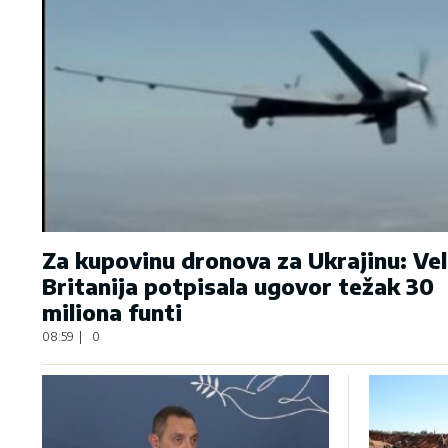
Za kupovinu dronova za Ukrajinu: Vel
Britanija potpisala ugovor težak 30
miliona funti
08:59
|
0