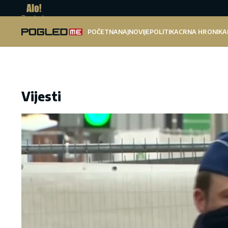
Pogled.me
POČETNA
NAJNOVIJE
POLITIKA
CRNA HRONIKA
Vijesti