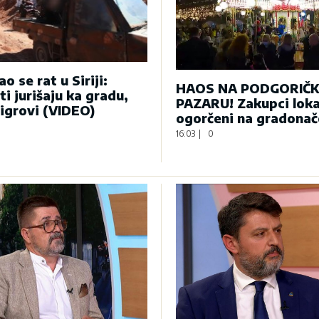
o se rat u Siriji:
HAOS NA PODGORIČ
ti jurišaju ka gradu,
PAZARU! Zakupci loka
tigrovi (VIDEO)
ogorčeni na gradonač
16:03
|
0