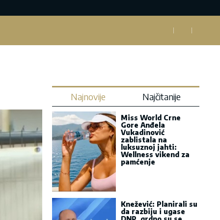
Najnovije
Najčitanije
Miss World Crne
Gore Anđela
Vukadinović
zablistala na
luksuznoj jahti:
Wellness vikend za
pamćenje
Knežević: Planirali su
da razbiju i ugase
DNP, grdno su se