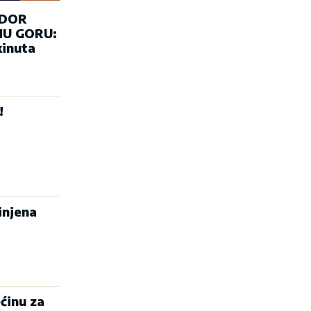
ADOR
U GORU:
kinuta
!
injena
ćinu za