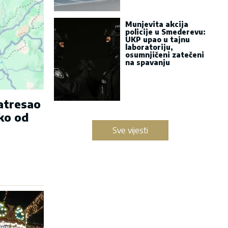
Munjevita akcija
policije u Smederevu:
UKP upao u tajnu
laboratoriju,
osumnjičeni zatečeni
na spavanju
zatresao
ko od
Sve vijesti