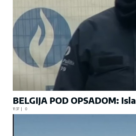
BELGIJA POD OPSADOM: Islami
11:37
|
0