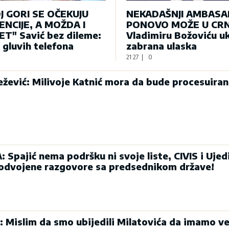
J GORI SE OČEKUJU
NEKADAŠNJI AMBAS
NCIJE, A MOŽDA I
PONOVO MOŽE U CRN
T" Savić bez dileme:
Vladimiru Božoviću u
e gluvih telefona
zabrana ulaska
21:27
|
0
ević: Milivoje Katnić mora da bude procesuiran
Spajić nema podršku ni svoje liste, CIVIS i Ujed
 odvojene razgovore sa predsednikom države!
: Mislim da smo ubijedili Milatovića da imamo ve