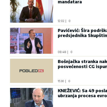
mandatara
12:02
|
0
Pavićević: Šira podrš
predsjednika Skupšti
08:48
|
0
Bošnjačka stranka nak
posvećenosti CG ispu
15:30
|
0
KNEŽEVIĆ: Sa 49 posla
ubrzanja procesa evro