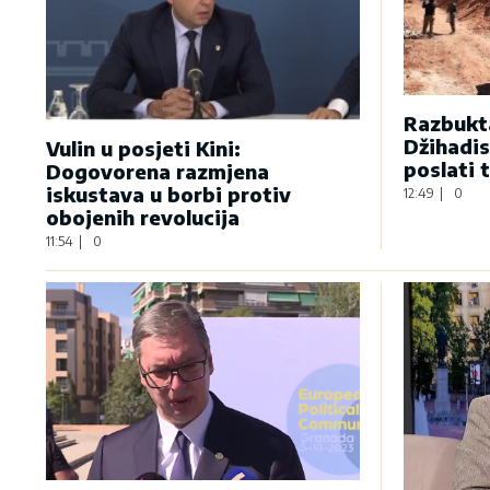
Razbukta
Džihadis
Vulin u posjeti Kini:
poslati 
Dogovorena razmjena
iskustava u borbi protiv
12:49
|
0
obojenih revolucija
11:54
|
0