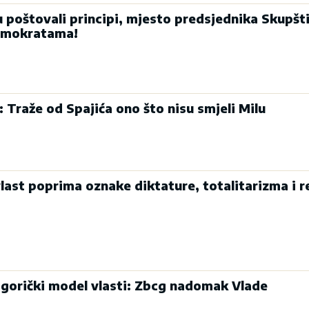
u poštovali principi, mjesto predsjednika Skupšt
emokratama!
: Traže od Spajića ono što nisu smjeli Milu
last poprima oznake diktature, totalitarizma i r
dgorički model vlasti: Zbcg nadomak Vlade