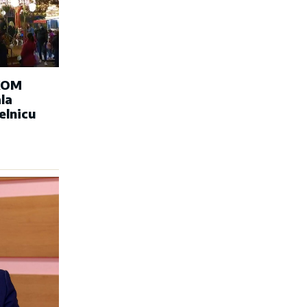
KOM
la
elnicu