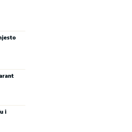
mjesto
arant
u i