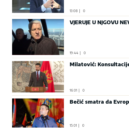
13:08
|
0
VJERUJE U NJGOVU NEV
19:44
|
0
Milatović: Konsultaci
16:01
|
0
Bečić smatra da Evrop
15:01
|
0