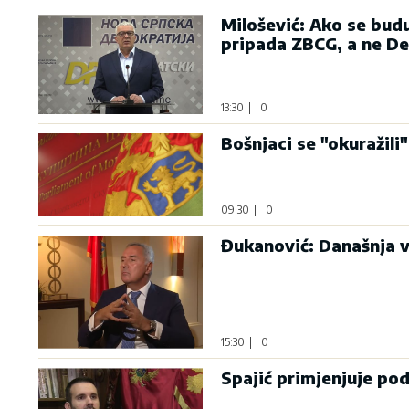
Milošević: Ako se bud
pripada ZBCG, a ne D
13:30
|
0
Bošnjaci se "okuražili"
09:30
|
0
Đukanović: Današnja v
15:30
|
0
Spajić primjenjuje po