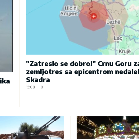
"Zatreslo se dobro!" Crnu Goru 
zemljotres sa epicentrom nedale
Skadra
ika
15:08
|
0