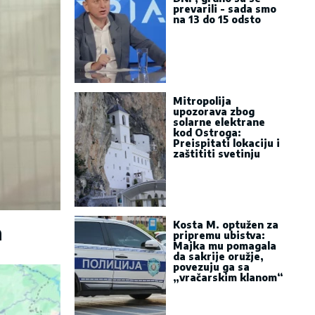
prevarili - sada smo
na 13 do 15 odsto
Mitropolija
upozorava zbog
solarne elektrane
kod Ostroga:
Preispitati lokaciju i
zaštititi svetinju
Kosta M. optužen za
a
pripremu ubistva:
Majka mu pomagala
da sakrije oružje,
povezuju ga sa
„vračarskim klanom“