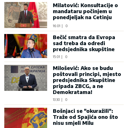
Milatović: Konsultacije o
mandataru počinjem u
ponedjeljak na Cetinju
16:01
|
0
Bečić smatra da Evropa
sad treba da odredi
predsjednika skupštine
15:01
|
0
Milošević: Ako se budu
poštovali principi, mjesto
predsjednika Skupštine
pripada ZBCG, a ne
Demokratama!
13:30
|
0
Bošnjaci se "okuražili":
Traže od Spajića ono što
nisu smjeli Milu