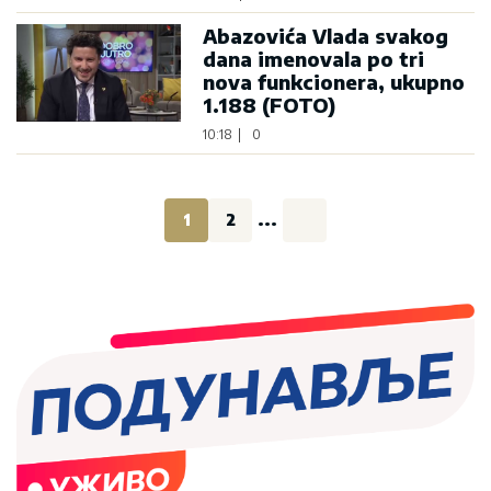
Abazovića Vlada svakog
dana imenovala po tri
nova funkcionera, ukupno
1.188 (FOTO)
10:18
|
0
1
2
...