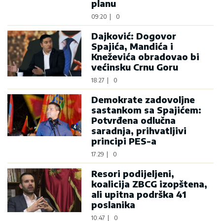
planu
09:20
|
0
Dajković: Dogovor
Spajića, Mandića i
Kneževića obradovao bi
većinsku Crnu Goru
18:27
|
0
Demokrate zadovoljne
sastankom sa Spajićem:
Potvrđena odlučna
saradnja, prihvatljivi
principi PES-a
17:29
|
0
Resori podijeljeni,
koalicija ZBCG izopštena,
ali upitna podrška 41
poslanika
10:47
|
0