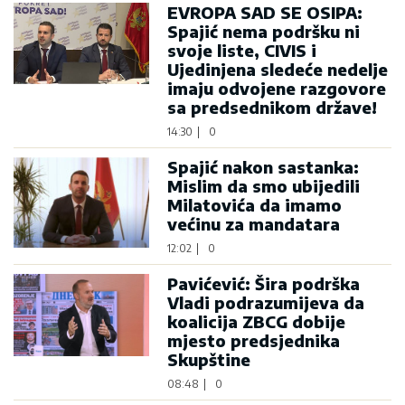
EVROPA SAD SE OSIPA:
Spajić nema podršku ni
svoje liste, CIVIS i
Ujedinjena sledeće nedelje
imaju odvojene razgovore
sa predsednikom države!
14:30
|
0
Spajić nakon sastanka:
Mislim da smo ubijedili
Milatovića da imamo
većinu za mandatara
12:02
|
0
Pavićević: Šira podrška
Vladi podrazumijeva da
koalicija ZBCG dobije
mjesto predsjednika
Skupštine
08:48
|
0