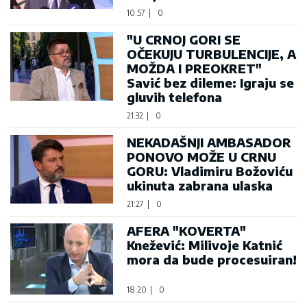
10:57
|
0
"U CRNOJ GORI SE
OČEKUJU TURBULENCIJE, A
MOŽDA I PREOKRET"
Savić bez dileme: Igraju se
gluvih telefona
21:32
|
0
NEKADAŠNJI AMBASADOR
PONOVO MOŽE U CRNU
GORU: Vladimiru Božoviću
ukinuta zabrana ulaska
21:27
|
0
AFERA "KOVERTA"
Knežević: Milivoje Katnić
mora da bude procesuiran!
18:20
|
0