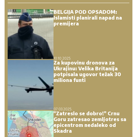
BELGIJA POD OPSADOM:
Islamisti planirali napad na
premijera
10.10.2025.
Za kupovinu dronova za
Ukrajinu: Velika Britanija
potpisala ugovor težak 30
miliona funti
07.03.2025.
"Zatreslo se dobro!" Crnu
Goru zatresao zemljotres sa
epicentrom nedaleko od
Skadra