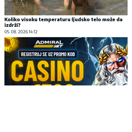
Koliko visoku temperaturu ljudsko telo može da
izdrži?
05. 08. 2026 14:12
REGISTRUJ SE UZ PROMO KOD CASINO Preuzmi
1500 BESPLATNIH SPINOVA