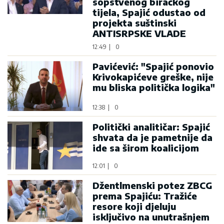
sopstvenog biračkog
tijela, Spajić odustao od
projekta suštinski
ANTISRPSKE VLADE
12:49
|
0
Pavićević: "Spajić ponovio
Krivokapićeve greške, nije
mu bliska politička logika"
12:38
|
0
Politički analitičar: Spajić
shvata da je pametnije da
ide sa širom koalicijom
12:01
|
0
Džentlmenski potez ZBCG
prema Spajiću: Tražiće
resore koji djeluju
isključivo na unutrašnjem