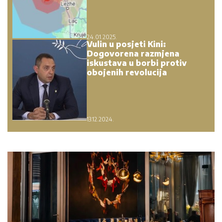
24.01.2025.
Vulin u posjeti Kini:
Dogovorena razmjena
iskustava u borbi protiv
obojenih revolucija
13.12.2024.