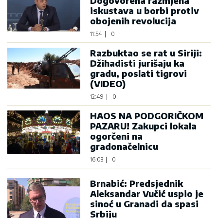
Dogovorena razmjena
iskustava u borbi protiv
obojenih revolucija
11:54
|
0
Razbuktao se rat u Siriji:
Džihadisti jurišaju ka
gradu, poslati tigrovi
(VIDEO)
12:49
|
0
HAOS NA PODGORIČKOM
PAZARU! Zakupci lokala
ogorčeni na
gradonačelnicu
16:03
|
0
Brnabić: Predsjednik
Aleksandar Vučić uspio je
sinoć u Granadi da spasi
Srbiju