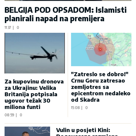
BELGIJA POD OPSADOM: Islamisti
planirali napad na premijera
11:37
|
0
"Zatreslo se dobro!"
Crnu Goru zatresao
Za kupovinu dronova
zemljotres sa
za Ukrajinu: Velika
epicentrom nedaleko
Britanija potpisala
od Skadra
ugovor težak 30
miliona funti
15:08
|
0
08:59
|
0
Vulin u posjeti Kini: