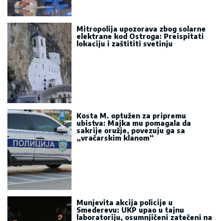
Mitropolija upozorava zbog solarne
elektrane kod Ostroga: Preispitati
lokaciju i zaštititi svetinju
Kosta M. optužen za pripremu
ubistva: Majka mu pomagala da
sakrije oružje, povezuju ga sa
„vračarskim klanom“
Munjevita akcija policije u
Smederevu: UKP upao u tajnu
laboratoriju, osumnjičeni zatečeni na