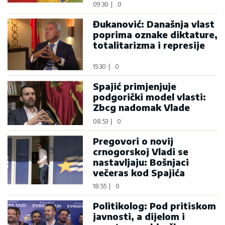
09:30
|
0
Đukanović: Današnja vlast
poprima oznake diktature,
totalitarizma i represije
15:30
|
0
Spajić primjenjuje
podgorički model vlasti:
Zbcg nadomak Vlade
08:53
|
0
Pregovori o novij
crnogorskoj Vladi se
nastavljaju: Bošnjaci
večeras kod Spajića
18:55
|
0
Politikolog: Pod pritiskom
javnosti, a dijelom i