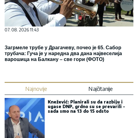
07. 08. 2026 11:43
Загрмеле трубе у Драгачеву, почео је 65. Сабор
трубача: Гуча је у наредна два дана највеселија
варошица на Балкану – све гори (ФОТО)
Najnovije
Najčitanije
Knežević: Planirali su da razbiju i
ugase DNP, grdno su se prevarili -
sada smo na 13 do 15 odsto