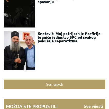
spavanju
Knežević: Moj patrijarh je Porfirije -
braniću jedinstvo SPC od svakog
pokušaja separatizma
Sve vijesti
MOŽDA STE PROPUSTILI
Sve vijesti