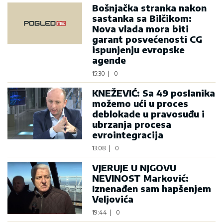
Bošnjačka stranka nakon
sastanka sa Bilčikom:
Nova vlada mora biti
garant posvećenosti CG
ispunjenju evropske
agende
15:30
|
0
KNEŽEVIĆ: Sa 49 poslanika
možemo ući u proces
deblokade u pravosuđu i
ubrzanja procesa
evrointegracija
13:08
|
0
VJERUJE U NJGOVU
NEVINOST Marković:
Iznenađen sam hapšenjem
Veljovića
19:44
|
0