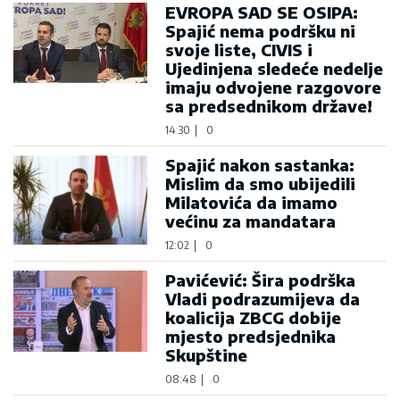
EVROPA SAD SE OSIPA:
Spajić nema podršku ni
svoje liste, CIVIS i
Ujedinjena sledeće nedelje
imaju odvojene razgovore
sa predsednikom države!
14:30
|
0
Spajić nakon sastanka:
Mislim da smo ubijedili
Milatovića da imamo
većinu za mandatara
12:02
|
0
Pavićević: Šira podrška
Vladi podrazumijeva da
koalicija ZBCG dobije
mjesto predsjednika
Skupštine
08:48
|
0