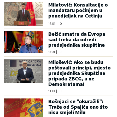
Milatović: Konsultacije o
mandataru počinjem u
ponedjeljak na Cetinju
16:01
|
0
Bečić smatra da Evropa
sad treba da odredi
predsjednika skupštine
15:01
|
0
Milošević: Ako se budu
poštovali principi, mjesto
predsjednika Skupštine
pripada ZBCG, a ne
Demokratama!
13:30
|
0
Bošnjaci se "okuražili":
Traže od Spajića ono što
nisu smjeli Milu