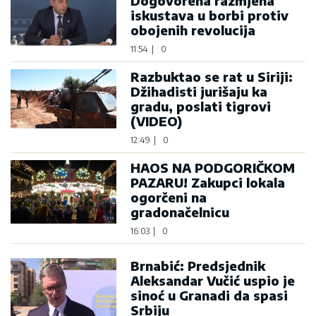
Dogovorena razmjena
iskustava u borbi protiv
obojenih revolucija
11:54
|
0
Razbuktao se rat u Siriji:
Džihadisti jurišaju ka
gradu, poslati tigrovi
(VIDEO)
12:49
|
0
HAOS NA PODGORIČKOM
PAZARU! Zakupci lokala
ogorčeni na
gradonačelnicu
16:03
|
0
Brnabić: Predsjednik
Aleksandar Vučić uspio je
sinoć u Granadi da spasi
Srbiju