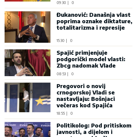
09:30
|
0
Đukanović: Današnja vlast
poprima oznake diktature,
totalitarizma i represije
15:30
|
0
Spajić primjenjuje
podgorički model vlasti:
Zbcg nadomak Vlade
08:53
|
0
Pregovori o novij
crnogorskoj Vladi se
nastavljaju: Bošnjaci
večeras kod Spajića
18:55
|
0
Politikolog: Pod pritiskom
javnosti, a dijelom i