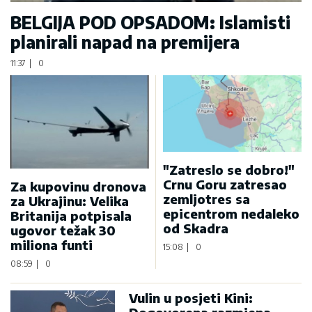
BELGIJA POD OPSADOM: Islamisti
planirali napad na premijera
11:37
|
0
"Zatreslo se dobro!"
Crnu Goru zatresao
Za kupovinu dronova
zemljotres sa
za Ukrajinu: Velika
epicentrom nedaleko
Britanija potpisala
od Skadra
ugovor težak 30
miliona funti
15:08
|
0
08:59
|
0
Vulin u posjeti Kini: