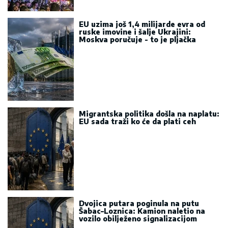
EU uzima još 1,4 milijarde evra od
ruske imovine i šalje Ukrajini:
Moskva poručuje - to je pljačka
Migrantska politika došla na naplatu:
EU sada traži ko će da plati ceh
Dvojica putara poginula na putu
Šabac–Loznica: Kamion naletio na
vozilo obilježeno signalizacijom