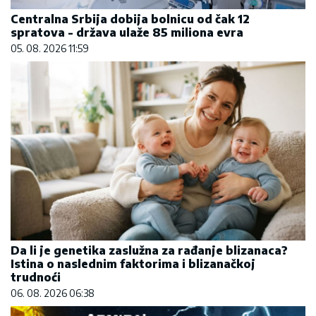
Centralna Srbija dobija bolnicu od čak 12
spratova - država ulaže 85 miliona evra
05. 08. 2026 11:59
Da li je genetika zaslužna za rađanje blizanaca?
Istina o naslednim faktorima i blizanačkoj
trudnoći
06. 08. 2026 06:38