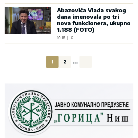
Abazovića Vlada svakog
dana imenovala po tri
nova funkcionera, ukupno
1.188 (FOTO)
10:18
|
0
1
2
...