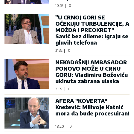
10:57
|
0
"U CRNOJ GORI SE
OČEKUJU TURBULENCIJE, A
MOŽDA I PREOKRET"
Savić bez dileme: Igraju se
gluvih telefona
21:32
|
0
NEKADAŠNJI AMBASADOR
PONOVO MOŽE U CRNU
GORU: Vladimiru Božoviću
ukinuta zabrana ulaska
21:27
|
0
AFERA "KOVERTA"
Knežević: Milivoje Katnić
mora da bude procesuiran!
18:20
|
0