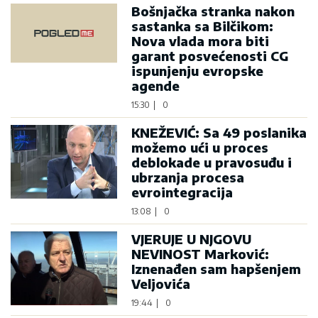
Bošnjačka stranka nakon
sastanka sa Bilčikom:
Nova vlada mora biti
garant posvećenosti CG
ispunjenju evropske
agende
15:30
|
0
KNEŽEVIĆ: Sa 49 poslanika
možemo ući u proces
deblokade u pravosuđu i
ubrzanja procesa
evrointegracija
13:08
|
0
VJERUJE U NJGOVU
NEVINOST Marković:
Iznenađen sam hapšenjem
Veljovića
19:44
|
0