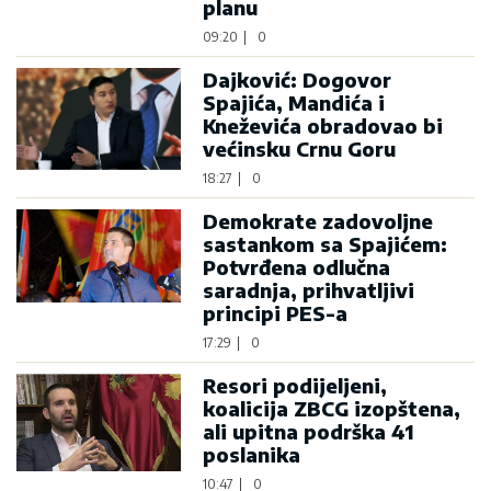
planu
09:20
|
0
Dajković: Dogovor
Spajića, Mandića i
Kneževića obradovao bi
većinsku Crnu Goru
18:27
|
0
Demokrate zadovoljne
sastankom sa Spajićem:
Potvrđena odlučna
saradnja, prihvatljivi
principi PES-a
17:29
|
0
Resori podijeljeni,
koalicija ZBCG izopštena,
ali upitna podrška 41
poslanika
10:47
|
0