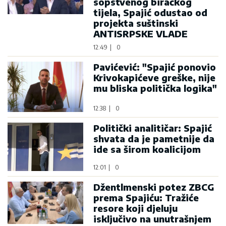
sopstvenog biračkog
tijela, Spajić odustao od
projekta suštinski
ANTISRPSKE VLADE
12:49
|
0
Pavićević: "Spajić ponovio
Krivokapićeve greške, nije
mu bliska politička logika"
12:38
|
0
Politički analitičar: Spajić
shvata da je pametnije da
ide sa širom koalicijom
12:01
|
0
Džentlmenski potez ZBCG
prema Spajiću: Tražiće
resore koji djeluju
isključivo na unutrašnjem