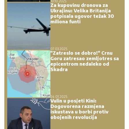
10.10.2025.
Za kupovinu dronova za
Ukrajinu: Velika Britanija
potpisala ugovor težak 30
miliona funti
07.03.2025.
"Zatreslo se dobro!" Crnu
Goru zatresao zemljotres sa
epicentrom nedaleko od
Skadra
24.01.2025.
Vulin u posjeti Kini:
Dogovorena razmjena
iskustava u borbi protiv
obojenih revolucija