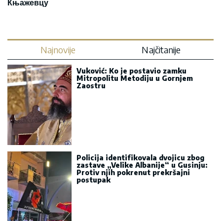
Књажевцу
Najnovije
Najčitanije
Vuković: Ko je postavio zamku
Mitropolitu Metodiju u Gornjem
Zaostru
Policija identifikovala dvojicu zbog
zastave „Velike Albanije“ u Gusinju:
Protiv njih pokrenut prekršajni
postupak