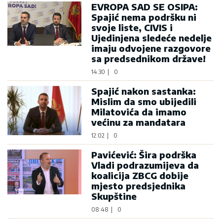
EVROPA SAD SE OSIPA:
Spajić nema podršku ni
svoje liste, CIVIS i
Ujedinjena sledeće nedelje
imaju odvojene razgovore
sa predsednikom države!
14:30
|
0
Spajić nakon sastanka:
Mislim da smo ubijedili
Milatovića da imamo
većinu za mandatara
12:02
|
0
Pavićević: Šira podrška
Vladi podrazumijeva da
koalicija ZBCG dobije
mjesto predsjednika
Skupštine
08:48
|
0