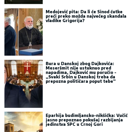
Medojević pita: Da li će Sinod ćutke
preći preko možda najvećeg skandala
vladike Grigorija?
Bura u Danskoj zbog Dajkovića:
Meseršmit nije ustuknuo pred
napadima, Dajković mu poručio -
„Svaki Srbin u Danskoj treba da
prepozna političara poput tebe“
Eparhija budimljansko-nikšićka: Vučić
jasno prepoznao pokušaj razbijanja
jedinstva SPC u Crnoj Gori