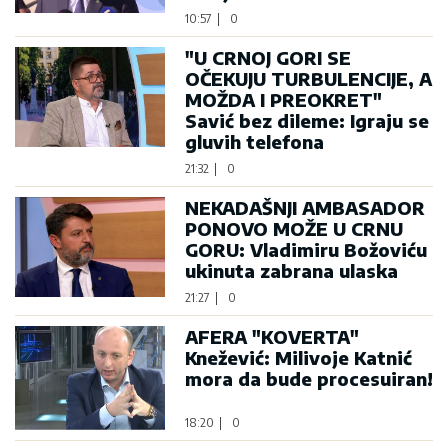
10:57
|
0
"U CRNOJ GORI SE
OČEKUJU TURBULENCIJE, A
MOŽDA I PREOKRET"
Savić bez dileme: Igraju se
gluvih telefona
21:32
|
0
NEKADAŠNJI AMBASADOR
PONOVO MOŽE U CRNU
GORU: Vladimiru Božoviću
ukinuta zabrana ulaska
21:27
|
0
AFERA "KOVERTA"
Knežević: Milivoje Katnić
mora da bude procesuiran!
18:20
|
0