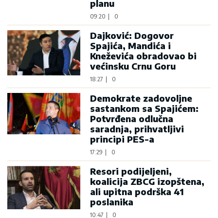
planu
09:20
|
0
Dajković: Dogovor
Spajića, Mandića i
Kneževića obradovao bi
većinsku Crnu Goru
18:27
|
0
Demokrate zadovoljne
sastankom sa Spajićem:
Potvrđena odlučna
saradnja, prihvatljivi
principi PES-a
17:29
|
0
Resori podijeljeni,
koalicija ZBCG izopštena,
ali upitna podrška 41
poslanika
10:47
|
0