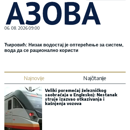
06. 08. 2026 09:00
Ћировић: Низак водостај је оптерећење за систем,
вода да се рационално користи
Najnovije
Najčitanije
Veliki poremećaj železničkog
saobraćaja u Engleskoj: Nestanak
struje izazvao otkazivanja i
kašnjenja vozova