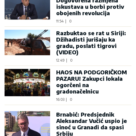
Dogovorena razmjena
iskustava u borbi protiv
obojenih revolucija
11:54
|
0
Razbuktao se rat u Siriji:
Džihadisti jurišaju ka
gradu, poslati tigrovi
(VIDEO)
12:49
|
0
HAOS NA PODGORIČKOM
PAZARU! Zakupci lokala
ogorčeni na
gradonačelnicu
16:03
|
0
Brnabić: Predsjednik
Aleksandar Vučić uspio je
sinoć u Granadi da spasi
Srbiju