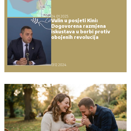
24.01.2025.
Vulin u posjeti Kini:
Dogovorena razmjena
iskustava u borbi protiv
obojenih revolucija
13.12.2024.