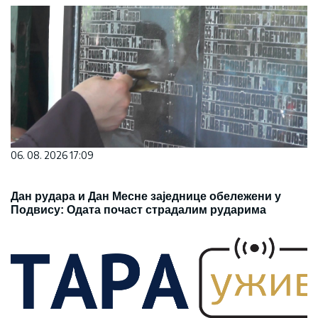
06. 08. 2026 17:09
Дан рудара и Дан Месне заједнице обележени у
Подвису: Одата почаст страдалим рударима