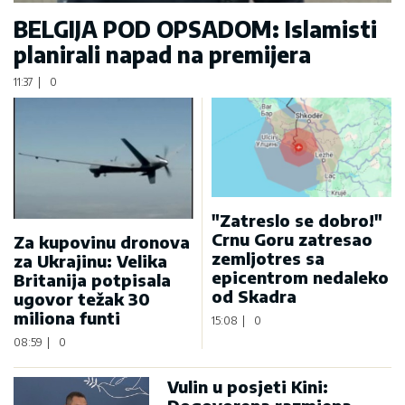
BELGIJA POD OPSADOM: Islamisti
planirali napad na premijera
11:37
|
0
"Zatreslo se dobro!"
Crnu Goru zatresao
Za kupovinu dronova
zemljotres sa
za Ukrajinu: Velika
epicentrom nedaleko
Britanija potpisala
od Skadra
ugovor težak 30
miliona funti
15:08
|
0
08:59
|
0
Vulin u posjeti Kini: