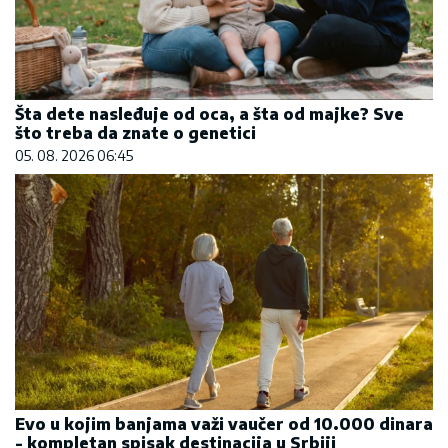
Šta dete nasleđuje od oca, a šta od majke? Sve
što treba da znate o genetici
05. 08. 2026 06:45
Evo u kojim banjama važi vaučer od 10.000 dinara
- kompletan spisak destinacija u Srbiji