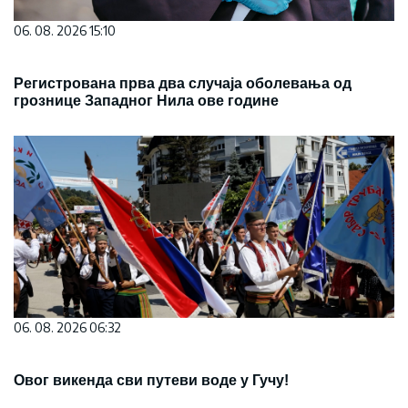
06. 08. 2026 15:10
Регистрована прва два случаја оболевања од
грознице Западног Нила ове године
06. 08. 2026 06:32
Овог викенда сви путеви воде у Гучу!