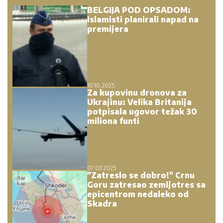
BELGIJA POD OPSADOM:
Islamisti planirali napad na
premijera
10.10.2025.
Za kupovinu dronova za
Ukrajinu: Velika Britanija
potpisala ugovor težak 30
miliona funti
07.03.2025.
"Zatreslo se dobro!" Crnu
Goru zatresao zemljotres sa
epicentrom nedaleko od
Skadra