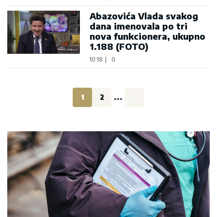
Abazovića Vlada svakog
dana imenovala po tri
nova funkcionera, ukupno
1.188 (FOTO)
10:18
|
0
1
2
...