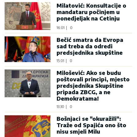
Milatović: Konsultacije o
mandataru počinjem u
ponedjeljak na Cetinju
16:01
|
0
Bečić smatra da Evropa
sad treba da odredi
predsjednika skupštine
15:01
|
0
Milošević: Ako se budu
poštovali principi, mjesto
predsjednika Skupštine
pripada ZBCG, a ne
Demokratama!
13:30
|
0
Bošnjaci se "okuražili":
Traže od Spajića ono što
nisu smjeli Milu