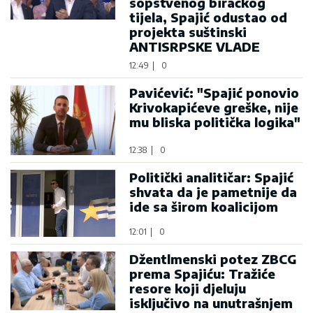
sopstvenog biračkog
tijela, Spajić odustao od
projekta suštinski
ANTISRPSKE VLADE
12:49
|
0
Pavićević: "Spajić ponovio
Krivokapićeve greške, nije
mu bliska politička logika"
12:38
|
0
Politički analitičar: Spajić
shvata da je pametnije da
ide sa širom koalicijom
12:01
|
0
Džentlmenski potez ZBCG
prema Spajiću: Tražiće
resore koji djeluju
isključivo na unutrašnjem