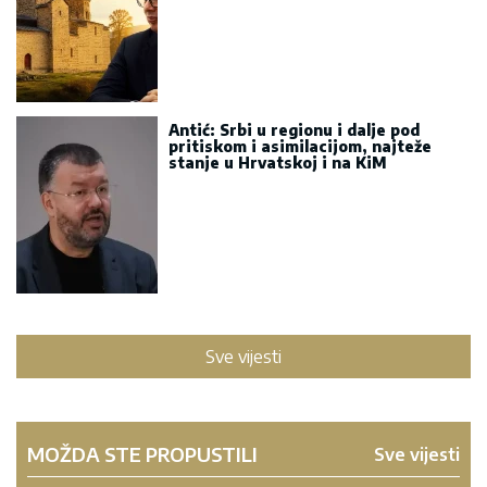
Antić: Srbi u regionu i dalje pod
pritiskom i asimilacijom, najteže
stanje u Hrvatskoj i na KiM
Sve vijesti
MOŽDA STE PROPUSTILI
Sve vijesti