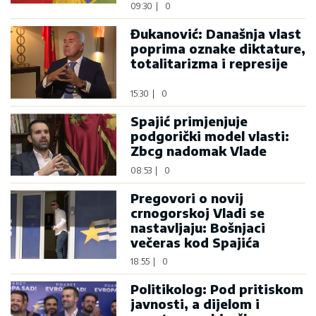
09:30
|
0
Đukanović: Današnja vlast
poprima oznake diktature,
totalitarizma i represije
15:30
|
0
Spajić primjenjuje
podgorički model vlasti:
Zbcg nadomak Vlade
08:53
|
0
Pregovori o novij
crnogorskoj Vladi se
nastavljaju: Bošnjaci
večeras kod Spajića
18:55
|
0
Politikolog: Pod pritiskom
javnosti, a dijelom i