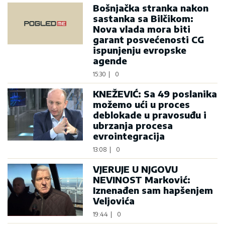
Bošnjačka stranka nakon
sastanka sa Bilčikom:
Nova vlada mora biti
garant posvećenosti CG
ispunjenju evropske
agende
15:30
|
0
KNEŽEVIĆ: Sa 49 poslanika
možemo ući u proces
deblokade u pravosuđu i
ubrzanja procesa
evrointegracija
13:08
|
0
VJERUJE U NJGOVU
NEVINOST Marković:
Iznenađen sam hapšenjem
Veljovića
19:44
|
0