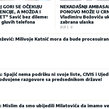
J GORI SE OČEKUJU
NEKADAŠNJI AMBAS
NCIJE, A MOŽDA I
PONOVO MOŽE U CRN
T" Savić bez dileme:
Vladimiru Božoviću u
e gluvih telefona
zabrana ulaska
21:27
|
0
ević: Milivoje Katnić mora da bude procesuiran
Spajić nema podršku ni svoje liste, CIVIS i Ujed
 odvojene razgovore sa predsednikom države!
: Mislim da smo ubijedili Milatovića da imamo ve