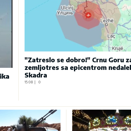
"Zatreslo se dobro!" Crnu Goru 
zemljotres sa epicentrom nedale
Skadra
ika
15:08
|
0