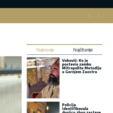
Najnovije
Najčitanije
Vuković: Ko je
postavio zamku
Mitropolitu Metodiju
u Gornjem Zaostru
Policija
identifikovala
dvojicu zbog zastave