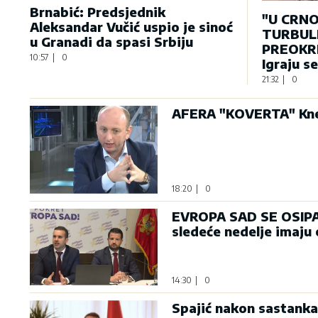
Brnabić: Predsjednik
"U CRNO
Aleksandar Vučić uspio je sinoć
TURBULE
u Granadi da spasi Srbiju
PREOKRE
10:57
|
0
Igraju s
21:32
|
0
AFERA "KOVERTA" Knež
18:20
|
0
EVROPA SAD SE OSIPA: 
sledeće nedelje imaju
14:30
|
0
Spajić nakon sastanka