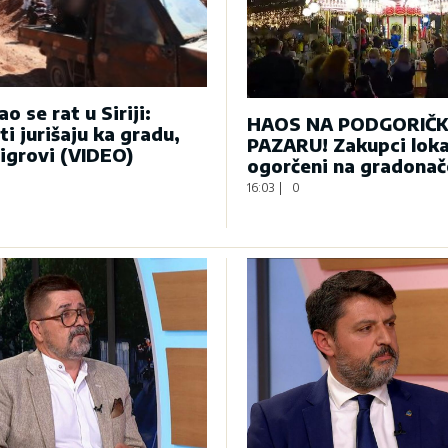
o se rat u Siriji:
HAOS NA PODGORIČ
ti jurišaju ka gradu,
PAZARU! Zakupci loka
tigrovi (VIDEO)
ogorčeni na gradonač
16:03
|
0