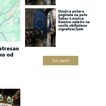
Dvojica putara
poginula na putu
Šabac–Loznica:
Kamion naletio na
vozilo obilježeno
signalizacijom
zatresao
ko od
Sve vijesti