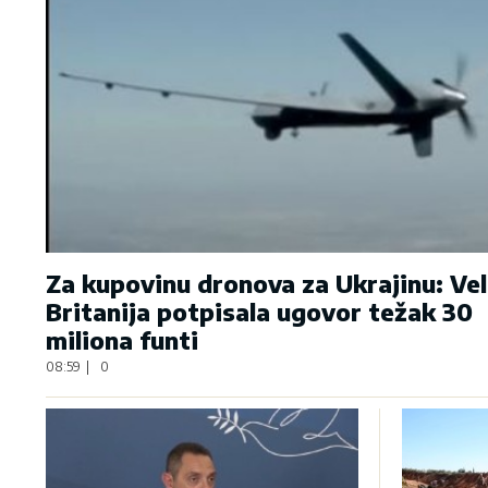
Za kupovinu dronova za Ukrajinu: Vel
Britanija potpisala ugovor težak 30
miliona funti
08:59
|
0