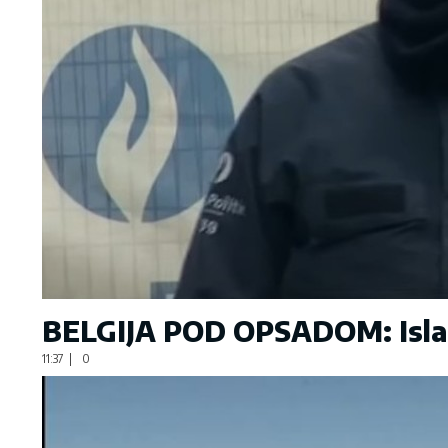
BELGIJA POD OPSADOM: Islami
11:37
|
0