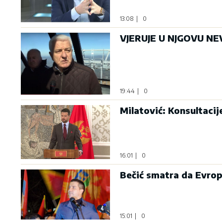
13:08
|
0
VJERUJE U NJGOVU NEV
19:44
|
0
Milatović: Konsultaci
16:01
|
0
Bečić smatra da Evrop
15:01
|
0