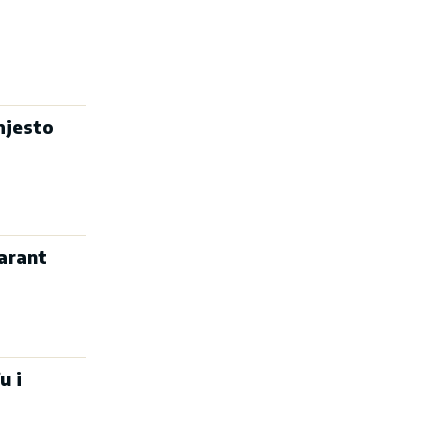
mjesto
arant
u i