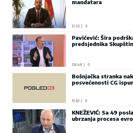
mandatara
12:02
|
0
Pavićević: Šira podrš
predsjednika Skupšti
08:48
|
0
Bošnjačka stranka nak
posvećenosti CG ispu
15:30
|
0
KNEŽEVIĆ: Sa 49 posla
ubrzanja procesa evro