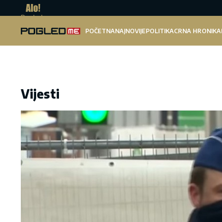
Pogled.me
POČETNA
NAJNOVIJE
POLITIKA
CRNA HRONIKA
Vijesti