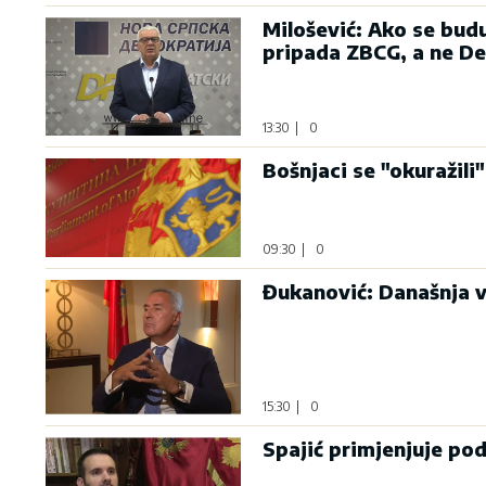
Milošević: Ako se bud
pripada ZBCG, a ne D
13:30
|
0
Bošnjaci se "okuražili"
09:30
|
0
Đukanović: Današnja v
15:30
|
0
Spajić primjenjuje po