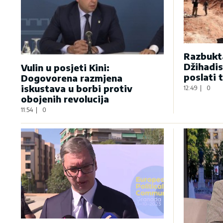
Razbukta
Džihadis
Vulin u posjeti Kini:
poslati 
Dogovorena razmjena
iskustava u borbi protiv
12:49
|
0
obojenih revolucija
11:54
|
0