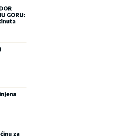
ADOR
U GORU:
kinuta
!
injena
ćinu za