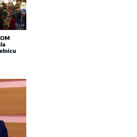
KOM
la
elnicu