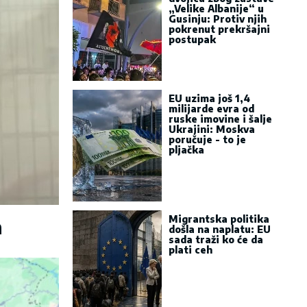
„Velike Albanije“ u
Gusinju: Protiv njih
pokrenut prekršajni
postupak
EU uzima još 1,4
milijarde evra od
ruske imovine i šalje
Ukrajini: Moskva
poručuje - to je
pljačka
Migrantska politika
a
došla na naplatu: EU
sada traži ko će da
plati ceh