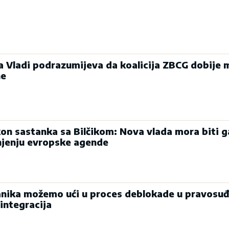
ka Vladi podrazumijeva da koalicija ZBCG dobije 
ne
on sastanka sa Bilčikom: Nova vlada mora biti g
njenju evropske agende
nika možemo ući u proces deblokade u pravosuđ
integracija