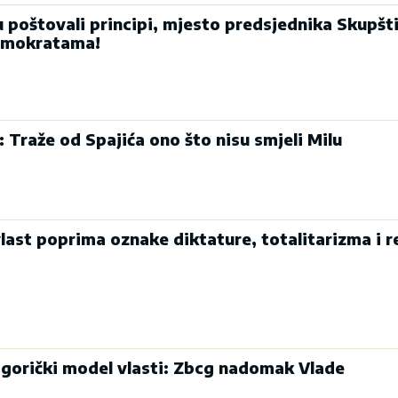
u poštovali principi, mjesto predsjednika Skupšt
emokratama!
: Traže od Spajića ono što nisu smjeli Milu
last poprima oznake diktature, totalitarizma i r
dgorički model vlasti: Zbcg nadomak Vlade