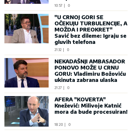
10:57
|
0
"U CRNOJ GORI SE
OČEKUJU TURBULENCIJE, A
MOŽDA I PREOKRET"
Savić bez dileme: Igraju se
gluvih telefona
21:32
|
0
NEKADAŠNJI AMBASADOR
PONOVO MOŽE U CRNU
GORU: Vladimiru Božoviću
ukinuta zabrana ulaska
21:27
|
0
AFERA "KOVERTA"
Knežević: Milivoje Katnić
mora da bude procesuiran!
18:20
|
0