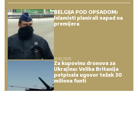
BELGIJA POD OPSADOM:
Islamisti planirali napad na
premijera
10.10.2025.
Za kupovinu dronova za
Ukrajinu: Velika Britanija
potpisala ugovor težak 30
miliona funti
07.03.2025.
"Zatreslo se dobro!" Crnu
Goru zatresao zemljotres sa
epicentrom nedaleko od
Skadra