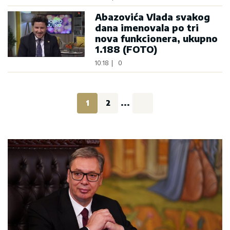
Abazovića Vlada svakog
dana imenovala po tri
nova funkcionera, ukupno
1.188 (FOTO)
10:18
|
0
1
2
...