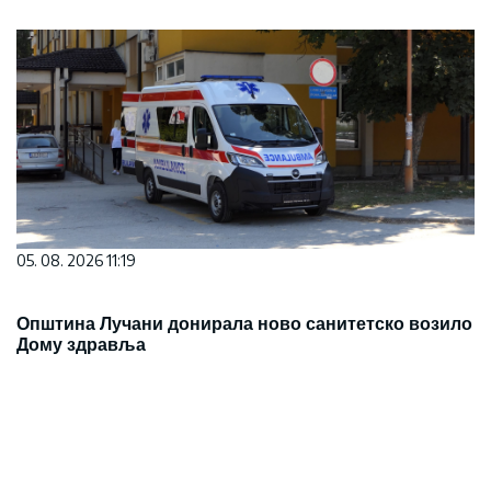
05. 08. 2026 11:19
Општина Лучани донирала ново санитетско возило
Дому здравља