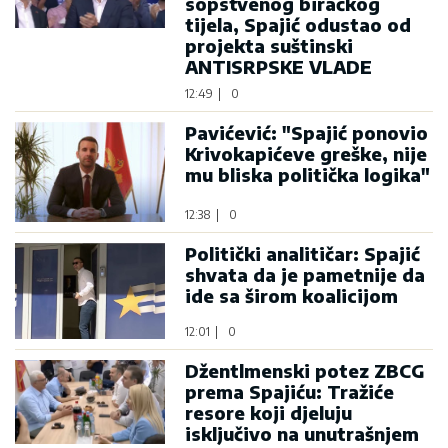
sopstvenog biračkog
tijela, Spajić odustao od
projekta suštinski
ANTISRPSKE VLADE
12:49
|
0
Pavićević: "Spajić ponovio
Krivokapićeve greške, nije
mu bliska politička logika"
12:38
|
0
Politički analitičar: Spajić
shvata da je pametnije da
ide sa širom koalicijom
12:01
|
0
Džentlmenski potez ZBCG
prema Spajiću: Tražiće
resore koji djeluju
isključivo na unutrašnjem