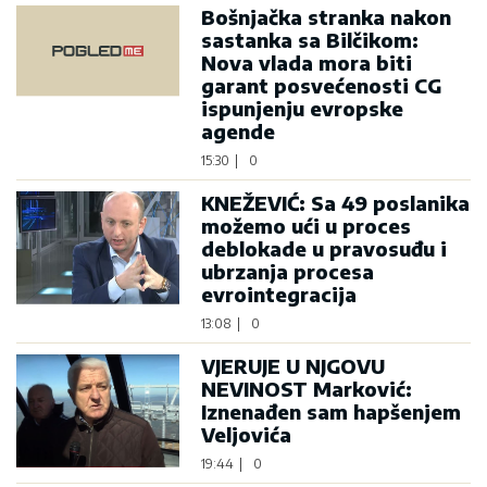
Bošnjačka stranka nakon
sastanka sa Bilčikom:
Nova vlada mora biti
garant posvećenosti CG
ispunjenju evropske
agende
15:30
|
0
KNEŽEVIĆ: Sa 49 poslanika
možemo ući u proces
deblokade u pravosuđu i
ubrzanja procesa
evrointegracija
13:08
|
0
VJERUJE U NJGOVU
NEVINOST Marković:
Iznenađen sam hapšenjem
Veljovića
19:44
|
0