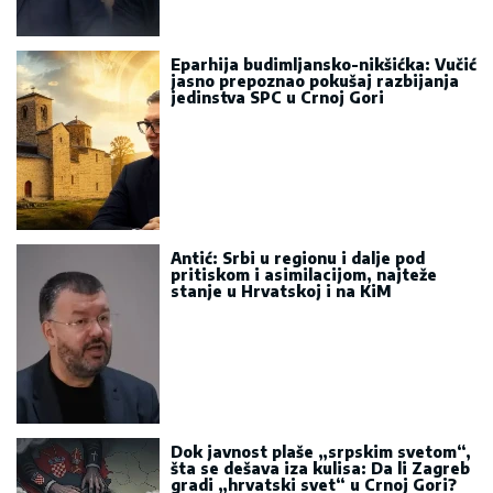
Eparhija budimljansko-nikšićka: Vučić
jasno prepoznao pokušaj razbijanja
jedinstva SPC u Crnoj Gori
Antić: Srbi u regionu i dalje pod
pritiskom i asimilacijom, najteže
stanje u Hrvatskoj i na KiM
Dok javnost plaše „srpskim svetom“,
šta se dešava iza kulisa: Da li Zagreb
gradi „hrvatski svet“ u Crnoj Gori?