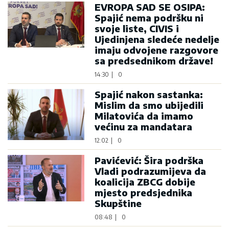
EVROPA SAD SE OSIPA:
Spajić nema podršku ni
svoje liste, CIVIS i
Ujedinjena sledeće nedelje
imaju odvojene razgovore
sa predsednikom države!
14:30
|
0
Spajić nakon sastanka:
Mislim da smo ubijedili
Milatovića da imamo
većinu za mandatara
12:02
|
0
Pavićević: Šira podrška
Vladi podrazumijeva da
koalicija ZBCG dobije
mjesto predsjednika
Skupštine
08:48
|
0