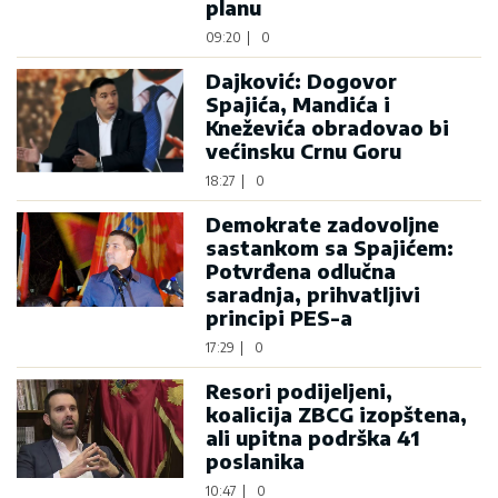
planu
09:20
|
0
Dajković: Dogovor
Spajića, Mandića i
Kneževića obradovao bi
većinsku Crnu Goru
18:27
|
0
Demokrate zadovoljne
sastankom sa Spajićem:
Potvrđena odlučna
saradnja, prihvatljivi
principi PES-a
17:29
|
0
Resori podijeljeni,
koalicija ZBCG izopštena,
ali upitna podrška 41
poslanika
10:47
|
0