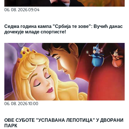
06. 08. 2026 09:04
Седма година кампа "Србија те зове": Вучић данас
дочекује младе спортисте!
06. 08. 2026 10:00
ОВЕ СУБОТЕ "УСПАВАНА ЛЕПОТИЦА" У ДВОРАНИ
ПАРК