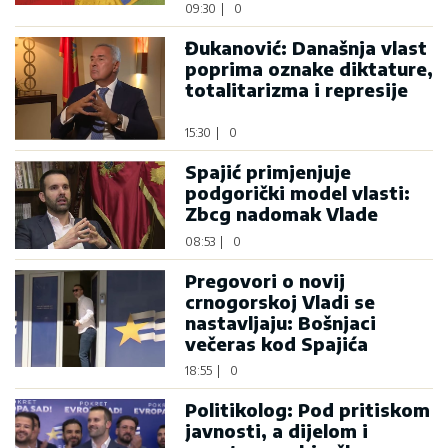
09:30
|
0
Đukanović: Današnja vlast
poprima oznake diktature,
totalitarizma i represije
15:30
|
0
Spajić primjenjuje
podgorički model vlasti:
Zbcg nadomak Vlade
08:53
|
0
Pregovori o novij
crnogorskoj Vladi se
nastavljaju: Bošnjaci
večeras kod Spajića
18:55
|
0
Politikolog: Pod pritiskom
javnosti, a dijelom i