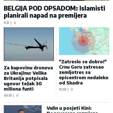
BELGIJA POD OPSADOM: Islamisti
planirali napad na premijera
11:37
|
0
"Zatreslo se dobro!"
Crnu Goru zatresao
Za kupovinu dronova
zemljotres sa
za Ukrajinu: Velika
epicentrom nedaleko
Britanija potpisala
od Skadra
ugovor težak 30
miliona funti
15:08
|
0
08:59
|
0
Vulin u posjeti Kini: