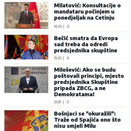
Milatović: Konsultacije o
mandataru počinjem u
ponedjeljak na Cetinju
16:01
|
0
Bečić smatra da Evropa
sad treba da odredi
predsjednika skupštine
15:01
|
0
Milošević: Ako se budu
poštovali principi, mjesto
predsjednika Skupštine
pripada ZBCG, a ne
Demokratama!
13:30
|
0
Bošnjaci se "okuražili":
Traže od Spajića ono što
nisu smjeli Milu