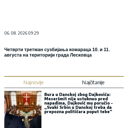
06. 08. 2026 09:29
Четврти третман сузбијања комараца 10. и 11.
августа на територији града Лесковца
Najnovije
Najčitanije
Bura u Danskoj zbog Dajkovića:
Meseršmit nije ustuknuo pred
napadima, Dajković mu poručio -
„Svaki Srbin u Danskoj treba da
prepozna političara poput tebe“