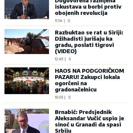
Dogovorena razmjena
iskustava u borbi protiv
obojenih revolucija
11:54
|
0
Razbuktao se rat u Siriji:
Džihadisti jurišaju ka
gradu, poslati tigrovi
(VIDEO)
12:49
|
0
HAOS NA PODGORIČKOM
PAZARU! Zakupci lokala
ogorčeni na
gradonačelnicu
16:03
|
0
Brnabić: Predsjednik
Aleksandar Vučić uspio je
sinoć u Granadi da spasi
Srbiju