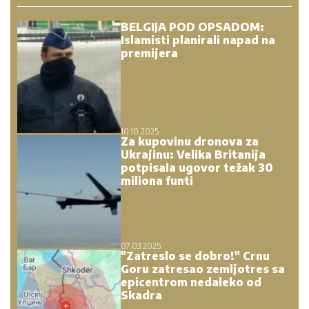
BELGIJA POD OPSADOM:
Islamisti planirali napad na
premijera
10.10.2025.
Za kupovinu dronova za
Ukrajinu: Velika Britanija
potpisala ugovor težak 30
miliona funti
07.03.2025.
"Zatreslo se dobro!" Crnu
Goru zatresao zemljotres sa
epicentrom nedaleko od
Skadra