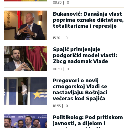
09:30
|
0
Đukanović: Današnja vlast
poprima oznake diktature,
totalitarizma i represije
15:30
|
0
Spajić primjenjuje
podgorički model vlasti:
Zbcg nadomak Vlade
08:53
|
0
Pregovori o novij
crnogorskoj Vladi se
nastavljaju: Bošnjaci
večeras kod Spajića
18:55
|
0
Politikolog: Pod pritiskom
javnosti, a dijelom i