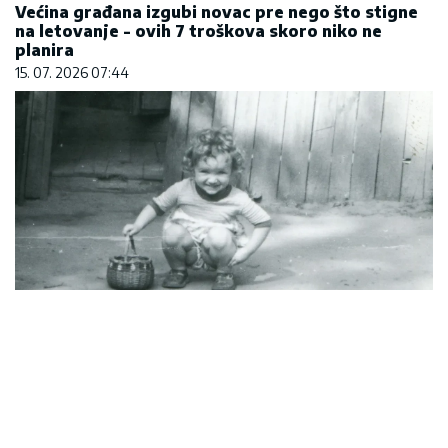
Većina građana izgubi novac pre nego što stigne
na letovanje - ovih 7 troškova skoro niko ne
planira
15. 07. 2026 07:44
Marija (3) se igrala u dvorištu i samo je nestala:
Posle 42 godine otac je pronašao, zanemeo je
kada je saznao gde je bila
06. 08. 2026 09:39