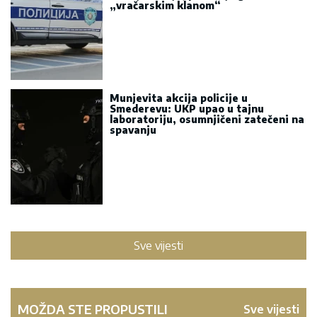
„vračarskim klanom“
Munjevita akcija policije u
Smederevu: UKP upao u tajnu
laboratoriju, osumnjičeni zatečeni na
spavanju
Sve vijesti
MOŽDA STE PROPUSTILI
Sve vijesti