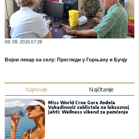
08. 08. 2026 07:28
Војни лекар на селу: Прегледи у Горњану и Бучју
Najnovije
Najčitanije
Miss World Crne Gore Anđela
Vukadinović zablistala na luksuznoj
jahti: Wellness vikend za pamćenje