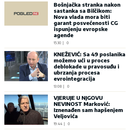
Bošnjačka stranka nakon
sastanka sa Bilčikom:
Nova vlada mora biti
garant posvećenosti CG
ispunjenju evropske
agende
15:30
|
0
KNEŽEVIĆ: Sa 49 poslanika
možemo ući u proces
deblokade u pravosuđu i
ubrzanja procesa
evrointegracija
13:08
|
0
VJERUJE U NJGOVU
NEVINOST Marković:
Iznenađen sam hapšenjem
Veljovića
19:44
|
0