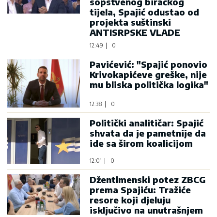
sopstvenog biračkog
tijela, Spajić odustao od
projekta suštinski
ANTISRPSKE VLADE
12:49
|
0
Pavićević: "Spajić ponovio
Krivokapićeve greške, nije
mu bliska politička logika"
12:38
|
0
Politički analitičar: Spajić
shvata da je pametnije da
ide sa širom koalicijom
12:01
|
0
Džentlmenski potez ZBCG
prema Spajiću: Tražiće
resore koji djeluju
isključivo na unutrašnjem