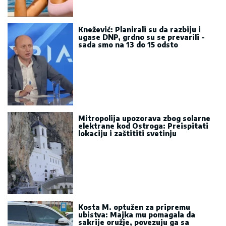
Knežević: Planirali su da razbiju i
ugase DNP, grdno su se prevarili -
sada smo na 13 do 15 odsto
Mitropolija upozorava zbog solarne
elektrane kod Ostroga: Preispitati
lokaciju i zaštititi svetinju
Kosta M. optužen za pripremu
ubistva: Majka mu pomagala da
sakrije oružje, povezuju ga sa