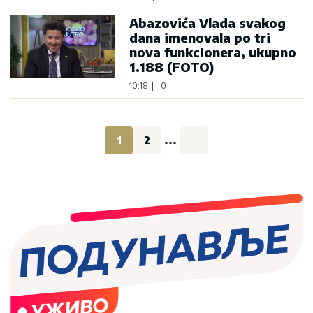
Abazovića Vlada svakog
dana imenovala po tri
nova funkcionera, ukupno
1.188 (FOTO)
10:18
|
0
1
2
...