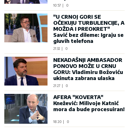
10:57
|
0
"U CRNOJ GORI SE
OČEKUJU TURBULENCIJE, A
MOŽDA I PREOKRET"
Savić bez dileme: Igraju se
gluvih telefona
21:32
|
0
NEKADAŠNJI AMBASADOR
PONOVO MOŽE U CRNU
GORU: Vladimiru Božoviću
ukinuta zabrana ulaska
21:27
|
0
AFERA "KOVERTA"
Knežević: Milivoje Katnić
mora da bude procesuiran!
18:20
|
0