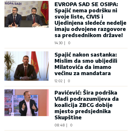
EVROPA SAD SE OSIPA:
Spajić nema podršku ni
svoje liste, CIVIS i
Ujedinjena sledeće nedelje
imaju odvojene razgovore
sa predsednikom države!
14:30
|
0
Spajić nakon sastanka:
Mislim da smo ubijedili
Milatovića da imamo
većinu za mandatara
12:02
|
0
Pavićević: Šira podrška
Vladi podrazumijeva da
koalicija ZBCG dobije
mjesto predsjednika
Skupštine
08:48
|
0