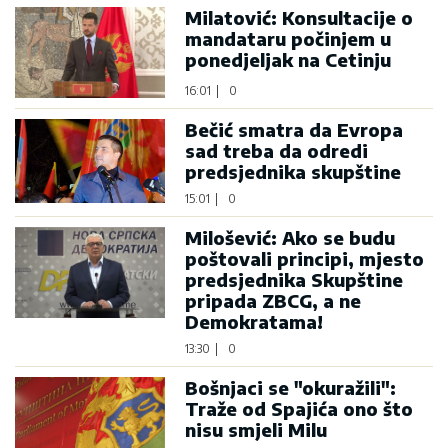
Milatović: Konsultacije o
mandataru počinjem u
ponedjeljak na Cetinju
16:01
|
0
Bečić smatra da Evropa
sad treba da odredi
predsjednika skupštine
15:01
|
0
Milošević: Ako se budu
poštovali principi, mjesto
predsjednika Skupštine
pripada ZBCG, a ne
Demokratama!
13:30
|
0
Bošnjaci se "okuražili":
Traže od Spajića ono što
nisu smjeli Milu