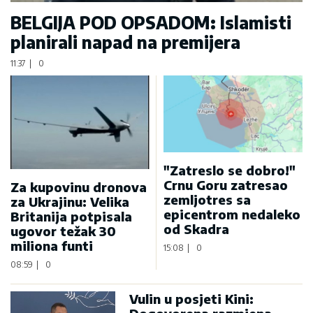
BELGIJA POD OPSADOM: Islamisti
planirali napad na premijera
11:37
|
0
"Zatreslo se dobro!"
Crnu Goru zatresao
Za kupovinu dronova
zemljotres sa
za Ukrajinu: Velika
epicentrom nedaleko
Britanija potpisala
od Skadra
ugovor težak 30
miliona funti
15:08
|
0
08:59
|
0
Vulin u posjeti Kini: