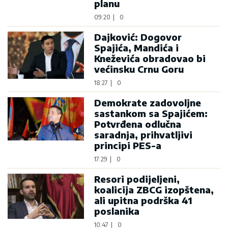
planu
09:20
|
0
Dajković: Dogovor
Spajića, Mandića i
Kneževića obradovao bi
većinsku Crnu Goru
18:27
|
0
Demokrate zadovoljne
sastankom sa Spajićem:
Potvrđena odlučna
saradnja, prihvatljivi
principi PES-a
17:29
|
0
Resori podijeljeni,
koalicija ZBCG izopštena,
ali upitna podrška 41
poslanika
10:47
|
0