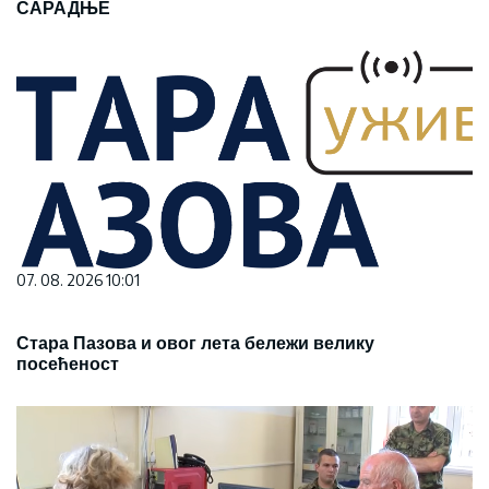
САРАДЊЕ
07. 08. 2026 10:01
Стара Пазова и овог лета бележи велику
посећеност