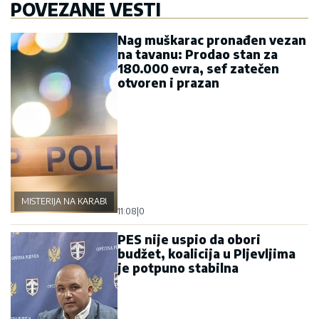
POVEZANE VESTI
Nag muškarac pronađen vezan
na tavanu: Prodao stan za
180.000 evra, sef zatečen
otvoren i prazan
MISTERIJA NA KARABURMI
11:08
|
0
PES nije uspio da obori
budžet, koalicija u Pljevljima
je potpuno stabilna