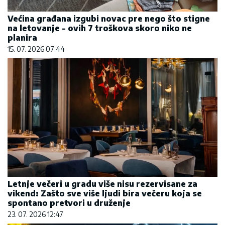
Većina građana izgubi novac pre nego što stigne
na letovanje - ovih 7 troškova skoro niko ne
planira
15. 07. 2026 07:44
Letnje večeri u gradu više nisu rezervisane za
vikend: Zašto sve više ljudi bira večeru koja se
spontano pretvori u druženje
23. 07. 2026 12:47