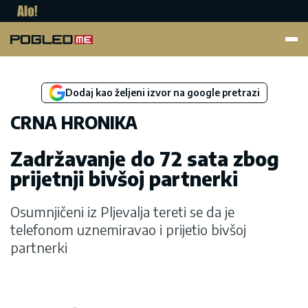
Pogled.me
Dodaj kao željeni izvor na google pretrazi
CRNA HRONIKA
Zadržavanje do 72 sata zbog
prijetnji bivšoj partnerki
Osumnjičeni iz Pljevalja tereti se da je
telefonom uznemiravao i prijetio bivšoj
partnerki