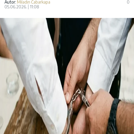
Autor:
Miladin Čabarkapa
0
05.06.2026.
11:08