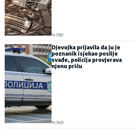
14:55
|
0
Djevojka prijavila da ju je
poznanik isjekao poslije
svađe, policija provjerava
njenu priču
14:34
|
0