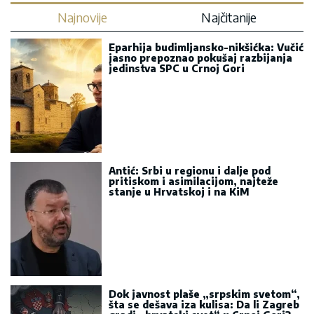
Najnovije
Najčitanije
Eparhija budimljansko-nikšićka: Vučić
jasno prepoznao pokušaj razbijanja
jedinstva SPC u Crnoj Gori
Antić: Srbi u regionu i dalje pod
pritiskom i asimilacijom, najteže
stanje u Hrvatskoj i na KiM
Dok javnost plaše „srpskim svetom“,
šta se dešava iza kulisa: Da li Zagreb