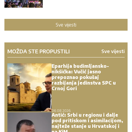
Sve vijesti
MOŽDA STE PROPUSTILI
Sve vijesti
Eparhija budimljansko-
nikšićka: Vučić jasno
prepoznao pokušaj
razbijanja jedinstva SPC u
Crnoj Gori
06.08.2026.
Antić: Srbi u regionu i dalje
pod pritiskom i asimilacijom,
najteže stanje u Hrvatskoj i
na KiM