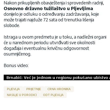
Nakon prikupljenih obavještenja i sprovedenih radnji,
Osnovno državno tužilaštvo u Pljevljima
donijelo je odluku o određivanju zadržavanja, koje
može trajati najduže 72 sata od trenutka lišenja
slobode.
Istraga u ovom predmetu je u toku, a nadležni organi
će u narednom periodu utvrđivati sve okolnosti
događaja i eventualnu krivičnu odgovornost
osumnjičenog.
Bonus video:
PLJEVLJA
PRIJETNJE
CRNA HRONIKA
NASILJE U PORODICI
ODT PLJEVLJA