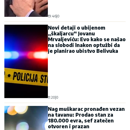
19:46
|
0
Novi detaji o ubijenom
„škaljarcu“ Jovanu
Mrvaljeviću: Evo kako se našao
na slobodi lnakon optužbi da
je planirao ubistvo Belivuka
11:20
|
0
Nag muškarac pronađen vezan
na tavanu: Prodao stan za
180.000 evra, sef zatečen
otvoren i prazan