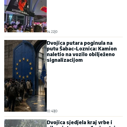
14:22
|
0
Dvojica putara poginula na
putu Šabac–Loznica: Kamion
naletio na vozilo obilježeno
signalizacijom
10:43
|
0
Dvojica sjedjela kraj vrbe i