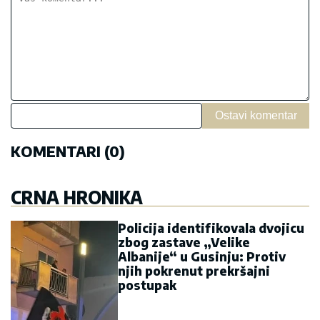
Ostavi komentar
KOMENTARI (0)
CRNA HRONIKA
Policija identifikovala dvojicu
zbog zastave „Velike
Albanije“ u Gusinju: Protiv
njih pokrenut prekršajni
postupak