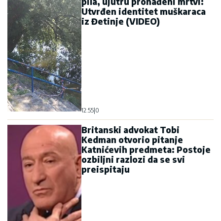
pila, ujutru pronađeni mrtvi:
Utvrđen identitet muškaraca
iz Đetinje (VIDEO)
12:55
|
0
Britanski advokat Tobi
Kedman otvorio pitanje
Katnićevih predmeta: Postoje
ozbiljni razlozi da se svi
preispitaju