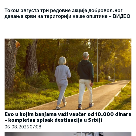
Током августа три редовне акције добровољног
давања крви на територији наше општине – ВИДЕО
Evo u kojim banjama važi vaučer od 10.000 dinara
- kompletan spisak destinacija u Srbiji
06. 08. 2026 07:08