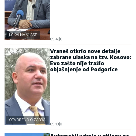
LOKALNA VLAST
09:43
|
0
Vraneš otkrio nove detalje
zabrane ulaska na tzv. Kosovo:
Evo zašto nije tražio
objašnjenje od Podgorice
OTVORENO O ZABRANI
09:19
|
0
Automobil udario u stijenu na