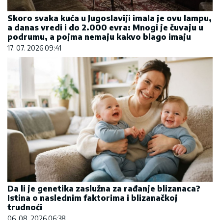
Skoro svaka kuća u Jugoslaviji imala je ovu lampu,
a danas vredi i do 2.000 evra: Mnogi je čuvaju u
podrumu, a pojma nemaju kakvo blago imaju
17. 07. 2026 09:41
Da li je genetika zaslužna za rađanje blizanaca?
Istina o naslednim faktorima i blizanačkoj
trudnoći
06. 08. 2026 06:38