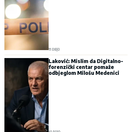
11:08
|
0
Laković: Mislim da Digitalno-
forenzički centar pomaže
odbjeglom Milošu Medenici
10:50
|
0