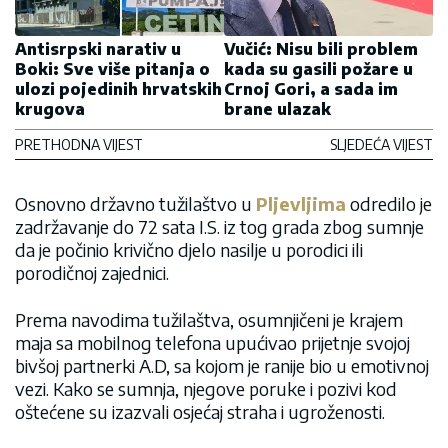
Antisrpski narativ u
Vučić: Nisu bili problem
Boki: Sve više pitanja o
kada su gasili požare u
ulozi pojedinih hrvatskih
Crnoj Gori, a sada im
krugova
brane ulazak
PRETHODNA VIJEST
SLJEDEĆA VIJEST
Osnovno državno tužilaštvo u
Pljevljima
odredilo je
zadržavanje do 72 sata I.S. iz tog grada zbog sumnje
da je počinio krivično djelo nasilje u porodici ili
porodičnoj zajednici.
Prema navodima tužilaštva, osumnjičeni je krajem
maja sa mobilnog telefona upućivao prijetnje svojoj
bivšoj partnerki A.D, sa kojom je ranije bio u emotivnoj
vezi. Kako se sumnja, njegove poruke i pozivi kod
oštećene su izazvali osjećaj straha i ugroženosti.