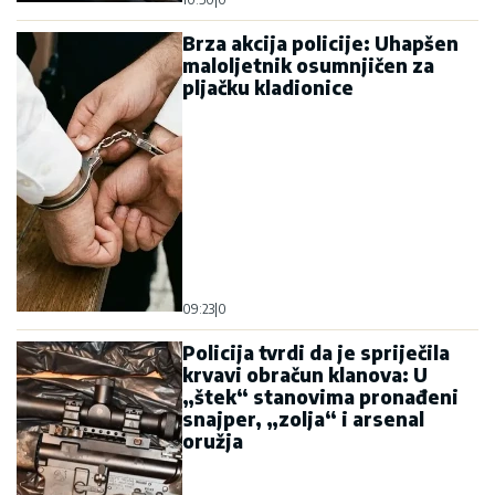
Brza akcija policije: Uhapšen
maloljetnik osumnjičen za
pljačku kladionice
09:23
|
0
Policija tvrdi da je spriječila
krvavi obračun klanova: U
„štek“ stanovima pronađeni
snajper, „zolja“ i arsenal
oružja