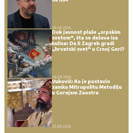
06.08.2026.
Dok javnost plaše „srpskim
svetom“, šta se dešava iza
kulisa: Da li Zagreb gradi
„hrvatski svet“ u Crnoj Gori?
06.08.2026.
Vuković: Ko je postavio
zamku Mitropolitu Metodiju
u Gornjem Zaostru
05.08.2026.