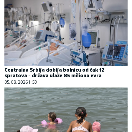
Centralna Srbija dobija bolnicu od čak 12
spratova - država ulaže 85 miliona evra
05. 08. 2026 11:59