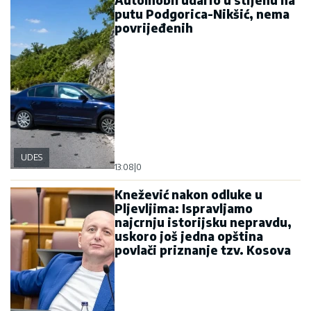
putu Podgorica-Nikšić, nema
povrijeđenih
UDES
13:08
|
0
Knežević nakon odluke u
Pljevljima: Ispravljamo
najcrnju istorijsku nepravdu,
uskoro još jedna opština
povlači priznanje tzv. Kosova