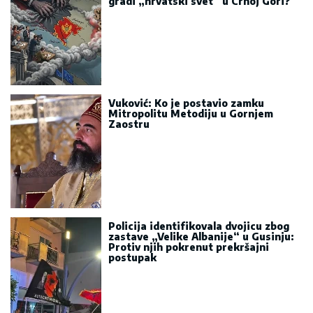
gradi „hrvatski svet“ u Crnoj Gori?
Vuković: Ko je postavio zamku
Mitropolitu Metodiju u Gornjem
Zaostru
Policija identifikovala dvojicu zbog
zastave „Velike Albanije“ u Gusinju:
Protiv njih pokrenut prekršajni
postupak