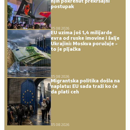
njih pokrenut prekršajni
postupak
05.08.2026.
EU uzima još 1,4 milijarde
evra od ruske imovine i šalje
Ukrajini: Moskva poručuje -
to je pljačka
05.08.2026.
Migrantska politika došla na
naplatu: EU sada traži ko će
da plati ceh
05.08.2026.