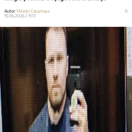
Autor:
Miladin Čabarkapa
0
15.06.2026.
11:17