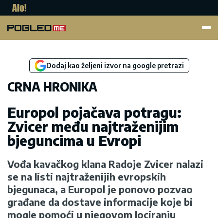
Pogled.me
Dodaj kao željeni izvor na google pretrazi
CRNA HRONIKA
Europol pojačava potragu:
Zvicer među najtraženijim
bjeguncima u Evropi
Vođa kavačkog klana Radoje Zvicer nalazi
se na listi najtraženijih evropskih
bjegunaca, a Europol je ponovo pozvao
građane da dostave informacije koje bi
mogle pomoći u njegovom lociranju