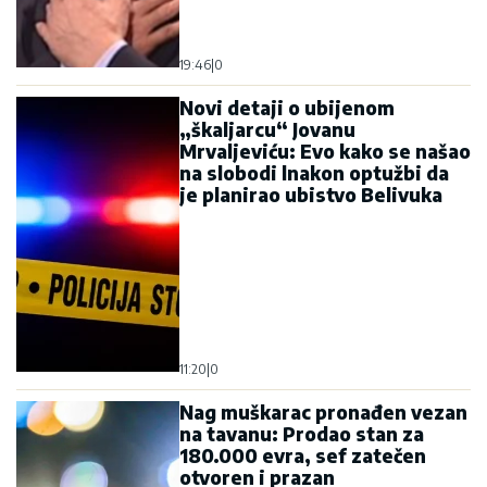
19:46
|
0
Novi detaji o ubijenom
„škaljarcu“ Jovanu
Mrvaljeviću: Evo kako se našao
na slobodi lnakon optužbi da
je planirao ubistvo Belivuka
11:20
|
0
Nag muškarac pronađen vezan
na tavanu: Prodao stan za
180.000 evra, sef zatečen
otvoren i prazan