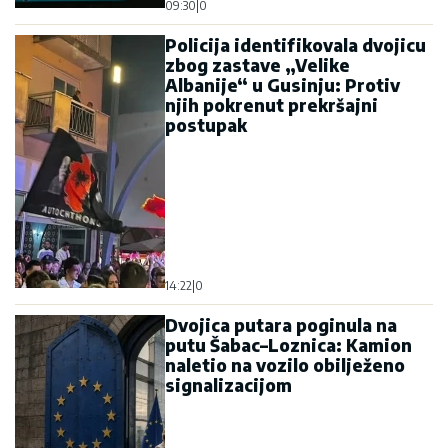
09:30
|
0
Policija identifikovala dvojicu
zbog zastave „Velike
Albanije“ u Gusinju: Protiv
njih pokrenut prekršajni
postupak
14:22
|
0
Dvojica putara poginula na
putu Šabac–Loznica: Kamion
naletio na vozilo obilježeno
signalizacijom