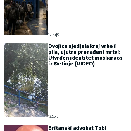
10:43
|
0
Dvojica sjedjela kraj vrbe i
pila, ujutru pronađeni mrtvi:
Utvrđen identitet muškaraca
iz Đetinje (VIDEO)
12:55
|
0
Britanski advokat Tobi