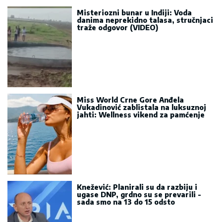
Misteriozni bunar u Indiji: Voda
danima neprekidno talasa, stručnjaci
traže odgovor (VIDEO)
Miss World Crne Gore Anđela
Vukadinović zablistala na luksuznoj
jahti: Wellness vikend za pamćenje
Knežević: Planirali su da razbiju i
ugase DNP, grdno su se prevarili -
sada smo na 13 do 15 odsto