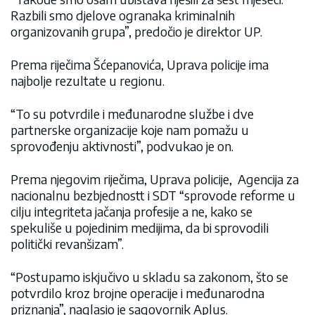
Razbili smo djelove ogranaka kriminalnih
organizovanih grupa”, predočio je direktor UP.
Prema riječima Šćepanovića, Uprava policije ima
najbolje rezultate u regionu.
“To su potvrdile i međunarodne službe i dve
partnerske organizacije koje nam pomažu u
sprovođenju aktivnosti”, podvukao je on.
Prema njegovim riječima, Uprava policije, Agencija za
nacionalnu bezbjednostt i SDT “sprovode reforme u
cilju integriteta jačanja profesije a ne, kako se
spekuliše u pojedinim medijima, da bi sprovodili
politički revanšizam”.
“Postupamo iskjučivo u skladu sa zakonom, što se
potvrdilo kroz brojne operacije i međunarodna
priznanja”, naglasio je sagovornik Aplus.