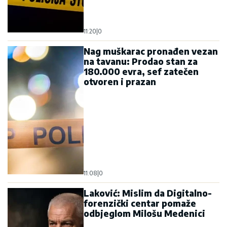
11:20
|
0
Nag muškarac pronađen vezan
na tavanu: Prodao stan za
180.000 evra, sef zatečen
otvoren i prazan
11:08
|
0
Laković: Mislim da Digitalno-
forenzički centar pomaže
odbjeglom Milošu Medenici