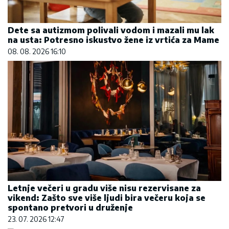
Dete sa autizmom polivali vodom i mazali mu lak
na usta: Potresno iskustvo žene iz vrtića za Mame
08. 08. 2026 16:10
Letnje večeri u gradu više nisu rezervisane za
vikend: Zašto sve više ljudi bira večeru koja se
spontano pretvori u druženje
23. 07. 2026 12:47