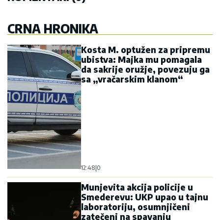
CRNA HRONIKA
Kosta M. optužen za pripremu
ubistva: Majka mu pomagala
da sakrije oružje, povezuju ga
sa „vračarskim klanom“
12:48
|
0
Munjevita akcija policije u
Smederevu: UKP upao u tajnu
laboratoriju, osumnjičeni
zatečeni na spavanju