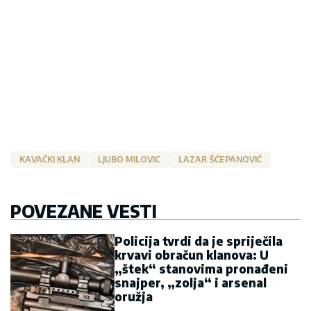
KAVAČKI KLAN
LJUBO MILOVIC
LAZAR ŠĆEPANOVIĆ
POVEZANE VESTI
Policija tvrdi da je spriječila
krvavi obračun klanova: U
„štek“ stanovima pronađeni
snajper, „zolja“ i arsenal
oružja