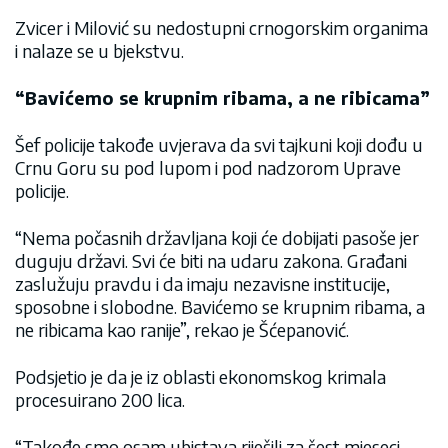
Zvicer i Milović su nedostupni crnogorskim organima
i nalaze se u bjekstvu.
“Bavićemo se krupnim ribama, a ne ribicama”
Šef policije takođe uvjerava da svi tajkuni koji dođu u
Crnu Goru su pod lupom i pod nadzorom Uprave
policije.
“Nema počasnih državljana koji će dobijati pasoše jer
duguju državi. Svi će biti na udaru zakona. Građani
zaslužuju pravdu i da imaju nezavisne institucije,
sposobne i slobodne. Bavićemo se krupnim ribama, a
ne ribicama kao ranije”, rekao je Šćepanović.
Podsjetio je da je iz oblasti ekonomskog krimala
procesuirano 200 lica.
“Takođe smo osam ubistava riješili za šest mjeseci.