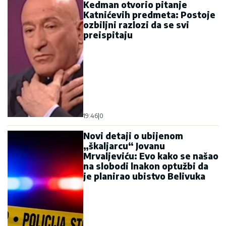
Kedman otvorio pitanje
Katnićevih predmeta: Postoje
ozbiljni razlozi da se svi
preispitaju
19:46
|
0
Novi detaji o ubijenom
„škaljarcu“ Jovanu
Mrvaljeviću: Evo kako se našao
na slobodi lnakon optužbi da
je planirao ubistvo Belivuka