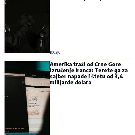
11:02
|
0
Amerika traži od Crne Gore
izručenje Iranca: Terete ga za
sajber napade i štetu od 3,4
milijarde dolara