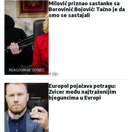
Milović priznao sastanke sa
Borovinić Bojović: Tačno je da
smo se sastajali
REAGOVANJE ODBJEGLOG POLICAJCA
11:35
|
0
Europol pojačava potragu:
Zvicer među najtraženijim
bjeguncima u Evropi