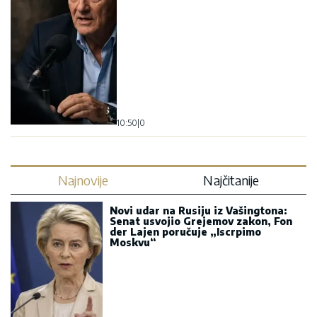
10:50
|
0
Najnovije
Najčitanije
Novi udar na Rusiju iz Vašingtona:
Senat usvojio Grejemov zakon, Fon
der Lajen poručuje „Iscrpimo
Moskvu“