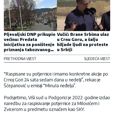
Pljevaljski DNP prikupio
Vučić: Brane Srbima ulaz
većinu: Predata
u Crnu Goru, a šalju
inicijativa za poništenje
hiljade ljudi na proteste
priznanja takozvanog
u Srbiji
Kosova
PRETHODNA VIJEST
SLJEDEĆA VIJEST
“Raspisane su potjernice i imamo konkretne akcije po
Crnoj Gori 24 sata sedam dana u nedelji”, rekao je
Šćepanović u emisiji “Minula neđelja”.
Podsjetimo, Viši sud u Podgorici je 2022. godine izdao
naredbu za raspisivanje potjernice za Milovićem i
Zvicerom u predmetu označem kao SKY.