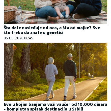
Šta dete nasleđuje od oca, a šta od majke? Sve
što treba da znate o genetici
05. 08. 2026 06:45
Evo u kojim banjama važi vaučer od 10.000 dinara
- kompletan spisak destinacija u Srbiji