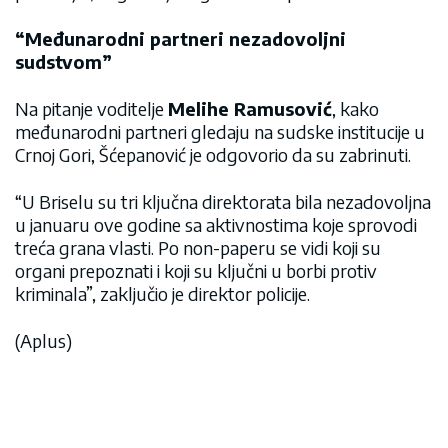
“Međunarodni partneri nezadovoljni
sudstvom”
Na pitanje voditelje
Melihe Ramusović
, kako
međunarodni partneri gledaju na sudske institucije u
Crnoj Gori, Šćepanović je odgovorio da su zabrinuti.
“U Briselu su tri ključna direktorata bila nezadovoljna
u januaru ove godine sa aktivnostima koje sprovodi
treća grana vlasti. Po non-paperu se vidi koji su
organi prepoznati i koji su ključni u borbi protiv
kriminala”, zaključio je direktor policije.
(Aplus)