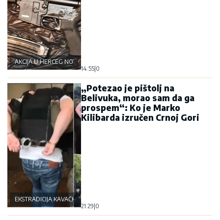
AKCIJA U HERCEG NOVOM I NIKŠIĆU
14:55
|
0
„Potezao je pištolj na
Belivuka, morao sam da ga
prospem“: Ko je Marko
Kilibarda izručen Crnoj Gori
EKSTRADICIJA KAVAČKOG KLANA
21:29
|
0