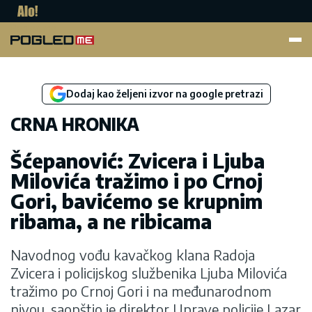
Pogled.me
Dodaj kao željeni izvor na google pretrazi
CRNA HRONIKA
Šćepanović: Zvicera i Ljuba
Milovića tražimo i po Crnoj
Gori, bavićemo se krupnim
ribama, a ne ribicama
Navodnog vođu kavačkog klana Radoja
Zvicera i policijskog službenika Ljuba Milovića
tražimo po Crnoj Gori i na međunarodnom
nivou, saopštio je direktor Uprave policije Lazar